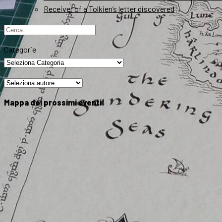
Receiver of a Tolkien’s letter discovered
Ricerca
per:
Categorie
Mappa dei prossimi eventi: