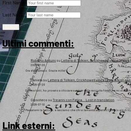
First Name:
Last Name:
Ultimi commenti:
Roberto Arduini
su
Lettera di Tolkien, Crickhowell vince l’asta e 
2026-07-20
Ora è sistemato. Grazie mille!
Daniela
su
Lettera di Tolkien, Crickhowell vince l’asta e fa un app
2026-07-20
Salve a tutti, ho provato a cliccare sul link della raccolta fondi ma mi dice c
Gipsoteco
su
Tre anni con Fatica… Lost in translation
2026-07-10
Passatemi la battuta: e lasciamo che chi si lamenta aspetti il 2043 (o giù di lì
Link esterni
: