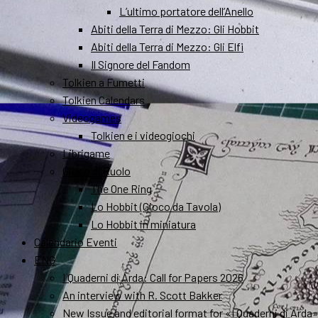
L’ultimo portatore dell’Anello
Abiti della Terra di Mezzo: Gli Hobbit
Abiti della Terra di Mezzo: Gli Elfi
Il Signore del Fandom
Tolkien a Fumetti
Tolkien Calendars
Videogames
Tolkien e i videogiochi
Librigame
Gioco di Ruolo
The One Ring
Lo Hobbit (Gioco da Tavola)
Lo Hobbit in miniatura
Calendario Eventi
ENG
I Quaderni di Arda: Call for Papers 2026
An interview with R. Scott Bakker
New Issue and editorial format for «I Quaderni di Arda