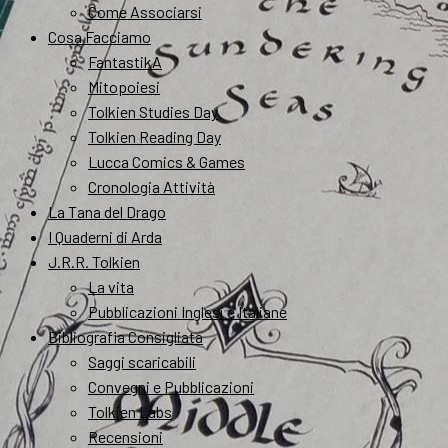
Come Associarsi
Cosa Facciamo
FantastikA
Mitopoiesi
Tolkien Studies Day
Tolkien Reading Day
Lucca Comics & Games
Cronologia Attività
La Tana del Drago
I Quaderni di Arda
J.R.R. Tolkien
La vita
Pubblicazioni Inglesi e Italiane
Bibliografia Consigliata
Saggi scaricabili
Convegni e Pubblicazioni
Tolkien Labs
Recensioni