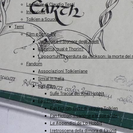
Le Pillole di Claudio Testi
Interviste
Tolkien a Scuola
Temi
Film e Serie-TV
Jackson e il Signore degli Anelli
Aspetta, qual è Thorin?
L’opportunità perduta da Jackson: la morte dei 
Fandom
Associazioni Tolkieniane
Smial in Italia
Fan-Film
Sulle Tracce dei Kiwi Hobbit
Fan-Fiction
Fan fiction, l’arte di seguire Tolkien
Fan fiction, il canone e le sue sfide
Le Appendici de Lo Hobbit
I retroscena della dimora di Elrond