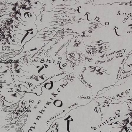
fa un appello
ello
he non esiste. Grazie
), così una volta scaduti…