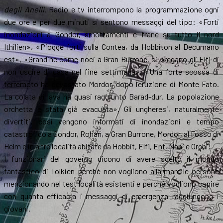
degli Anelli
. Radio e tv interrompono la programmazione ogni
due ore e per due minuti si sentono messaggi del tipo: «Forti
inondazioni a Gondor, smottamenti e frane su tutto il nord
Ithilien», «Piogge forti sulla Contea, da Hobbiton al Decumano
est», «Grandine come noci a Gran Burrone, si pregano gli Elfi di
non uscire di casa nel fine settimana», «Una forte scossa di
terremoto ha devastato Mordor, dopo l’eruzione di Monte Fato.
La colata di lava ha quasi raggiunto Barad-dur. La popolazione
orchetta è stata già evacuata». Gli ungheresi, naturalmente
divertiti, così vengono informati di inondazioni e tempo
catastrofico a Gondor, Rohan, a Gran Burrone, Mordor, al Fosso di
Helm e in altre località abitate da Hobbit, Elfi, Ent, Nani e Orchi!
I funzionari del governo dicono di avere scelto il mondo
fantastico di Tolkien perché non vogliono allarmare le persone
menzionando nel test località esistenti e perché vogliono capire
con quanta efficacia i messaggi di emergenza raggiungono i
giovani.