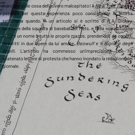
marciare sulle ossa del povero malcapitato! Il
New York Times
è
passato per questa esperienza poco consigliabile la scorsa
settimana quando in un articolo si è scritto di R.A. Dickey,
battitore della squadra di baseball dei Mets, e della sua abitudine
di dare un nome a tutte le proprie mazze, prendendoli da oggetti
descritti in due opere da lui amate,
Beowulf
e
Il Signore degli
Anelli
. L’articolo ha commesso un’imprecisione che ha
scatenato lettere di protesta che hanno inondato la redazione del
giornale.