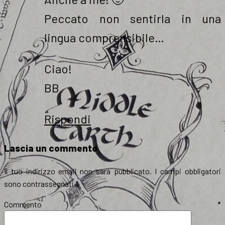
Peccato non sentirla in una
lingua comprensibile…
Ciao!
BB
Rispondi
Lascia un commento
Il tuo indirizzo email non sarà pubblicato.
I campi obbligatori
sono contrassegnati
*
Commento
*