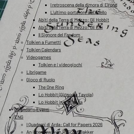
I retroscena della dimora di Elrond
L’ultimo portatore dell’Anello
Abiti della Terra di Mezzo: Gli Hobbit
Abiti della Terra di Mezzo: Gli Elfi
Il Signore del Fandom
Tolkien a Fumetti
Tolkien Calendars
Videogames
Tolkien e i videogiochi
Librigame
Gioco di Ruolo
The One Ring
Lo Hobbit (Gioco da Tavola)
Lo Hobbit in miniatura
Calendario Eventi
ENG
I Quaderni di Arda: Call for Papers 2026
An interview with R. Scott Bakker