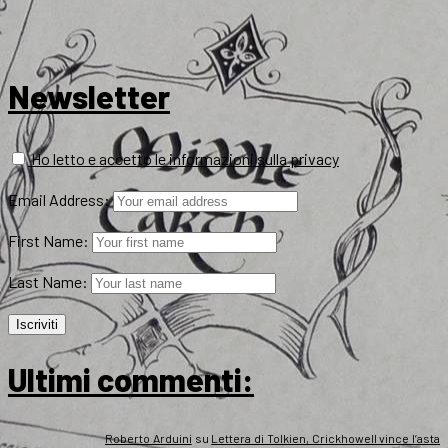
Newsletter
Ho letto e accetto le informazioni sulla privacy
Email Address:
First Name:
Last Name:
Ultimi commenti:
Roberto Arduini
su
Lettera di Tolkien, Crickhowell vince l’asta