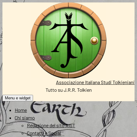
Vai
al
contenuto
Associazione Italiana Studi Tolkieniani
Tutto su J.R.R. Tolkien
Menu e widget
Home
Chi siamo
Redazione del sito AIST
Contatti e Social