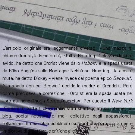
L’articolo originale era leggermente diverso: «Una mazza si
chiama Orcrist, la Fendiorchi, e l’altra Hrunting. Dickey, un lettore
avido, ha detto che Orcrist viene dallo
Hobbit
: è la spada usata
da Bilbo Baggins sulle Montagne Nebbiose. Hrunting – la acca è
muta, ha detto Dickey – viene invece dal poema epico
Beowulf
:
è la spada con cui Beowulf uccide la madre di Grendel». Però
come precisava la correzione, «Orcrist era la spada usata nel
libro dal nano Thorin Scudodiquercia». Per questo il
New York
Times
e in parte Dickey erano stati sbeffeggiati su internet, in
blog, social network e mail collettive dagli appassionati
tolkieniani. Il mea culpa pubblicato sul quotidiano implicitamente
implorava di smettere le critiche al giornale.