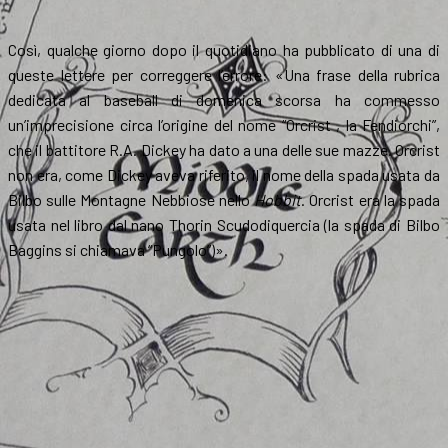
Così, qualche giorno dopo il quotidiano ha pubblicato di una di
queste lettere per correggere l’errore: «Una frase della rubrica
dedicata al baseball di domenica scorsa ha commesso
un’imprecisione circa l’origine del nome “Orcrist , la Fendiorchi”,
che il battitore R.A. Dickey ha dato a una delle sue mazze. Orcrist
non era, come Dickey aveva riferito, il nome della spada usata da
Bilbo sulle Montagne Nebbiose nello
Hobbit
. Orcrist era la spada
usata nel libro dal nano Thorin Scudodiquercia (la spada di Bilbo
Baggins si chiamava “Pungolo”)».