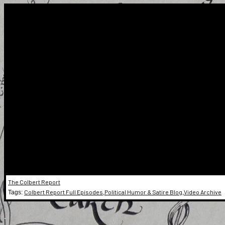
The Colbert Report
Colbert Report Full Episodes
Political Humor & Satire Blog
Video Archive
Tags:
,
,
.