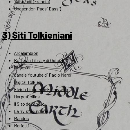
Tolkiendil (Francia)
Unquendor (Paesi Bassi)
3) Siti Tolkieniani
Ardalambion
Bodleian Library di Oxford
Bompiani
Canale Youtube di Paolo Nardi
Digital Tolkien
Elvish Linguistic Fellowship
HarperCollins
Il Sito dell'Anello
La rivista Endóre
Mandos
Marietti