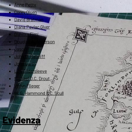
Anne Petty
Corey Olsen
David Bratman
Diana Pavlac Glyer
Dimitra Fimi
Douglas A. Anderson
Jason Fisher
John D. Rateliff
John Garth
L.M. Gildersleeve
Michael D.C. Drout
Verlyn Flieger
W. G. Hammond & C. Scull
Evidenza