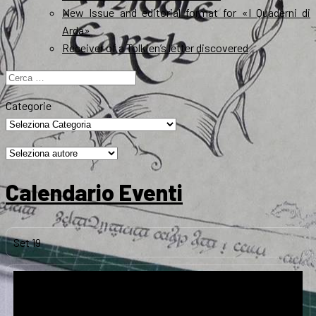
New Issue and editorial format for «I Quaderni di
Arda»
Receiver of a Tolkien’s letter discovered
Ricerca
per:
Categorie
Calendario Eventi
Set
19