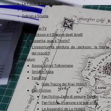
Le Pillole di Claudio Testi
Interviste
Tolkien a Scuola
Temi
Film e Serie-TV
Jackson e il Signore degli Anelli
Aspetta, qual è Thorin?
L’opportunità perduta da Jackson: la morte
dei nipoti
Fandom
Associazioni Tolkieniane
Smial in Italia
Fan-Film
Sulle Tracce dei Kiwi Hobbit
Fan-Fiction
Fan fiction, l’arte di seguire Tolkien
Fan fiction, il canone e le sue sfide
Le Appendici de Lo Hobbit