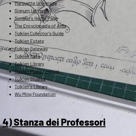
Marquette University
Signum University
Soronel's Home Page
The Encyclopedia of Arda
Tolkien Collector's Guide
Tolkien Estate
Tolkien Gateway
Tolkien Italia
Tolkien Library
Tolkien Music Festival
Tolkien Studies
Tolkien's Library
Wu Ming Foundation
4) Stanza dei Professori