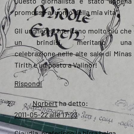
Questo giornalista è stato appena
promosso a “uomo della mia vita”
Gli ungheresi meritano molto più che
un brindisi, meritano una
celebrazione nelle alte sale di Minas
Tirith e un posto a Valinor!
Rispondi
Norbert
ha detto:
2011-05-22 alle 17:23
Claudia, preferisco la birra belga