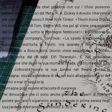
Ma non è finita. Nella chat pubblica con cui i tifosi possono
parlare con i giocatori del Mets, R. A. Dickey è dovuto intervenire
per correggere di nuovo il
New York Times
: «Thorin trova Orcrist
nel tesoro dei Troll Tom, Bert e Will, ma poi gli viene sequestrata
dal Grande orco, sotto le Montagne Nebbiose!». Il giocatore, su
richiesta dei compagni, continua: «La spada è recuperata da
Gandalf e restituita a Thorin, ma quando i Nani vengono
imprigionati a Bosco Atro, Orcrist viene sequestrata di nuovo,
questa volta dal re degli Elfi Thranduil». E noi possiamo
aggiungere che dopo la sua morte la spada, restituita dagli Elfi,
venne collocata sopra la sua tomba nel Regno Sotto la
Montagna: essa risplendeva di blu nel buio all’approssimarsi dei
nemici e mai in seguito la
Montagna poté essere attaccata di sorpresa.
Per dimostrare che ci sono anche giornalisti esperti di Tolkien,
potete gustarvi il siparietto andato in onda in prima serata negli
Usa (andate direttamente al minuto 3:35!):