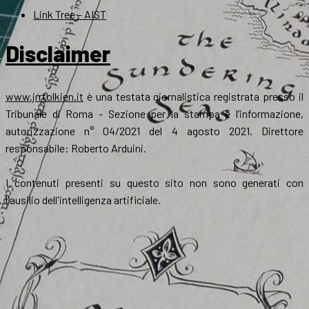
Link Tree – AIST
Disclaimer
www.jrrtolkien.it
è una testata giornalistica registrata presso il
Tribunale di Roma - Sezione per la stampa e l’informazione,
autorizzazione n° 04/2021 del 4 agosto 2021. Direttore
responsabile: Roberto Arduini.
I contenuti presenti su questo sito non sono generati con
l'ausilio dell'intelligenza artificiale.