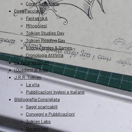
Come Associarsi
Cosa Facciamo
FantastikA
Mitopoiesi
Tolkien Studies Day
Tolkien Reading Day
Lucca Comics & Games
Cronologia Attività
La Tana del Drago
I Quaderni di Arda
J.R.R. Tolkien
La vita
Pubblicazioni Inglesi e Italiane
Bibliografia Consigliata
Saggi scaricabili
Convegni e Pubblicazioni
Tolkien Labs
Recensioni