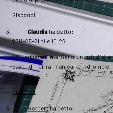
Rispondi
Claudia
ha detto:
2011-05-21 alle 10:26
Gli ungheresi meritano un brindisi a
base di birra nanica e idromele!
^__________^
Rispondi
Norbert
ha detto: