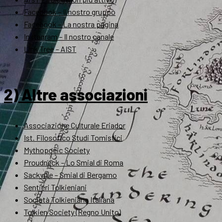
Facebook – Il nostro gruppo
Facebook – La nostra pagina
Instagram – Il nostro canale
Link Tree – AIST
2) Altre associazioni
Associazione Culturale Eriador
Ist. Filosofico Studi Tomistici
Mythopoeic Society
Proudneck – Lo Smial di Roma
Sackville – Smial di Bergamo
Sentieri Tolkieniani
Società Tolkieniana Italiana
Tolkien Society (Regno Unito)