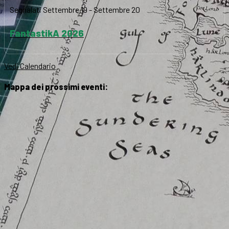
Segnalati
Settembre 19
-
Settembre 20
FantastikA 2026
Vedi Calendario
Mappa dei prossimi eventi: