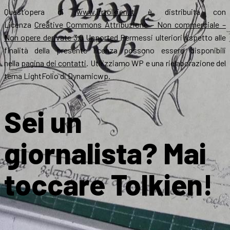
Quest’opera di
www.jrrtolkien.it
è distribuita con
Licenza
Creative Commons Attribuzione – Non commerciale –
Non opere derivate 3.0 Unported
Permessi ulteriori rispetto alle
finalità della presente licenza possono essere disponibili
nella
pagina dei contatti
. Utilizziamo WP e una rielaborazione del
tema LightFolio di Dynamicwp.
Sei un
giornalista? Mai
toccare Tolkien!