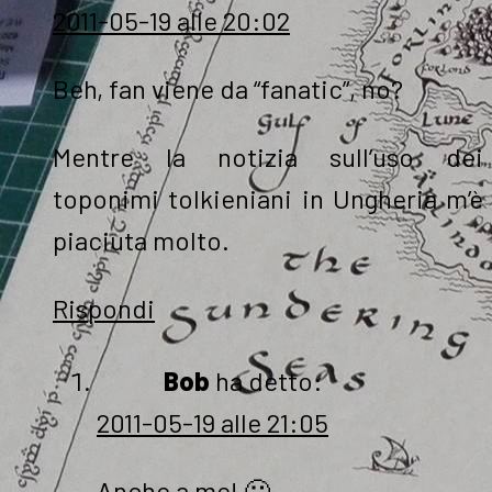
2011-05-19 alle 20:02
Beh, fan viene da “fanatic”, no?
Mentre la notizia sull’uso dei
toponimi tolkieniani in Ungheria m’è
piaciuta molto.
Rispondi
Bob
ha detto:
2011-05-19 alle 21:05
Anche a me! 🙂