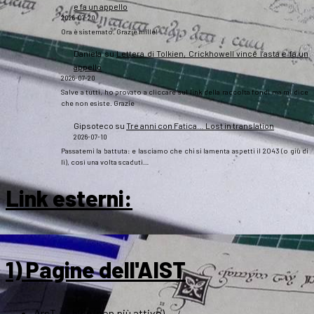
e fa un appello
2026-07-20
Ora è sistemato. Grazie mille!
Daniela
su
Lettera di Tolkien, Crickhowell vince l’asta e fa un
appello
2026-07-20
Salve a tutti, ho provato a cliccare sul link della raccolta fondi ma mi dice
che non esiste. Grazie
Gipsoteco
su
Tre anni con Fatica… Lost in translation
2026-07-10
Passatemi la battuta: e lasciamo che chi si lamenta aspetti il 2043 (o giù di
lì), così una volta scaduti…
Link esterni
:
1) Pagine dell'AIST
ArsT – Il blog (non più attivo)