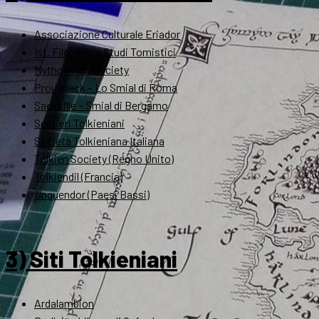
Associazione Culturale Eriador
Ist. Filosofico Studi Tomistici
Mythopoeic Society
Proudneck – Lo Smial di Roma
Sackville – Smial di Bergamo
Sentieri Tolkieniani
Società Tolkieniana Italiana
Tolkien Society (Regno Unito)
Tolkiendil (Francia)
Unquendor (Paesi Bassi)
3) Siti Tolkieniani
Ardalambion