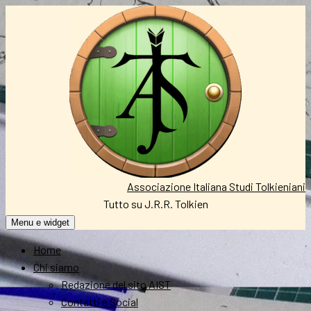
Vai
al
contenuto
Associazione Italiana Studi Tolkieniani
Tutto su J.R.R. Tolkien
Menu e widget
Home
Chi siamo
Redazione del sito AIST
Contatti e Social