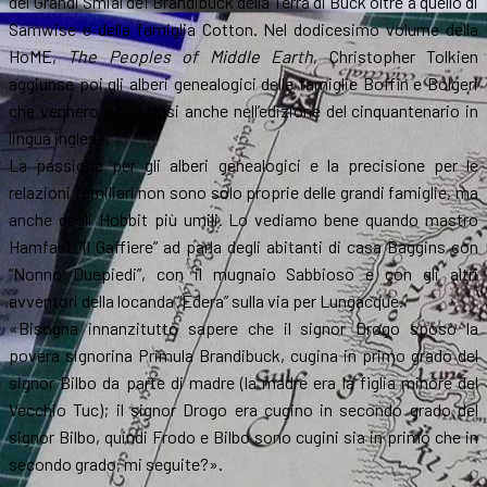
dei Grandi Smial dei Brandibuck della Terra di Buck oltre a quello di
Samwise e della famiglia Cotton. Nel dodicesimo volume della
HoME,
The Peoples of Middle Earth
, Christopher Tolkien
aggiunse poi gli alberi genealogici delle famiglie Boffin e Bolgeri
che vennero poi inclusi anche nell’edizione del cinquantenario in
lingua inglese.
La passione per gli alberi genealogici e la precisione per le
relazioni familiari non sono solo proprie delle grandi famiglie, ma
anche degli Hobbit più umili. Lo vediamo bene quando mastro
Hamfast “il Gaffiere” ad parla degli abitanti di casa Baggins con
“Nonno Duepiedi”, con il mugnaio Sabbioso e con gli altri
avventori della locanda “Edera” sulla via per Lungacque.
«Bisogna innanzitutto sapere che il signor Drogo sposò la
povera signorina Primula Brandibuck, cugina in primo grado del
signor Bilbo da parte di madre (la madre era la figlia minore del
Vecchio Tuc); il signor Drogo era cugino in secondo grado del
signor Bilbo, quindi Frodo e Bilbo sono cugini sia in primo che in
secondo grado, mi seguite?».