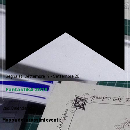
Segnalati
Settembre 19
-
Settembre 20
FantastikA 2026
Vedi Calendario
Mappa dei prossimi eventi: