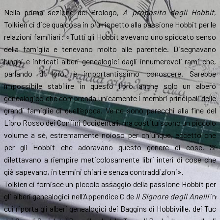
Nella prima sezione del Prologo,
A proposito degli Hobbit
,
Tolkien ci dice qualcosa in più rispetto alla passione Hobbit per le
relazioni familiari: «Tutti gli Hobbit avevano uno spiccato senso
della famiglia e tenevano molto alle parentele. Disegnavano
lunghi e intricati alberi genealogici dagli innumerevoli rami che,
parlando di loro, è importantissimo conoscere. Sarebbe
impossibile stabilire in questo libro anche solo un albero
genealogico che comprenda unicamente i membri principali delle
grandi famiglie di quell’epoca. Ve ne sono parecchi alla fine del
Libro Rosso dei Confini Occidentali, ma costituiscono un piccolo
volume a sé, estremamente noioso per chiunque, eccetto che
per gli Hobbit che adoravano questo genere di cose. Si
dilettavano a riempire meticolosamente libri interi di cose che
già sapevano, in termini chiari e senza contraddizioni».
Tolkien ci fornisce un piccolo assaggio della passione Hobbit per
gli alberi genealogici nell’Appendice C de
Il Signore degli Anelli
in
cui riporta gli alberi genealogici dei Baggins di Hobbiville, dei Tuc