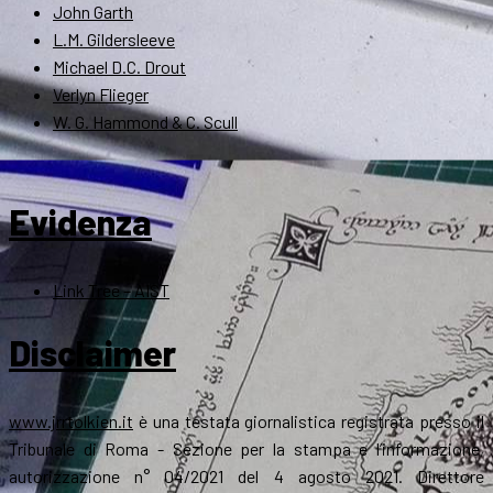
John Garth
L.M. Gildersleeve
Michael D.C. Drout
Verlyn Flieger
W. G. Hammond & C. Scull
Evidenza
Link Tree – AIST
Disclaimer
www.jrrtolkien.it
è una testata giornalistica registrata presso il
Tribunale di Roma - Sezione per la stampa e l’informazione,
autorizzazione n° 04/2021 del 4 agosto 2021. Direttore