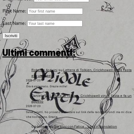
First Name:
Last Name:
Ultimi commenti:
Roberto Arduini
su
Lettera di Tolkien, Crickhowell vince l’asta
e fa un appello
2026-07-20
Ora è sistemato. Grazie mille!
Daniela
su
Lettera di Tolkien, Crickhowell vince l’asta e fa un
appello
2026-07-20
Salve a tutti, ho provato a cliccare sul link della raccolta fondi ma mi dice
che non esiste. Grazie
Gipsoteco
su
Tre anni con Fatica… Lost in translation
2026-07-10