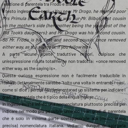
relazione di parentela tra Frodo e Bilbo?
Il testo inglese dice così:
«You see: Mr Drogo, he married poor
Mrs Primula Brandybuck. She was our Mr. Bilbo’s first cousin
on the mother’s side (her mother being the youngest of the
Old Took’s daughters); and Mr. Drogo was his second cousin.
So Mr. Frodo is his first and second cousin, once removed
either way, as the saying is, if you follow me»
.
A parte alcune scelte traduttive minori, colpisce che
un’espressione risulta totalmente non tradotta: «once removed
either way, as the saying is».
Questa curiosa espressione non è facilmente traducibile in
italiano (letteralmente sarebbe “tolto una volta in entrambi i casi,
come si dice”) perché fa riferimento ad un sistema per indicare i
gradi di parentela che è tipico della lingua inglese.
In inglese esiste infatti una nomenclatura piuttosto precisa per
indicare nel modo più possibile univoco i vari gradi di parentela
che è solo in minima parte sovrapponibile alla (molto meno
precisa) nomenclatura italiana. Vediamo dunque di spiegarla