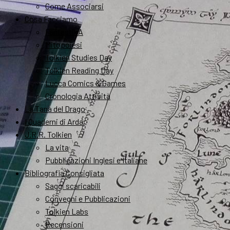
Come Associarsi
Cosa Facciamo
FantastikA
Mitopoiesi
Tolkien Studies Day
Tolkien Reading Day
Lucca Comics & Games
Cronologia Attività
La Tana del Drago
I Quaderni di Arda
J.R.R. Tolkien
La vita
Pubblicazioni Inglesi e Italiane
Bibliografia Consigliata
Saggi scaricabili
Convegni e Pubblicazioni
Tolkien Labs
Recensioni