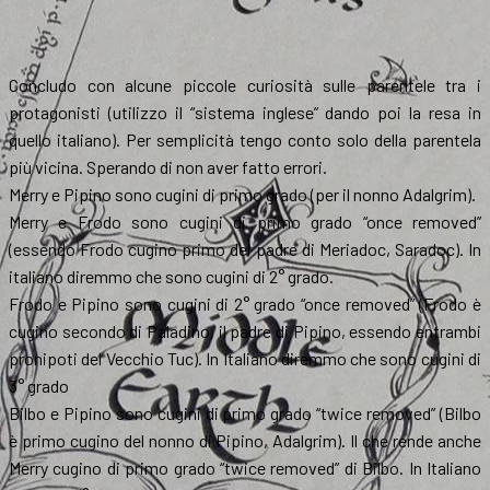
Concludo con alcune piccole curiosità sulle parentele tra i
protagonisti (utilizzo il “sistema inglese” dando poi la resa in
quello italiano). Per semplicità tengo conto solo della parentela
più vicina. Sperando di non aver fatto errori.
Merry e Pipino sono cugini di primo grado (per il nonno Adalgrim).
Merry e Frodo sono cugini di primo grado “once removed”
(essendo Frodo cugino primo del padre di Meriadoc, Saradoc). In
italiano diremmo che sono cugini di 2° grado.
Frodo e Pipino sono cugini di 2° grado “once removed” (Frodo è
cugino secondo di Paladino, il padre di Pipino, essendo entrambi
pronipoti del Vecchio Tuc). In Italiano diremmo che sono cugini di
3° grado
Bilbo e Pipino sono cugini di primo grado “twice removed” (Bilbo
è primo cugino del nonno di Pipino, Adalgrim). Il che rende anche
Merry cugino di primo grado “twice removed” di Bilbo. In Italiano