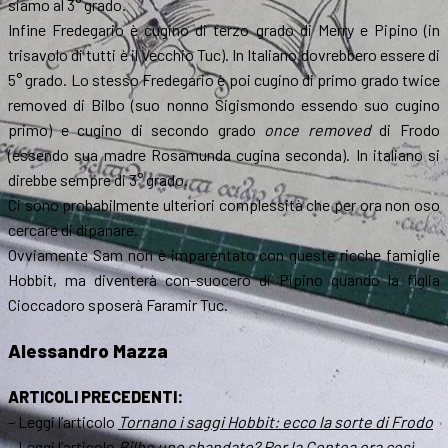
siamo al 3° grado.
Infine Fredegario è cugino di terzo grado di Merry e Pipino (in
trisavolo di tutti è il Vecchio Tuc). In Italiano dovrebbero essere di
5° grado. Lo stesso Fredegario è poi cugino di primo grado twice
removed di Bilbo (suo nonno Sigismondo essendo suo cugino
primo) e cugino di secondo grado
once removed
di Frodo
(essendo sua madre Rosamunda cugina seconda). In italiano si
direbbe sempre di 3° grado.
Ci sono probabilmente ulteriori complessità che per ora non oso
cercare di dipanare.
Ovviamente Sam non è imparentato con queste ricche famiglie
Hobbit, ma diventerà con-suocero di Pipino quando la figlia
Cioccadoro sposerà Faramir Tuc.
Alessandro Mazza
ARTICOLI PRECEDENTI:
– Leggi l’articolo
Tornano i saggi Hobbit: ecco la sorte di Frodo
– Leggi l’articolo
Bilbo uno sbandato? Per la Contea era così