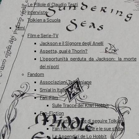
Le Pillole di Claudio Testi
Interviste
Tolkien a Scuola
Temi
Film e Serie-TV
Jackson e il Signore degli Anelli
Aspetta, qual è Thorin?
L’opportunità perduta da Jackson: la morte
dei nipoti
Fandom
Associazioni Tolkieniane
Smial in Italia
Fan-Film
Sulle Tracce dei Kiwi Hobbit
Fan-Fiction
Fan fiction, l’arte di seguire Tolkien
Fan fiction, il canone e le sue sfide
Le Appendici de Lo Hobbit