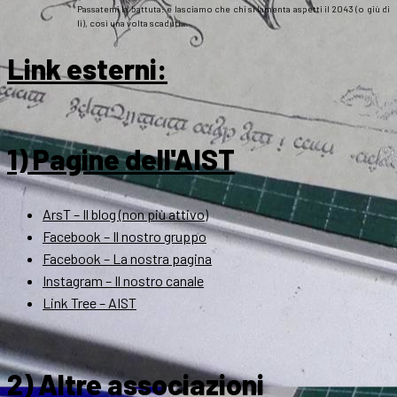
Passatemi la battuta: e lasciamo che chi si lamenta aspetti il 2043 (o giù di
lì), così una volta scaduti…
Link esterni
:
1) Pagine dell'AIST
ArsT – Il blog (non più attivo)
Facebook – Il nostro gruppo
Facebook – La nostra pagina
Instagram – Il nostro canale
Link Tree – AIST
2) Altre associazioni