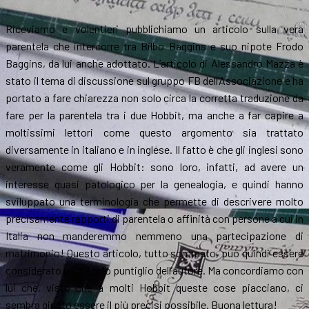
Riceviamo e volentieri pubblichiamo un articolo sulla vera
parentela che intercorre tra Bilbo Baggins e suo nipote Frodo
Baggins, da lui anche adottato. L’articolo di Alessandro Mazza è
stato il tema di discussione sul gruppo FB dell’Associazione e ha
portato a fare chiarezza non solo circa la corretta traduzione da
fare per la parentela tra i due Hobbit, ma anche a far capire a
moltissimi lettori come questo argomento sia trattato
diversamente in italiano e in inglese. Il fatto è che gli inglesi sono
veramente come gli Hobbit: sono loro, infatti, ad avere un
interesse quasi patologico per la genealogia, e quindi hanno
sviluppato una terminologia che permette di descrivere molto
precisamente rapporti di parentela o affinità con persone a cui in
Italia non manderemmo nemmeno una partecipazione di
matrimonio! Questo articolo, tutto sommato, può quindi essere
considerato un piccolo puntiglio dell’autore. Ma concordiamo con
lui che, visto che a molti Hobbit queste cose piacciano, ci
sembra giusto essere il più precisi possibile. Buona lettura!