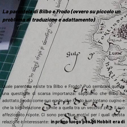
La parentela di Bilbo e Frodo (ovvero su piccolo un
problema di traduzione e adattamento)
Quale parentela esiste tra Bilbo e Frodo? Può sembrare questa
una questione di scarsa importanza: sappiamo che Bilbo ha
adottato Frodo come suo erede, che Frodo è un lontano cugino e
che la loro relazione è simile a quella tra un vecchio zio e il suo
affezionato nipote. Ci sono però due motivi per i quali questa
relazione è interessante:
in primo luogo per gli Hobbit era di