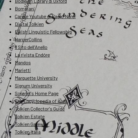
Bodleian Library di Oxford
Bompiani
Canale Youtube di Paolo Nardi
Digital Tolkien
Elvish Linguistic Fellowship
HarperCollins
Il Sito dell'Anello
La rivista Endóre
Mandos
Marietti
Marquette University
Signum University
Soronel's Home Page
The Encyclopedia of Arda
Tolkien Collector's Guide
Tolkien Estate
Tolkien Gateway
Tolkien Italia