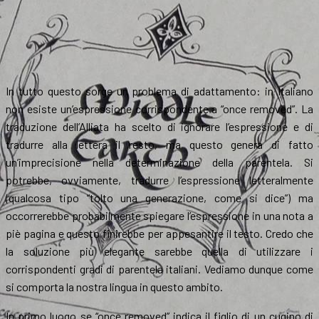
In tutto questo sorge un problema di adattamento: in Italiano
non esiste un’espressione corrispondente a “once removed”. La
traduzione dell’Alliata ha scelto di ignorare l’espressione e di
tradurre alla lettera il resto, ma questo genera di fatto
un’imprecisione nella determinazione della parentela. Si
potrebbe, ovviamente, tradurre l’espressione letteralmente
(qualcosa tipo “tolto una generazione, come si dice”) ma
occorrerebbe probabilmente spiegare l’espressione in una nota a
piè pagina e questo finirebbe per appesantire il testo. Credo che
la soluzione più elegante sarebbe quella di utilizzare i
corrispondenti gradi di parentela italiani. Vediamo dunque come
si comporta la nostra lingua in questo ambito.
In primo luogo se “once removed” indica il figlio di un cugino di