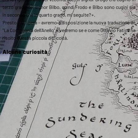
terzo grado del signor Bilbo, quindi Frodo e Bilbo sono cugini sia
in secondo che in quarto grado, mi seguite?».
Presto – si spera – avremo a disposizione la nuova traduzione de
“La Compagnia dell’Anello” e vedremo se e come Ottavio Fatica ha
risolto questa piccola difficoltà.
Alcune curiosità