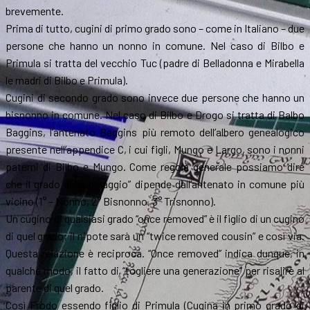
brevemente.
Prima di tutto, cugini di primo grado sono – come in Italiano – due
persone che hanno un nonno in comune. Nel caso di Bilbo e
Primula si tratta del vecchio Tuc (padre di Belladonna e Mirabella
le madri di Bilbo e Primula).
Cugini di secondo grado sono invece due persone che hanno un
bisnonno in comune. Nel caso di Bilbo e Drogo si tratta di Balbo
Baggins, l’antenato Baggins più remoto dell’albero genealogico
presente nell’appendice C, i cui figli, Mungo e Largo, sono i nonni
paterni di Bilbo e Mungo. Come regola generale possiamo dire
che il grado di “cuginaggio” dipende dall’antenato in comune più
vicino (1° – Nonno, 2° Bisnonno, 3° Trisnonno).
Un cugino di qualsiasi grado “once removed” è il figlio di un cugino
di quel grado; il nipote sarà un “twice removed cousin” e così via.
Questa relazione è reciproca. “Once removed” indica dunque, in
qualche modo, il fatto di “togliere una generazione” per risalire al
parente di quel grado.
Così Frodo essendo figlio di Primula (Cugina in primo grado di