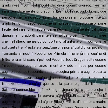
grado n-esimo, in italiano il figlio di un cugino di grado n-esimo
sarà semplicemente di grado (n+1)esimo. In secondo luogo, due
persone che hanno in comune il bisnonno saranno cugine in terzo
grado (e non in secondo come in inglese). In questo caso non è
facile definire una regola generale: empiricamente calcolate
dapprima il grado di parentela semplice (cioè il numero di linee
che nell’albero genealogico portano all’antenato in comune) e
sottraete tre. Prestate attenzione che non si tratti di un prozio.
Tornando ai nostri Hobbit: se Primula rimane prima cugina di
Bilbo (entrambi sono nipoti del Vecchio Tuc), Drogo risulta essere
invece il suo cugino terzo; mentre Frodo finisce per essere
cugino secondo (essendo la madre cugina prima) e cugino quarto
(essendo il padre cugino terzo). Pertanto una (possibile)
traduzione più precisa quanto alla parentela della frase del
Gaffiere suonerebbe così: «Bisogna innanzitutto sapere che il
signor Drogo sposò la povera signorina Primula Brandibuck,
cugina in primo grado del signor Bilbo da parte di madre (la madre
era la figlia minore del Vecchio Tuc); il signor Drogo era cugino in