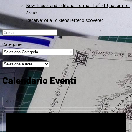
New Issue and editorial format for «I Quaderni di
Arda»
Receiver of a Tolkien’s letter discovered
Ricerca
per:
Categorie
Calendario Eventi
Set
5