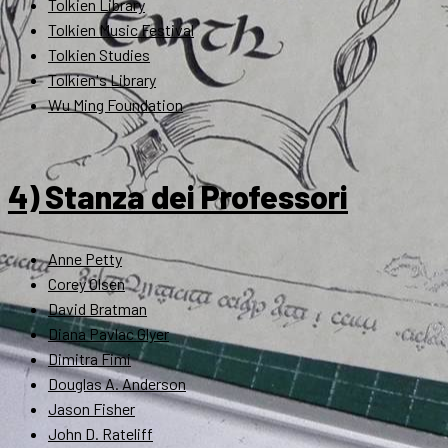
Tolkien Library
Tolkien Music Festival
Tolkien Studies
Tolkien's Library
Wu Ming Foundation
4) Stanza dei Professori
Anne Petty
Corey Olsen
David Bratman
Diana Pavlac Glyer
Dimitra Fimi
Douglas A. Anderson
Jason Fisher
John D. Rateliff