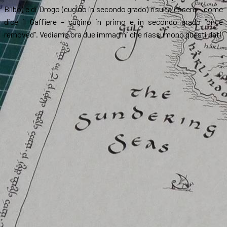
Bilbo) e di Drogo (cugino in secondo grado) risulta essere – come
dice il Gaffiere – cugino in primo e in secondo grado “once
removed”. Vediamo ora due immagini che riassumono questi dati