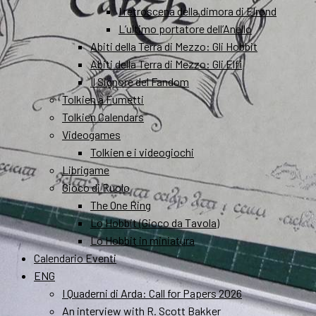
I retroscena della dimora di Elrond
L’ultimo portatore dell’Anello
Abiti della Terra di Mezzo: Gli Hobbit
Abiti della Terra di Mezzo: Gli Elfi
Il Signore del Fandom
Tolkien a Fumetti
Tolkien Calendars
Videogames
Tolkien e i videogiochi
Librigame
Gioco di Ruolo
The One Ring
Lo Hobbit (Gioco da Tavola)
Lo Hobbit in miniatura
Calendario Eventi
ENG
I Quaderni di Arda: Call for Papers 2026
An interview with R. Scott Bakker