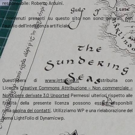
responsabile: Roberto Arduini.
I contenuti presenti su questo sito non sono generati con
l'ausilio dell'intelligenza artificiale.
Quest’opera di
www.jrrtolkien.it
è distribuita con
Licenza
Creative Commons Attribuzione – Non commerciale –
Non opere derivate 3.0 Unported
Permessi ulteriori rispetto alle
finalità della presente licenza possono essere disponibili
nella
pagina dei contatti
. Utilizziamo WP e una rielaborazione del
tema LightFolio di Dynamicwp.