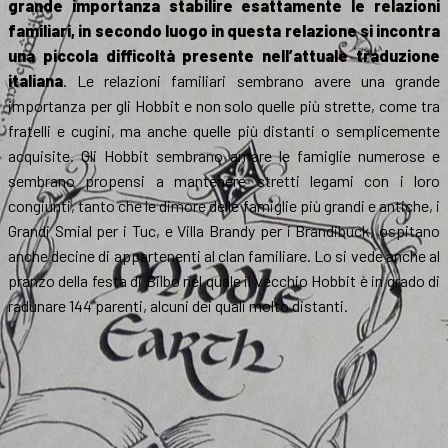
grande importanza stabilire esattamente le relazioni
familiari, in secondo luogo in questa relazione si incontra
una piccola difficoltà presente nell’attuale traduzione
italiana
. Le relazioni familiari sembrano avere una grande
importanza per gli Hobbit e non solo quelle più strette, come tra
fratelli e cugini, ma anche quelle più distanti o semplicemente
acquisite. Gli Hobbit sembrano amare le famiglie numerose e
sembrano propensi a mantenere stretti legami con i loro
congiunti, tanto che le dimore delle famiglie più grandi e antiche, i
Grandi Smial per i Tuc, e Villa Brandy per i Brandibuck, ospitano
anche decine di appartenenti al clan familiare. Lo si vede anche al
pranzo della festa di Bilbo nel quale il vecchio Hobbit è in grado di
radunare 144 parenti, alcuni dei quali molto distanti.