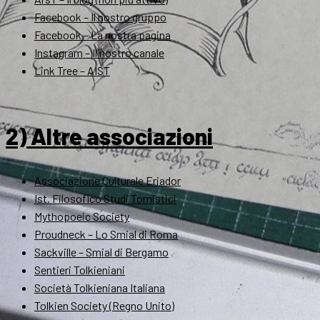
Facebook – Il nostro gruppo
Facebook – La nostra pagina
Instagram – Il nostro canale
Link Tree – AIST
2) Altre associazioni
Associazione Culturale Eriador
Ist. Filosofico Studi Tomistici
Mythopoeic Society
Proudneck – Lo Smial di Roma
Sackville – Smial di Bergamo
Sentieri Tolkieniani
Società Tolkieniana Italiana
Tolkien Society (Regno Unito)