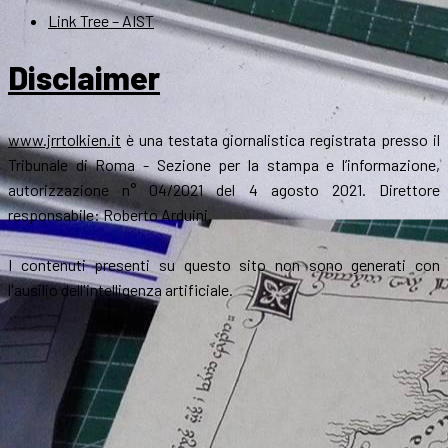
Link Tree – AIST
Disclaimer
www.jrrtolkien.it
è una testata giornalistica registrata presso il
Tribunale di Roma - Sezione per la stampa e l’informazione,
autorizzazione n° 04/2021 del 4 agosto 2021. Direttore
responsabile: Roberto Arduini.
I contenuti presenti su questo sito non sono generati con
l'ausilio dell'intelligenza artificiale.