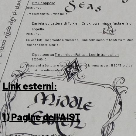
e fa un appello
2026-07-20
Ora è sistemato. Grazie mille!
Daniela
su
Lettera di Tolkien, Crickhowell vince l’asta e fa un
appello
2026-07-20
Salve a tutti, ho provato a cliccare sul link della raccolta fondi ma mi dice
che non esiste. Grazie
Gipsoteco
su
Tre anni con Fatica… Lost in translation
2026-07-10
Passatemi la battuta: e lasciamo che chi si lamenta aspetti il 2043 (o giù di
lì), così una volta scaduti…
Link esterni
:
1) Pagine dell'AIST
ArsT – Il blog (non più attivo)