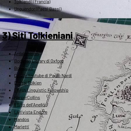
Tolkiendil (Francia)
Unquendor (Paesi Bassi)
3) Siti Tolkieniani
Ardalambion
Bodleian Library di Oxford
Bompiani
Canale Youtube di Paolo Nardi
Digital Tolkien
Elvish Linguistic Fellowship
HarperCollins
Il Sito dell'Anello
La rivista Endóre
Mandos
Marietti