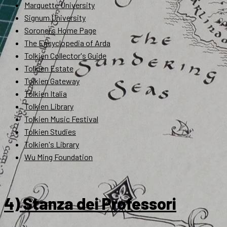
Marquette University
Signum University
Soronel's Home Page
The Encyclopedia of Arda
Tolkien Collector's Guide
Tolkien Estate
Tolkien Gateway
Tolkien Italia
Tolkien Library
Tolkien Music Festival
Tolkien Studies
Tolkien's Library
Wu Ming Foundation
4) Stanza dei Professori