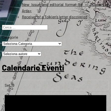
New Issue and editorial format for «I Quaderni di
Arda»
Receiver of a Tolkien’s letter discovered
Ricerca
per:
Categorie
Calendario Eventi
Set
19