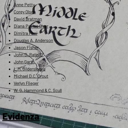
Anne Petty
Corey Olsen
David Bratman
Diana Pavlac Glyer
Dimitra Fimi
Douglas A. Anderson
Jason Fisher
John D. Rateliff
John Garth
L.M. Gildersleeve
Michael D.C. Drout
Verlyn Flieger
W. G. Hammond & C. Scull
Evidenza