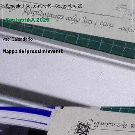
Segnalati
Settembre 19
-
Settembre 20
FantastikA 2026
Vedi Calendario
Mappa dei prossimi eventi: