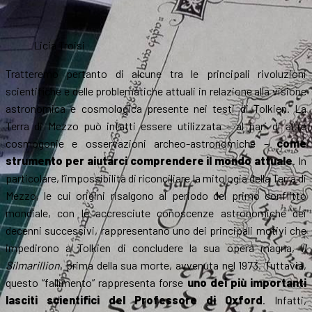
Licia Troisi
Tratteremo pertanto di alcune tra le principali rivoluzioni
scientifiche e delle problematiche attuali in relazione alla visione
astronomica e cosmologica presente nei testi di Tolkien. La
Terra di Mezzo può infatti essere utilizzata – al pari di altre
cosmogonie e osservazioni archeo-astronomiche –
come
strumento per aiutarci comprendere il mondo attuale
. In
particolare, l’impossibilità di riconciliare la mitologia della Terra di
Mezzo, le cui origini risalgono al periodo del primo conflitto
mondiale, con le accresciute conoscenze astronomiche dei
decenni successivi, rappresentano uno dei principali motivi che
impedirono a Tolkien di concludere la sua opera magna,
Il
Silmarillion
, prima della sua morte, avvenuta nel 1973. Tuttavia,
questo “fallimento” rappresenta forse
uno dei più importanti
lasciti scientifici del Professore di Oxford
. Infatti,