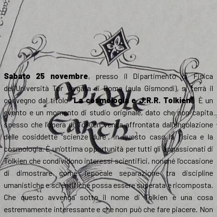
Sabato 25 novembre
, presso il Dipartimento di Fisica
dell’Università Tor Vergata di Roma (aula Gismondi), si terrà il
convegno dal titolo
“La cosmologia e J.R.R. Tolkien”
. È un
evento e un momento di studio originale, dato che non capita
spesso che l’opera di Tolkien venga affrontata dall’angolazione
delle cosiddette “scienze dure”, in questo caso la fisica e la
cosmologia. È un’ottima opportunità per tutti gli appassionati di
Tolkien che condividono interessi scientifici, nonché l’occasione
di dimostrare come l’epocale separazione tra discipline
umanistiche e scientifiche possa essere superata e ricomposta.
Che questo avvenga sotto il nome di Tolkien è una cosa
estremamente interessante e che non può che fare piacere. Non