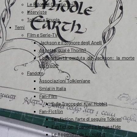
Le Pillole di Claudio Testi
Interviste
Tolkien a Scuola
Temi
Film e Serie-TV
Jackson e il Signore degli Anelli
Aspetta, qual è Thorin?
L’opportunità perduta da Jackson: la morte
dei nipoti
Fandom
Associazioni Tolkieniane
Smial in Italia
Fan-Film
Sulle Tracce dei Kiwi Hobbit
Fan-Fiction
Fan fiction, l’arte di seguire Tolkien
Fan fiction, il canone e le sue sfide
Le Appendici de Lo Hobbit