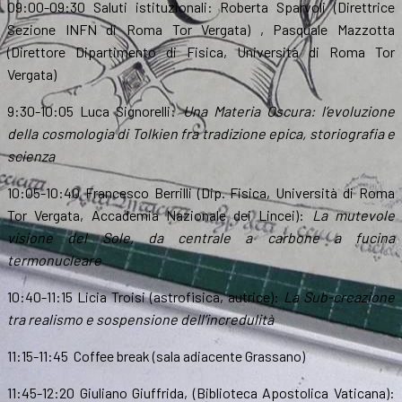
09:00-09:30 Saluti istituzionali: Roberta Sparvoli (Direttrice
Sezione INFN di Roma Tor Vergata) , Pasquale Mazzotta
(Direttore Dipartimento di Fisica, Università di Roma Tor
Vergata)
9:30-10:05 Luca Signorelli:
Una Materia Oscura: l’evoluzione
della cosmologia di Tolkien fra tradizione epica, storiografia e
scienza
10:05-10:40 Francesco Berrilli (Dip. Fisica, Università di Roma
Tor Vergata, Accademia Nazionale dei Lincei):
La mutevole
visione del Sole, da centrale a carbone a fucina
termonucleare
10:40-11:15 Licia Troisi (astrofisica, autrice):
La Sub-creazione
tra realismo e sospensione dell’incredulità
11:15-11:45
Coffee break (sala adiacente Grassano)
11:45-12:20
Giuliano Giuffrida,
(Biblioteca Apostolica Vaticana):