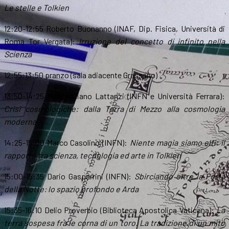
Le stelle e Tolkien
12:20-12:55 Roberto Buonanno (INAF, Dip. Fisica, Università di
Roma Tor Vergata):
Irruzione del concetto di infinito nella
Scienza
12:55:13:50 pranzo (sala adiacente Grassano)
13:50-14:25
Massimiliano Lattanzi (INFN e Università Ferrara):
Crisi cosmologiche: dalla Terra di Mezzo alla cosmologia
moderna
14:25-15:00 Marco Casolino (INFN):
Niente magia siamo elfi: il
rapporto tra scienza, tecnologia ed arte in Tolkien
15:00-15:35 Dario Gasparrini (INFN):
Sbirciando oltre la Porta
della Notte: lo spazio profondo e Arda
15:35-16:10 Delio Proverbio (Biblioteca Apostolica Vaticana):
La
terra sospesa fra le corna di un toro. La tradizione di un mito