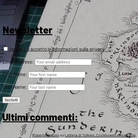
Newsletter
Ho letto e accetto le informazioni sulla privacy
Email Address:
First Name:
Last Name:
Ultimi commenti:
Roberto Arduini
su
Lettera di Tolkien, Crickhowell vince l’asta