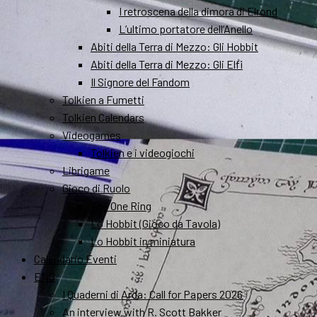
I retroscena della dimora di Elrond
L’ultimo portatore dell’Anello
Abiti della Terra di Mezzo: Gli Hobbit
Abiti della Terra di Mezzo: Gli Elfi
Il Signore del Fandom
Tolkien a Fumetti
Tolkien Calendars
Videogames
Tolkien e i videogiochi
Librigame
Gioco di Ruolo
The One Ring
Lo Hobbit (Gioco da Tavola)
Lo Hobbit in miniatura
Calendario Eventi
ENG
I Quaderni di Arda: Call for Papers 2026
An interview with R. Scott Bakker