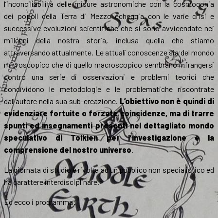
l’inconciliabilità delle misure astronomiche con la cosmogonia
dei popoli della Terra di Mezzo echeggia con le varie crisi e
successive evoluzioni scientifiche che si sono avvicendate nei
millenni della nostra storia, inclusa quella che stiamo
attraversando attualmente. Le attuali conoscenze sia del mondo
microscopico che di quello macroscopico sembrano infrangersi
contro una serie di osservazioni e problemi teorici che
condividono le metodologie e le problematiche riscontrate
dall’autore nella sua sub-creazione.
L’obiettivo non è quindi di
evidenziare fortuite o forzate coincidenze, ma di trarre
spunti ed insegnamenti presenti nel dettagliato mondo
speculativo di Tolkien per l’investigazione e la
comprensione del nostro universo
.
La giornata di studio è rivolta ad un pubblico non specialistico ed
ha carattere interdisciplinare.»
Ed ecco i programma: