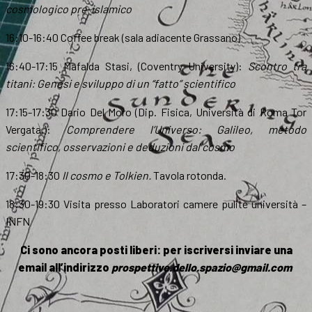
cosmologico pre-islamico
16:10-16:40 Coffee break (sala adiacente Grassano)
16:40-17:15 Mafalda Stasi, (Coventry University):
Scontro tra
titani: Genesi e sviluppo di un “fatto” scientifico
17:15-17:30 Dario Del Moro (Dip. Fisica, Università di Roma Tor
Vergata,):
Comprendere l’Universo: Galileo, metodo
scientifico, osservazioni e deduzioni dal cosmo
17:30-18:30
Il cosmo e Tolkien.
Tavola rotonda.
18:30-19:30 Visita presso Laboratori camere pulite università –
INFN
Ci sono ancora posti liberi: per iscriversi inviare una
email all’indirizzo
prospettive.dello.spazio@gmail.com