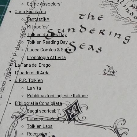
Come Associarsi
Cosa Facciamo
FantastikA
Mitopoiesi
Tolkien Studies Day
Tolkien Reading Day
Lucca Comics & Games
Cronologia Attività
La Tana del Drago
I Quaderni di Arda
J.R.R. Tolkien
La vita
Pubblicazioni Inglesi e Italiane
Bibliografia Consigliata
Saggi scaricabili
Convegni e Pubblicazioni
Tolkien Labs
Recensioni