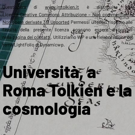
Quest’opera di
www.jrrtolkien.it
è distribuita con
Licenza
Creative Commons Attribuzione – Non commerciale –
Non opere derivate 3.0 Unported
Permessi ulteriori rispetto alle
finalità della presente licenza possono essere disponibili
nella
pagina dei contatti
. Utilizziamo WP e una rielaborazione del
tema LightFolio di Dynamicwp.
Università, a
Roma Tolkien e la
cosmologia