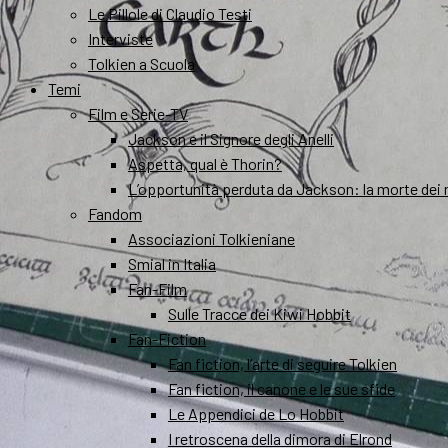
Le Pillole di Claudio Testi
Interviste
Tolkien a Scuola
Temi
Film e Serie-TV
Jackson e il Signore degli Anelli
Aspetta, qual è Thorin?
L’opportunità perduta da Jackson: la morte dei 
Fandom
Associazioni Tolkieniane
Smial in Italia
Fan-Film
Sulle Tracce dei Kiwi Hobbit
Fan-Fiction
Fan fiction, l’arte di seguire Tolkien
Fan fiction, il canone e le sue sfide
Le Appendici de Lo Hobbit
I retroscena della dimora di Elrond