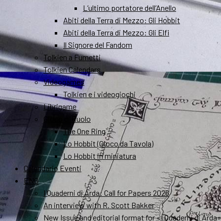
L’ultimo portatore dell’Anello
Abiti della Terra di Mezzo: Gli Hobbit
Abiti della Terra di Mezzo: Gli Elfi
Il Signore del Fandom
Tolkien a Fumetti
Tolkien Calendars
Videogames
Tolkien e i videogiochi
Librigame
Gioco di Ruolo
The One Ring
Lo Hobbit (Gioco da Tavola)
Lo Hobbit in miniatura
Calendario Eventi
ENG
I Quaderni di Arda: Call for Papers 2026
An interview with R. Scott Bakker
New Issue and editorial format for «I Quaderni di Arda