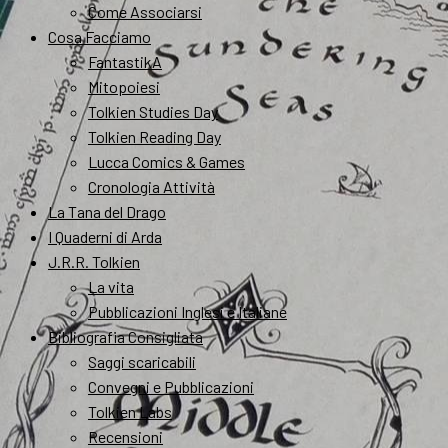
Come Associarsi
Cosa Facciamo
FantastikA
Mitopoiesi
Tolkien Studies Day
Tolkien Reading Day
Lucca Comics & Games
Cronologia Attività
La Tana del Drago
I Quaderni di Arda
J.R.R. Tolkien
La vita
Pubblicazioni Inglesi e Italiane
Bibliografia Consigliata
Saggi scaricabili
Convegni e Pubblicazioni
Tolkien Labs
Recensioni