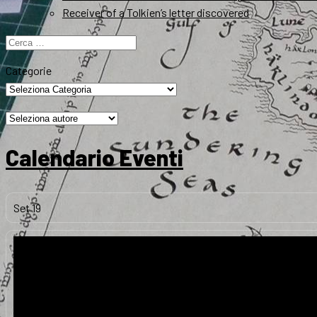
Receiver of a Tolkien’s letter discovered
Ricerca
per:
Categorie
Calendario Eventi
Set
19