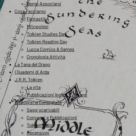
Come Associarsi
Cosa Facciamo
FantastikA
Mitopoiesi
Tolkien Studies Day
Tolkien Reading Day
Lucca Comics & Games
Cronologia Attività
La Tana del Drago
I Quaderni di Arda
J.R.R. Tolkien
La vita
Pubblicazioni Inglesi e Italiane
Bibliografia Consigliata
Saggi scaricabili
Convegni e Pubblicazioni
Tolkien Labs
Recensioni