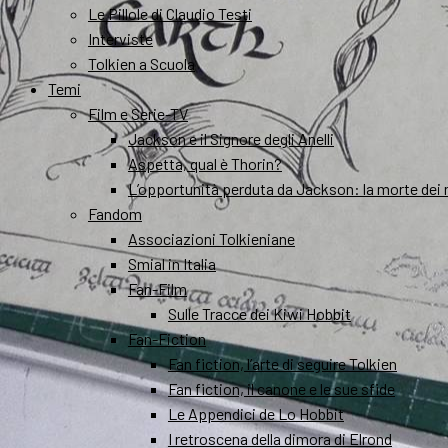
Le Pillole di Claudio Testi
Interviste
Tolkien a Scuola
Temi
Film e Serie-TV
Jackson e il Signore degli Anelli
Aspetta, qual è Thorin?
L’opportunità perduta da Jackson: la morte dei 
Fandom
Associazioni Tolkieniane
Smial in Italia
Fan-Film
Sulle Tracce dei Kiwi Hobbit
Fan-Fiction
Fan fiction, l’arte di seguire Tolkien
Fan fiction, il canone e le sue sfide
Le Appendici de Lo Hobbit
I retroscena della dimora di Elrond