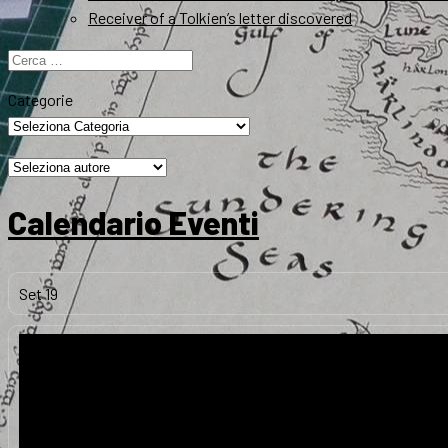
Receiver of a Tolkien’s letter discovered
Ricerca
per:
Categorie
Calendario Eventi
Set
19