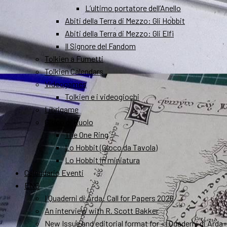
L’ultimo portatore dell’Anello
Abiti della Terra di Mezzo: Gli Hobbit
Abiti della Terra di Mezzo: Gli Elfi
Il Signore del Fandom
Tolkien a Fumetti
Tolkien Calendars
Videogames
Tolkien e i videogiochi
Librigame
Gioco di Ruolo
The One Ring
Lo Hobbit (Gioco da Tavola)
Lo Hobbit in miniatura
Calendario Eventi
ENG
I Quaderni di Arda: Call for Papers 2026
An interview with R. Scott Bakker
New Issue and editorial format for «I Quaderni di Arda