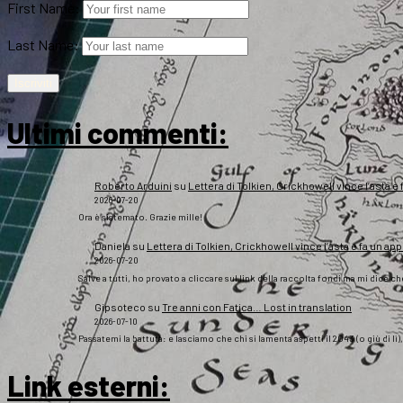
First Name:
Last Name:
Ultimi commenti:
Roberto Arduini
su
Lettera di Tolkien, Crickhowell vince l’asta e 
2026-07-20
Ora è sistemato. Grazie mille!
Daniela
su
Lettera di Tolkien, Crickhowell vince l’asta e fa un app
2026-07-20
Salve a tutti, ho provato a cliccare sul link della raccolta fondi ma mi dice c
Gipsoteco
su
Tre anni con Fatica… Lost in translation
2026-07-10
Passatemi la battuta: e lasciamo che chi si lamenta aspetti il 2043 (o giù di lì
Link esterni
: