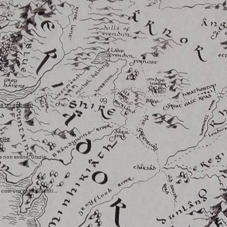
fa un appello
ello
he non esiste. Grazie
), così una volta scaduti…