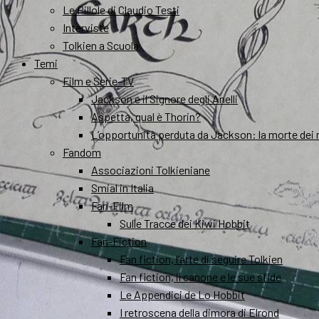
Le Pillole di Claudio Testi
Interviste
Tolkien a Scuola
Temi
Film e Serie-TV
Jackson e il Signore degli Anelli
Aspetta, qual è Thorin?
L’opportunità perduta da Jackson: la morte dei 
Fandom
Associazioni Tolkieniane
Smial in Italia
Fan-Film
Sulle Tracce dei Kiwi Hobbit
Fan-Fiction
Fan fiction, l’arte di seguire Tolkien
Fan fiction, il canone e le sue sfide
Le Appendici de Lo Hobbit
I retroscena della dimora di Elrond