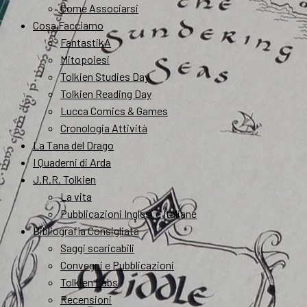
Come Associarsi
Cosa Facciamo
FantastikA
Mitopoiesi
Tolkien Studies Day
Tolkien Reading Day
Lucca Comics & Games
Cronologia Attività
La Tana del Drago
I Quaderni di Arda
J.R.R. Tolkien
La vita
Pubblicazioni Inglesi e Italiane
Bibliografia Consigliata
Saggi scaricabili
Convegni e Pubblicazioni
Tolkien Labs
Recensioni