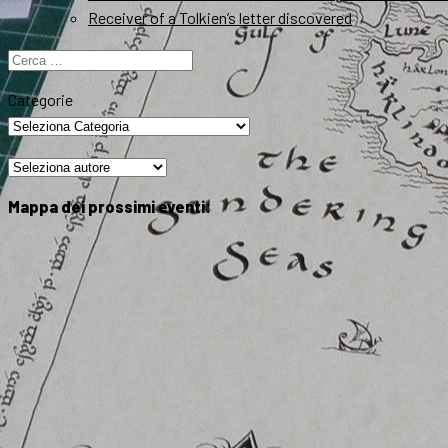
Receiver of a Tolkien’s letter discovered
Ricerca
per:
Categorie
Mappa dei prossimi eventi: