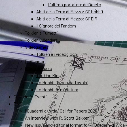
L’ultimo portatore dell’Anello
Abiti della Terra di Mezzo: Gli Hobbit
Abiti della Terra di Mezzo: Gli Elfi
Il Signore del Fandom
Tolkien a Fumetti
Tolkien Calendars
Videogames
Tolkien e i videogiochi
Librigame
Gioco di Ruolo
The One Ring
Lo Hobbit (Gioco da Tavola)
Lo Hobbit in miniatura
Calendario Eventi
ENG
I Quaderni di Arda: Call for Papers 2026
An interview with R. Scott Bakker
New Issue and editorial format for «I Quaderni di Arda