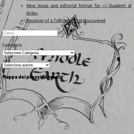
New Issue and editorial format for «I Quaderni di
Arda»
Receiver of a Tolkien’s letter discovered
Ricerca
per:
Categorie
Mappa dei prossimi eventi: