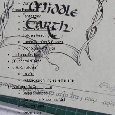
Come Associarsi
Cosa Facciamo
FantastikA
Mitopoiesi
Tolkien Studies Day
Tolkien Reading Day
Lucca Comics & Games
Cronologia Attività
La Tana del Drago
I Quaderni di Arda
J.R.R. Tolkien
La vita
Pubblicazioni Inglesi e Italiane
Bibliografia Consigliata
Saggi scaricabili
Convegni e Pubblicazioni
Tolkien Labs
Recensioni