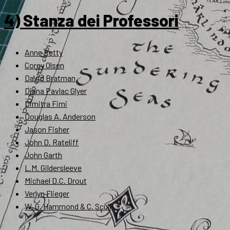
4) Stanza dei Professori
Anne Petty
Corey Olsen
David Bratman
Diana Pavlac Glyer
Dimitra Fimi
Douglas A. Anderson
Jason Fisher
John D. Rateliff
John Garth
L.M. Gildersleeve
Michael D.C. Drout
Verlyn Flieger
W. G. Hammond & C. Scull