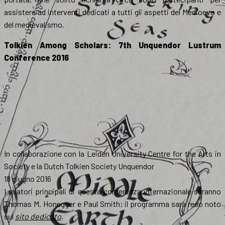
assistere ad interventi dedicati a tutti gli aspetti del Medioevo e
del medievalismo.
Tolkien Among Scholars: 7th Unquendor Lustrum
Conference 2016
In collaborazione con la Leiden University Centre for the Arts in
Society e la Dutch Tolkien Society Unquendor
18 giugno 2016
I relatori principali di questa conferenza internazionale saranno
Thomas M. Honegger e Paul Smith; il programma sarà reso noto
sul
sito dedicato
.