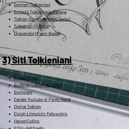
Sentieri Tolkieniani
Società Tolkieniana Italiana
Tolkien Society (Regno Unito)
Tolkiendil (Francia)
Unquendor (Paesi Bassi)
3) Siti Tolkieniani
Ardalambion
Bodleian Library di Oxford
Bompiani
Canale Youtube di Paolo Nardi
Digital Tolkien
Elvish Linguistic Fellowship
HarperCollins
Il Sito dell'Anello