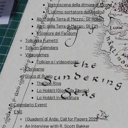
I retroscena della dimora di Elrond
L’ultimo portatore dell’Anello
Abiti della Terra di Mezzo: Gli Hobbit
Abiti della Terra di Mezzo: Gli Elfi
Il Signore del Fandom
Tolkien a Fumetti
Tolkien Calendars
Videogames
Tolkien e i videogiochi
Librigame
Gioco di Ruolo
The One Ring
Lo Hobbit (Gioco da Tavola)
Lo Hobbit in miniatura
Calendario Eventi
ENG
I Quaderni di Arda: Call for Papers 2026
An interview with R. Scott Bakker