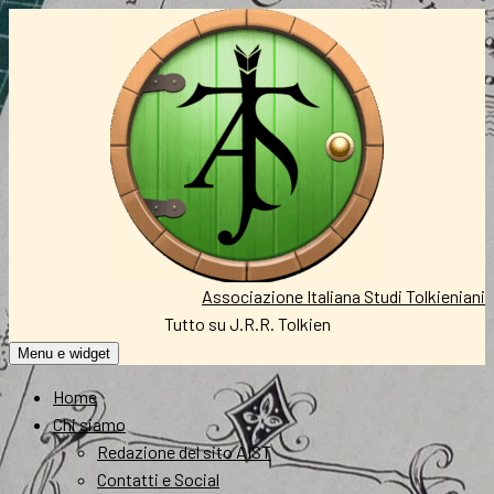
Vai
al
contenuto
Associazione Italiana Studi Tolkieniani
Tutto su J.R.R. Tolkien
Menu e widget
Home
Chi siamo
Redazione del sito AIST
Contatti e Social