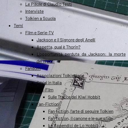
Le Pillole di Claudio Testi
Interviste
Tolkien a Scuola
Temi
Film e Serie-TV
Jackson e il Signore degli Anelli
Aspetta, qual è Thorin?
L’opportunità perduta da Jackson: la morte
dei nipoti
Fandom
Associazioni Tolkieniane
Smial in Italia
Fan-Film
Sulle Tracce dei Kiwi Hobbit
Fan-Fiction
Fan fiction, l’arte di seguire Tolkien
Fan fiction, il canone e le sue sfide
Le Appendici de Lo Hobbit