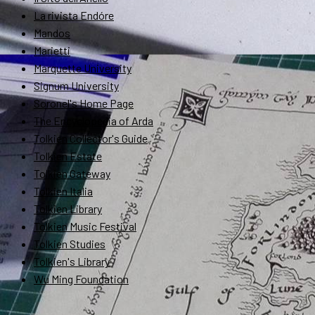
La rivista Endóre
Mandos
Marietti
Marquette University
Signum University
Soronel's Home Page
The Encyclopedia of Arda
Tolkien Collector's Guide
Tolkien Estate
Tolkien Gateway
Tolkien Italia
Tolkien Library
Tolkien Music Festival
Tolkien Studies
Tolkien's Library
Wu Ming Foundation