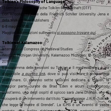
Tolkien’s Philosophy of Language
13 seminario della Deutsche Tolkien Gesellschaft (DTF)
Con la collaborazione della Friedrich Schiller University Jena e
della Walking Tree Publishers
6-8 maggio 2016
Maggiori informazioni sull’evento
si possono trovare qui
.
Tolkien at Kalamazoo
International Congress on Medieval Studies
Western Michigan University, Kalamazoo Michigan; 12-15 maggio
2016
Il programma delle sessioni su Tolkien e il medievalismo è già
disponibile
a questo link
, dove si può visionare il programma
preliminare. Ci saranno sette sessioni dedicate a Tolkien, la
maggior parte curate da Brad Eden e alcuni collaboratori.
Quest’anno, uno degli ospiti di spicco sarà Jane Chance, che si
occuperà di un intervento dal titolo “Come leggere J.R.R. Tolkien
che legge la madre di Grendel”. La ICMS è un evento di vasta
portata, che solito richiama circa 3000 partecipanti per