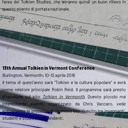
l’area dei Tolkien Studies, che avranno quindi un buon rilievo in
questo evento di portata nazionale.
13th Annual Tolkien in Vermont Conference
Burlington, Vermonth; 10-12 aprile 2016
Il tema di quest’anno sarà “Tolkien e la cultura popolare” e avrà
come relatore principale Robin Reid. Il programma sarà presto
disponibile sul sito
Tolkien in Vermonth
. Questo piccolo ma
interessante evento, organizzato da Chris Vaccaro, vede
solitamente la presenza di un misto ben riuscito tra insegnanti,
studenti e studiosi indipendenti.