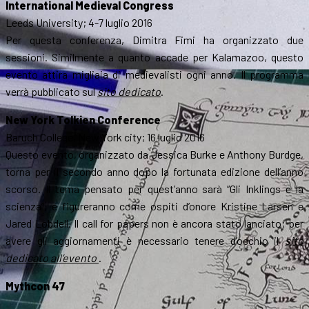
International Medieval Congress
Leeds University; 4-7 luglio 2016
Per questa conferenza, Dimitra Fimi ha organizzato due
sessioni. Similmente a quanto accade per Kalamazoo, questo
evento attira migliaia di medievalisti ogni anno. Il programma
verrà pubblicato sul
sito dedicato
.
New York Tolkien Conference
Baruch College, New York city; 16 luglio 2016
Questo evento, organizzato da Jessica Burke e Anthony Burdge,
torna per il secondo anno dopo la fortunata edizione dell’anno
scorso. Il tema pensato per quest’anno sarà “Gli Inklings e la
scienza”, e figureranno come ospiti d’onore Kristine Larsen e
Jared Lobdell. Il call for papers non è ancora stato lanciato; per
avere gli aggiornamenti è necessario tenere d’occhio il
sito
dedicato all’evento
.
Mythcon 47