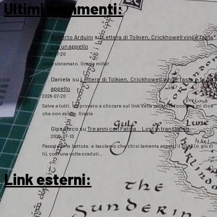
Ultimi commenti:
Roberto Arduini
su
Lettera di Tolkien, Crickhowell vince l’asta
e fa un appello
2026-07-20
Ora è sistemato. Grazie mille!
Daniela
su
Lettera di Tolkien, Crickhowell vince l’asta e fa un
appello
2026-07-20
Salve a tutti, ho provato a cliccare sul link della raccolta fondi ma mi dice
che non esiste. Grazie
Gipsoteco
su
Tre anni con Fatica… Lost in translation
2026-07-10
Passatemi la battuta: e lasciamo che chi si lamenta aspetti il 2043 (o giù di
lì), così una volta scaduti…
Link esterni
: