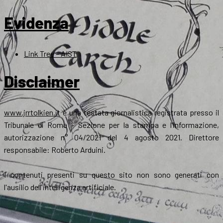
Evidenza
Link Tree – AIST
Disclaimer
www.jrrtolkien.it
è una testata giornalistica registrata presso il
Tribunale di Roma - Sezione per la stampa e l’informazione,
autorizzazione n° 04/2021 del 4 agosto 2021. Direttore
responsabile: Roberto Arduini.
I contenuti presenti su questo sito non sono generati con
l'ausilio dell'intelligenza artificiale.