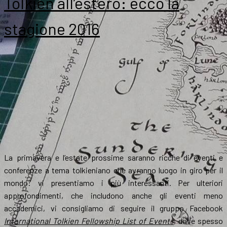
Tolkien all’estero: ecco la
stagione 2016
La primavera e l’estate prossime saranno ricche di eventi e
conferenze a tema tolkieniano che avranno luogo in giro per il
mondo: vi presentiamo i più interessanti. Per ulteriori
approfondimenti, che includono anche gli eventi meno
accademici, vi consigliamo di seguire il gruppo Facebook
International Tolkien Fellowship List of Events
, dove spesso