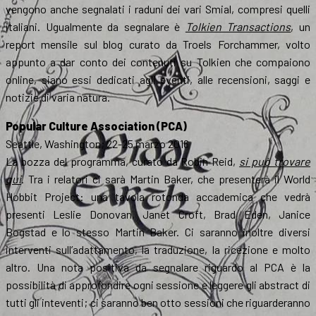
vengono anche segnalati i raduni dei vari Smial, compresi quelli
italiani. Ugualmente da segnalare è
Tolkien Transactions
, un
report mensile sul blog curato da Troels Forchammer, volto
appunto a dar conto dei contenuti su Tolkien che compaiono
online, siano essi dedicati agli eventi, alle recensioni, saggi e
notizie di varia natura.
Popular Culture Association (PCA)
Seattle, Washington; 22-25 marzo 2016
La bozza del programma, curato da Robin Reid,
si può trovare
qui
. Tra i relatori ci sarà Martin Baker, che presenterà il World
Hobbit Project: una tavola rotonda accademica che vedrà
presenti Leslie Donovan, Janet Croft, Brad Eden, Janice
Bogstad e lo stesso Martin Baker. Ci saranno inoltre diversi
interventi sull’adattamento, la traduzione, la ricezione e molto
altro. Una nota positiva da segnalare riguardo al PCA è la
possibilità di approfondire ogni sessione e leggere gli abstract di
tutti gli inteventi; ci saranno ben otto sessioni che riguarderanno