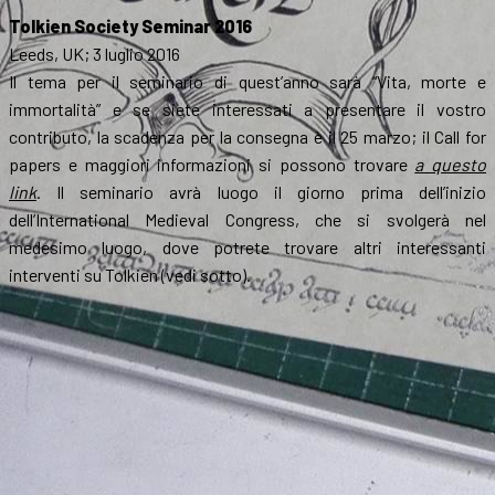
Tolkien Society Seminar 2016
Leeds, UK; 3 luglio 2016
Il tema per il seminario di quest’anno sarà “Vita, morte e
immortalità” e se siete interessati a presentare il vostro
contributo, la scadenza per la consegna è il 25 marzo; il Call for
papers e maggiori informazioni si possono trovare
a questo
link
. Il seminario avrà luogo il giorno prima dell’inizio
dell’International Medieval Congress, che si svolgerà nel
medesimo luogo, dove potrete trovare altri interessanti
interventi su Tolkien (vedi sotto).