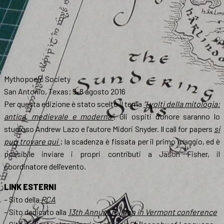
Mythopoeic Society
San Antonio, Texas; 5-8 agosto 2016
Per questa edizione è stato scelto il tema
“I volti della mitologia:
antica, medievale e moderna”
. Gli ospiti d’onore saranno lo
studioso Andrew Lazo e l’autore Midori Snyder. Il call for papers
si
può trovare qui
; la scadenza è fissata per il primo maggio, ed è
possibile inviare i propri contributi a Jason Fisher, il
coordinatore dell’evento.
LINK ESTERNI
– Sito della
PCA
– Sito dedicato alla
13th Annual Tolkien in Vermont conference