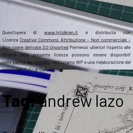
Quest’opera di
www.jrrtolkien.it
è distribuita con
Licenza
Creative Commons Attribuzione – Non commerciale –
Non opere derivate 3.0 Unported
Permessi ulteriori rispetto alle
finalità della presente licenza possono essere disponibili
nella
pagina dei contatti
. Utilizziamo WP e una rielaborazione del
tema LightFolio di Dynamicwp.
Tag:
andrew lazo