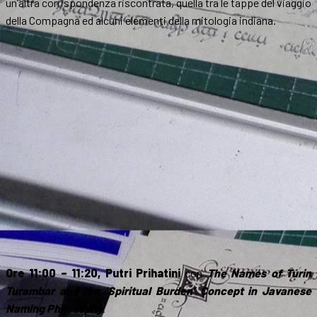
un’altra corrispondenza riscontrata, quella tra le tappe del viaggio
della Compagna ed alcuni elementi della mitologia indiana.
Ore 11:00 – 11:20, Putri Prihatini
con
The Names of Túrin
Turambar and the ‘Spiritual Burden’ Concept in Javanese
Naming Philosophy
.