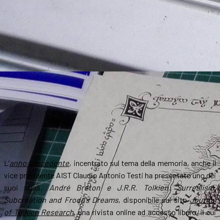
L’
anno precedente
, incentrato sul tema della memoria, anche il
vice presidente AIST Claudio Antonio Testi ha presentato uno dei
suoi studi,
André Breton e J.R.R. Tolkien: Surrealism,
Subcreation and Frodo’s Dreams
, disponibile sul sito
Journal
of Tolkien Research
, una rivista online ad accesso libero, il cui