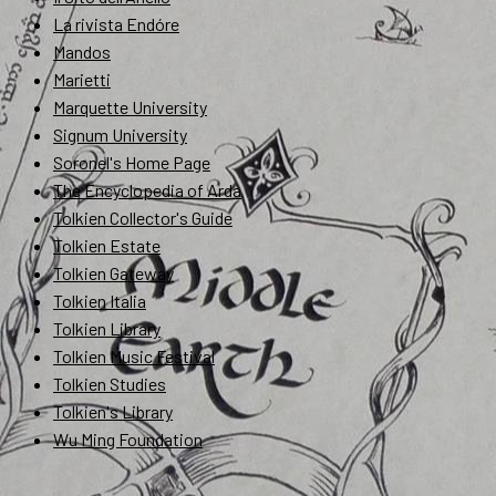
La rivista Endóre
Mandos
Marietti
Marquette University
Signum University
Soronel's Home Page
The Encyclopedia of Arda
Tolkien Collector's Guide
Tolkien Estate
Tolkien Gateway
Tolkien Italia
Tolkien Library
Tolkien Music Festival
Tolkien Studies
Tolkien's Library
Wu Ming Foundation