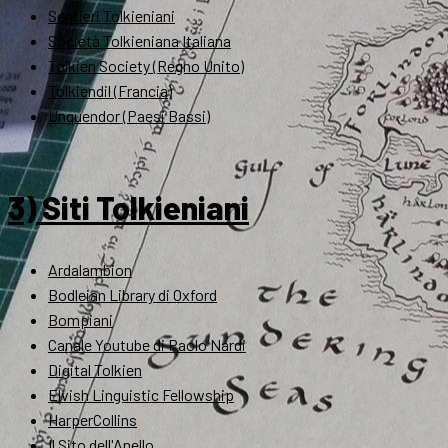
Sentieri Tolkieniani
Società Tolkieniana Italiana
Tolkien Society (Regno Unito)
Tolkiendil (Francia)
Unquendor (Paesi Bassi)
3) Siti Tolkieniani
Ardalambion
Bodleian Library di Oxford
Bompiani
Canale Youtube di Paolo Nardi
Digital Tolkien
Elvish Linguistic Fellowship
HarperCollins
Il Sito dell'Anello