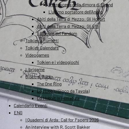
I retroscena della dimora di Elrond
L’ultimo portatore dell’Anello
Abiti della Terra di Mezzo: Gli Hobbit
Abiti della Terra di Mezzo: Gli Elfi
Il Signore del Fandom
Tolkien a Fumetti
Tolkien Calendars
Videogames
Tolkien e i videogiochi
Librigame
Gioco di Ruolo
The One Ring
Lo Hobbit (Gioco da Tavola)
Lo Hobbit in miniatura
Calendario Eventi
ENG
I Quaderni di Arda: Call for Papers 2026
An interview with R. Scott Bakker