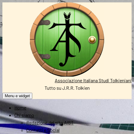
Vai
al
contenuto
Associazione Italiana Studi Tolkieniani
Tutto su J.R.R. Tolkien
Menu e widget
Home
Chi siamo
Redazione del sito AIST
Contatti e Social