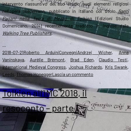
intervento riassuntivo del suo studio sugli elementi religiosi
nell’opera tolkieniana, pubblicato in italiano col titolo
Santi
Pagani nella Terra di Mezzo di Tolkien
(Edizioni Studio
Domenicano, 2014) recentemente tradotto in inglese dalla
Walking Tree Publishers
.
…
Scritto
Autore
Categorie
Tag
2018-07-21
Roberto Arduini
Convegni
Andrzej Wicher
,
Anna
il
Vaninskaya
,
Aurélie Brémont
,
Brad Eden
,
Claudio Testi
,
International Medieval Congress
,
Joshua Richards
,
Kris Swank
,
su
Leeds
,
Thomas Honegger
Lascia un commento
Tolkien
all’IMC
Tolkien all’IMC 2018, il
2018,
il
resoconto – parte 1
resoconto
–
parte