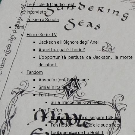
Le Pillole di Claudio Testi
Interviste
Tolkien a Scuola
Temi
Film e Serie-TV
Jackson e il Signore degli Anelli
Aspetta, qual è Thorin?
L’opportunità perduta da Jackson: la morte
dei nipoti
Fandom
Associazioni Tolkieniane
Smial in Italia
Fan-Film
Sulle Tracce dei Kiwi Hobbit
Fan-Fiction
Fan fiction, l’arte di seguire Tolkien
Fan fiction, il canone e le sue sfide
Le Appendici de Lo Hobbit