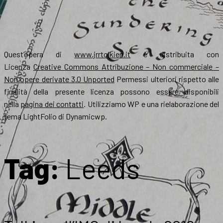
Quest’opera di
www.jrrtolkien.it
è distribuita con
Licenza
Creative Commons Attribuzione – Non commerciale –
Non opere derivate 3.0 Unported
Permessi ulteriori rispetto alle
finalità della presente licenza possono essere disponibili
nella
pagina dei contatti
. Utilizziamo WP e una rielaborazione del
tema LightFolio di Dynamicwp.
Tag:
Leeds