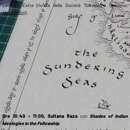
Lembas Extra
(rivista della Società Tolkieniana Olandese,
Unquendor
).
Ore 10:40 – 11:00, Sultana Raza
con
Shades of Indian
Ideologies in the Fellowship
.