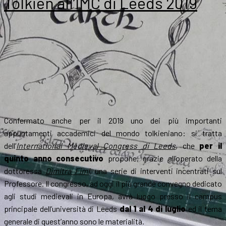
Tolkien all’IMC di Leeds 2019
Confermato anche per il 2019 uno dei più importanti
appuntamenti accademici del mondo tolkieniano: si tratta
dell’
International Medieval Congress di Leeds
, che
per il
quinto anno consecutivo
propone, grazie all’operato della
dottoressa
Dimitra Fimi
, una serie di interventi incentrati sul
Professore. Il congresso, ad oggi il più grande convegno dedicato
agli studi medievali in Europa, avrà luogo presso il campus
principale dell’università di Leeds
dal 1 al 4 di luglio
ed il tema
generale di quest’anno sono le materialità.