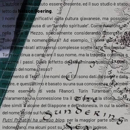
L’autrice non ha potuto essere presente, ed il suo studio è stato
letto da
Nelson Goering
.
I nomi molto significativi nella cultura giavanese, ma possono
essere anche causa di un “fardello spirituale”. Come funziona ciò
nella Terra di Mezzo, specialmente considerando l’interesse di
Tolkien per la nomenclatura? Ad esempio, i nomi elfici sono
scelti e cambiati attraverso complesse scelte fatte dai genitori.
Túrin continua a cambiare il suo nome, ma la tragedia continua a
seguirne i passi. Qual’è l’effetto del (ri)nominare qualcuno? Qual’è
l’effetto del nome stesso?
Commento di Testi: i tre nomi degli Elfi sono dati dal padre e dalla
madre, e quest’ultimo è basato su una sua conoscenza del bimbo
(come esempio di veda Fëanor). Túrin Turambar mostra
chiaramente una connessione tra il suo nome e la storia. Sono
idee simili a alcune del Giappone e dell’Indonesia, in cui la scelta
del nome incide sul futuro.
Putri Prihatini ha un suo blog
, per la maggior parte scritto in
indonesiano, ma alcuni post su Tolkien sono in inglese.