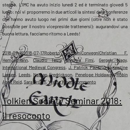
stesso. L’IMC ha avuto inizio lunedì 2 ed è terminato giovedì 5
luglio: noi vi proporremo in due articoli la sintesi delle conferenze
che hanno avuto luogo nei primi due giorni (oltre non è stato
possibile per il nostro vicepreside trattenersi): augurandovi una
buona lettura, facciamo ritorno a Leeds!
…
Scritto
Autore
Categorie
Tag
2018-07-16
2018-07-17
Roberto Arduini
Convegni
Christian F.
il
Hempelmann
,
Claudio Testi
,
Dimitra Fimi
,
Gergely Nagy
,
International Medieval Congress
,
J. Patrick Pazdziora
,
Kristine
Larsen
,
Leeds
,
Nathan Fredrickson
,
Penelope Holdaway
,
Robin
su
Anne Reid
,
Sara Brown
,
Yvette Kisor
1 commento
Tolkien
all’IMC
Tolkien Society Seminar 2018:
2018,
il
il resoconto
resoconto
–