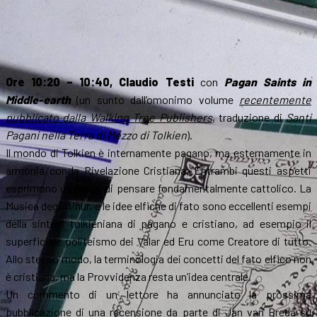
Ore 10:20 – 10:40, Claudio Testi
con
Pagan Saints in
Middle-earth
(un sunto dall’omonimo volume
recentemente
pubblicato dalla Walking Tree Publishers
, traduzione di
Santi
Pagani nella Terra di Mezzo di Tolkien
).
Il mondo di Tolkien è internamente pagano, ma esternamente in
armonia con la Rivelazione Cristiana. Entrambi questi aspetti
esprimono un modo di pensare fondamentalmente cattolico. La
Musica degli Ainur, e le idee elfiche di fato sono eccellenti esempi
della sintesi tolkieniana di pagano e cristiano, ad esempio il
superficiale politeismo dei Valar ed Eru come Creatore di tutto.
Allo stesso modo, la terminologia dei concetti del fato elfico non
è cristiana, ma la Provvidenza resta un’idea centrale.
Un commento di un lettore ha annunciato la prossima
pubblicazione di una recensione da parte di Jan van Breda su