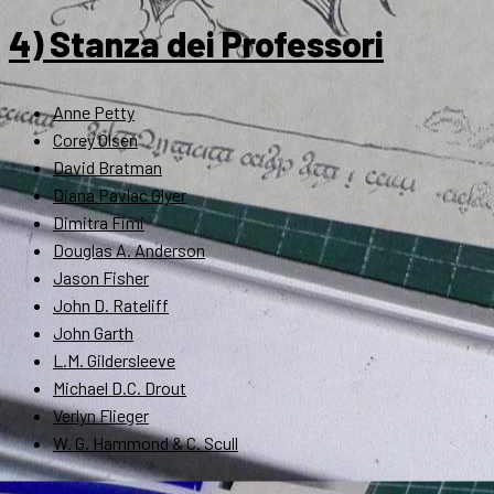
4) Stanza dei Professori
Anne Petty
Corey Olsen
David Bratman
Diana Pavlac Glyer
Dimitra Fimi
Douglas A. Anderson
Jason Fisher
John D. Rateliff
John Garth
L.M. Gildersleeve
Michael D.C. Drout
Verlyn Flieger
W. G. Hammond & C. Scull