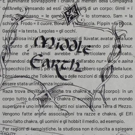
È illuminante sovrapporre i chakra ai membri della Compagnia
dell’Anello, pensando ad essi come parti di un corpo: Gimli = i
piedi, Grampasso = le gambe, Merry = lo stomaco, Sam = la
schiena, Frodo = il cuore, Boromir = le braccia, Pippin = la bocca,
Gandalf = la testa, Legolas = gli occhi.
La studiosa inizia facendo un’esegesi di Ilúvatar, avatar della luce
dal punto di vista della lingua hindi, passando poi agli Ainur,
termine che in hindi avrebbe un particolare significato,
formandosi da una parola che deriva dall’arabo
nur
= luce, e
aaina
= specchio (in hindi), per cui gli Ainur sarebbero specchi della luce.
Considerando che Tolkien aveva delle nozioni di sanscrito, ci può
essere stata un’influenza inconscia.
Raza trova similitudini anche tra chakra e
hroa
(corpo): in un
corpo tutto è collegato. I chakra ci connettono con un mondo
superiore e uno inferiore: infatti noi siamo in una Terra di Mezzo.
Vengono fatte anche associazioni tra razze e chakra, gli Elfi
sono l’alto chakra, gli uomini e gli hobbit il medio, ad esempio.
Per ragioni di tempistiche, la studiosa non è riuscita a spiegare