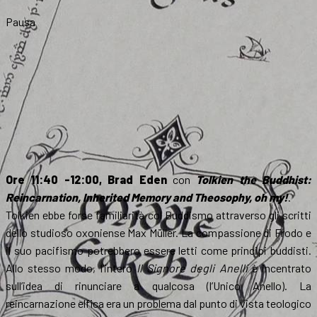
Pausa
Ore 11:40 -12:00, Brad Eden
‪con
Tolkien the Buddhist:
Reincarnation, Inherited Memory and Theosophy, oh my!
.
Tolkien ebbe forse familiarità col Buddismo attraverso gli scritti
dello studioso oxoniense Max Müller. La compassione di Frodo e
il suo pacifismo potrebbero essere letti come principi buddisti.
Allo stesso modo, l’intero
Il Signore degli Anelli
è incentrato
sull’idea di rinunciare a qualcosa (l’Unico Anello). La
reincarnazione elfica era un problema dal punto di vista teologico