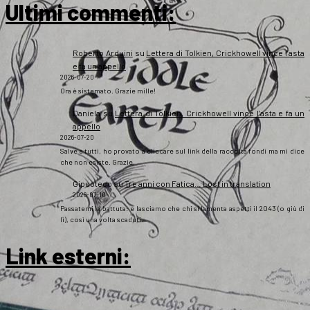
Ultimi commenti:
Roberto Arduini
su
Lettera di Tolkien, Crickhowell vince l’asta
e fa un appello
2026-07-20
Ora è sistemato. Grazie mille!
Daniela
su
Lettera di Tolkien, Crickhowell vince l’asta e fa un
appello
2026-07-20
Salve a tutti, ho provato a cliccare sul link della raccolta fondi ma mi dice
che non esiste. Grazie
Gipsoteco
su
Tre anni con Fatica… Lost in translation
2026-07-10
Passatemi la battuta: e lasciamo che chi si lamenta aspetti il 2043 (o giù di
lì), così una volta scaduti…
Link esterni
: