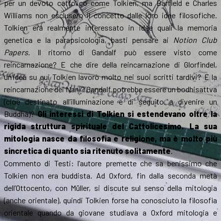
per un devoto cattolico come Tolkien, ma Barfield e Charles
Williams non esclusero il concetto dalle loro idee filosofiche.
Tolkien era realmente interessato in idee quali la memoria
genetica e la parapsicologia, basti pensare ai
Notion Club
Papers
. Il ritorno di Gandalf può essere visto come
reincarnazione? E che dire della reincarnazione di Glorfindel,
un’idea su cui Tolkien lavorò molto nei suoi scritti tardivi? E la
reincarnazione dei Nani? Gandalf potrebbe essere un bodhisattva
(cioè destinato all’illuminazione e di seguito a divenire un
Buddha)?
Gli interessi di Tolkien si estendevano oltre la
rigida struttura spirituale del Cattolicesimo. La sua
mitologia nasce da filosofia e religione, ma è molto più
sincretica di quanto sia ritenuto solitamente
.
Commento di Testi: l’autore premette che sa benissimo che
Tolkien non era buddista. Ad Oxford, fin dalla seconda metà
dell’Ottocento, con Müller, si discute sul senso della mitologia
(anche orientale), quindi Tolkien forse ha conosciuto la filosofia
orientale quando da giovane studiava a Oxford mitologia e