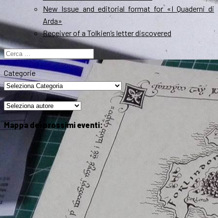
New Issue and editorial format for «I Quaderni di
Arda»
Receiver of a Tolkien’s letter discovered
Ricerca
per:
Categorie
Mappa dei prossimi eventi: