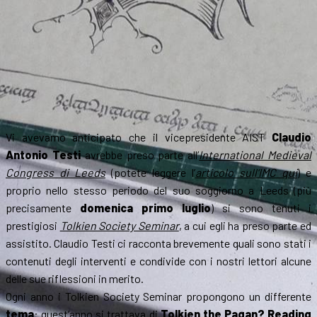
parte
1
Vi avevamo anticipato che il vicepresidente AIST
Claudio
Antonio Testi
avrebbe preso parte all’
International Medieval
Congress di Leeds
(potete leggere l’
articolo sull’IMC qui
) e
proprio nello stesso periodo del suo soggiorno a Leeds (più
precisamente
domenica primo luglio
) si sono tenuti i
prestigiosi
Tolkien Society Seminar
, a cui egli ha preso parte ed
assistito. Claudio Testi ci racconta brevemente quali sono stati i
contenuti degli interventi e condivide con i nostri lettori alcune
delle sue riflessioni in merito.
Ogni anno i Tolkien Society Seminar propongono un differente
tema
: quest’anno si trattava di
Tolkien the Pagan? Reading