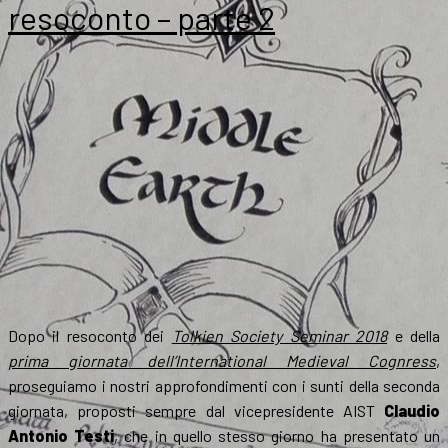
Leeds
resoconto – parte 2
2019
Dopo il resoconto dei
Tolkien Society Seminar 2018
e della
prima giornata dell’International Medieval Cognress
,
proseguiamo i nostri approfondimenti con i sunti della seconda
giornata, proposti sempre dal vicepresidente AIST
Claudio
Antonio Testi
, che in quello stesso giorno ha presentato un