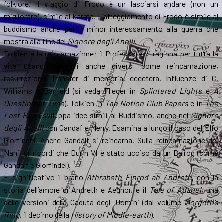
folklore. Il viaggio di Frodo è un lasciarsi andare (non un
migliorare), simile al karma. L’atteggiamento di Frodo è simile al
buddismo anche per il minor interessamento alla guerra che
mostra alla fine del
Signore degli Anelli
.
Tolkien e la reincarnazione: il Professore ci ragiona per tutta la
vita usando termini anche diversi come reincarnazione,
resurrezione, transfer di memoria, eccetera. Influenze di C.
Williams e Barfield (si veda Flieger in
Splintered Lights
e
A
Question of Time
). Tolkien in
The Notion Club Papers
e in
The
Lost Road
sviluppa idee simili al Buddismo, anche nel
Signore
degli Anelli
con Gandaf e Merry. Esamina a lungo il caso dell’Elfo
Glorfindel. Anche Gandalf si reincarna. Sulla reincarnazione dei
Nani, si ricordi che Durin VI è stato ucciso da un Balrog (come
Gandalf e Glorfindel).
È significativo il brano
Athrabeth Finrod ah Andreth
, con la
storia dell’amore di Andreth e Aegnor, e il
Tale of Adanel
, una
delle versioni della Caduta degli Uomini (dal volume
Morgoth’s
Ring
, il decimo della
History of Middle-earth
).