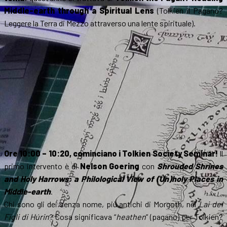
Middle-earth through a Spiritual Lens
(Tolkien il Pagano?
Leggere la Terra di Mezzo attraverso una lente spirituale).
Ore 10:00 – 10:20, cominciano i Tolkien Society Seminar!
Il
primo intervento è di
Nelson Goering
con
Shrouded Shrines
and Holy Harrows: a Philological View of (Un)holy Places in
Middle-earth
.
Chi sono gli dei senza nome, più antichi di Morgoth, nel
Lai dei
Figli di Húrin
? Cosa significava “
heathen
” (pagano) per Tolkien?