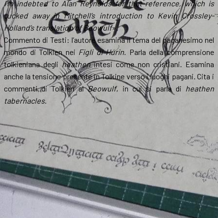
I’m indebted to Alan Reynolds for that reference, which is
tucked away in Mitchell’s introduction to Kevin Crossley-
Holland’s translation of Beowulf
».
Commento di Testi: l’autore esamina il tema del paganesimo nel
mondo di Tolkien nei
Figli di Húrin
. Parla della comprensione
tolkieniana degli
heathen
intesi come non cristiani. Esamina
anche la tensione presente in Tolkine verso i luoghi pagani. Cita i
commenti di Tolkien al
Beowulf
, in cui si parla di
heathen
tabernacles
.