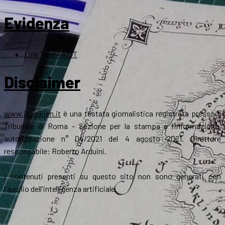
Evidenza
Link Tree – AIST
Disclaimer
www.jrrtolkien.it
è una testata giornalistica registrata presso il
Tribunale di Roma - Sezione per la stampa e l’informazione,
autorizzazione n° 04/2021 del 4 agosto 2021. Direttore
responsabile: Roberto Arduini.
I contenuti presenti su questo sito non sono generati con
l'ausilio dell'intelligenza artificiale.