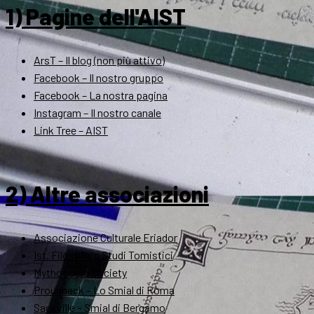
1) Pagine dell'AIST
ArsT – Il blog (non più attivo)
Facebook – Il nostro gruppo
Facebook – La nostra pagina
Instagram – Il nostro canale
Link Tree – AIST
2) Altre associazioni
Associazione Culturale Eriador
Ist. Filosofico Studi Tomistici
Mythopoeic Society
Proudneck – Lo Smial di Roma
Sackville – Smial di Bergamo