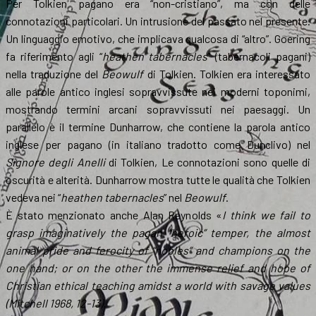
Per Tolkien pagano era “non-cristiano”, ma con delle
connotazioni particolari. Un intrusione del passato nel presente.
Un linguaggio emotivo, che implicava qualcosa di “altro”. Goering
fa riferimento agli “
heathen tabernacles
” (tabernacoli pagani)
nella traduzione del
Beowulf
di Tolkien. Tolkien era interessato
alle parole antico inglesi sopravvissute nei moderni toponimi,
mostrando termini arcani sopravvissuti nei paesaggi. Un
parallelo è il termine Dunharrow, che contiene la parola antico
inglese per pagano (in italiano tradotto come Dunclivo) nel
Signore degli Anelli
di Tolkien, Le connotazioni sono quelle di
oscurità e alterità. Dunharrow mostra tutte le qualità che Tolkien
vedeva nei “
heathen tabernacles
” nel
Beowulf
.
È stato menzionato anche Alan Reynolds «
I think we fail to
grasp imaginatively the pagan “heroic” temper, the almost
animal pride and ferocity of “nobles” and champions on the
one hand; or on the other the immense relief and hope of
Christian ethical teaching amidst a world with savage values
(Mitchell 1968, 12-13).