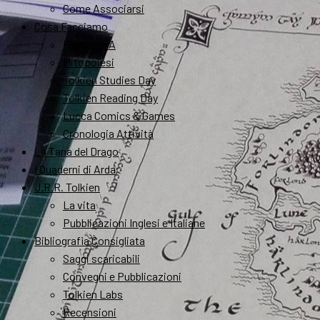
Come Associarsi
Cosa Facciamo
FantastikA
Mitopoiesi
Tolkien Studies Day
Tolkien Reading Day
Lucca Comics & Games
Cronologia Attività
La Tana del Drago
I Quaderni di Arda
J.R.R. Tolkien
La vita
Pubblicazioni Inglesi e Italiane
Bibliografia Consigliata
Saggi scaricabili
Convegni e Pubblicazioni
Tolkien Labs
Recensioni