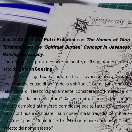
Ore 11:00 – 11:20, Putri Prihatini
con
The Names of Túrin
Turambar and the ‘Spiritual Burden’ Concept in Javanese
Naming Philosophy
.
L’autrice non ha potuto essere presente, ed il suo studio è stato
letto da
Nelson Goering
.
I nomi molto significativi nella cultura giavanese, ma possono
essere anche causa di un “fardello spirituale”. Come funziona ciò
nella Terra di Mezzo, specialmente considerando l’interesse di
Tolkien per la nomenclatura? Ad esempio, i nomi elfici sono
scelti e cambiati attraverso complesse scelte fatte dai genitori.
Túrin continua a cambiare il suo nome, ma la tragedia continua a
seguirne i passi. Qual’è l’effetto del (ri)nominare qualcuno? Qual’è
l’effetto del nome stesso?