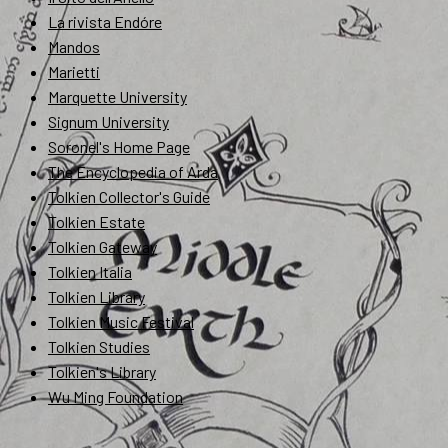
La rivista Endóre
Mandos
Marietti
Marquette University
Signum University
Soronel's Home Page
The Encyclopedia of Arda
Tolkien Collector's Guide
Tolkien Estate
Tolkien Gateway
Tolkien Italia
Tolkien Library
Tolkien Music Festival
Tolkien Studies
Tolkien's Library
Wu Ming Foundation