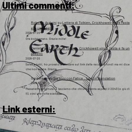
Ultimi commenti:
Roberto Arduini
su
Lettera di Tolkien, Crickhowell vince l’asta
e fa un appello
2026-07-20
Ora è sistemato. Grazie mille!
Daniela
su
Lettera di Tolkien, Crickhowell vince l’asta e fa un
appello
2026-07-20
Salve a tutti, ho provato a cliccare sul link della raccolta fondi ma mi dice
che non esiste. Grazie
Gipsoteco
su
Tre anni con Fatica… Lost in translation
2026-07-10
Passatemi la battuta: e lasciamo che chi si lamenta aspetti il 2043 (o giù di
lì), così una volta scaduti…
Link esterni
: