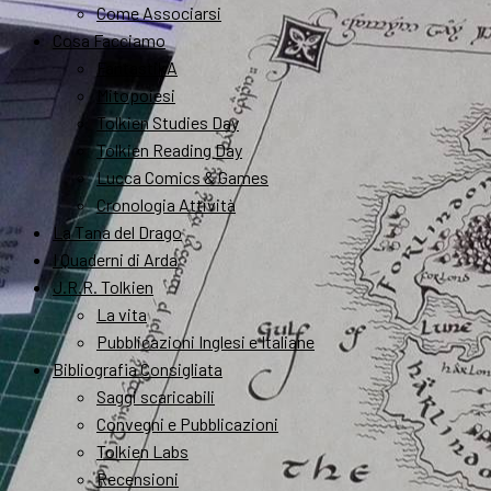
Come Associarsi
Cosa Facciamo
FantastikA
Mitopoiesi
Tolkien Studies Day
Tolkien Reading Day
Lucca Comics & Games
Cronologia Attività
La Tana del Drago
I Quaderni di Arda
J.R.R. Tolkien
La vita
Pubblicazioni Inglesi e Italiane
Bibliografia Consigliata
Saggi scaricabili
Convegni e Pubblicazioni
Tolkien Labs
Recensioni