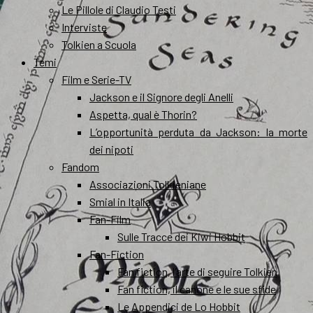
Le Pillole di Claudio Testi
Interviste
Tolkien a Scuola
Temi
Film e Serie-TV
Jackson e il Signore degli Anelli
Aspetta, qual è Thorin?
L’opportunità perduta da Jackson: la morte
dei nipoti
Fandom
Associazioni Tolkieniane
Smial in Italia
Fan-Film
Sulle Tracce dei Kiwi Hobbit
Fan-Fiction
Fan fiction, l’arte di seguire Tolkien
Fan fiction, il canone e le sue sfide
Le Appendici de Lo Hobbit