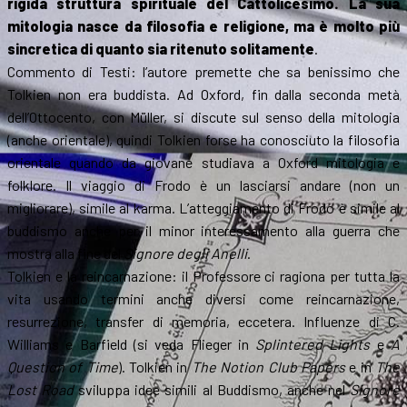
rigida struttura spirituale del Cattolicesimo. La sua
mitologia nasce da filosofia e religione, ma è molto più
sincretica di quanto sia ritenuto solitamente
.
Commento di Testi: l’autore premette che sa benissimo che
Tolkien non era buddista. Ad Oxford, fin dalla seconda metà
dell’Ottocento, con Müller, si discute sul senso della mitologia
(anche orientale), quindi Tolkien forse ha conosciuto la filosofia
orientale quando da giovane studiava a Oxford mitologia e
folklore. Il viaggio di Frodo è un lasciarsi andare (non un
migliorare), simile al karma. L’atteggiamento di Frodo è simile al
buddismo anche per il minor interessamento alla guerra che
mostra alla fine del
Signore degli Anelli
.
Tolkien e la reincarnazione: il Professore ci ragiona per tutta la
vita usando termini anche diversi come reincarnazione,
resurrezione, transfer di memoria, eccetera. Influenze di C.
Williams e Barfield (si veda Flieger in
Splintered Lights
e
A
Question of Time
). Tolkien in
The Notion Club Papers
e in
The
Lost Road
sviluppa idee simili al Buddismo, anche nel
Signore