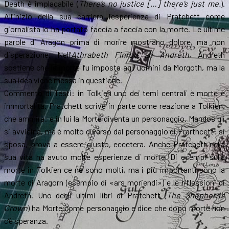
Death è implacabile (
There’s no justice […] there’s just me.
).
All’inizio della sua carriera l’esperienza di Pratchett come
giornalista lo ha portato faccia a faccia con la morte. Le ultime
parole di Aragon prima di morire mostrano dolore, ma non
disperazione. Nell’
Athrabeth Finrod ah Andreth
, Andreth
sostiene che la morte fu imposta agli uomini da Morgoth, ma la
sua idea viene messa in questione.
Commento di Testi: in Tolkien uno dei temi centrali è morte e
immortalità. Pratchett scrive in parte come reazione a Tolkien,
che ammira: e in lui la Morte diventa un personaggio. Mandos gli
si avvicina, ma è molto diverso dal personaggio di Prarthcett: si
sposa, prova a essere giusto, eccetera. Anche Pratchett nella
sua vita ha avuto molte esperienze di morte. Di esempi sulla
morte in Tolkien ce ne sono molti, ma i più importanti sono la
morte di Aragorn (esempio di «ars moriendi») e le riflessioni di
Andreth. Uno degli ultimi libri di Pratchett (
The Shepherd’s
Crown
) ha Morte come personaggio e dice che dopo morte non
c’è speranza.