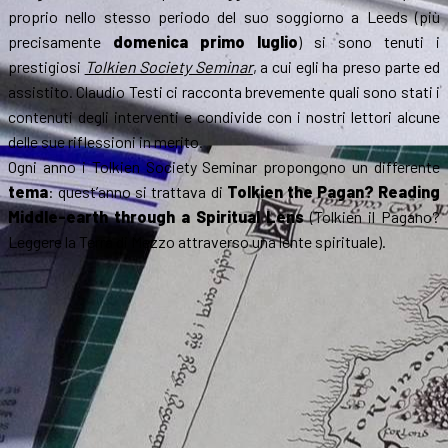
proprio nello stesso periodo del suo soggiorno a Leeds (più
precisamente
domenica primo luglio
) si sono tenuti i
prestigiosi
Tolkien Society Seminar
, a cui egli ha preso parte ed
assistito. Claudio Testi ci racconta brevemente quali sono stati i
contenuti degli interventi e condivide con i nostri lettori alcune
delle sue riflessioni in merito.
Ogni anno i Tolkien Society Seminar propongono un differente
tema
: quest’anno si trattava di
Tolkien the Pagan? Reading
Middle-earth through a Spiritual Lens
(Tolkien il Pagano?
Leggere la Terra di Mezzo attraverso una lente spirituale).