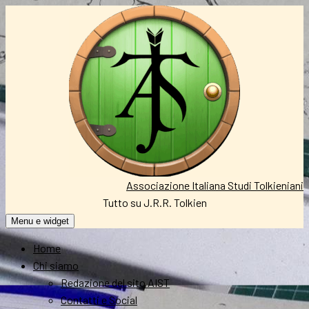
Vai
al
contenuto
Associazione Italiana Studi Tolkieniani
Tutto su J.R.R. Tolkien
Menu e widget
Home
Chi siamo
Redazione del sito AIST
Contatti e Social