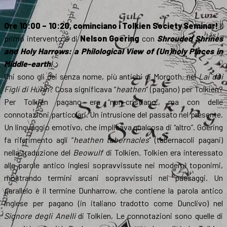
Ore 10:00 – 10:20, cominciano i Tolkien Society Seminar!
Il
primo intervento è di
Nelson Goering
con
Shrouded Shrines
and Holy Harrows: a Philological View of (Un)holy Places in
Middle-earth
.
Chi sono gli dei senza nome, più antichi di Morgoth, nel
Lai dei
Figli di Húrin
? Cosa significava “
heathen
” (pagano) per Tolkien?
Per Tolkien pagano era “non-cristiano”, ma con delle
connotazioni particolari. Un intrusione del passato nel presente.
Un linguaggio emotivo, che implicava qualcosa di “altro”. Goering
fa riferimento agli “
heathen tabernacles
” (tabernacoli pagani)
nella traduzione del
Beowulf
di Tolkien. Tolkien era interessato
alle parole antico inglesi sopravvissute nei moderni toponimi,
mostrando termini arcani sopravvissuti nei paesaggi. Un
parallelo è il termine Dunharrow, che contiene la parola antico
inglese per pagano (in italiano tradotto come Dunclivo) nel
Signore degli Anelli
di Tolkien, Le connotazioni sono quelle di