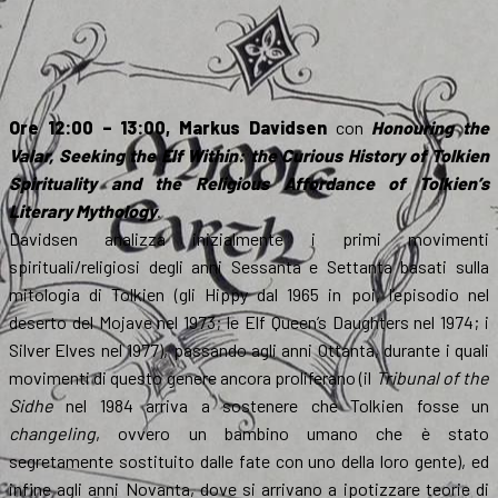
Ore 12:00 – 13:00, Markus Davidsen
con
Honouring the
Valar, Seeking the Elf Within: the Curious History of Tolkien
Spirituality and the Religious Affordance of Tolkien’s
Literary Mythology
.
Davidsen analizza inizialmente i primi movimenti
spirituali/religiosi degli anni Sessanta e Settanta basati sulla
mitologia di Tolkien (gli Hippy dal 1965 in poi, l’episodio nel
deserto del Mojave nel 1973; le Elf Queen’s Daughters nel 1974; i
Silver Elves nel 1977), passando agli anni Ottanta, durante i quali
movimenti di questo genere ancora proliferano (il
Tribunal of the
Sidhe
nel 1984 arriva a sostenere che Tolkien fosse un
changeling
, ovvero un bambino umano che è stato
segretamente sostituito dalle fate con uno della loro gente), ed
infine agli anni Novanta, dove si arrivano a ipotizzare teorie di