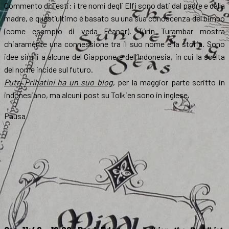
Commento di Testi: i tre nomi degli Elfi sono dati dal padre e dalla
madre, e quest’ultimo è basato su una sua conoscenza del bimbo
(come esempio di veda Fëanor). Túrin Turambar mostra
chiaramente una connessione tra il suo nome e la storia. Sono
idee simili a alcune del Giappone e dell’Indonesia, in cui la scelta
del nome incide sul futuro.
Putri Prihatini ha un suo blog
, per la maggior parte scritto in
indonesiano, ma alcuni post su Tolkien sono in inglese.
Pausa