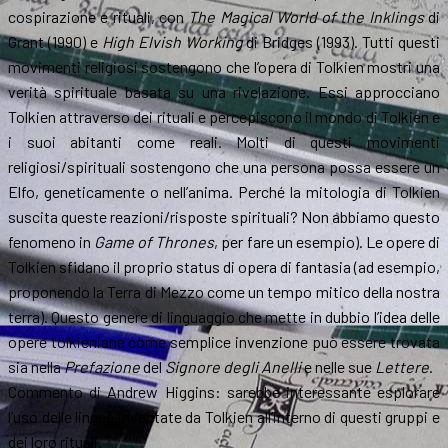
cospirazione e rituali, con
The Magical World of the Inklings
di
Grant (1990) e
High Elvish Working
di Bridges (1993). Tutti questi
movimenti religiosi sostengono che l’opera di Tolkien mostri una
verità spirituale basata su una rivelazione. Essi approcciano
Tolkien attraverso dei rituali e percepiscono il mondo di Tolkien e
i suoi abitanti come reali. Molti di questi movimenti
religiosi/spirituali sostengono che una persona possa essere un
Elfo, geneticamente o nell’anima. Perché la mitologia di Tolkien
suscita queste reazioni/risposte spirituali? Non abbiamo questo
fenomeno in
Game of Thrones
, per fare un esempio). Le opere di
Tolkien sfidano il proprio status di opera di fantasia (ad esempio,
proponendo la Terra di Mezzo come un tempo mitico della nostra
terra). Questo genere di linguaggio che mette in dubbio l’idea delle
opere tolkieniane come semplice invenzione può essere trovata
sia nella
Prefazione
del
Signore degli Anelli
e nelle sue
Lettere
.
Commento di Andrew Higgins: sarebbe interessante esplorare
l’uso delle lingue inventate da Tolkien all’interno di questi gruppi e
dei loro rituali.