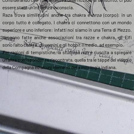
essere stata un’influenza inconscia.
Raza trova similitudini anche tra chakra e
hroa
(corpo): in un
corpo tutto è collegato. I chakra ci connettono con un mondo
superiore e uno inferiore: infatti noi siamo in una Terra di Mezzo.
Vengono fatte anche associazioni tra razze e chakra, gli Elfi
sono l’alto chakra, gli uomini e gli hobbit il medio, ad esempio.
Per ragioni di tempistiche, la studiosa non è riuscita a spiegare
un’altra corrispondenza riscontrata, quella tra le tappe del viaggio
della Compagna ed alcuni elementi della mitologia indiana.