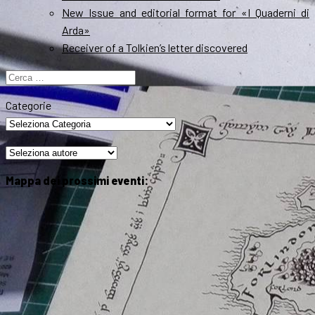
New Issue and editorial format for «I Quaderni di
Arda»
Receiver of a Tolkien’s letter discovered
Ricerca
per:
Categorie
Mappa dei prossimi eventi: