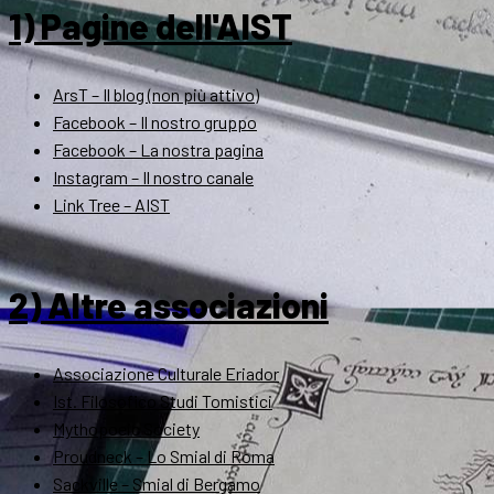
1) Pagine dell'AIST
ArsT – Il blog (non più attivo)
Facebook – Il nostro gruppo
Facebook – La nostra pagina
Instagram – Il nostro canale
Link Tree – AIST
2) Altre associazioni
Associazione Culturale Eriador
Ist. Filosofico Studi Tomistici
Mythopoeic Society
Proudneck – Lo Smial di Roma
Sackville – Smial di Bergamo