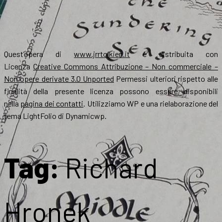
Quest’opera di
www.jrrtolkien.it
è distribuita con
Licenza
Creative Commons Attribuzione – Non commerciale –
Non opere derivate 3.0 Unported
Permessi ulteriori rispetto alle
finalità della presente licenza possono essere disponibili
nella
pagina dei contatti
. Utilizziamo WP e una rielaborazione del
tema LightFolio di Dynamicwp.
Tag:
Richard
Hronek