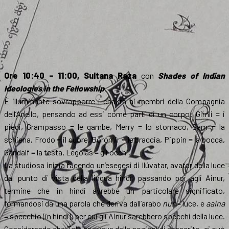
Ore 10:40 – 11:00, Sultana Raza
con
Shades of Indian
Ideologies in the Fellowship
.
È illuminante sovrapporre i chakra ai membri della Compagnia
dell’Anello, pensando ad essi come parti di un corpo: Gimli = i
piedi, Grampasso = le gambe, Merry = lo stomaco, Sam = la
schiena, Frodo = il cuore, Boromir = le braccia, Pippin = la bocca,
Gandalf = la testa, Legolas = gli occhi.
La studiosa inizia facendo un’esegesi di Ilúvatar, avatar della luce
dal punto di vista della lingua hindi, passando poi agli Ainur,
termine che in hindi avrebbe un particolare significato,
formandosi da una parola che deriva dall’arabo
nur
= luce, e
aaina
= specchio (in hindi), per cui gli Ainur sarebbero specchi della luce.
Considerando che Tolkien aveva delle nozioni di sanscrito, ci può