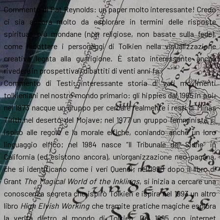
Commento di Pat Reynolds: un paper molto interessante! Credo
ci sia ancora molto da esplorare in termini delle risposte
spirituali più mondane (non religiose, non basate sulla fede),
come l’adottare i personaggi di Tolkien nella visualizzazione
creativa legata alla guarigione. È stato interessante anche
rivedere in prospettiva i dibattiti di venti anni fa.
Commento di Testi: interessante storia di vari movimenti
tolkieniani nel nostro mondo primario: gli hippies dal 1965 in poi;
nel 1973 nacque un gruppo per cercare realmente i resti di Minas
Tirith nel deserto del Mojave; nel 1977 un gruppo femminista si
ispirò alle regole e la morale elfiche, coniando anche un loro
linguaggio elfico; nel 1984 nasce “Il Tribunale dei Sidhe” in
California (ed esistono ancora), un’organizzazione neo-pagana,
che si identificano come i veri Quendi; nel 1990 dopo il libro di
Grant
The Magical World of the Inklings
, si inizia a cercare una
conoscenza segreta che ispirò Tolkien e ispira nel 1993 un altro
libro
High Elvish Working
che tramite pratiche magiche esplora
la verità dietro al mondo di Tolkien. Dal 1995 con internet