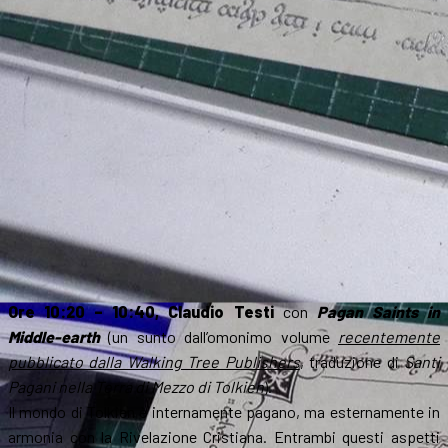
Ore 10:20 – 10:40, Claudio Testi
con
Pagan Saints in
Middle-earth
(un sunto dall’omonimo volume
recentemente
pubblicato dalla Walking Tree Publishers
, traduzione di
Santi
Pagani nella Terra di Mezzo di Tolkien
).
Il mondo di Tolkien è internamente pagano, ma esternamente in
armonia con la Rivelazione Cristiana. Entrambi questi aspetti