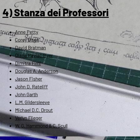
4) Stanza dei Professori
Anne Petty
Corey Olsen
David Bratman
Diana Pavlac Glyer
Dimitra Fimi
Douglas A. Anderson
Jason Fisher
John D. Rateliff
John Garth
L.M. Gildersleeve
Michael D.C. Drout
Verlyn Flieger
W. G. Hammond & C. Scull