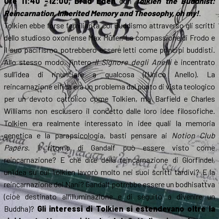
Ore 11:40 -12:00, Brad Eden
‪con
Tolkien the Buddhist:
Reincarnation, Inherited Memory and Theosophy, oh my!
.
Tolkien ebbe forse familiarità col Buddismo attraverso gli scritti
dello studioso oxoniense Max Müller. La compassione di Frodo e
il suo pacifismo potrebbero essere letti come principi buddisti.
Allo stesso modo, l’intero
Il Signore degli Anelli
è incentrato
sull’idea di rinunciare a qualcosa (l’Unico Anello). La
reincarnazione elfica era un problema dal punto di vista teologico
per un devoto cattolico come Tolkien, ma Barfield e Charles
Williams non esclusero il concetto dalle loro idee filosofiche.
Tolkien era realmente interessato in idee quali la memoria
genetica e la parapsicologia, basti pensare ai
Notion Club
Papers
. Il ritorno di Gandalf può essere visto come
reincarnazione? E che dire della reincarnazione di Glorfindel,
un’idea su cui Tolkien lavorò molto nei suoi scritti tardivi? E la
reincarnazione dei Nani? Gandalf potrebbe essere un bodhisattva
(cioè destinato all’illuminazione e di seguito a divenire un
Buddha)?
Gli interessi di Tolkien si estendevano oltre la