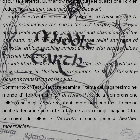
oscurità e alterità. Dunharrow mostra tutte le qualità che Tolkien
vedeva nei “
heathen tabernacles
” nel
Beowulf
.
È stato menzionato anche Alan Reynolds «
I think we fail to
grasp imaginatively the pagan “heroic” temper, the almost
animal pride and ferocity of “nobles” and champions on the
one hand; or on the other the immense relief and hope of
Christian ethical teaching amidst a world with savage values
(Mitchell 1968, 12-13).
I’m indebted to Alan Reynolds for that reference, which is
tucked away in Mitchell’s introduction to Kevin Crossley-
Holland’s translation of Beowulf
».
Commento di Testi: l’autore esamina il tema del paganesimo nel
mondo di Tolkien nei
Figli di Húrin
. Parla della comprensione
tolkieniana degli
heathen
intesi come non cristiani. Esamina
anche la tensione presente in Tolkine verso i luoghi pagani. Cita i
commenti di Tolkien al
Beowulf
, in cui si parla di
heathen
tabernacles
.