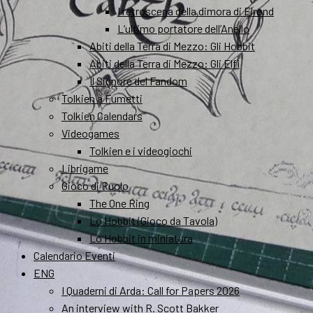
I retroscena della dimora di Elrond
L’ultimo portatore dell’Anello
Abiti della Terra di Mezzo: Gli Hobbit
Abiti della Terra di Mezzo: Gli Elfi
Il Signore del Fandom
Tolkien a Fumetti
Tolkien Calendars
Videogames
Tolkien e i videogiochi
Librigame
Gioco di Ruolo
The One Ring
Lo Hobbit (Gioco da Tavola)
Lo Hobbit in miniatura
Calendario Eventi
ENG
I Quaderni di Arda: Call for Papers 2026
An interview with R. Scott Bakker