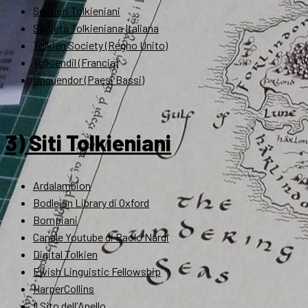
Sentieri Tolkieniani
Società Tolkieniana Italiana
Tolkien Society (Regno Unito)
Tolkiendil (Francia)
Unquendor (Paesi Bassi)
3) Siti Tolkieniani
Ardalambion
Bodleian Library di Oxford
Bompiani
Canale Youtube di Paolo Nardi
Digital Tolkien
Elvish Linguistic Fellowship
HarperCollins
Il Sito dell'Anello