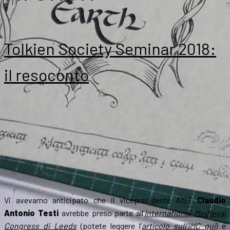
Tolkien Society Seminar 2018:
il resoconto
Vi avevamo anticipato che il vicepresidente AIST
Claudio
Antonio Testi
avrebbe preso parte all’
International Medieval
Congress di Leeds
(potete leggere l’
articolo sull’IMC qui
) e