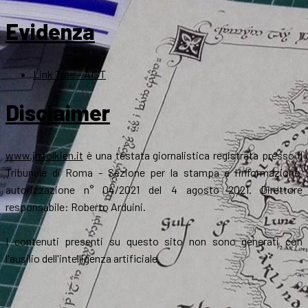
Evidenza
Link Tree – AIST
Disclaimer
www.jrrtolkien.it
è una testata giornalistica registrata presso il
Tribunale di Roma - Sezione per la stampa e l’informazione,
autorizzazione n° 04/2021 del 4 agosto 2021. Direttore
responsabile: Roberto Arduini.
I contenuti presenti su questo sito non sono generati con
l'ausilio dell'intelligenza artificiale.