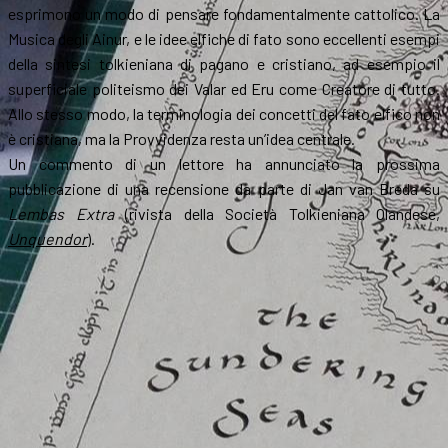
esprimono un modo di pensare fondamentalmente cattolico. La
Musica degli Ainur, e le idee elfiche di fato sono eccellenti esempi
della sintesi tolkieniana di pagano e cristiano, ad esempio il
superficiale politeismo dei Valar ed Eru come Creatore di tutto.
Allo stesso modo, la terminologia dei concetti del fato elfico non
è cristiana, ma la Provvidenza resta un’idea centrale.
Un commento di un lettore ha annunciato la prossima
pubblicazione di una recensione da parte di Jan van Breda su
Lembas Extra
(rivista della Società Tolkieniana Olandese,
Unquendor
).