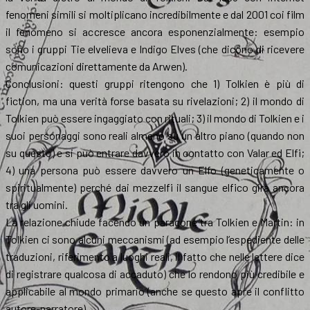
fenomeni simili si moltiplicano incredibilmente e dal 2001 coi film
il fenomeno si accresce ancora esponenzialmente: esempio
sono i gruppi Tie elvelieva e Indigo Elves (che dicono di ricevere
comunicazioni direttamente da Arwen).
Conclusioni: questi gruppi ritengono che 1) Tolkien è più di
fiction, ma una verità forse basata su rivelazioni; 2) il mondo di
Tolkien può essere ingaggiato con rituali; 3) il mondo di Tolkien e i
suoi personaggi sono reali almeno su un altro piano (quando non
su questo) e si può entrare davvero in contatto con Valar ed Elfi;
4) una persona può essere davvero un Elfo (geneticamente o
spiritualmente) perché dai mezzelfi il sangue elfico gira ancora
tra gli uomini.
La relazione chiude facendo un paragone tra Tolkien e Martin: in
Tolkien ci sono alcuni meccanismi (ad esempio l’espediente delle
traduzioni, riferimento a luoghi reali, il fatto che nelle lettere dice
di registrare qualcosa di accaduto) che lo rendono più credibile e
applicabile al mondo primario (anche se questo apre il conflitto
autore-narratore).