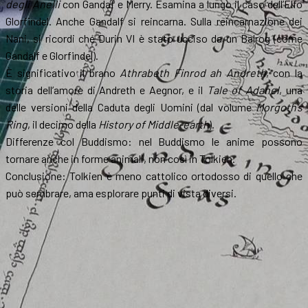
degli Anelli
con Gandaf e Merry. Esamina a lungo il caso dell’Elfo
Glorfindel. Anche Gandalf si reincarna. Sulla reincarnazione dei
Nani, si ricordi che Durin VI è stato ucciso da un Balrog (come
Gandalf e Glorfindel).
È significativo il brano
Athrabeth Finrod ah Andreth
, con la
storia dell’amore di Andreth e Aegnor, e il
Tale of Adanel
, una
delle versioni della Caduta degli Uomini (dal volume
Morgoth’s
Ring
, il decimo della
History of Middle-earth
).
Differenze col Buddismo: nel Buddismo le anime possono
tornare anche in forme animali, non così in Tolkien.
Conclusione: Tolkien è meno cattolico ortodosso di quello che
può sembrare, ama esplorare punti di vista diversi.