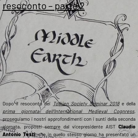
Leeds
resoconto – parte 2
2019
Dopo il resoconto dei
Tolkien Society Seminar 2018
e della
prima giornata dell’International Medieval Cognress
,
proseguiamo i nostri approfondimenti con i sunti della seconda
giornata, proposti sempre dal vicepresidente AIST
Claudio
Antonio Testi
, che in quello stesso giorno ha presentato un