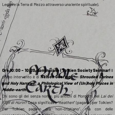
Leggere la Terra di Mezzo attraverso una lente spirituale).
Ore 10:00 – 10:20, cominciano i Tolkien Society Seminar!
Il
primo intervento è di
Nelson Goering
con
Shrouded Shrines
and Holy Harrows: a Philological View of (Un)holy Places in
Middle-earth
.
Chi sono gli dei senza nome, più antichi di Morgoth, nel
Lai dei
Figli di Húrin
? Cosa significava “
heathen
” (pagano) per Tolkien?
Per Tolkien pagano era “non-cristiano”, ma con delle