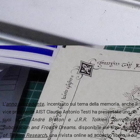
L’
anno precedente
, incentrato sul tema della memoria, anche il
vice presidente AIST Claudio Antonio Testi ha presentato uno dei
suoi studi,
André Breton e J.R.R. Tolkien: Surrealism,
Subcreation and Frodo’s Dreams
, disponibile sul sito
Journal
of Tolkien Research
, una rivista online ad accesso libero, il cui