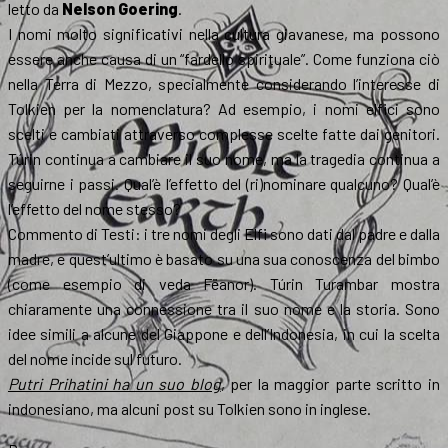
letto da
Nelson Goering
.
I nomi molto significativi nella cultura giavanese, ma possono
essere anche causa di un “fardello spirituale”. Come funziona ciò
nella Terra di Mezzo, specialmente considerando l’interesse di
Tolkien per la nomenclatura? Ad esempio, i nomi elfici sono
scelti e cambiati attraverso complesse scelte fatte dai genitori.
Túrin continua a cambiare il suo nome, ma la tragedia continua a
seguirne i passi. Qual’è l’effetto del (ri)nominare qualcuno? Qual’è
l’effetto del nome stesso?
Commento di Testi: i tre nomi degli Elfi sono dati dal padre e dalla
madre, e quest’ultimo è basato su una sua conoscenza del bimbo
(come esempio di veda Fëanor). Túrin Turambar mostra
chiaramente una connessione tra il suo nome e la storia. Sono
idee simili a alcune del Giappone e dell’Indonesia, in cui la scelta
del nome incide sul futuro.
Putri Prihatini ha un suo blog
, per la maggior parte scritto in
indonesiano, ma alcuni post su Tolkien sono in inglese.