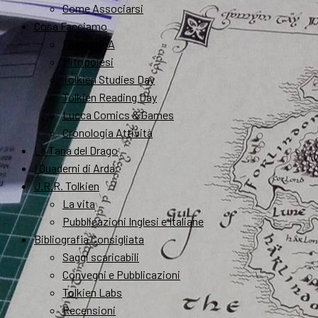
Come Associarsi
Cosa Facciamo
FantastikA
Mitopoiesi
Tolkien Studies Day
Tolkien Reading Day
Lucca Comics & Games
Cronologia Attività
La Tana del Drago
I Quaderni di Arda
J.R.R. Tolkien
La vita
Pubblicazioni Inglesi e Italiane
Bibliografia Consigliata
Saggi scaricabili
Convegni e Pubblicazioni
Tolkien Labs
Recensioni