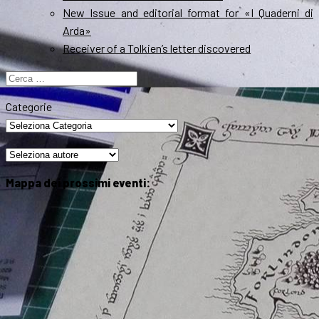
New Issue and editorial format for «I Quaderni di
Arda»
Receiver of a Tolkien’s letter discovered
Ricerca
per:
Categorie
Mappa dei prossimi eventi: