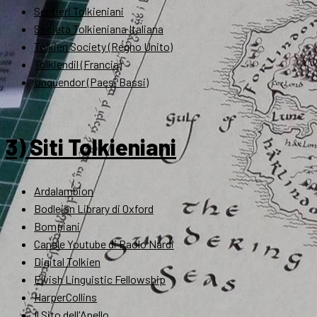
Sentieri Tolkieniani
Società Tolkieniana Italiana
Tolkien Society (Regno Unito)
Tolkiendil (Francia)
Unquendor (Paesi Bassi)
3) Siti Tolkieniani
Ardalambion
Bodleian Library di Oxford
Bompiani
Canale Youtube di Paolo Nardi
Digital Tolkien
Elvish Linguistic Fellowship
HarperCollins
Il Sito dell'Anello