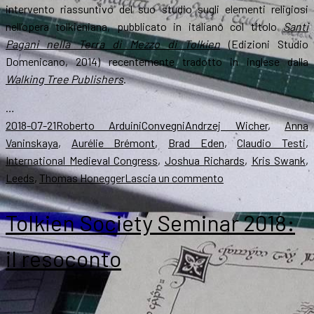
intervento riassuntivo del suo studio sugli elementi religiosi
nell’opera tolkieniana, pubblicato in italiano col titolo
Santi
Pagani nella Terra di Mezzo di Tolkien
(Edizioni Studio
Domenicano, 2014) recentemente tradotto in inglese dalla
Walking Tree Publishers
.
…
Scritto
Autore
Categorie
Tag
2018-07-21
Roberto Arduini
Convegni
Andrzej Wicher
,
Anna
il
Vaninskaya
,
Aurélie Brémont
,
Brad Eden
,
Claudio Testi
,
International Medieval Congress
,
Joshua Richards
,
Kris Swank
,
su
Leeds
,
Thomas Honegger
Lascia un commento
Tolkien
all’IMC
Tolkien Society Seminar 2018:
2018,
il
il resoconto
resoconto
–
parte