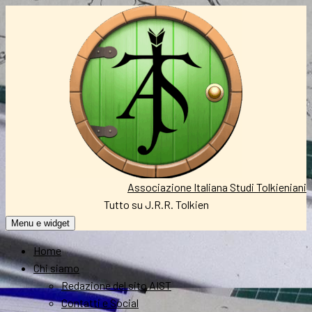
Vai
al
contenuto
Associazione Italiana Studi Tolkieniani
Tutto su J.R.R. Tolkien
Menu e widget
Home
Chi siamo
Redazione del sito AIST
Contatti e Social