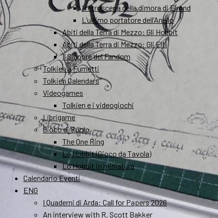
I retroscena della dimora di Elrond
L’ultimo portatore dell’Anello
Abiti della Terra di Mezzo: Gli Hobbit
Abiti della Terra di Mezzo: Gli Elfi
Il Signore del Fandom
Tolkien a Fumetti
Tolkien Calendars
Videogames
Tolkien e i videogiochi
Librigame
Gioco di Ruolo
The One Ring
Lo Hobbit (Gioco da Tavola)
Lo Hobbit in miniatura
Calendario Eventi
ENG
I Quaderni di Arda: Call for Papers 2026
An interview with R. Scott Bakker