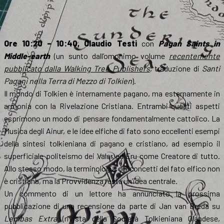
Ore 10:20 – 10:40, Claudio Testi
con
Pagan Saints in
Middle-earth
(un sunto dall’omonimo volume
recentemente
pubblicato dalla Walking Tree Publishers
, traduzione di
Santi
Pagani nella Terra di Mezzo di Tolkien
).
Il mondo di Tolkien è internamente pagano, ma esternamente in
armonia con la Rivelazione Cristiana. Entrambi questi aspetti
esprimono un modo di pensare fondamentalmente cattolico. La
Musica degli Ainur, e le idee elfiche di fato sono eccellenti esempi
della sintesi tolkieniana di pagano e cristiano, ad esempio il
superficiale politeismo dei Valar ed Eru come Creatore di tutto.
Allo stesso modo, la terminologia dei concetti del fato elfico non
è cristiana, ma la Provvidenza resta un’idea centrale.
Un commento di un lettore ha annunciato la prossima
pubblicazione di una recensione da parte di Jan van Breda su
Lembas Extra
(rivista della Società Tolkieniana Olandese,