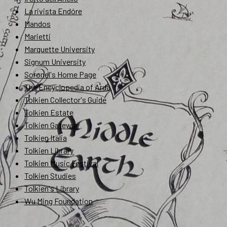
La rivista Endóre
Mandos
Marietti
Marquette University
Signum University
Soronel's Home Page
The Encyclopedia of Arda
Tolkien Collector's Guide
Tolkien Estate
Tolkien Gateway
Tolkien Italia
Tolkien Library
Tolkien Music Festival
Tolkien Studies
Tolkien's Library
Wu Ming Foundation