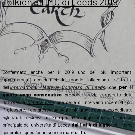
Tolkien all’IMC di Leeds 2019
Confermato anche per il 2019 uno dei più importanti
appuntamenti accademici del mondo tolkieniano: si tratta
dell’
International Medieval Congress di Leeds
, che
per il
quinto anno consecutivo
propone, grazie all’operato della
dottoressa
Dimitra Fimi
, una serie di interventi incentrati sul
Professore. Il congresso, ad oggi il più grande convegno dedicato
agli studi medievali in Europa, avrà luogo presso il campus
principale dell’università di Leeds
dal 1 al 4 di luglio
ed il tema
generale di quest’anno sono le materialità.