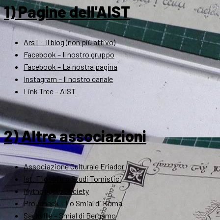
1) Pagine dell'AIST
ArsT – Il blog (non più attivo)
Facebook – Il nostro gruppo
Facebook – La nostra pagina
Instagram – Il nostro canale
Link Tree – AIST
2) Altre associazioni
Associazione Culturale Eriador
Ist. Filosofico Studi Tomistici
Mythopoeic Society
Proudneck – Lo Smial di Roma
Sackville – Smial di Bergamo