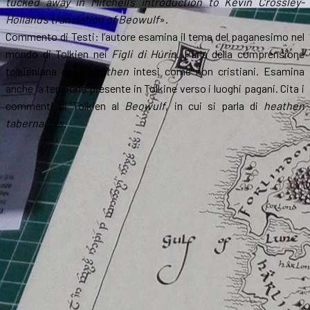
tucked away in Mitchell’s introduction to Kevin Crossley-
Holland’s translation of Beowulf
».
Commento di Testi: l’autore esamina il tema del paganesimo nel
mondo di Tolkien nei
Figli di Húrin
. Parla della comprensione
tolkieniana degli
heathen
intesi come non cristiani. Esamina
anche la tensione presente in Tolkine verso i luoghi pagani. Cita i
commenti di Tolkien al
Beowulf
, in cui si parla di
heathen
tabernacles
.