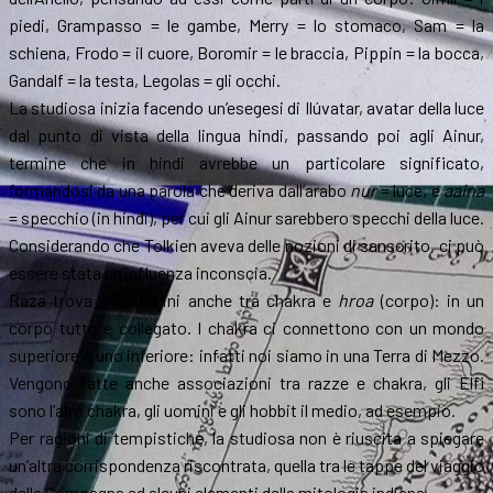
piedi, Grampasso = le gambe, Merry = lo stomaco, Sam = la
schiena, Frodo = il cuore, Boromir = le braccia, Pippin = la bocca,
Gandalf = la testa, Legolas = gli occhi.
La studiosa inizia facendo un’esegesi di Ilúvatar, avatar della luce
dal punto di vista della lingua hindi, passando poi agli Ainur,
termine che in hindi avrebbe un particolare significato,
formandosi da una parola che deriva dall’arabo
nur
= luce, e
aaina
= specchio (in hindi), per cui gli Ainur sarebbero specchi della luce.
Considerando che Tolkien aveva delle nozioni di sanscrito, ci può
essere stata un’influenza inconscia.
Raza trova similitudini anche tra chakra e
hroa
(corpo): in un
corpo tutto è collegato. I chakra ci connettono con un mondo
superiore e uno inferiore: infatti noi siamo in una Terra di Mezzo.
Vengono fatte anche associazioni tra razze e chakra, gli Elfi
sono l’alto chakra, gli uomini e gli hobbit il medio, ad esempio.
Per ragioni di tempistiche, la studiosa non è riuscita a spiegare
un’altra corrispondenza riscontrata, quella tra le tappe del viaggio
della Compagna ed alcuni elementi della mitologia indiana.