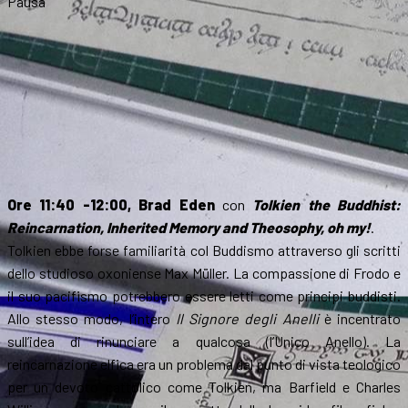
Pausa
Ore 11:40 -12:00, Brad Eden
‪con
Tolkien the Buddhist:
Reincarnation, Inherited Memory and Theosophy, oh my!
.
Tolkien ebbe forse familiarità col Buddismo attraverso gli scritti
dello studioso oxoniense Max Müller. La compassione di Frodo e
il suo pacifismo potrebbero essere letti come principi buddisti.
Allo stesso modo, l’intero
Il Signore degli Anelli
è incentrato
sull’idea di rinunciare a qualcosa (l’Unico Anello). La
reincarnazione elfica era un problema dal punto di vista teologico
per un devoto cattolico come Tolkien, ma Barfield e Charles