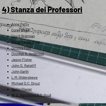
4) Stanza dei Professori
Anne Petty
Corey Olsen
David Bratman
Diana Pavlac Glyer
Dimitra Fimi
Douglas A. Anderson
Jason Fisher
John D. Rateliff
John Garth
L.M. Gildersleeve
Michael D.C. Drout
Verlyn Flieger
W. G. Hammond & C. Scull