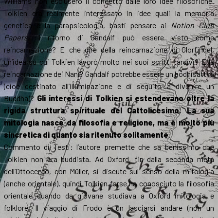
Williams non esclusero il concetto dalle loro idee filosofiche.
Tolkien era realmente interessato in idee quali la memoria
genetica e la parapsicologia, basti pensare ai
Notion Club
Papers
. Il ritorno di Gandalf può essere visto come
reincarnazione? E che dire della reincarnazione di Glorfindel,
un’idea su cui Tolkien lavorò molto nei suoi scritti tardivi? E la
reincarnazione dei Nani? Gandalf potrebbe essere un bodhisattva
(cioè destinato all’illuminazione e di seguito a divenire un
Buddha)?
Gli interessi di Tolkien si estendevano oltre la
rigida struttura spirituale del Cattolicesimo. La sua
mitologia nasce da filosofia e religione, ma è molto più
sincretica di quanto sia ritenuto solitamente
.
Commento di Testi: l’autore premette che sa benissimo che
Tolkien non era buddista. Ad Oxford, fin dalla seconda metà
dell’Ottocento, con Müller, si discute sul senso della mitologia
(anche orientale), quindi Tolkien forse ha conosciuto la filosofia
orientale quando da giovane studiava a Oxford mitologia e
folklore. Il viaggio di Frodo è un lasciarsi andare (non un