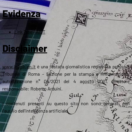
Evidenza
Link Tree – AIST
Disclaimer
www.jrrtolkien.it
è una testata giornalistica registrata presso il
Tribunale di Roma - Sezione per la stampa e l’informazione,
autorizzazione n° 04/2021 del 4 agosto 2021. Direttore
responsabile: Roberto Arduini.
I contenuti presenti su questo sito non sono generati con
l'ausilio dell'intelligenza artificiale.