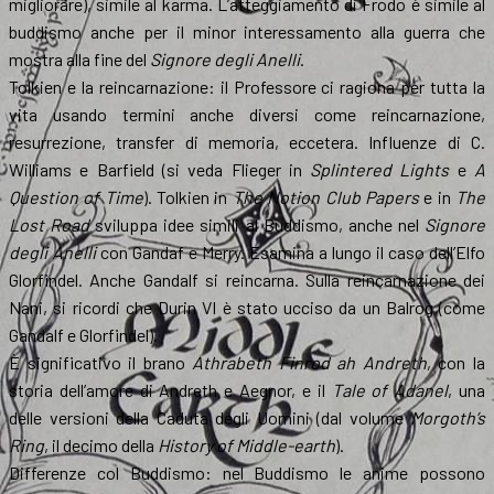
migliorare), simile al karma. L’atteggiamento di Frodo è simile al
buddismo anche per il minor interessamento alla guerra che
mostra alla fine del
Signore degli Anelli
.
Tolkien e la reincarnazione: il Professore ci ragiona per tutta la
vita usando termini anche diversi come reincarnazione,
resurrezione, transfer di memoria, eccetera. Influenze di C.
Williams e Barfield (si veda Flieger in
Splintered Lights
e
A
Question of Time
). Tolkien in
The Notion Club Papers
e in
The
Lost Road
sviluppa idee simili al Buddismo, anche nel
Signore
degli Anelli
con Gandaf e Merry. Esamina a lungo il caso dell’Elfo
Glorfindel. Anche Gandalf si reincarna. Sulla reincarnazione dei
Nani, si ricordi che Durin VI è stato ucciso da un Balrog (come
Gandalf e Glorfindel).
È significativo il brano
Athrabeth Finrod ah Andreth
, con la
storia dell’amore di Andreth e Aegnor, e il
Tale of Adanel
, una
delle versioni della Caduta degli Uomini (dal volume
Morgoth’s
Ring
, il decimo della
History of Middle-earth
).
Differenze col Buddismo: nel Buddismo le anime possono