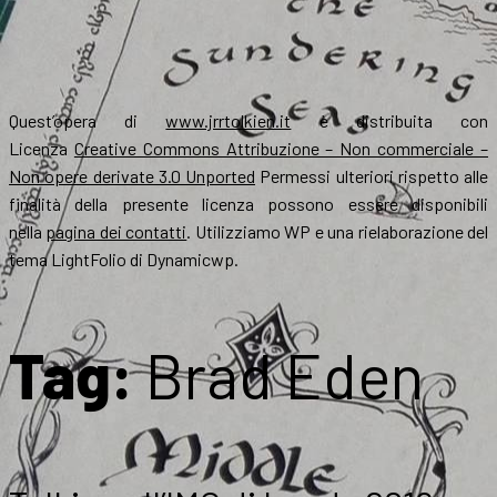
Quest’opera di
www.jrrtolkien.it
è distribuita con
Licenza
Creative Commons Attribuzione – Non commerciale –
Non opere derivate 3.0 Unported
Permessi ulteriori rispetto alle
finalità della presente licenza possono essere disponibili
nella
pagina dei contatti
. Utilizziamo WP e una rielaborazione del
tema LightFolio di Dynamicwp.
Tag:
Brad Eden