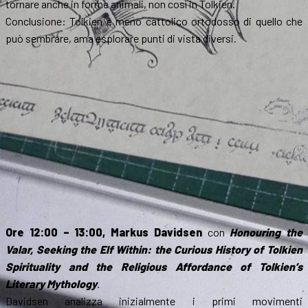
tornare anche in forme animali, non così in Tolkien.
Conclusione: Tolkien è meno cattolico ortodosso di quello che
può sembrare, ama esplorare punti di vista diversi.
Ore 12:00 – 13:00, Markus Davidsen
con
Honouring the
Valar, Seeking the Elf Within: the Curious History of Tolkien
Spirituality and the Religious Affordance of Tolkien’s
Literary Mythology
.
Davidsen analizza inizialmente i primi movimenti