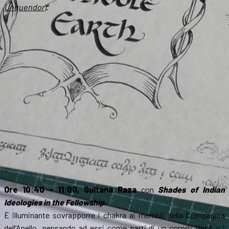
Unquendor
).
Ore 10:40 – 11:00, Sultana Raza
con
Shades of Indian
Ideologies in the Fellowship
.
È illuminante sovrapporre i chakra ai membri della Compagnia
dell’Anello, pensando ad essi come parti di un corpo: Gimli = i