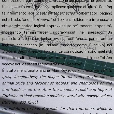
connotazioni particolari. Un intrusione del passato nel presente.
Un linguaggio emotivo, che implicava qualcosa di “altro”. Goering
fa riferimento agli “
heathen tabernacles
” (tabernacoli pagani)
nella traduzione del
Beowulf
di Tolkien. Tolkien era interessato
alle parole antico inglesi sopravvissute nei moderni toponimi,
mostrando termini arcani sopravvissuti nei paesaggi. Un
parallelo è il termine Dunharrow, che contiene la parola antico
inglese per pagano (in italiano tradotto come Dunclivo) nel
Signore degli Anelli
di Tolkien, Le connotazioni sono quelle di
oscurità e alterità. Dunharrow mostra tutte le qualità che Tolkien
vedeva nei “
heathen tabernacles
” nel
Beowulf
.
È stato menzionato anche Alan Reynolds «
I think we fail to
grasp imaginatively the pagan “heroic” temper, the almost
animal pride and ferocity of “nobles” and champions on the
one hand; or on the other the immense relief and hope of
Christian ethical teaching amidst a world with savage values
(Mitchell 1968, 12-13).
I’m indebted to Alan Reynolds for that reference, which is