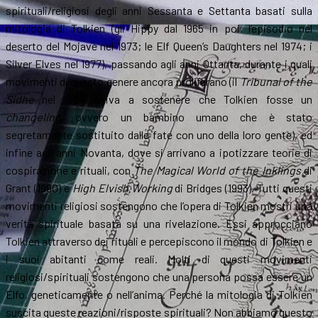
spirituali/religiosi degli anni Sessanta e Settanta basati sulla
mitologia di Tolkien (gli Hippy dal 1965 in poi, l’episodio nel
deserto del Mojave nel 1973; le Elf Queen’s Daughters nel 1974; i
Silver Elves nel 1977), passando agli anni Ottanta, durante i quali
movimenti di questo genere ancora proliferano (il
Tribunal of the
Sidhe
nel 1984 arriva a sostenere che Tolkien fosse un
changeling
, ovvero un bambino umano che è stato
segretamente sostituito dalle fate con uno della loro gente), ed
infine agli anni Novanta, dove si arrivano a ipotizzare teorie di
cospirazione e rituali, con
The Magical World of the Inklings
di
Grant (1990) e
High Elvish Working
di Bridges (1993). Tutti questi
movimenti religiosi sostengono che l’opera di Tolkien mostri una
verità spirituale basata su una rivelazione. Essi approcciano
Tolkien attraverso dei rituali e percepiscono il mondo di Tolkien e
i suoi abitanti come reali. Molti di questi movimenti
religiosi/spirituali sostengono che una persona possa essere un
Elfo, geneticamente o nell’anima. Perché la mitologia di Tolkien
suscita queste reazioni/risposte spirituali? Non abbiamo questo