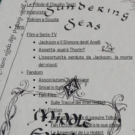
Le Pillole di Claudio Testi
Interviste
Tolkien a Scuola
Temi
Film e Serie-TV
Jackson e il Signore degli Anelli
Aspetta, qual è Thorin?
L’opportunità perduta da Jackson: la morte
dei nipoti
Fandom
Associazioni Tolkieniane
Smial in Italia
Fan-Film
Sulle Tracce dei Kiwi Hobbit
Fan-Fiction
Fan fiction, l’arte di seguire Tolkien
Fan fiction, il canone e le sue sfide
Le Appendici de Lo Hobbit