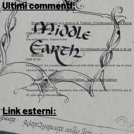
Ultimi commenti:
Roberto Arduini
su
Lettera di Tolkien, Crickhowell vince l’asta
e fa un appello
2026-07-20
Ora è sistemato. Grazie mille!
Daniela
su
Lettera di Tolkien, Crickhowell vince l’asta e fa un
appello
2026-07-20
Salve a tutti, ho provato a cliccare sul link della raccolta fondi ma mi dice
che non esiste. Grazie
Gipsoteco
su
Tre anni con Fatica… Lost in translation
2026-07-10
Passatemi la battuta: e lasciamo che chi si lamenta aspetti il 2043 (o giù di
lì), così una volta scaduti…
Link esterni
: