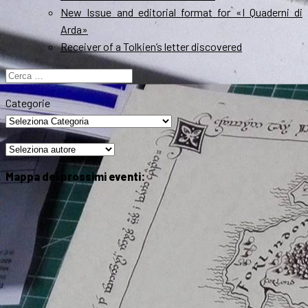
New Issue and editorial format for «I Quaderni di
Arda»
Receiver of a Tolkien’s letter discovered
Ricerca
per:
Categorie
Mappa dei prossimi eventi: