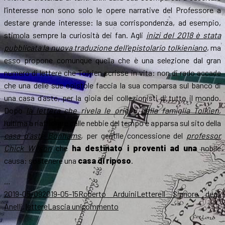
l’interesse non sono solo le opere narrative del Professore a
destare grande interesse: la sua corrispondenza, ad esempio,
stimola sempre la curiosità dei fan. Agli
inizi del 2018 è stata
pubblicata la nuova traduzione dell’epistolario tolkieniano
, ma
esso propone comunque quella che è una selezione dal gran
numero di lettere che Tolkien scrisse in vita: non di rado accade
che una delle sue epistole faccia la sua comparsa sul banco di
una casa d’aste, per la gioia dei collezionisti di tutto il mondo.
Dopo
la lettera che rivela le origini della famiglia Tolkien
,
l’ultima a riaffiorare dalle nebbie del tempo è apparsa sul sito della
casa d’aste Bonhams
, per gentile concessione del
professor
Chick Wilson
che
ha destinato i proventi ad una
nobile
causa: sostenere una
casa di riposo
.
…
Scritto
Autore
Categorie
Tag
2019-05-09
2019-05-15
Roberto Arduini
Lettere
Il Signore degli
il
su
Anelli
,
lettere
Lascia un commento
Una