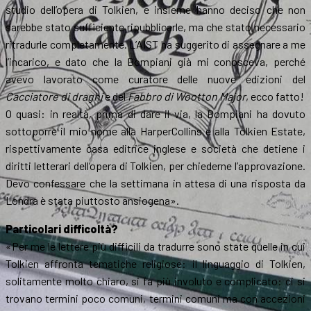
studio dell’opera di Tolkien, e insieme hanno deciso che non
sarebbe stato sufficiente ripubblicarle, ma che stato necessario
ritradurle completamente. L’AIST ha suggerito di assegnare a me
l’incarico, e dato che la Bompiani già mi conosceva, perché
avevo lavorato come curatore delle nuove edizioni del
Cacciatore di draghi
e del
Fabbro di Wootton Major
, ecco fatto!
O quasi: in realtà, prima di dare il via, la Bompiani ha dovuto
sottoporre il mio nome alla HarperCollins e alla Tolkien Estate,
rispettivamente casa editrice inglese e società che detiene i
diritti letterari dell’opera di Tolkien, per chiederne l’approvazione.
Devo confessare che la settimana in attesa di una risposta da
Londra è stata piuttosto ansiogena».
Particolari difficoltà?
«Per me le lettere più difficili da tradurre sono state quelle in cui
Tolkien affronta tematiche religiose: il linguaggio di Tolkien,
solitamente molto chiaro, si fa più involuto e complicato: ci si
trovano termini poco comuni, termini comuni ma con accezioni