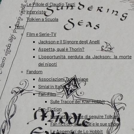
Le Pillole di Claudio Testi
Interviste
Tolkien a Scuola
Temi
Film e Serie-TV
Jackson e il Signore degli Anelli
Aspetta, qual è Thorin?
L’opportunità perduta da Jackson: la morte
dei nipoti
Fandom
Associazioni Tolkieniane
Smial in Italia
Fan-Film
Sulle Tracce dei Kiwi Hobbit
Fan-Fiction
Fan fiction, l’arte di seguire Tolkien
Fan fiction, il canone e le sue sfide
Le Appendici de Lo Hobbit