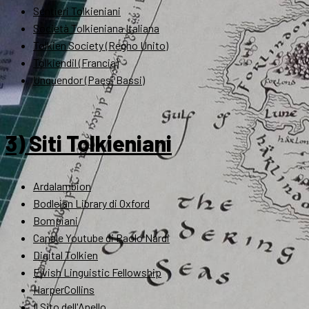
Sentieri Tolkieniani
Società Tolkieniana Italiana
Tolkien Society (Regno Unito)
Tolkiendil (Francia)
Unquendor (Paesi Bassi)
3) Siti Tolkieniani
Ardalambion
Bodleian Library di Oxford
Bompiani
Canale Youtube di Paolo Nardi
Digital Tolkien
Elvish Linguistic Fellowship
HarperCollins
Il Sito dell'Anello