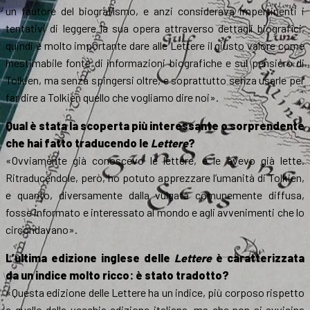
un fautore del biografismo, e anzi considerava impertinenti i
tentativi di leggere la sua opera attraverso dettagli biografici,
quindi è molto importante dare alle Lettere il giusto valore come
inestimabile fonte di informazioni biografiche e sul pensiero di
Tolkien, ma senza spingersi oltre, e soprattutto senza usarle per
far dire a Tolkien quello che vogliamo dire noi».
Qual è stata la scoperta più interessante o sorprendente
che hai fatto traducendo le
Lettere
?
«Ovviamente già conoscevo le lettere, e le avevo già lette.
Ritraducendole, però, ho potuto apprezzare l’umanità di Tolkien,
e quanto, diversamente dalla vulgata comunemente diffusa,
fosse informato e interessato al mondo e agli avvenimenti che lo
circondavano».
L’ultima edizione inglese delle
Lettere
è caratterizzata
da un indice molto ricco: è stato tradotto?
«Questa edizione delle Lettere ha un indice, più corposo rispetto
a quello della vecchia edizione italiana, ma che non si avvicina