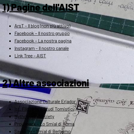
1) Pagine dell'AIST
ArsT – Il blog (non più attivo)
Facebook – Il nostro gruppo
Facebook – La nostra pagina
Instagram – Il nostro canale
Link Tree – AIST
2) Altre associazioni
Associazione Culturale Eriador
Ist. Filosofico Studi Tomistici
Mythopoeic Society
Proudneck – Lo Smial di Roma
Sackville – Smial di Bergamo