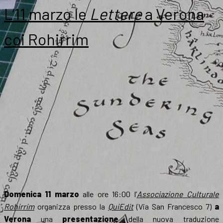
lettera
L’11 marzo le
Lettere
a Verona
di
Tolkien
coi Rohirrim
all’asta
per
beneficenza
Domenica 11 marzo
alle ore 16:00 l’
Associazione Culturale
Rohirrim
organizza presso la
QuiEdit
(Via San Francesco 7)
a
Verona
una
presentazione
della nuova traduzione