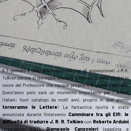
Il 3 gennaio è una data importante per gli appassionati J.R.R.
Tolkien perché si festeggia appunto il
Tolkien toast
il brindisi in
onore del Professore che nacque proprio il 3 gennaio del 1892.
Quest’anno però sarà un momento importante per i lettori
italiani: fuori catalogo da molti anni, proprio in quel giorno
torneranno le Lettere
! La fantastica novità è stata
annunciata durante l’intervento
Camminare tra gli Elfi: le
difficoltà di tradurre J. R. R. Tolkien
con
Roberto Arduini
(presidente AIST),
Giampaolo Canzonieri
(saggista e