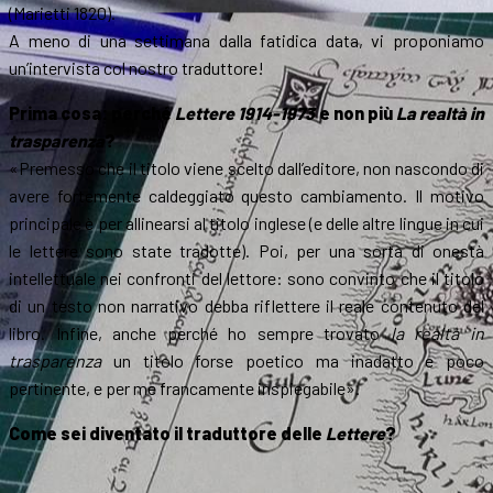
(Marietti 1820).
A meno di una settimana dalla fatidica data, vi proponiamo
un’intervista col nostro traduttore!
Prima cosa: perché
Lettere 1914-1973
e non più
La realtà in
trasparenza
?
«Premesso che il titolo viene scelto dall’editore, non nascondo di
avere fortemente caldeggiato questo cambiamento. Il motivo
principale è per allinearsi al titolo inglese (e delle altre lingue in cui
le lettere sono state tradotte). Poi, per una sorta di onestà
intellettuale nei confronti del lettore: sono convinto che il titolo
di un testo non narrativo debba riflettere il reale contenuto del
libro. Infine, anche perché ho sempre trovato
la realtà in
trasparenza
un titolo forse poetico ma inadatto e poco
pertinente, e per me francamente inspiegabile».
Come sei diventato il traduttore delle
Lettere
?