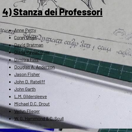
4) Stanza dei Professori
Anne Petty
Corey Olsen
David Bratman
Diana Pavlac Glyer
Dimitra Fimi
Douglas A. Anderson
Jason Fisher
John D. Rateliff
John Garth
L.M. Gildersleeve
Michael D.C. Drout
Verlyn Flieger
W. G. Hammond & C. Scull