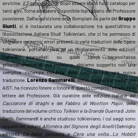
avvicina:
il 3 gennaio 2018
, dopo essere stato fuori catalogo per
tanti anni, torna ad essere disponibile l’epistolario del Professore
oxoniense. Dall’acquisizione della Bompiani da parte del
Gruppo
Giunti
, si è instaurata una collaborazione tra quest’ultimo e
l’Associazione Italiana Studi Tolkieniani, che ci ha permesso di
segnalare numerosi errori presenti in varie traduzioni delle opere
tolkieniane, portando così ad un miglioramento delle edizioni
italiane. Interpellati su quale opera necessitasse
prioritariamente di una revisione, abbiamo suggerito non una
semplice ristampa riveduta delle
Lettere
, ma una nuova
traduzione.
Lorenzo Gammarelli
, socio, saggista e traduttore
AIST, ha ricevuto l’onere o l’onore di questo compito: ritradurre le
lettere del Professore. Già curatore delle edizioni italiane del
Cacciatore di draghi
e del
Fabbro di Wootton Major
, della
traduzione del volume critico
Tolkien e la Grande Guerra
di John
Garth, Gammarelli è anche studioso tolkieniano, i cui saggi sono
apparsi nei volumi
All’ombra del Signore degli Anelli
(Delmiglio
editore),
La falce spezzata
e
C’era una volta…Lo Hobbit