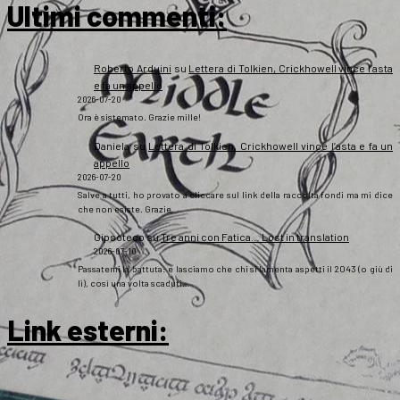
Ultimi commenti:
Roberto Arduini
su
Lettera di Tolkien, Crickhowell vince l’asta
e fa un appello
2026-07-20
Ora è sistemato. Grazie mille!
Daniela
su
Lettera di Tolkien, Crickhowell vince l’asta e fa un
appello
2026-07-20
Salve a tutti, ho provato a cliccare sul link della raccolta fondi ma mi dice
che non esiste. Grazie
Gipsoteco
su
Tre anni con Fatica… Lost in translation
2026-07-10
Passatemi la battuta: e lasciamo che chi si lamenta aspetti il 2043 (o giù di
lì), così una volta scaduti…
Link esterni
: