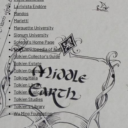
La rivista Endóre
Mandos
Marietti
Marquette University
Signum University
Soronel's Home Page
The Encyclopedia of Arda
Tolkien Collector's Guide
Tolkien Estate
Tolkien Gateway
Tolkien Italia
Tolkien Library
Tolkien Music Festival
Tolkien Studies
Tolkien's Library
Wu Ming Foundation