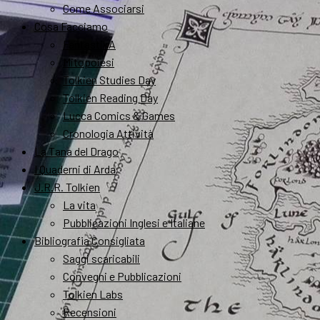
Come Associarsi
Cosa Facciamo
FantastikA
Mitopoiesi
Tolkien Studies Day
Tolkien Reading Day
Lucca Comics & Games
Cronologia Attività
La Tana del Drago
I Quaderni di Arda
J.R.R. Tolkien
La vita
Pubblicazioni Inglesi e Italiane
Bibliografia Consigliata
Saggi scaricabili
Convegni e Pubblicazioni
Tolkien Labs
Recensioni