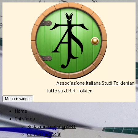
Vai
al
contenuto
Associazione Italiana Studi Tolkieniani
Tutto su J.R.R. Tolkien
Menu e widget
Home
Chi siamo
Redazione del sito AIST
Contatti e Social