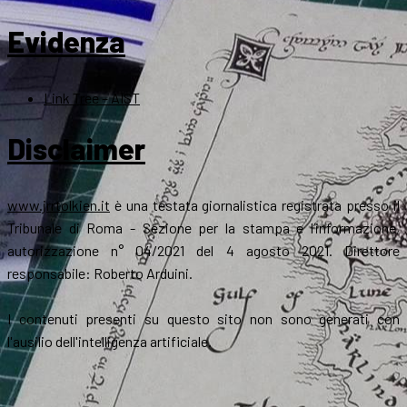
Evidenza
Link Tree – AIST
Disclaimer
www.jrrtolkien.it
è una testata giornalistica registrata presso il
Tribunale di Roma - Sezione per la stampa e l’informazione,
autorizzazione n° 04/2021 del 4 agosto 2021. Direttore
responsabile: Roberto Arduini.
I contenuti presenti su questo sito non sono generati con
l'ausilio dell'intelligenza artificiale.