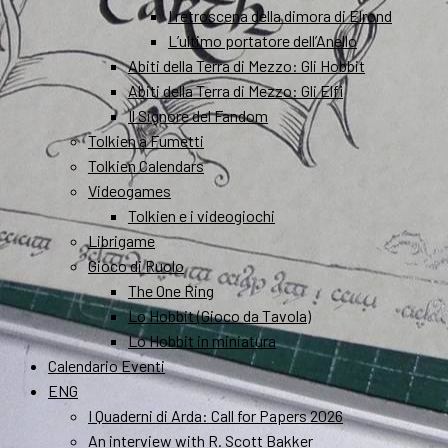
I retroscena della dimora di Elrond
L’ultimo portatore dell’Anello
Abiti della Terra di Mezzo: Gli Hobbit
Abiti della Terra di Mezzo: Gli Elfi
Il Signore del Fandom
Tolkien a Fumetti
Tolkien Calendars
Videogames
Tolkien e i videogiochi
Librigame
Gioco di Ruolo
The One Ring
Lo Hobbit (Gioco da Tavola)
Lo Hobbit in miniatura
Calendario Eventi
ENG
I Quaderni di Arda: Call for Papers 2026
An interview with R. Scott Bakker