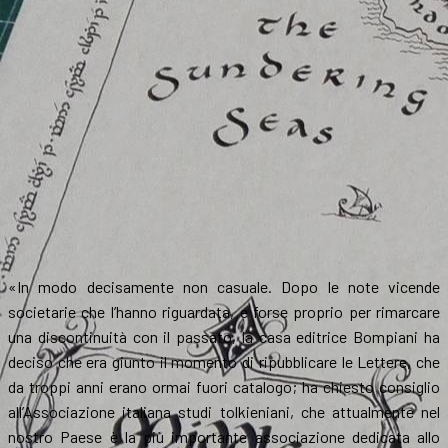
«In modo decisamente non casuale. Dopo le note vicende
societarie che l’hanno riguardata, e forse proprio per rimarcare
una discontinuità con il passato, la casa editrice Bompiani ha
deciso che era giunto il momento di ripubblicare le Lettere, che
da troppi anni erano ormai fuori catalogo; ha chiesto consiglio
all’Associazione italiana studi tolkieniani, che attualmente nel
nostro Paese è la più importante associazione dedicata allo