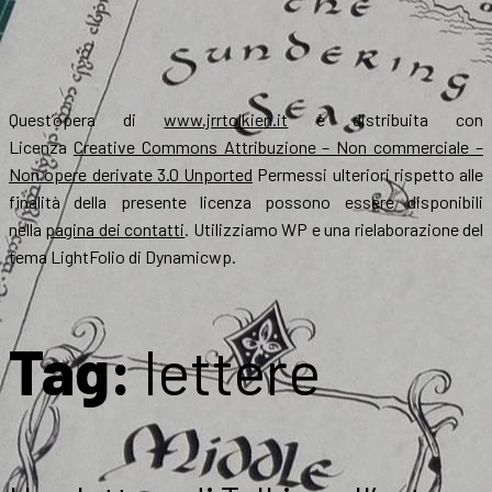
Quest’opera di
www.jrrtolkien.it
è distribuita con
Licenza
Creative Commons Attribuzione – Non commerciale –
Non opere derivate 3.0 Unported
Permessi ulteriori rispetto alle
finalità della presente licenza possono essere disponibili
nella
pagina dei contatti
. Utilizziamo WP e una rielaborazione del
tema LightFolio di Dynamicwp.
Tag:
lettere