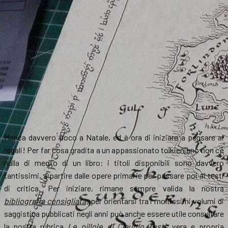
Manca davvero poco a Natale, ed è ora di iniziare a pensare ai
regali! Per far cosa gradita a un appassionato tolkieniano non c’è
nulla di meglio di un libro: i titoli disponibili sono davvero
tantissimi, a partire dalle opere primarie per passare poi ai testi
di critica. Per iniziare, rimane sempre valida la nostra
bibliografia consigliata
; per orientarsi tra i moltissimi volumi di
saggistica pubblicati negli anni può anche essere utile consultare
la nostra rubrica
Le pillole di Claudio Testi
, vera e propria