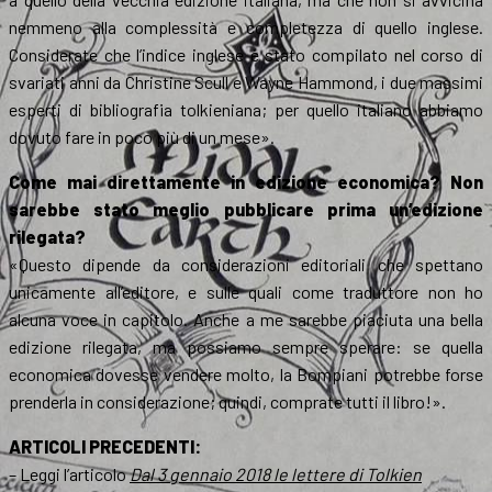
nemmeno alla complessità e completezza di quello inglese.
Considerate che l’indice inglese è stato compilato nel corso di
svariati anni da Christine Scull e Wayne Hammond, i due massimi
esperti di bibliografia tolkieniana; per quello italiano abbiamo
dovuto fare in poco più di un mese».
Come mai direttamente in edizione economica? Non
sarebbe stato meglio pubblicare prima un’edizione
rilegata?
«Questo dipende da considerazioni editoriali che spettano
unicamente all’editore, e sulle quali come traduttore non ho
alcuna voce in capitolo. Anche a me sarebbe piaciuta una bella
edizione rilegata, ma possiamo sempre sperare: se quella
economica dovesse vendere molto, la Bompiani potrebbe forse
prenderla in considerazione; quindi, comprate tutti il libro!».
ARTICOLI PRECEDENTI:
– Leggi l’articolo
Dal 3 gennaio 2018 le lettere di Tolkien