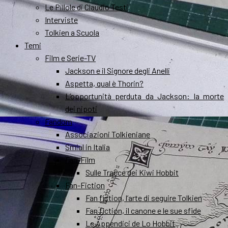
Le Pillole di Claudio Testi
Interviste
Tolkien a Scuola
Temi
Film e Serie-TV
Jackson e il Signore degli Anelli
Aspetta, qual è Thorin?
L’opportunità perduta da Jackson: la morte
dei nipoti
Fandom
Associazioni Tolkieniane
Smial in Italia
Fan-Film
Sulle Tracce dei Kiwi Hobbit
Fan-Fiction
Fan fiction, l’arte di seguire Tolkien
Fan fiction, il canone e le sue sfide
Le Appendici de Lo Hobbit