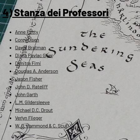
4) Stanza dei Professori
Anne Petty
Corey Olsen
David Bratman
Diana Pavlac Glyer
Dimitra Fimi
Douglas A. Anderson
Jason Fisher
John D. Rateliff
John Garth
L.M. Gildersleeve
Michael D.C. Drout
Verlyn Flieger
W. G. Hammond & C. Scull