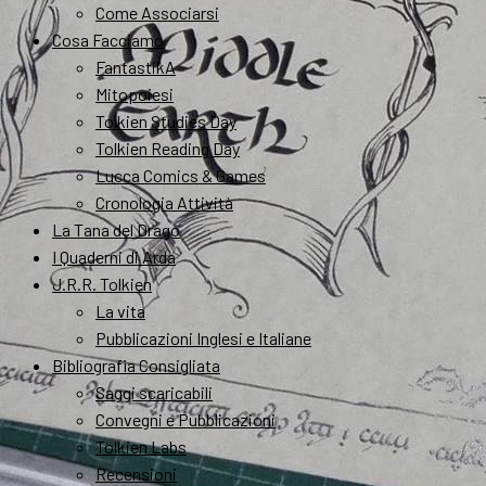
Come Associarsi
Cosa Facciamo
FantastikA
Mitopoiesi
Tolkien Studies Day
Tolkien Reading Day
Lucca Comics & Games
Cronologia Attività
La Tana del Drago
I Quaderni di Arda
J.R.R. Tolkien
La vita
Pubblicazioni Inglesi e Italiane
Bibliografia Consigliata
Saggi scaricabili
Convegni e Pubblicazioni
Tolkien Labs
Recensioni