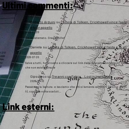
Ultimi commenti:
Roberto Arduini
su
Lettera di Tolkien, Crickhowell vince l’asta
e fa un appello
2026-07-20
Ora è sistemato. Grazie mille!
Daniela
su
Lettera di Tolkien, Crickhowell vince l’asta e fa un
appello
2026-07-20
Salve a tutti, ho provato a cliccare sul link della raccolta fondi ma mi dice
che non esiste. Grazie
Gipsoteco
su
Tre anni con Fatica… Lost in translation
2026-07-10
Passatemi la battuta: e lasciamo che chi si lamenta aspetti il 2043 (o giù di
lì), così una volta scaduti…
Link esterni
: