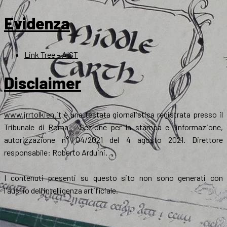
Evidenza
Link Tree – AIST
Disclaimer
www.jrrtolkien.it
è una testata giornalistica registrata presso il
Tribunale di Roma - Sezione per la stampa e l’informazione,
autorizzazione n° 04/2021 del 4 agosto 2021. Direttore
responsabile: Roberto Arduini.
I contenuti presenti su questo sito non sono generati con
l'ausilio dell'intelligenza artificiale.