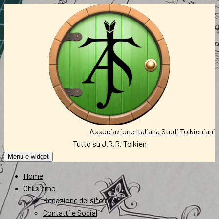
Vai
al
contenuto
Associazione Italiana Studi Tolkieniani
Tutto su J.R.R. Tolkien
Menu e widget
Home
Chi siamo
Redazione del sito AIST
Contatti e Social