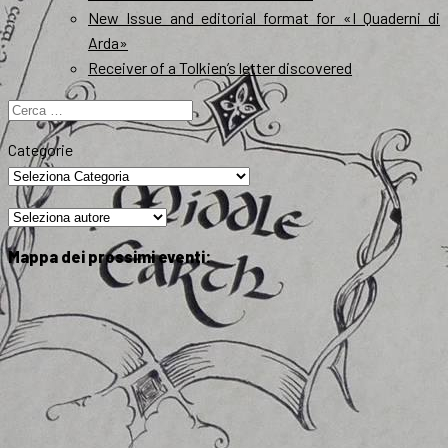
New Issue and editorial format for «I Quaderni di
Arda»
Receiver of a Tolkien’s letter discovered
Ricerca
per:
Categorie
Mappa dei prossimi eventi: