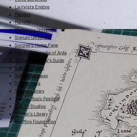
La rivista Endóre
Mandos
Marietti
Marquette University
Signum University
Soronel's Home Page
The Encyclopedia of Arda
Tolkien Collector's Guide
Tolkien Estate
Tolkien Gateway
Tolkien Italia
Tolkien Library
Tolkien Music Festival
Tolkien Studies
Tolkien's Library
Wu Ming Foundation