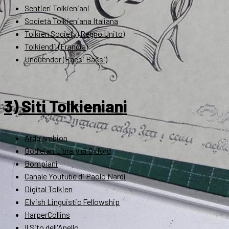
Sentieri Tolkieniani
Società Tolkieniana Italiana
Tolkien Society (Regno Unito)
Tolkiendil (Francia)
Unquendor (Paesi Bassi)
3) Siti Tolkieniani
Ardalambion
Bodleian Library di Oxford
Bompiani
Canale Youtube di Paolo Nardi
Digital Tolkien
Elvish Linguistic Fellowship
HarperCollins
Il Sito dell'Anello