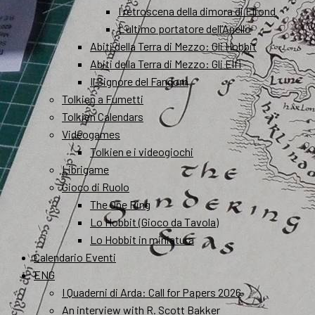
I retroscena della dimora di Elrond
L’ultimo portatore dell’Anello
Abiti della Terra di Mezzo: Gli Hobbit
Abiti della Terra di Mezzo: Gli Elfi
Il Signore del Fandom
Tolkien a Fumetti
Tolkien Calendars
Videogames
Tolkien e i videogiochi
Librigame
Gioco di Ruolo
The One Ring
Lo Hobbit (Gioco da Tavola)
Lo Hobbit in miniatura
Calendario Eventi
ENG
I Quaderni di Arda: Call for Papers 2026
An interview with R. Scott Bakker