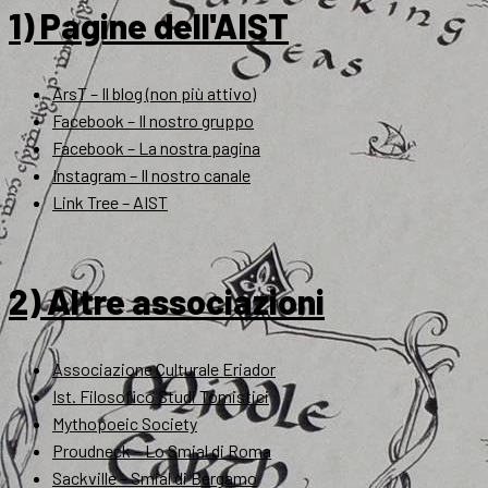
1) Pagine dell'AIST
ArsT – Il blog (non più attivo)
Facebook – Il nostro gruppo
Facebook – La nostra pagina
Instagram – Il nostro canale
Link Tree – AIST
2) Altre associazioni
Associazione Culturale Eriador
Ist. Filosofico Studi Tomistici
Mythopoeic Society
Proudneck – Lo Smial di Roma
Sackville – Smial di Bergamo