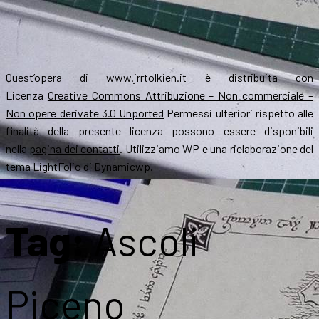
Quest’opera di
www.jrrtolkien.it
è distribuita con
Licenza
Creative Commons Attribuzione – Non commerciale –
Non opere derivate 3.0 Unported
Permessi ulteriori rispetto alle
finalità della presente licenza possono essere disponibili
nella
pagina dei contatti
. Utilizziamo WP e una rielaborazione del
tema LightFolio di Dynamicwp.
Tag:
Ascoli
Piceno