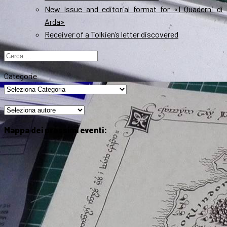
New Issue and editorial format for «I Quaderni di
Arda»
Receiver of a Tolkien’s letter discovered
Ricerca
per:
Categorie
Mappa dei prossimi eventi: