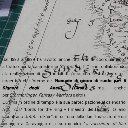
Dal 1996 al 1999 ha svolto anche l’attività di coordinamento
artistico per la casa editrice
Stratelibri
di Milano, collaborando
alla realizzazione di vari moduli di gioco, con illustrazioni sia di
copertina che interne del
Manuale di gioco di ruolo per
Il
Signore degli Anelli (Girsa)
, ma anche
per
Stormbringer
,
Fantasy Warriors
e altri).
L’ultima in ordine di tempo è la sua partecipazione al calendario
AIST 2017 “Lords for the Ring – I maestri del fantasy italiano
incontrano J.R.R. Tolkien”, in cui una delle due illustrazioni è un
omaggio a Caravaggio e al suo quadro
La vocazione di San