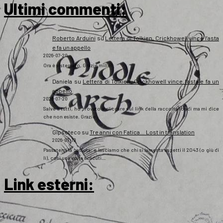
Ultimi commenti:
Roberto Arduini
su
Lettera di Tolkien, Crickhowell vince l’asta
e fa un appello
2026-07-20
Ora è sistemato. Grazie mille!
Daniela
su
Lettera di Tolkien, Crickhowell vince l’asta e fa un
appello
2026-07-20
Salve a tutti, ho provato a cliccare sul link della raccolta fondi ma mi dice
che non esiste. Grazie
Gipsoteco
su
Tre anni con Fatica… Lost in translation
2026-07-10
Passatemi la battuta: e lasciamo che chi si lamenta aspetti il 2043 (o giù di
lì), così una volta scaduti…
Link esterni
: