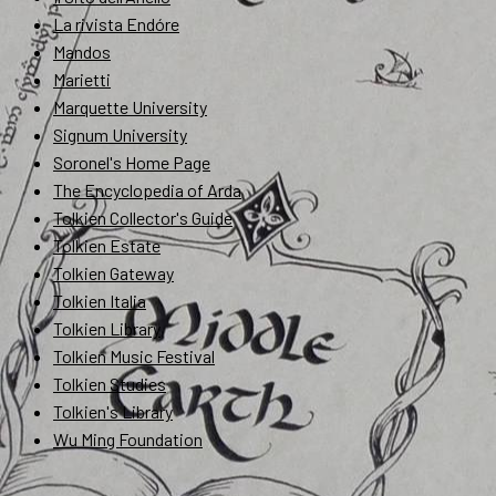
La rivista Endóre
Mandos
Marietti
Marquette University
Signum University
Soronel's Home Page
The Encyclopedia of Arda
Tolkien Collector's Guide
Tolkien Estate
Tolkien Gateway
Tolkien Italia
Tolkien Library
Tolkien Music Festival
Tolkien Studies
Tolkien's Library
Wu Ming Foundation