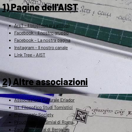
1) Pagine dell'AIST
ArsT – Il blog (non più attivo)
Facebook – Il nostro gruppo
Facebook – La nostra pagina
Instagram – Il nostro canale
Link Tree – AIST
2) Altre associazioni
Associazione Culturale Eriador
Ist. Filosofico Studi Tomistici
Mythopoeic Society
Proudneck – Lo Smial di Roma
Sackville – Smial di Bergamo