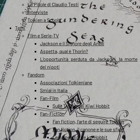
Le Pillole di Claudio Testi
Interviste
Tolkien a Scuola
Temi
Film e Serie-TV
Jackson e il Signore degli Anelli
Aspetta, qual è Thorin?
L’opportunità perduta da Jackson: la morte
dei nipoti
Fandom
Associazioni Tolkieniane
Smial in Italia
Fan-Film
Sulle Tracce dei Kiwi Hobbit
Fan-Fiction
Fan fiction, l’arte di seguire Tolkien
Fan fiction, il canone e le sue sfide
Le Appendici de Lo Hobbit