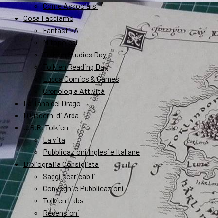
Come Associarsi
Cosa Facciamo
FantastikA
Mitopoiesi
Tolkien Studies Day
Tolkien Reading Day
Lucca Comics & Games
Cronologia Attività
La Tana del Drago
I Quaderni di Arda
J.R.R. Tolkien
La vita
Pubblicazioni Inglesi e Italiane
Bibliografia Consigliata
Saggi scaricabili
Convegni e Pubblicazioni
Tolkien Labs
Recensioni