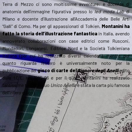
Terra di Mezzo ci sono moltissime avventure: è docente di
anatomia dell’immagine figurativa presso lo
Ied moda Lab
di
Milano e docente d’illustrazione all’Accademia delle Belle Arti
“Galli” di Como. Ma per gli appassionati di Tolkien,
Montanini ha
fatto la storia dell’illustrazione fantastica
in Italia, avendo
annoverato collaborazioni con case editrici come Rusconi,
Mondadori, Longanesi, Editrice Nord e la Società Tolkieniana
Italiana (per cui ha realizzato diversi calendari), mentre per
quanto riguarda l’estero è universalmente noto per la
pubblicazione del
gioco di carte del
Signore degli Anelli
edito
dalla I.C.E. nel 1995-96 e per il quale Montanini ha realizzato
tantissime tavole (il suo
Unico Anello
è stata la carta più famosa
dell’intero gioco).