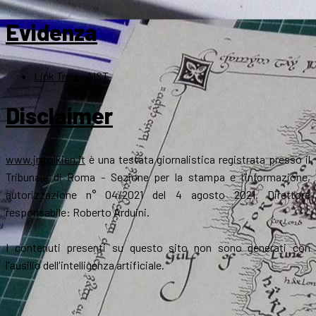
Evidenza
Link Tree – AIST
Disclaimer
www.jrrtolkien.it
è una testata giornalistica registrata presso il
Tribunale di Roma - Sezione per la stampa e l’informazione,
autorizzazione n° 04/2021 del 4 agosto 2021. Direttore
responsabile: Roberto Arduini.
I contenuti presenti su questo sito non sono generati con
l'ausilio dell'intelligenza artificiale.