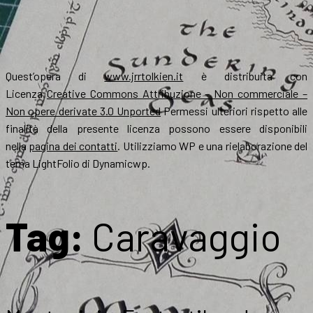
Quest’opera di
www.jrrtolkien.it
è distribuita con
Licenza
Creative Commons Attribuzione – Non commerciale –
Non opere derivate 3.0 Unported
Permessi ulteriori rispetto alle
finalità della presente licenza possono essere disponibili
nella
pagina dei contatti
. Utilizziamo WP e una rielaborazione del
tema LightFolio di Dynamicwp.
Tag:
Caravaggio