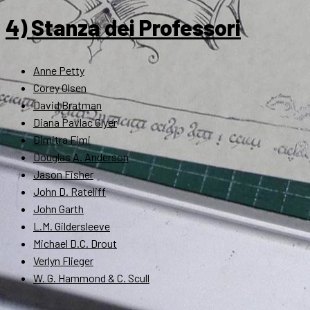
4) Stanza dei Professori
Anne Petty
Corey Olsen
David Bratman
Diana Pavlac Glyer
Dimitra Fimi
Douglas A. Anderson
Jason Fisher
John D. Rateliff
John Garth
L.M. Gildersleeve
Michael D.C. Drout
Verlyn Flieger
W. G. Hammond & C. Scull