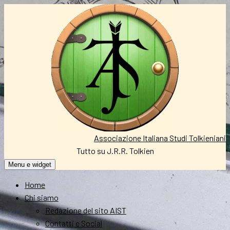
Vai
al
contenuto
Associazione Italiana Studi Tolkieniani
Tutto su J.R.R. Tolkien
Menu e widget
Home
Chi siamo
Redazione del sito AIST
Contatti e Social