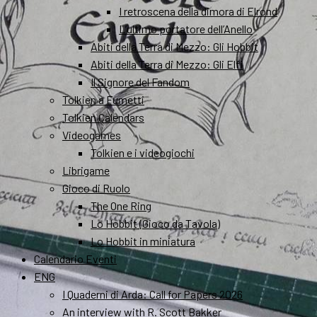
I retroscena della dimora di Elrond
L’ultimo portatore dell’Anello
Abiti della Terra di Mezzo: Gli Hobbit
Abiti della Terra di Mezzo: Gli Elfi
Il Signore del Fandom
Tolkien a Fumetti
Tolkien Calendars
Videogames
Tolkien e i videogiochi
Librigame
Gioco di Ruolo
The One Ring
Lo Hobbit (Gioco da Tavola)
Lo Hobbit in miniatura
Calendario Eventi
ENG
I Quaderni di Arda: Call for Papers 2026
An interview with R. Scott Bakker