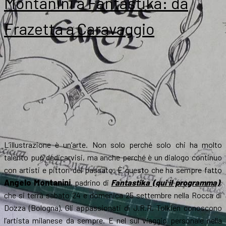
Montanini a Fantastika: da
Frazetta a Caravaggio
L’illustrazione è un’arte. Non solo perché solo chi ha molto
talento può dedicarvisi, ma anche perché è un dialogo continuo
con artisti e pittori del passato. È questo che ha sempre fatto
Angelo Montanini
, padrino di
Fantastika (qui il programma)
,
che si terrà sabato 24 e domenica 25 settembre nella Rocca di
Dozza (Bologna). Gli appassionati di J.R.R. Tolkien conoscono
l’artista milanese da sempre. E nel sul viaggio personale nella