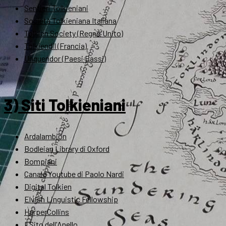
Sentieri Tolkieniani
Società Tolkieniana Italiana
Tolkien Society (Regno Unito)
Tolkiendil (Francia)
Unquendor (Paesi Bassi)
3) Siti Tolkieniani
Ardalambion
Bodleian Library di Oxford
Bompiani
Canale Youtube di Paolo Nardi
Digital Tolkien
Elvish Linguistic Fellowship
HarperCollins
Il Sito dell'Anello