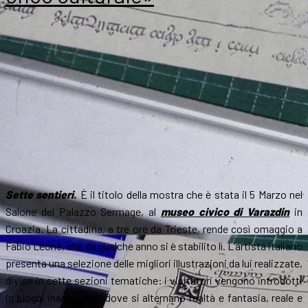
Frazetta
a
Caravaggio
Sette sentieri
.
È il titolo della mostra che è stata il 5 Marzo nel
Salone del Palazzo Sermage, al
museo civico di Varazdin
in
Croazia. La cittadina, a tre ore da Trieste, rende così omaggio a
Fabio Leone, che da qualche anno si è stabilito lì. L’artista italiano
presenta una selezione delle migliori illustrazioni da lui realizzate,
divise in sette sezioni tematiche: i visitatori vengono introdotti
in luoghi inaspettati, dove si alternano realtà e fantasia, reale e