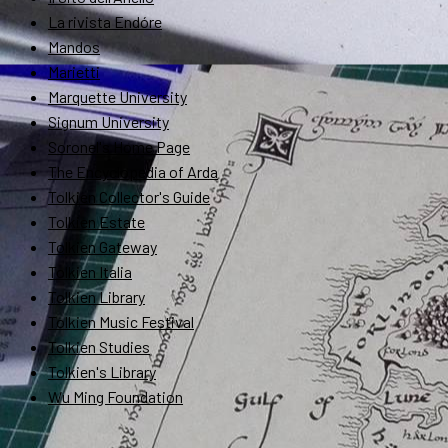
La rivista Endóre
Mandos
Marietti
Marquette University
Signum University
Soronel's Home Page
The Encyclopedia of Arda
Tolkien Collector's Guide
Tolkien Estate
Tolkien Gateway
Tolkien Italia
Tolkien Library
Tolkien Music Festival
Tolkien Studies
Tolkien's Library
Wu Ming Foundation