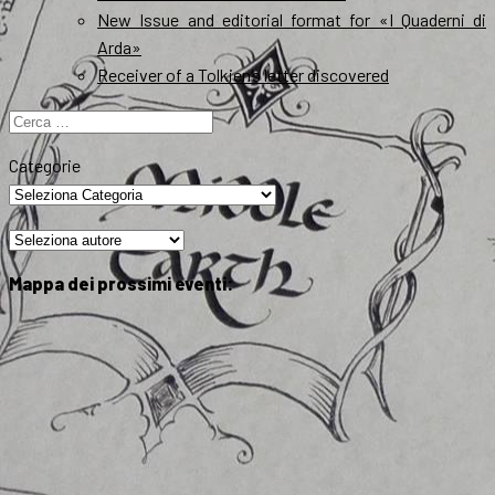
New Issue and editorial format for «I Quaderni di
Arda»
Receiver of a Tolkien’s letter discovered
Ricerca
per:
Categorie
Mappa dei prossimi eventi: