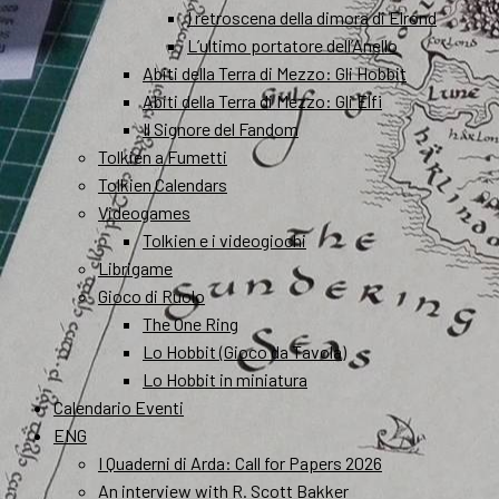
I retroscena della dimora di Elrond
L’ultimo portatore dell’Anello
Abiti della Terra di Mezzo: Gli Hobbit
Abiti della Terra di Mezzo: Gli Elfi
Il Signore del Fandom
Tolkien a Fumetti
Tolkien Calendars
Videogames
Tolkien e i videogiochi
Librigame
Gioco di Ruolo
The One Ring
Lo Hobbit (Gioco da Tavola)
Lo Hobbit in miniatura
Calendario Eventi
ENG
I Quaderni di Arda: Call for Papers 2026
An interview with R. Scott Bakker