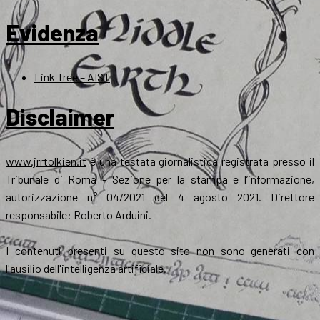
Evidenza
Link Tree – AIST
Disclaimer
www.jrrtolkien.it
è una testata giornalistica registrata presso il
Tribunale di Roma - Sezione per la stampa e l’informazione,
autorizzazione n° 04/2021 del 4 agosto 2021. Direttore
responsabile: Roberto Arduini.
I contenuti presenti su questo sito non sono generati con
l'ausilio dell'intelligenza artificiale.