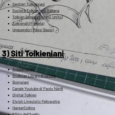
Sentieri Tolkieniani
Società Tolkieniana Italiana
Tolkien Society (Regno Unito)
Tolkiendil (Francia)
Unquendor (Paesi Bassi)
3) Siti Tolkieniani
Ardalambion
Bodleian Library di Oxford
Bompiani
Canale Youtube di Paolo Nardi
Digital Tolkien
Elvish Linguistic Fellowship
HarperCollins
Il Sito dell'Anello