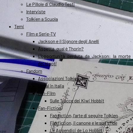
Le Pillole di Claudio Testi
Interviste
Tolkien a Scuola
Temi
Film e Serie-TV
Jackson e il Signore degli Anelli
Aspetta, qual è Thorin?
L’opportunità perduta da Jackson: la morte
dei nipoti
Fandom
Associazioni Tolkieniane
Smial in Italia
Fan-Film
Sulle Tracce dei Kiwi Hobbit
Fan-Fiction
Fan fiction, l’arte di seguire Tolkien
Fan fiction, il canone e le sue sfide
Le Appendici de Lo Hobbit