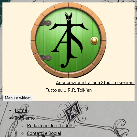
Vai
al
contenuto
Associazione Italiana Studi Tolkieniani
Tutto su J.R.R. Tolkien
Menu e widget
Home
Chi siamo
Redazione del sito AIST
Contatti e Social