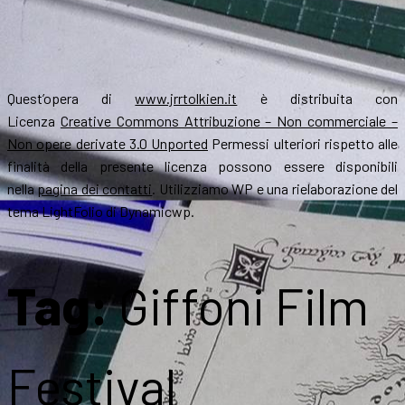
Quest’opera di
www.jrrtolkien.it
è distribuita con
Licenza
Creative Commons Attribuzione – Non commerciale –
Non opere derivate 3.0 Unported
Permessi ulteriori rispetto alle
finalità della presente licenza possono essere disponibili
nella
pagina dei contatti
. Utilizziamo WP e una rielaborazione del
tema LightFolio di Dynamicwp.
Tag:
Giffoni Film
Festival