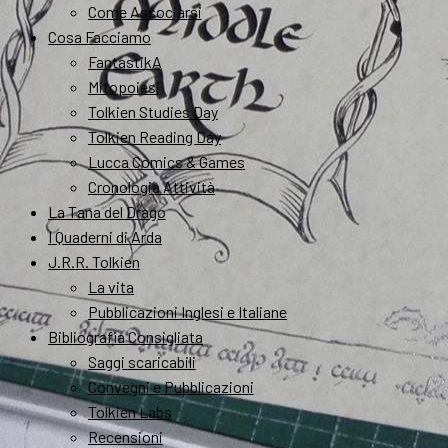
Come Associarsi
Cosa Facciamo
FantastikA
Mitopoiesi
Tolkien Studies Day
Tolkien Reading Day
Lucca Comics & Games
Cronologia Attività
La Tana del Drago
I Quaderni di Arda
J.R.R. Tolkien
La vita
Pubblicazioni Inglesi e Italiane
Bibliografia Consigliata
Saggi scaricabili
Convegni e Pubblicazioni
Tolkien Labs
Recensioni