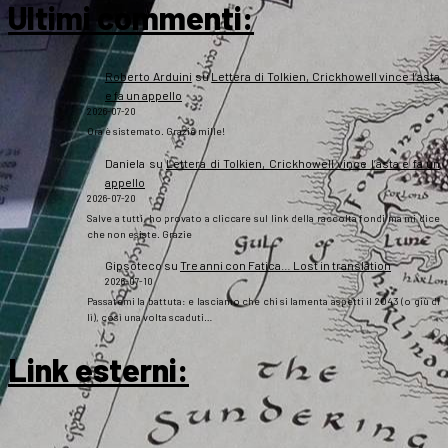
Ultimi commenti:
Roberto Arduini
su
Lettera di Tolkien, Crickhowell vince l’asta
e fa un appello
2026-07-20
Ora è sistemato. Grazie mille!
Daniela
su
Lettera di Tolkien, Crickhowell vince l’asta e fa un
appello
2026-07-20
Salve a tutti, ho provato a cliccare sul link della raccolta fondi ma mi dice
che non esiste. Grazie
Gipsoteco
su
Tre anni con Fatica… Lost in translation
2026-07-10
Passatemi la battuta: e lasciamo che chi si lamenta aspetti il 2043 (o giù di
lì), così una volta scaduti…
Link esterni
: