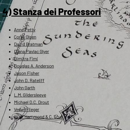
4) Stanza dei Professori
Anne Petty
Corey Olsen
David Bratman
Diana Pavlac Glyer
Dimitra Fimi
Douglas A. Anderson
Jason Fisher
John D. Rateliff
John Garth
L.M. Gildersleeve
Michael D.C. Drout
Verlyn Flieger
W. G. Hammond & C. Scull