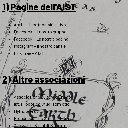
1) Pagine dell'AIST
ArsT – Il blog (non più attivo)
Facebook – Il nostro gruppo
Facebook – La nostra pagina
Instagram – Il nostro canale
Link Tree – AIST
2) Altre associazioni
Associazione Culturale Eriador
Ist. Filosofico Studi Tomistici
Mythopoeic Society
Proudneck – Lo Smial di Roma
Sackville – Smial di Bergamo