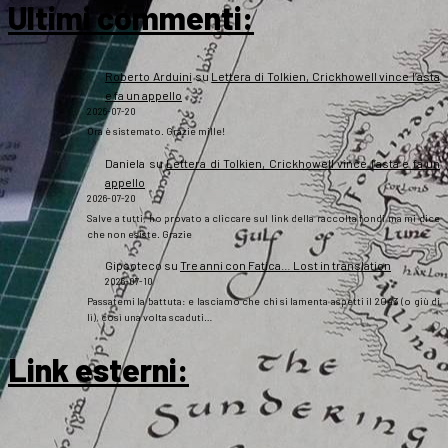
Ultimi commenti:
Roberto Arduini
su
Lettera di Tolkien, Crickhowell vince l’asta
e fa un appello
2026-07-20
Ora è sistemato. Grazie mille!
Daniela
su
Lettera di Tolkien, Crickhowell vince l’asta e fa un
appello
2026-07-20
Salve a tutti, ho provato a cliccare sul link della raccolta fondi ma mi dice
che non esiste. Grazie
Gipsoteco
su
Tre anni con Fatica… Lost in translation
2026-07-10
Passatemi la battuta: e lasciamo che chi si lamenta aspetti il 2043 (o giù di
lì), così una volta scaduti…
Link esterni
: