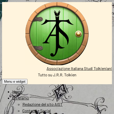
Vai
al
contenuto
Associazione Italiana Studi Tolkieniani
Tutto su J.R.R. Tolkien
Menu e widget
Home
Chi siamo
Redazione del sito AIST
Contatti e Social