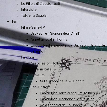
Le Pillole di Claudio Testi
Interviste
Tolkien a Scuola
Temi
Film e Serie-TV
Jackson e il Signore degli Anelli
Aspetta, qual è Thorin?
L’opportunità perduta da Jackson: la morte
dei nipoti
Fandom
Associazioni Tolkieniane
Smial in Italia
Fan-Film
Sulle Tracce dei Kiwi Hobbit
Fan-Fiction
Fan fiction, l’arte di seguire Tolkien
Fan fiction, il canone e le sue sfide
Le Appendici de Lo Hobbit