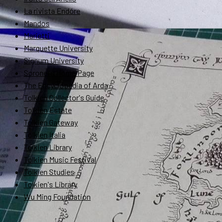
La rivista Endóre
Mandos
Marietti
Marquette University
Signum University
Soronel's Home Page
The Encyclopedia of Arda
Tolkien Collector's Guide
Tolkien Estate
Tolkien Gateway
Tolkien Italia
Tolkien Library
Tolkien Music Festival
Tolkien Studies
Tolkien's Library
Wu Ming Foundation