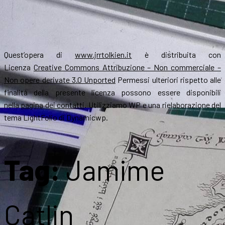
Quest’opera di
www.jrrtolkien.it
è distribuita con
Licenza
Creative Commons Attribuzione – Non commerciale –
Non opere derivate 3.0 Unported
Permessi ulteriori rispetto alle
finalità della presente licenza possono essere disponibili
nella
pagina dei contatti
. Utilizziamo WP e una rielaborazione del
tema LightFolio di Dynamicwp.
Tag:
Jamime
Catlin