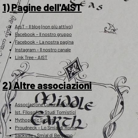
1) Pagine dell'AIST
ArsT – Il blog (non più attivo)
Facebook – Il nostro gruppo
Facebook – La nostra pagina
Instagram – Il nostro canale
Link Tree – AIST
2) Altre associazioni
Associazione Culturale Eriador
Ist. Filosofico Studi Tomistici
Mythopoeic Society
Proudneck – Lo Smial di Roma
Sackville – Smial di Bergamo