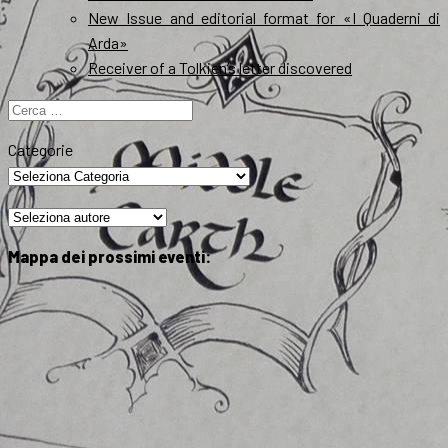
New Issue and editorial format for «I Quaderni di
Arda»
Receiver of a Tolkien’s letter discovered
Ricerca
per:
Categorie
Mappa dei prossimi eventi: