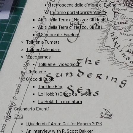
I retroscena della dimora di Elrond
L’ultimo portatore dell’Anello
Abiti della Terra di Mezzo: Gli Hobbit
Abiti della Terra di Mezzo: Gli Elfi
Il Signore del Fandom
Tolkien a Fumetti
Tolkien Calendars
Videogames
Tolkien e i videogiochi
Librigame
Gioco di Ruolo
The One Ring
Lo Hobbit (Gioco da Tavola)
Lo Hobbit in miniatura
Calendario Eventi
ENG
I Quaderni di Arda: Call for Papers 2026
An interview with R. Scott Bakker