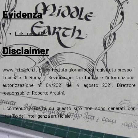
Evidenza
Link Tree – AIST
Disclaimer
www.jrrtolkien.it
è una testata giornalistica registrata presso il
Tribunale di Roma - Sezione per la stampa e l’informazione,
autorizzazione n° 04/2021 del 4 agosto 2021. Direttore
responsabile: Roberto Arduini.
I contenuti presenti su questo sito non sono generati con
l'ausilio dell'intelligenza artificiale.