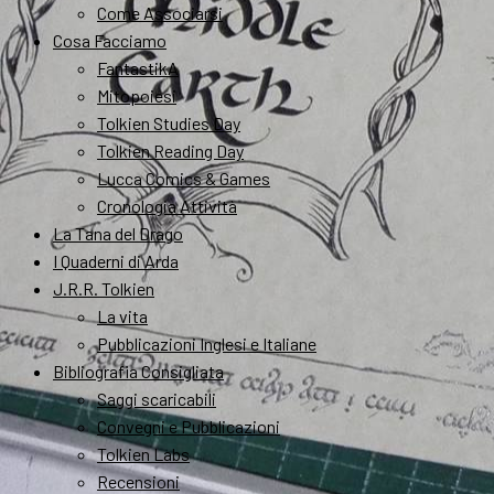
Come Associarsi
Cosa Facciamo
FantastikA
Mitopoiesi
Tolkien Studies Day
Tolkien Reading Day
Lucca Comics & Games
Cronologia Attività
La Tana del Drago
I Quaderni di Arda
J.R.R. Tolkien
La vita
Pubblicazioni Inglesi e Italiane
Bibliografia Consigliata
Saggi scaricabili
Convegni e Pubblicazioni
Tolkien Labs
Recensioni