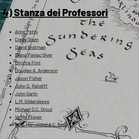
4) Stanza dei Professori
Anne Petty
Corey Olsen
David Bratman
Diana Pavlac Glyer
Dimitra Fimi
Douglas A. Anderson
Jason Fisher
John D. Rateliff
John Garth
L.M. Gildersleeve
Michael D.C. Drout
Verlyn Flieger
W. G. Hammond & C. Scull