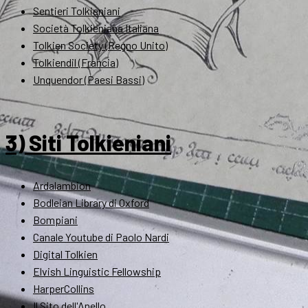
Sentieri Tolkieniani
Società Tolkieniana Italiana
Tolkien Society (Regno Unito)
Tolkiendil (Francia)
Unquendor (Paesi Bassi)
3) Siti Tolkieniani
Ardalambion
Bodleian Library di Oxford
Bompiani
Canale Youtube di Paolo Nardi
Digital Tolkien
Elvish Linguistic Fellowship
HarperCollins
Il Sito dell'Anello