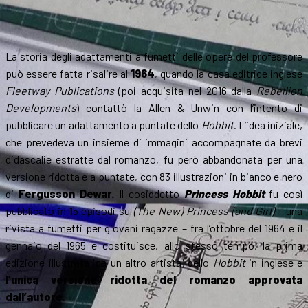
La storia degli adattamenti a fumetti delle opere del professore
può essere fatta risalire al
1964
, quando la casa editrice inglese
Fleetway Publications
(poi acquisita nel 2016 dalla
Rebellion
Developments
) contattò la Allen & Unwin con l’intento di
pubblicare un adattamento a puntate dello
Hobbit
. L’idea iniziale,
che prevedeva un insieme di immagini accompagnate da brevi
didascalie estratte dal romanzo, fu però abbandonata per una
versione ridotta e a puntate, con 83 illustrazioni in bianco e nero
di
Fergusson Dewar.
Il cosiddetto
Princess Hobbit
fu così
pubblicato in 15 episodi su
(The New) Princess (and Girl) –
una
rivista a fumetti per giovani ragazze – fra l’ottobre del 1964 e il
gennaio del 1965 e costituisce, allo stesso tempo, la prima
edizione illustrata (da un altro artista) dello
Hobbit
in inglese e
l’unica versione ridotta del romanzo approvata
dall’autore
.