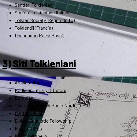
Sentieri Tolkieniani
Società Tolkieniana Italiana
Tolkien Society (Regno Unito)
Tolkiendil (Francia)
Unquendor (Paesi Bassi)
3) Siti Tolkieniani
Ardalambion
Bodleian Library di Oxford
Bompiani
Canale Youtube di Paolo Nardi
Digital Tolkien
Elvish Linguistic Fellowship
HarperCollins
Il Sito dell'Anello