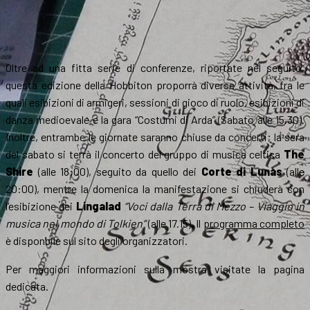
Oltre ad una fitta serie di conferenze, riportate nel seguito,
questa edizione della Hobbiton proporrà diverse attività, fra le
quali esibizioni di armigeri, sessioni di gioco di ruolo, esibizioni di
danza medioevale e la gara “Costumi di Arda” (Sabato alle 15.30).
Inoltre, entrambe le giornate saranno chiuse da concerti; la sera
del sabato si terrà il concerto del gruppo di musica celtica
The
Shire
(alle 18:00), seguito da quello dei
Corte di Lunas
(alle
20:00), mentre la domenica la manifestazione si chiuderà con
l’esibizione dei
Lingalad
“Voci dalla Terra di Mezzo – Viaggio in
musica nel mondo di Tolkien”
(alle 17.15)
.
Il
programma completo
è disponbile sul sito degli organizzatori.
Per maggiori informazioni sulla mostra visitate la pagina
dedicata.