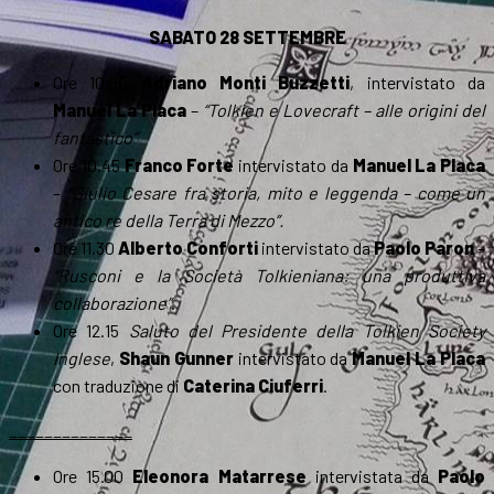
SABATO 28 SETTEMBRE
Ore 10.00
Adriano Monti Buzzetti
, intervistato da
Manuel La Placa
–
“Tolkien e Lovecraft – alle origini del
fantastico”
Ore 10.45
Franco Forte
intervistato da
Manuel La Placa
–
“Giulio Cesare fra storia, mito e leggenda – come un
antico re della Terra di Mezzo”.
Ore 11.30
Alberto Conforti
intervistato da
Paolo Paron
–
“Rusconi e la Società Tolkieniana: una produttiva
collaborazione”
.
Ore 12.15
Saluto del Presidente della Tolkien Society
Inglese
,
Shaun Gunner
intervistato da
Manuel La Placa
con traduzione di
Caterina Ciuferri
.
______________
Ore 15.00
Eleonora Matarrese
intervistata da
Paolo