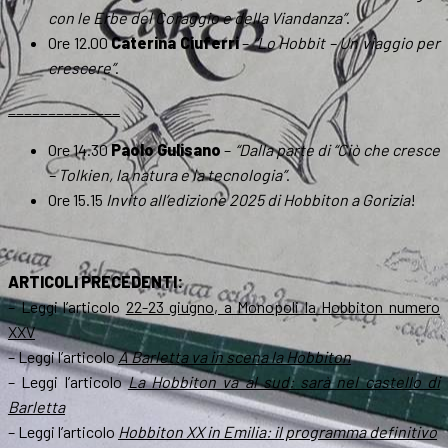
con le Erbe del Coraggio e della Viandanza”
.
Ore 12.00
Caterina Ciuferri
–
“Lo Hobbit – Un viaggio per
crescere”
.
______________
Ore 14.30
Paolo Gulisano
–
“Dalla parte di “Ciò che cresce
– Tolkien, la natura e la tecnologia”
.
Ore 15.15
Invito all’edizione 2025 di Hobbiton a Gorizia
!
ARTICOLI PRECEDENTI:
– Leggi l’articolo
22-23 giugno, a Monopoli la Hobbiton numero
XXV
– Leggi l’articolo
A Barletta va in scena la Hobbiton
– Leggi l’articolo
La Hobbiton va al sud: sarà nel castello di
Barletta
– Leggi l’articolo
Hobbiton XX in Emilia: il programma definitivo