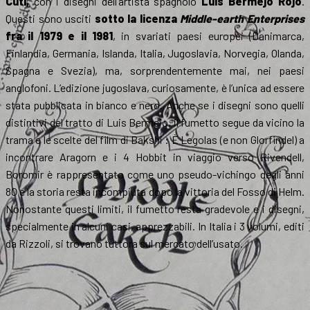
Cuti,
con i disegni dell’artista spagnolo
Luis Bermejo Rojo
.
Questi sono usciti
sotto la licenza
Middle-earth Enterprises
fra il 1979 e il 1981
, in svariati paesi europei (Danimarca,
Finlandia, Germania, Islanda, Italia, Jugoslavia, Norvegia, Olanda,
Spagna e Svezia), ma, sorprendentemente mai, nei paesi
anglofoni. L’edizione jugoslava, curiosamente, è l’unica ad essere
stata pubblicata in bianco e nero. Anche se i disegni sono quelli
distintivi del tratto di Luis Bermejo, il fumetto segue da vicino la
trama e le scelte del film di Bakshi : È Legolas (e non Glorfindel) a
incontrare Aragorn e i 4 Hobbit in viaggio verso Rivendell,
Boromir è rappresentato come uno pseudo-vichingo degli anni
80 e la storia resta incompiuta dopo la vittoria del Fosso di Helm.
Nonostante questi limiti, il fumetto resta gradevole e i disegni,
specialmente in alcuni casi, apprezzabili. In Italia i 3 volumi, editi
da Rizzoli, si trovano tuttora sul mercato dell’usato.