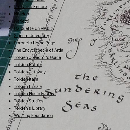
La rivista Endóre
Mandos
Marietti
Marquette University
Signum University
Soronel's Home Page
The Encyclopedia of Arda
Tolkien Collector's Guide
Tolkien Estate
Tolkien Gateway
Tolkien Italia
Tolkien Library
Tolkien Music Festival
Tolkien Studies
Tolkien's Library
Wu Ming Foundation