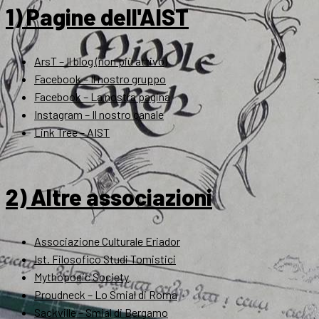
1) Pagine dell'AIST
ArsT – Il blog (non più attivo)
Facebook – Il nostro gruppo
Facebook – La nostra pagina
Instagram – Il nostro canale
Link Tree – AIST
2) Altre associazioni
Associazione Culturale Eriador
Ist. Filosofico Studi Tomistici
Mythopoeic Society
Proudneck – Lo Smial di Roma
Sackville – Smial di Bergamo