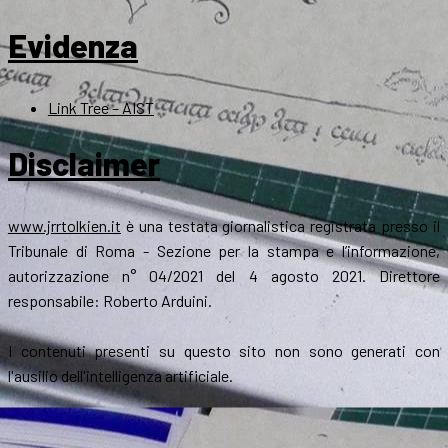
Evidenza
Link Tree – AIST
Disclaimer
www.jrrtolkien.it
è una testata giornalistica registrata presso il
Tribunale di Roma - Sezione per la stampa e l’informazione,
autorizzazione n° 04/2021 del 4 agosto 2021. Direttore
responsabile: Roberto Arduini.
I contenuti presenti su questo sito non sono generati con
l'ausilio dell'intelligenza artificiale.