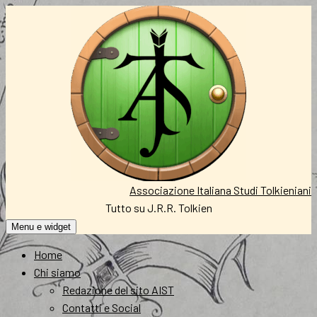
Vai
al
contenuto
Associazione Italiana Studi Tolkieniani
Tutto su J.R.R. Tolkien
Menu e widget
Home
Chi siamo
Redazione del sito AIST
Contatti e Social