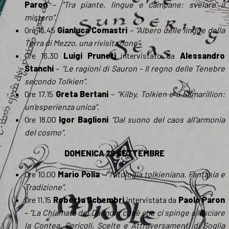
Paron
–
“Tra piante, lingue e campane: svelare il
mistero”
.
Ore 15.45
Gianluca Comastri
–
“Albero delle lingue della
Terra di Mezzo, una rivisitazione”
.
Ore 16.30
Luigi Pruneti
intervistato da
Alessandro
Stanchi
–
“Le ragioni di Sauron – Il regno delle Tenebre
secondo Tolkien”
.
Ore 17.15
Greta Bertani
–
“Kilby, Tolkien e il Silmarillion:
un’esperienza unica”
.
Ore 18.00
Igor Baglioni
“Dal suono del caos all’armonia
del cosmo”
.
DOMENICA 29 SETTEMBRE
Ore 10.00
Mario Polia
–
“Mitologia tolkieniana. Fantasia e
Tradizione”
.
Ore 11.15
Roberta Schembri
intervistata da
Paolo Paron
–
“La Chiamata del Daimon: cos’è che ci spinge a lasciare
la Contea. Pericoli, Scelte e Attraversamenti di Soglia