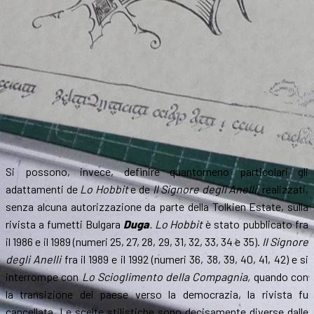
Si possono, invece, definire quantomeno particolari gli
adattamenti de
Lo Hobbit
e de
Il
Signore degli Anelli,
realizzati,
senza alcuna autorizzazione da parte della Tolkien Estate, sulla
rivista a fumetti Bulgara
Duga
. Lo Hobbit
è stato pubblicato fra
il 1986 e il 1989 (numeri 25, 27, 28, 29, 31, 32, 33, 34 e 35).
Il Signore
degli Anelli
fra il 1989 e il 1992 (numeri 36, 38, 39, 40, 41, 42) e si
interrompe con
Lo Scioglimento della Compagnia,
quando con
la transizione del paese verso la democrazia, la rivista fu
cancellata. Le scelte stilistiche sono decisamente diverse dalle