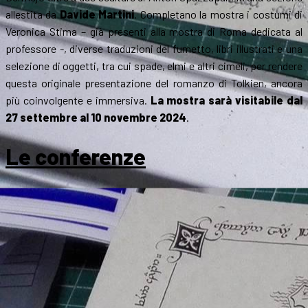
allestita da
Davide Martini
. Completano la mostra i costumi di
Veronica Stima – già presenti alla mostra di Roma dedicata al
professore -, diverse traduzioni del fumetto, libri illustrati e una
selezione di oggetti, tra cui spade, elmi e altri cimeli, per rendere
questa originale presentazione del romanzo di Tolkien, ancora
più coinvolgente e immersiva.
La mostra sarà visitabile dal
27 settembre al 10 novembre 2024
.
Le conferenze