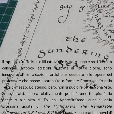
settembre
Il rapporto fra Tolkien e l’illustrazione è stato lungo e prolifico; fra
calendari, artbook, edizioni illustrate di libri e giochi, sono
innumerevoli le creazioni artistiche dedicate alle opere del
professore che hanno contribuito a formare l’immaginario della
Terra di mezzo. Lo stesso, però, non si può dire per la Nona Arte.
Sono, infatti, ancora relativamente pochi i fumetti ispirati alle
opere o alla vita di Tolkien. Approfittiamo, dunque, della
prossima uscita di
The Mythmakers: The Remarkable
Fellowship of C.S. Lewis & J.R.R. Tolkien
, una graphic novel di