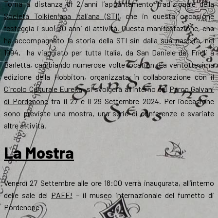
Torna a distanza di 2 anni l’appuntamento tradizionale della
Società Tolkieniana Italiana (STI)
, che in questa occasione
festeggia i suoi 30 anni di attività. Questa manifestazione, che
ha accompagnato la storia della STI sin dalla sua nascita, nel
1994, ha viaggiato per tutta Italia, da San Daniele del Friuli a
Barletta, cambiando numerose volte location. La ventottesima
edizione della Hobbiton, organizzata in collaborazione con il
Circolo Culturale Eureka
, si svolgerà all’interno del
Parco Galvani
di Pordenone
tra il 27 e il 29 Settembre 2024. Per l’occasione
sono previste una mostra, una serie di conferenze e svariate
altre attività.
La Mostra
Venerdì 27 Settembre alle ore 18:00 verrà inaugurata, all’interno
delle sale del
PAFF!
– il museo internazionale del fumetto di
Pordenone