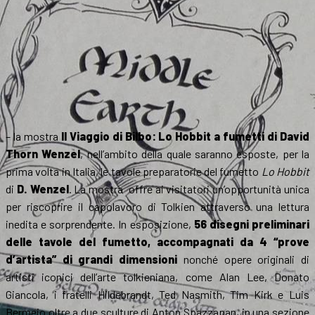
– la mostra
Il Viaggio di Bilbo: Lo Hobbit a fumetti di David
Thorn Wenzel
, nell’ambito della quale saranno esposte, per la
prima volta in Italia, le tavole preparatorie del fumetto
Lo Hobbit
di
D. Wenzel
. La mostra offre ai visitatori un’opportunità unica
per riscoprire il capolavoro di Tolkien attraverso una lettura
inedita e sorprendente. In esposizione,
56 disegni preliminari
delle tavole del fumetto, accompagnati da 4 “prove
d’artista” di grandi dimensioni
nonché opere originali di
artisti iconici dell’arte tolkieniana, come Alan Lee, Donato
Giancola, i fratelli Hildebrandt, Ted Nasmith, Tim Kirk e Luis
Bermejo oltre a due sculture di Anton Spazzapan, in una sezione