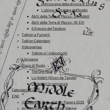
I retroscena della dimora di Elrond
L’ultimo portatore dell’Anello
Abiti della Terra di Mezzo: Gli Hobbit
Abiti della Terra di Mezzo: Gli Elfi
Il Signore del Fandom
Tolkien a Fumetti
Tolkien Calendars
Videogames
Tolkien e i videogiochi
Librigame
Gioco di Ruolo
The One Ring
Lo Hobbit (Gioco da Tavola)
Lo Hobbit in miniatura
Calendario Eventi
ENG
I Quaderni di Arda: Call for Papers 2026
An interview with R. Scott Bakker