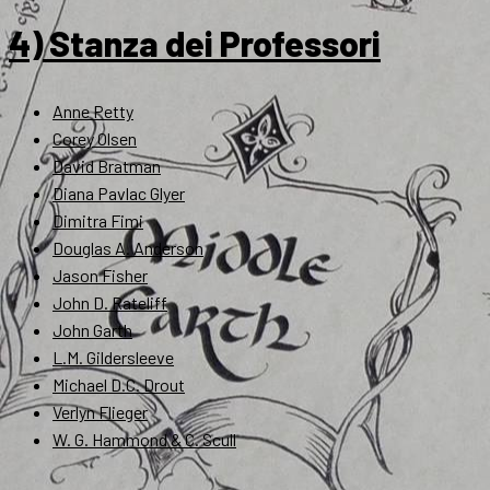
4) Stanza dei Professori
Anne Petty
Corey Olsen
David Bratman
Diana Pavlac Glyer
Dimitra Fimi
Douglas A. Anderson
Jason Fisher
John D. Rateliff
John Garth
L.M. Gildersleeve
Michael D.C. Drout
Verlyn Flieger
W. G. Hammond & C. Scull