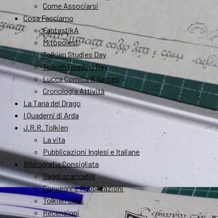
Come Associarsi
Cosa Facciamo
FantastikA
Mitopoiesi
Tolkien Studies Day
Tolkien Reading Day
Lucca Comics & Games
Cronologia Attività
La Tana del Drago
I Quaderni di Arda
J.R.R. Tolkien
La vita
Pubblicazioni Inglesi e Italiane
Bibliografia Consigliata
Saggi scaricabili
Convegni e Pubblicazioni
Tolkien Labs
Recensioni