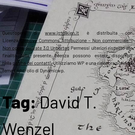
Quest’opera di
www.jrrtolkien.it
è distribuita con
Licenza
Creative Commons Attribuzione – Non commerciale –
Non opere derivate 3.0 Unported
Permessi ulteriori rispetto alle
finalità della presente licenza possono essere disponibili
nella
pagina dei contatti
. Utilizziamo WP e una rielaborazione del
tema LightFolio di Dynamicwp.
Tag:
David T.
Wenzel