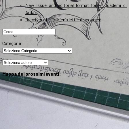
New Issue and editorial format for «I Quaderni di
Arda»
Receiver of a Tolkien’s letter discovered
Ricerca
per:
Categorie
Mappa dei prossimi eventi: