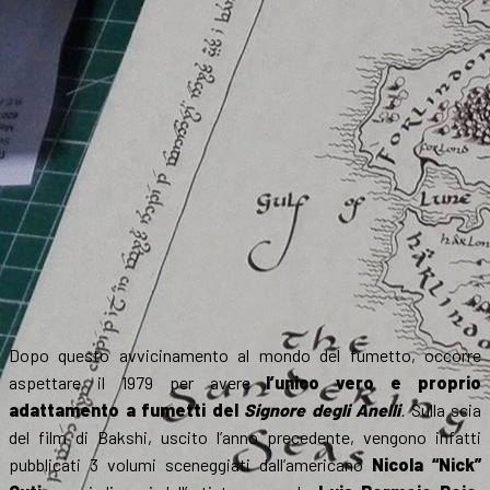
Dopo questo avvicinamento al mondo del fumetto, occorre
aspettare il 1979 per avere
l’unico vero e proprio
adattamento a fumetti del
Signore degli Anelli
.
Sulla scia
del film di Bakshi, uscito l’anno precedente, vengono infatti
pubblicati 3 volumi sceneggiati dall’americano
Nicola “
Nick”