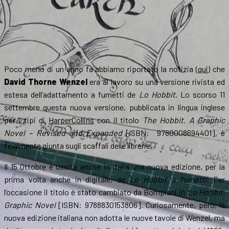
Poco meno di un anno fa abbiamo riportato la notizia (
qui
) che
David Thorne Wenzel
era al lavoro su una versione rivista ed
estesa dell’adattamento a fumetti de
Lo Hobbit
. Lo scorso 11
settembre questa nuova versione, pubblicata in lingua inglese
per i tipi di
HarperCollins
con il titolo
The Hobbit. A Graphic
Novel – Revised and Expanded
[ISBN: ‎ 9780008694401], è
finalmente giunta sugli scaffali delle librerie.
Il 15 Ottobre è uscita anche in italia una nuova edizione, per la
prima volta anche in digitale, de
Lo Hobbit a fumetti.
Per
l’occasione il titolo è stato cambiato da Bompiani in
Lo Hobbit.
Graphic Novel
[ISBN: 9788830153806]
.
Curiosamente, però, la
nuova edizione italiana non adotta le nuove tavole di Wenzel, ma