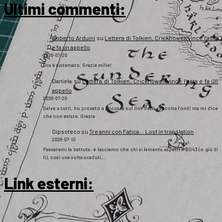
Ultimi commenti:
Roberto Arduini
su
Lettera di Tolkien, Crickhowell vince l’asta
e fa un appello
2026-07-20
Ora è sistemato. Grazie mille!
Daniela
su
Lettera di Tolkien, Crickhowell vince l’asta e fa un
appello
2026-07-20
Salve a tutti, ho provato a cliccare sul link della raccolta fondi ma mi dice
che non esiste. Grazie
Gipsoteco
su
Tre anni con Fatica… Lost in translation
2026-07-10
Passatemi la battuta: e lasciamo che chi si lamenta aspetti il 2043 (o giù di
lì), così una volta scaduti…
Link esterni
: