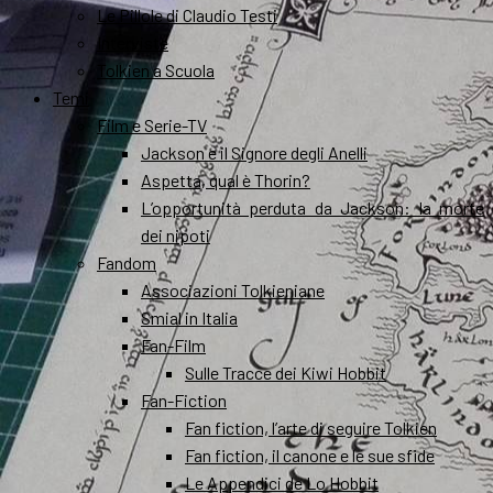
Le Pillole di Claudio Testi
Interviste
Tolkien a Scuola
Temi
Film e Serie-TV
Jackson e il Signore degli Anelli
Aspetta, qual è Thorin?
L’opportunità perduta da Jackson: la morte
dei nipoti
Fandom
Associazioni Tolkieniane
Smial in Italia
Fan-Film
Sulle Tracce dei Kiwi Hobbit
Fan-Fiction
Fan fiction, l’arte di seguire Tolkien
Fan fiction, il canone e le sue sfide
Le Appendici de Lo Hobbit