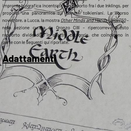
impronta biografica incentrata sul rapporto fra i due Inklings, per
proporre una panoramica sui fumetti tolkieniani. Lo scorso
novembre, a Lucca, la mostra
Other Minds and Hands: JRRT50
–
nella sezione curata da Oronzo Cilli – ripercorreva questo
rapporto dividendolo in quattro categorie, che coincidono in
parte con le seguenti qui riportate.
Adattamenti