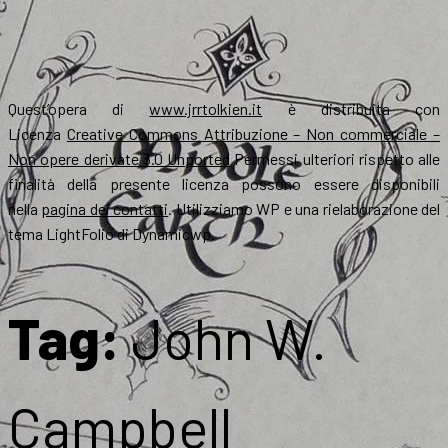
Quest’opera di
www.jrrtolkien.it
è distribuita con
Licenza
Creative Commons Attribuzione – Non commerciale –
Non opere derivate 3.0 Unported
Permessi ulteriori rispetto alle
finalità della presente licenza possono essere disponibili
nella
pagina dei contatti
. Utilizziamo WP e una rielaborazione del
tema LightFolio di Dynamicwp.
Tag:
John W.
Campbell