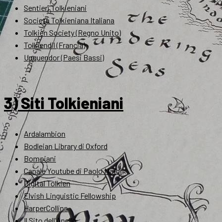
Sentieri Tolkieniani
Società Tolkieniana Italiana
Tolkien Society (Regno Unito)
Tolkiendil (Francia)
Unquendor (Paesi Bassi)
3) Siti Tolkieniani
Ardalambion
Bodleian Library di Oxford
Bompiani
Canale Youtube di Paolo Nardi
Digital Tolkien
Elvish Linguistic Fellowship
HarperCollins
Il Sito dell'Anello