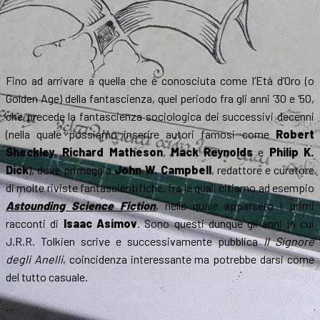
Fino ad arrivare a quella che è conosciuta come l’Età d’Oro (o
Golden Age) della fantascienza, quel periodo fra gli anni ’30 e ’50,
che precede la fantascienza sociologica dei successivi decenni
(nella quale possiamo inserire autori famosi come
Robert
Sheckley
,
Richard Matheson
,
Mack Reynolds
e
Philip K.
Dick
), dove primeggia
John W. Campbell
, redattore e curatore
di molte riviste fantascientifiche, fra le quali citiamo ad esempio
Astounding Science Fiction
, nella quale apparsero i primi
racconti di
Isaac Asimov
. Sono questi dunque gli anni in cui
J.R.R. Tolkien scrive e successivamente pubblica
Il Signore
degli Anelli
, coincidenza interessante ma potrebbe darsi come
del tutto casuale.
…