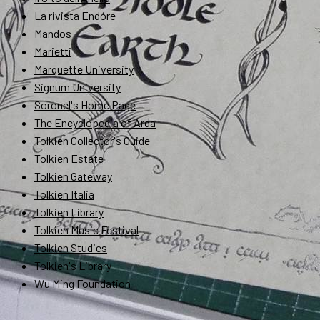
La rivista Endóre
Mandos
Marietti
Marquette University
Signum University
Soronel's Home Page
The Encyclopedia of Arda
Tolkien Collector's Guide
Tolkien Estate
Tolkien Gateway
Tolkien Italia
Tolkien Library
Tolkien Music Festival
Tolkien Studies
Tolkien's Library
Wu Ming Foundation