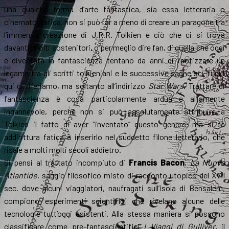
una qualche forma d’arte fantastica, sia essa letteraria o
cinematografica, non si può far a meno di creare un paragone tra
l’immensa creazione di J.R.R. Tolkien e ciò che ci si trova
davanti. Molti sostenitori, o per meglio dire fan, di quella che oggi
è diventata la fantascienza tentano da anni di ipotizzare un
legame fra gli scritti tolkieniani e le successive saghe sci-fi cui
qui ci riferiamo, ma soltanto all’indirizzo
Star Wars
. Trattare di
fantascienza è cosa particolarmente ardua e altamente
ingannevole, perché non si può assolutamente attribuire a
Tolkien il fatto di aver “inventato” questo genere, ma si fa
addirittura fatica a inserirlo nel suddetto filone letterario, che
risale a molti molti secoli addietro.
Si pensi al trattato incompiuto di
Francis Bacon
,
La Nuova
Atlantide
, saggio filosofico misto di racconto utopico del XVII
sec. dove alcuni viaggiatori, naufragati sull’isola di Bensalem,
compiono esperimenti scientifici che rivelano alcune delle
tecnologie tutt’oggi esistenti. Alla stessa maniera si possono
classificare come pre-fantascientifici
I Viaggi di Gulliver
, il