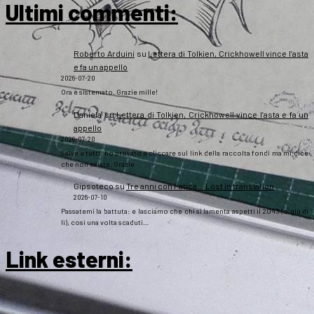
Ultimi commenti:
Roberto Arduini
su
Lettera di Tolkien, Crickhowell vince l’asta
e fa un appello
2026-07-20
Ora è sistemato. Grazie mille!
Daniela
su
Lettera di Tolkien, Crickhowell vince l’asta e fa un
appello
2026-07-20
Salve a tutti, ho provato a cliccare sul link della raccolta fondi ma mi dice
che non esiste. Grazie
Gipsoteco
su
Tre anni con Fatica… Lost in translation
2026-07-10
Passatemi la battuta: e lasciamo che chi si lamenta aspetti il 2043 (o giù di
lì), così una volta scaduti…
Link esterni
: