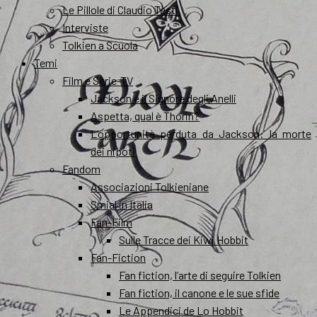
Le Pillole di Claudio Testi
Interviste
Tolkien a Scuola
Temi
Film e Serie-TV
Jackson e il Signore degli Anelli
Aspetta, qual è Thorin?
L’opportunità perduta da Jackson: la morte
dei nipoti
Fandom
Associazioni Tolkieniane
Smial in Italia
Fan-Film
Sulle Tracce dei Kiwi Hobbit
Fan-Fiction
Fan fiction, l’arte di seguire Tolkien
Fan fiction, il canone e le sue sfide
Le Appendici de Lo Hobbit