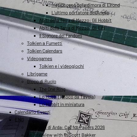
I retroscena della dimora di Elrond
L’ultimo portatore dell’Anello
Abiti della Terra di Mezzo: Gli Hobbit
Abiti della Terra di Mezzo: Gli Elfi
Il Signore del Fandom
Tolkien a Fumetti
Tolkien Calendars
Videogames
Tolkien e i videogiochi
Librigame
Gioco di Ruolo
The One Ring
Lo Hobbit (Gioco da Tavola)
Lo Hobbit in miniatura
Calendario Eventi
ENG
I Quaderni di Arda: Call for Papers 2026
An interview with R. Scott Bakker