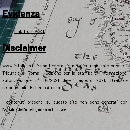
Evidenza
Link Tree – AIST
Disclaimer
www.jrrtolkien.it
è una testata giornalistica registrata presso il
Tribunale di Roma - Sezione per la stampa e l’informazione,
autorizzazione n° 04/2021 del 4 agosto 2021. Direttore
responsabile: Roberto Arduini.
I contenuti presenti su questo sito non sono generati con
l'ausilio dell'intelligenza artificiale.