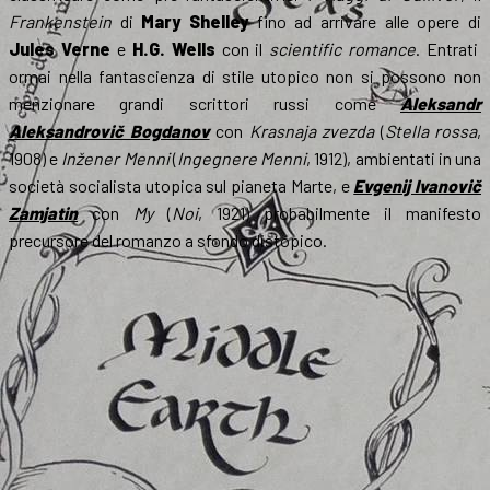
Frankenstein
di
Mary Shelley
fino ad arrivare alle opere di
Jules Verne
e
H.G. Wells
con il
scientific romance
. Entrati
ormai nella fantascienza di stile utopico non si possono non
menzionare grandi scrittori russi come
Aleksandr
Aleksandrovič Bogdanov
con
Krasnaja zvezda
(
Stella rossa
,
1908) e
Inžener Menni
(
Ingegnere Menni
, 1912), ambientati in una
società socialista utopica sul pianeta Marte, e
Evgenij Ivanovič
Zamjatin
con
My
(
Noi
, 1921) probabilmente il manifesto
precursore del romanzo a sfondo distopico.