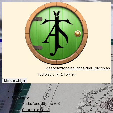
Vai
al
contenuto
Associazione Italiana Studi Tolkieniani
Tutto su J.R.R. Tolkien
Menu e widget
Home
Chi siamo
Redazione del sito AIST
Contatti e Social