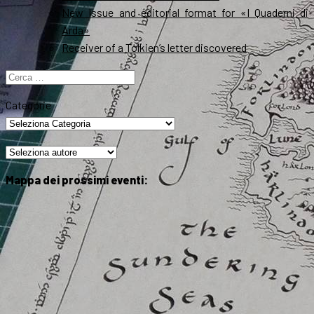
New Issue and editorial format for «I Quaderni di
Arda»
Receiver of a Tolkien’s letter discovered
Ricerca
per:
Categorie
Mappa dei prossimi eventi: