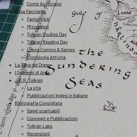
Come Associarsi
Cosa Facciamo
FantastikA
Mitopoiesi
Tolkien Studies Day
Tolkien Reading Day
Lucca Comics & Games
Cronologia Attività
La Tana del Drago
I Quaderni di Arda
J.R.R. Tolkien
La vita
Pubblicazioni Inglesi e Italiane
Bibliografia Consigliata
Saggi scaricabili
Convegni e Pubblicazioni
Tolkien Labs
Recensioni