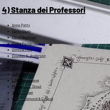
4) Stanza dei Professori
Anne Petty
Corey Olsen
David Bratman
Diana Pavlac Glyer
Dimitra Fimi
Douglas A. Anderson
Jason Fisher
John D. Rateliff
John Garth
L.M. Gildersleeve
Michael D.C. Drout
Verlyn Flieger
W. G. Hammond & C. Scull