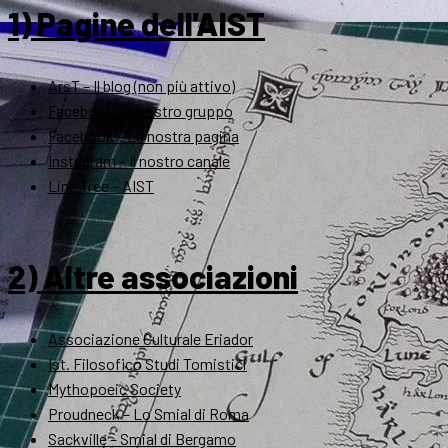
1) Pagine dell'AIST
ArsT – Il blog (non più attivo)
Facebook – Il nostro gruppo
Facebook – La nostra pagina
Instagram – Il nostro canale
Link Tree – AIST
2) Altre associazioni
Associazione Culturale Eriador
Ist. Filosofico Studi Tomistici
Mythopoeic Society
Proudneck – Lo Smial di Roma
Sackville – Smial di Bergamo