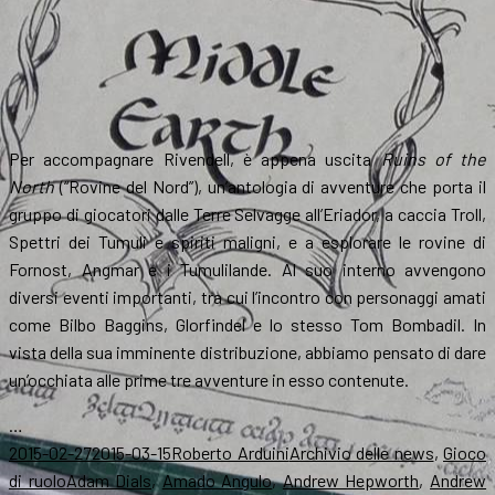
Per accompagnare Rivendell, è appena uscita
Ruins of the
North
(“Rovine del Nord”), un’antologia di avventure che porta il
gruppo di giocatori dalle Terre Selvagge all’Eriador, a caccia Troll,
Spettri dei Tumuli e spiriti maligni, e a esplorare le rovine di
Fornost, Angmar e i Tumulilande. Al suo interno avvengono
diversi eventi importanti, tra cui l’incontro con personaggi amati
come Bilbo Baggins, Glorfindel e lo stesso Tom Bombadil. In
vista della sua imminente distribuzione, abbiamo pensato di dare
un’occhiata alle prime tre avventure in esso contenute.
…
Scritto
Autore
Categorie
2015-02-27
2015-03-15
Roberto Arduini
Archivio delle news
,
Gioco
il
Tag
di ruolo
Adam Dials
,
Amado Angulo
,
Andrew Hepworth
,
Andrew