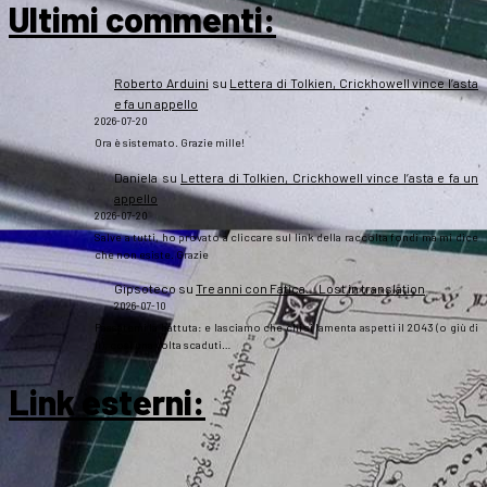
Ultimi commenti:
Roberto Arduini
su
Lettera di Tolkien, Crickhowell vince l’asta
e fa un appello
2026-07-20
Ora è sistemato. Grazie mille!
Daniela
su
Lettera di Tolkien, Crickhowell vince l’asta e fa un
appello
2026-07-20
Salve a tutti, ho provato a cliccare sul link della raccolta fondi ma mi dice
che non esiste. Grazie
Gipsoteco
su
Tre anni con Fatica… Lost in translation
2026-07-10
Passatemi la battuta: e lasciamo che chi si lamenta aspetti il 2043 (o giù di
lì), così una volta scaduti…
Link esterni
: