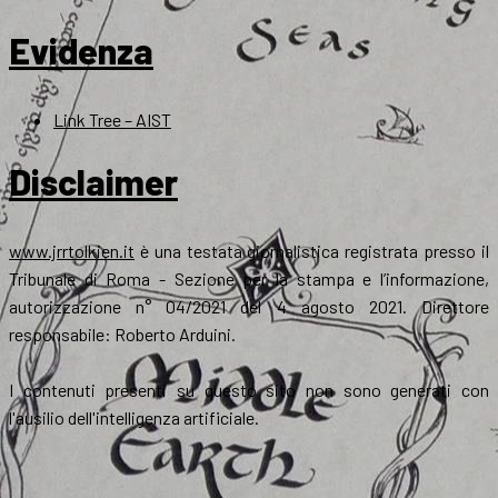
Evidenza
Link Tree – AIST
Disclaimer
www.jrrtolkien.it
è una testata giornalistica registrata presso il
Tribunale di Roma - Sezione per la stampa e l’informazione,
autorizzazione n° 04/2021 del 4 agosto 2021. Direttore
responsabile: Roberto Arduini.
I contenuti presenti su questo sito non sono generati con
l'ausilio dell'intelligenza artificiale.