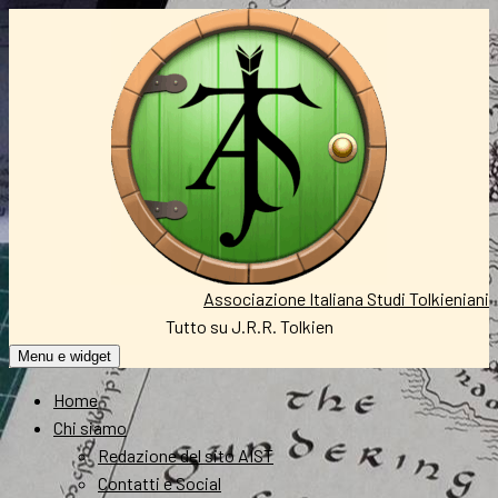
Vai
al
contenuto
Associazione Italiana Studi Tolkieniani
Tutto su J.R.R. Tolkien
Menu e widget
Home
Chi siamo
Redazione del sito AIST
Contatti e Social