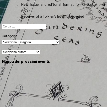
New Issue and editorial format for «I Quaderni di
Arda»
Receiver of a Tolkien’s letter discovered
Ricerca
per:
Categorie
Mappa dei prossimi eventi: