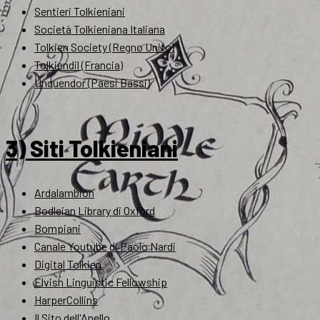
Sentieri Tolkieniani
Società Tolkieniana Italiana
Tolkien Society (Regno Unito)
Tolkiendil (Francia)
Unquendor (Paesi Bassi)
3) Siti Tolkieniani
Ardalambion
Bodleian Library di Oxford
Bompiani
Canale Youtube di Paolo Nardi
Digital Tolkien
Elvish Linguistic Fellowship
HarperCollins
Il Sito dell'Anello