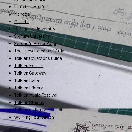
La rivista Endóre
Mandos
Marietti
Marquette University
Signum University
Soronel's Home Page
The Encyclopedia of Arda
Tolkien Collector's Guide
Tolkien Estate
Tolkien Gateway
Tolkien Italia
Tolkien Library
Tolkien Music Festival
Tolkien Studies
Tolkien's Library
Wu Ming Foundation