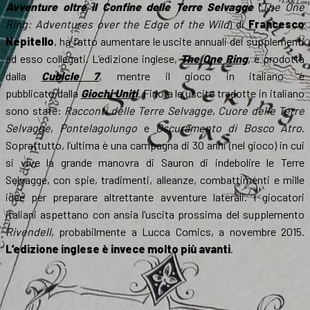
Avventure oltre il Confine delle Terre Selvagge
(
The One
Ring: Adventures over the Edge of the Wild
) di
Francesco
Nepitello
, ha fatto aumentare le uscite annuali dei supplementi
ad esso collegati. L’edizione inglese,
The One Ring
, è prodotta
dalla
Cubicle 7
, mentre il gioco in italiano è
pubblicato dalla
Giochi Uniti
. Finora le uscite tradotte in italiano
sono state:
Racconti delle Terre Selvagge
,
Cuore delle Terre
Selvagge
,
Pontelagolungo
e
Oscuramento di Bosco Atro
.
Soprattutto, l’ultima è una campagna di 30 anni (nel gioco) in cui
si vive la grande manovra di Sauron di indebolire le Terre
Selvagge, con spie, tradimenti, alleanze, combattimenti e mille
idee per preparare altrettante avventure laterali. I giocatori
italiani aspettano con ansia l’uscita prossima del supplemento
Rivendell
, probabilmente a Lucca Comics, a novembre 2015.
L’edizione inglese è invece molto più avanti
.