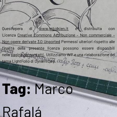
Quest’opera di
www.jrrtolkien.it
è distribuita con
Licenza
Creative Commons Attribuzione – Non commerciale –
Non opere derivate 3.0 Unported
Permessi ulteriori rispetto alle
finalità della presente licenza possono essere disponibili
nella
pagina dei contatti
. Utilizziamo WP e una rielaborazione del
tema LightFolio di Dynamicwp.
Tag:
Marco
Rafalá