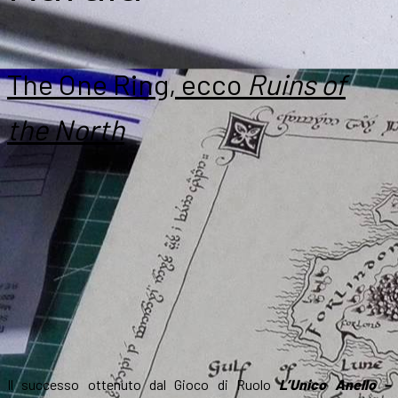
The One Ring, ecco
Ruins of
the North
Il successo ottenuto dal Gioco di Ruolo
L’Unico Anello –