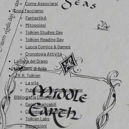
Come Associarsi
Cosa Facciamo
FantastikA
Mitopoiesi
Tolkien Studies Day
Tolkien Reading Day
Lucca Comics & Games
Cronologia Attività
La Tana del Drago
I Quaderni di Arda
J.R.R. Tolkien
La vita
Pubblicazioni Inglesi e Italiane
Bibliografia Consigliata
Saggi scaricabili
Convegni e Pubblicazioni
Tolkien Labs
Recensioni