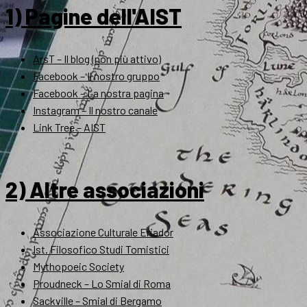
1) Pagine dell'AIST
ArsT – Il blog (non più attivo)
Facebook – Il nostro gruppo
Facebook – La nostra pagina
Instagram – Il nostro canale
Link Tree – AIST
2) Altre associazioni
Associazione Culturale Eriador
Ist. Filosofico Studi Tomistici
Mythopoeic Society
Proudneck – Lo Smial di Roma
Sackville – Smial di Bergamo