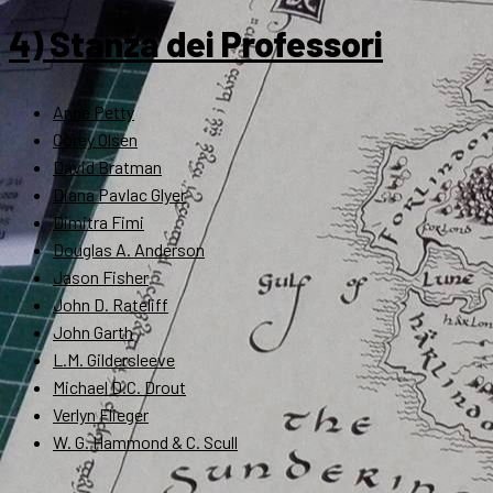
4) Stanza dei Professori
Anne Petty
Corey Olsen
David Bratman
Diana Pavlac Glyer
Dimitra Fimi
Douglas A. Anderson
Jason Fisher
John D. Rateliff
John Garth
L.M. Gildersleeve
Michael D.C. Drout
Verlyn Flieger
W. G. Hammond & C. Scull