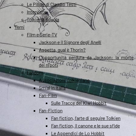
Le Pillole di Claudio Testi
Interviste
Tolkien a Scuola
Temi
Film e Serie-TV
Jackson e il Signore degli Anelli
Aspetta, qual è Thorin?
L’opportunità perduta da Jackson: la morte
dei nipoti
Fandom
Associazioni Tolkieniane
Smial in Italia
Fan-Film
Sulle Tracce dei Kiwi Hobbit
Fan-Fiction
Fan fiction, l’arte di seguire Tolkien
Fan fiction, il canone e le sue sfide
Le Appendici de Lo Hobbit