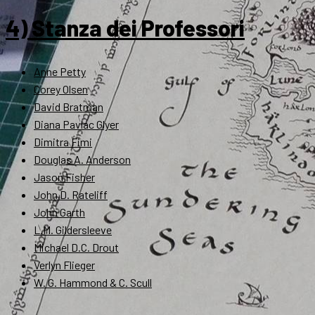
4) Stanza dei Professori
Anne Petty
Corey Olsen
David Bratman
Diana Pavlac Glyer
Dimitra Fimi
Douglas A. Anderson
Jason Fisher
John D. Rateliff
John Garth
L.M. Gildersleeve
Michael D.C. Drout
Verlyn Flieger
W. G. Hammond & C. Scull