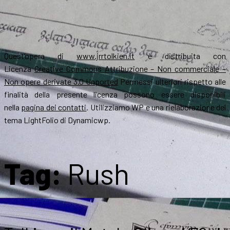
Quest’opera di
www.jrrtolkien.it
è distribuita con
Licenza
Creative Commons Attribuzione – Non commerciale –
Non opere derivate 3.0 Unported
Permessi ulteriori rispetto alle
finalità della presente licenza possono essere disponibili
nella
pagina dei contatti
. Utilizziamo WP e una rielaborazione del
tema LightFolio di Dynamicwp.
Tag:
Rush