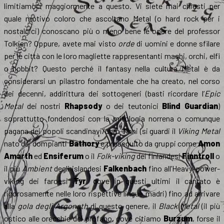
limitiamoci maggiormente a questo. Vi siete mai chiesti per
quale motivo coloro che ascoltano Metal (o hard rock per i
nostalgici) conoscano più o meno bene le opere del professor
Tolkien? Oppure, avete mai visto
orde
di uomini e donne sfilare
per le città con le loro magliette rappresentanti maghi, orchi, elfi
o hobbit? Questo perché il fantasy nella cultura Metal è da
considerarsi un pilastro fondamentale che ha creato, nel corso
dei decenni, addirittura dei sottogeneri (basti ricordare l’
Epic
Metal
dei nostri
Rhapsody
o dei teutonici
Blind Guardian
)
soprattutto fondendosi con la mitologia norrena o comunque
pagana dei popoli scandinavi/ugro-finni (si guardi il
Viking Metal
nato dai compianti
Bathory
e proseguito da gruppi come
Amon
Amarth
ed
Ensiferum
o il
Folk-viking
dei finlandesi
Finntroll
o
il più
Ambient
degli islandesi
Falkenbach
fino all’Heavy-power-
viking dei faroesi
Tyr
, dove in questi ultimi il cantato è
rigorosamente nelle loro rispettive lingue madri) fino ad arrivare
alla
gola degli Argonath
di questo genere, il
Black Metal
(il più
ostico alle orecchie del profano, dove citiamo
Burzum
, forse il