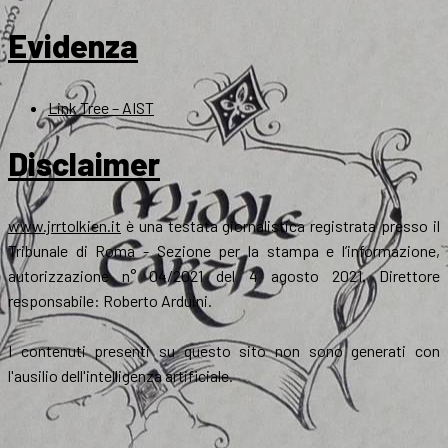
Evidenza
Link Tree – AIST
Disclaimer
www.jrrtolkien.it
è una testata giornalistica registrata presso il
Tribunale di Roma - Sezione per la stampa e l’informazione,
autorizzazione n° 04/2021 del 4 agosto 2021. Direttore
responsabile: Roberto Arduini.
I contenuti presenti su questo sito non sono generati con
l'ausilio dell'intelligenza artificiale.