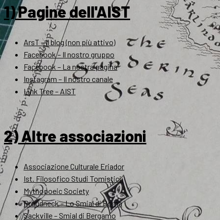
1) Pagine dell'AIST
ArsT – Il blog (non più attivo)
Facebook – Il nostro gruppo
Facebook – La nostra pagina
Instagram – Il nostro canale
Link Tree – AIST
2) Altre associazioni
Associazione Culturale Eriador
Ist. Filosofico Studi Tomistici
Mythopoeic Society
Proudneck – Lo Smial di Roma
Sackville – Smial di Bergamo