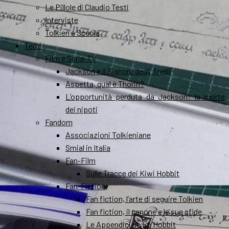
Le Pillole di Claudio Testi
Interviste
Tolkien a Scuola
Temi
Film e Serie-TV
Jackson e il Signore degli Anelli
Aspetta, qual è Thorin?
L’opportunità perduta da Jackson: la morte
dei nipoti
Fandom
Associazioni Tolkieniane
Smial in Italia
Fan-Film
Sulle Tracce dei Kiwi Hobbit
Fan-Fiction
Fan fiction, l’arte di seguire Tolkien
Fan fiction, il canone e le sue sfide
Le Appendici de Lo Hobbit