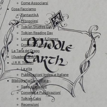
Come Associarsi
Cosa Facciamo
FantastikA
Mitopoiesi
Tolkien Studies Day
Tolkien Reading Day
Lucca Comics & Games
Cronologia Attività
La Tana del Drago
I Quaderni di Arda
J.R.R. Tolkien
La vita
Pubblicazioni Inglesi e Italiane
Bibliografia Consigliata
Saggi scaricabili
Convegni e Pubblicazioni
Tolkien Labs
Recensioni