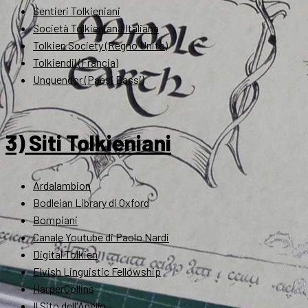
Sentieri Tolkieniani
Società Tolkieniana Italiana
Tolkien Society (Regno Unito)
Tolkiendil (Francia)
Unquendor (Paesi Bassi)
3) Siti Tolkieniani
Ardalambion
Bodleian Library di Oxford
Bompiani
Canale Youtube di Paolo Nardi
Digital Tolkien
Elvish Linguistic Fellowship
HarperCollins
Il Sito dell'Anello