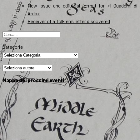
New Issue and editorial format for «I Quaderni di
Arda»
Receiver of a Tolkien’s letter discovered
Ricerca
per:
Categorie
Mappa dei prossimi eventi: