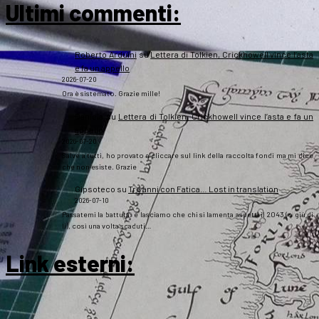
Ultimi commenti:
Roberto Arduini
su
Lettera di Tolkien, Crickhowell vince l’asta
e fa un appello
2026-07-20
Ora è sistemato. Grazie mille!
Daniela
su
Lettera di Tolkien, Crickhowell vince l’asta e fa un
appello
2026-07-20
Salve a tutti, ho provato a cliccare sul link della raccolta fondi ma mi dice
che non esiste. Grazie
Gipsoteco
su
Tre anni con Fatica… Lost in translation
2026-07-10
Passatemi la battuta: e lasciamo che chi si lamenta aspetti il 2043 (o giù di
lì), così una volta scaduti…
Link esterni
: