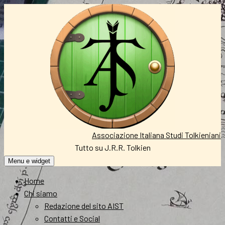
Vai
al
contenuto
Associazione Italiana Studi Tolkieniani
Tutto su J.R.R. Tolkien
Menu e widget
Home
Chi siamo
Redazione del sito AIST
Contatti e Social