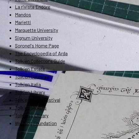
La rivista Endóre
Mandos
Marietti
Marquette University
Signum University
Soronel's Home Page
The Encyclopedia of Arda
Tolkien Collector's Guide
Tolkien Estate
Tolkien Gateway
Tolkien Italia
Tolkien Library
Tolkien Music Festival
Tolkien Studies
Tolkien's Library
Wu Ming Foundation