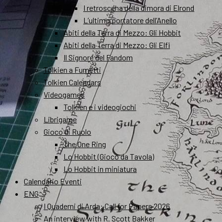
I retroscena della dimora di Elrond
L’ultimo portatore dell’Anello
Abiti della Terra di Mezzo: Gli Hobbit
Abiti della Terra di Mezzo: Gli Elfi
Il Signore del Fandom
Tolkien a Fumetti
Tolkien Calendars
Videogames
Tolkien e i videogiochi
Librigame
Gioco di Ruolo
The One Ring
Lo Hobbit (Gioco da Tavola)
Lo Hobbit in miniatura
Calendario Eventi
ENG
I Quaderni di Arda: Call for Papers 2026
An interview with R. Scott Bakker