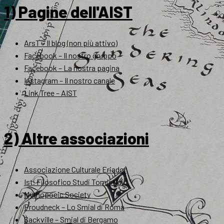
1) Pagine dell'AIST
ArsT – Il blog (non più attivo)
Facebook – Il nostro gruppo
Facebook – La nostra pagina
Instagram – Il nostro canale
Link Tree – AIST
2) Altre associazioni
Associazione Culturale Eriador
Ist. Filosofico Studi Tomistici
Mythopoeic Society
Proudneck – Lo Smial di Roma
Sackville – Smial di Bergamo