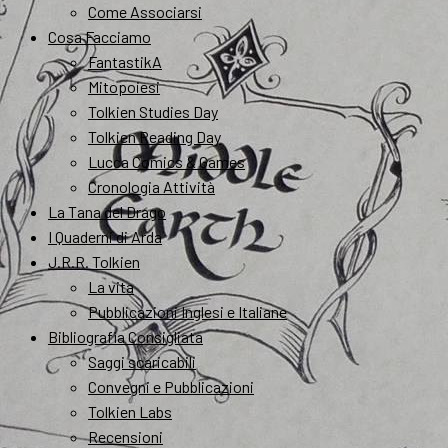
Come Associarsi
Cosa Facciamo
FantastikA
Mitopoiesi
Tolkien Studies Day
Tolkien Reading Day
Lucca Comics & Games
Cronologia Attività
La Tana del Drago
I Quaderni di Arda
J.R.R. Tolkien
La vita
Pubblicazioni Inglesi e Italiane
Bibliografia Consigliata
Saggi scaricabili
Convegni e Pubblicazioni
Tolkien Labs
Recensioni