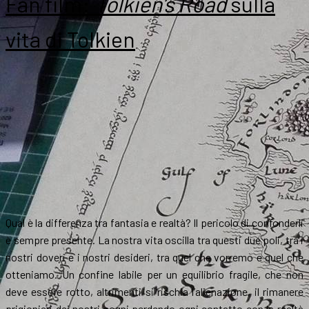
Fan film:
Tolkien’s Road
sulla
vita di Tolkien
Qual è la differenza tra fantasia e realtà? Il pericolo di confonderli
è sempre presente. La nostra vita oscilla tra questi due poli, tra i
nostri doveri e i nostri desideri, tra quel che vorremo e quel che
otteniamo. Un confine labile per un equilibrio fragile, che non
deve essere rotto, altrimenti si rischia l’alienazione, il rimanere
prigionieri dei nostri sogni perdendo ogni contatto con la realtà