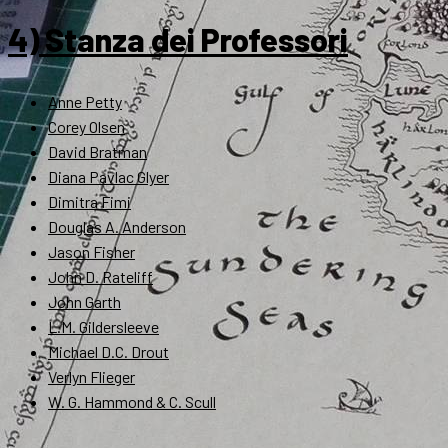
4) Stanza dei Professori
Anne Petty
Corey Olsen
David Bratman
Diana Pavlac Glyer
Dimitra Fimi
Douglas A. Anderson
Jason Fisher
John D. Rateliff
John Garth
L.M. Gildersleeve
Michael D.C. Drout
Verlyn Flieger
W. G. Hammond & C. Scull