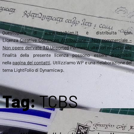
Quest’opera di
www.jrrtolkien.it
è distribuita con
Licenza
Creative Commons Attribuzione – Non commerciale –
Non opere derivate 3.0 Unported
Permessi ulteriori rispetto alle
finalità della presente licenza possono essere disponibili
nella
pagina dei contatti
. Utilizziamo WP e una rielaborazione del
tema LightFolio di Dynamicwp.
Tag:
TCBS