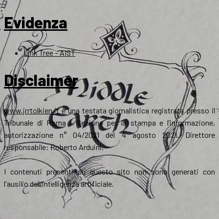
Evidenza
Link Tree – AIST
Disclaimer
www.jrrtolkien.it
è una testata giornalistica registrata presso il
Tribunale di Roma - Sezione per la stampa e l’informazione,
autorizzazione n° 04/2021 del 4 agosto 2021. Direttore
responsabile: Roberto Arduini.
I contenuti presenti su questo sito non sono generati con
l'ausilio dell'intelligenza artificiale.