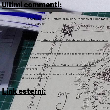
Ultimi commenti:
Roberto Arduini
su
Lettera di Tolkien, Crickhowell vince l’asta
e fa un appello
2026-07-20
Ora è sistemato. Grazie mille!
Daniela
su
Lettera di Tolkien, Crickhowell vince l’asta e fa un
appello
2026-07-20
Salve a tutti, ho provato a cliccare sul link della raccolta fondi ma mi dice
che non esiste. Grazie
Gipsoteco
su
Tre anni con Fatica… Lost in translation
2026-07-10
Passatemi la battuta: e lasciamo che chi si lamenta aspetti il 2043 (o giù di
lì), così una volta scaduti…
Link esterni
: