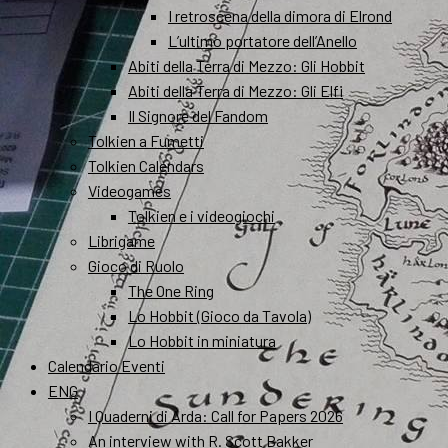
I retroscena della dimora di Elrond
L’ultimo portatore dell’Anello
Abiti della Terra di Mezzo: Gli Hobbit
Abiti della Terra di Mezzo: Gli Elfi
Il Signore del Fandom
Tolkien a Fumetti
Tolkien Calendars
Videogames
Tolkien e i videogiochi
Librigame
Gioco di Ruolo
The One Ring
Lo Hobbit (Gioco da Tavola)
Lo Hobbit in miniatura
Calendario Eventi
ENG
I Quaderni di Arda: Call for Papers 2026
An interview with R. Scott Bakker