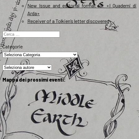
New Issue and editorial format for «I Quaderni di
Arda»
Receiver of a Tolkien’s letter discovered
Ricerca
per:
Categorie
Mappa dei prossimi eventi: