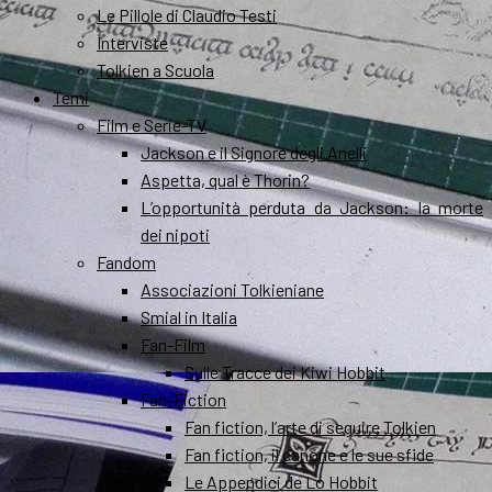
Le Pillole di Claudio Testi
Interviste
Tolkien a Scuola
Temi
Film e Serie-TV
Jackson e il Signore degli Anelli
Aspetta, qual è Thorin?
L’opportunità perduta da Jackson: la morte
dei nipoti
Fandom
Associazioni Tolkieniane
Smial in Italia
Fan-Film
Sulle Tracce dei Kiwi Hobbit
Fan-Fiction
Fan fiction, l’arte di seguire Tolkien
Fan fiction, il canone e le sue sfide
Le Appendici de Lo Hobbit