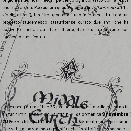
che ci circonda. Può essere questo il cuore di
Tolkien’s Road
(“La
via di Tolkien”), fan film appena diffuso in internet, frutto di un
progetto studentesco statunitense durato due anni che ha
coinvolto anche noti attori. Il progetto è si è concluso con
successo quest’estate.
La sceneggiatura di ben 33 pagine si è tradotta sullo schermo in
un fan film di poco più di 35 minuti. E da domenica
9 novembre
2014
è visibile gratuitamente su
Youtube
mentre per il prossimo
fine settimana saranno aggiunti anche i sottotitoli in spagnolo e