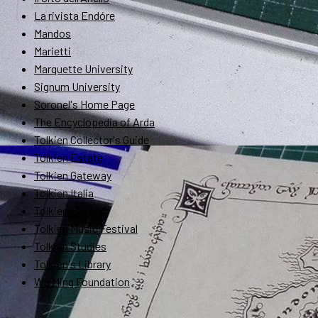
La rivista Endóre
Mandos
Marietti
Marquette University
Signum University
Soronel's Home Page
The Encyclopedia of Arda
Tolkien Collector's Guide
Tolkien Estate
Tolkien Gateway
Tolkien Italia
Tolkien Library
Tolkien Music Festival
Tolkien Studies
Tolkien's Library
Wu Ming Foundation