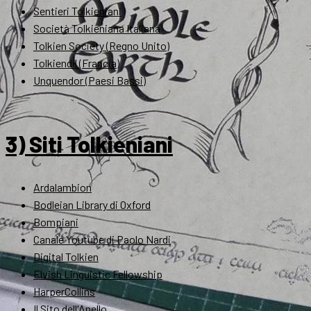
Sentieri Tolkieniani
Società Tolkieniana Italiana
Tolkien Society (Regno Unito)
Tolkiendil (Francia)
Unquendor (Paesi Bassi)
3) Siti Tolkieniani
Ardalambion
Bodleian Library di Oxford
Bompiani
Canale Youtube di Paolo Nardi
Digital Tolkien
Elvish Linguistic Fellowship
HarperCollins
Il Sito dell'Anello