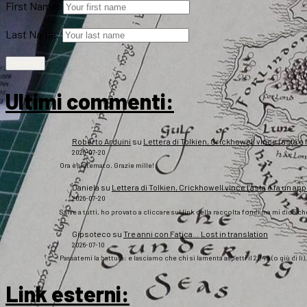
First Name:
Last Name:
Ultimi commenti:
Roberto Arduini
su
Lettera di Tolkien, Crickhowell vince l’asta e 
2026-07-20
Ora è sistemato. Grazie mille!
Daniela
su
Lettera di Tolkien, Crickhowell vince l’asta e fa un app
2026-07-20
Salve a tutti, ho provato a cliccare sul link della raccolta fondi ma mi dice c
Gipsoteco
su
Tre anni con Fatica… Lost in translation
2026-07-10
Passatemi la battuta: e lasciamo che chi si lamenta aspetti il 2043 (o giù di lì
Link esterni
: