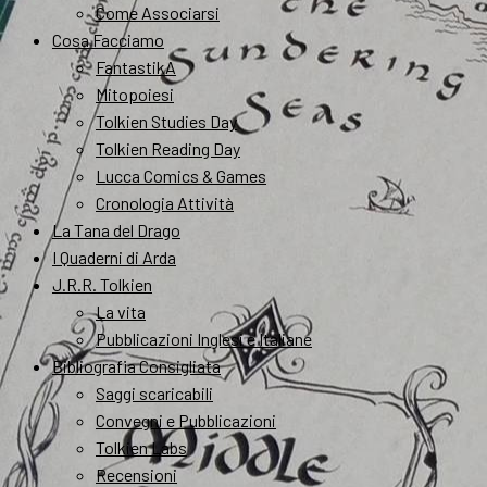
Come Associarsi
Cosa Facciamo
FantastikA
Mitopoiesi
Tolkien Studies Day
Tolkien Reading Day
Lucca Comics & Games
Cronologia Attività
La Tana del Drago
I Quaderni di Arda
J.R.R. Tolkien
La vita
Pubblicazioni Inglesi e Italiane
Bibliografia Consigliata
Saggi scaricabili
Convegni e Pubblicazioni
Tolkien Labs
Recensioni