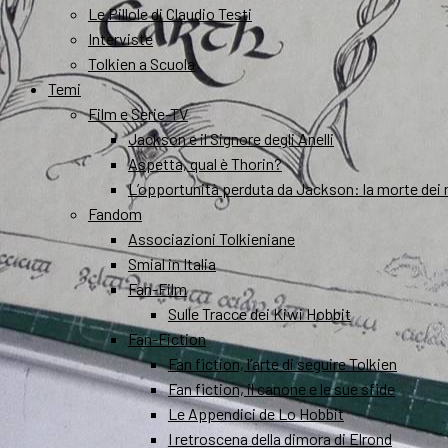
Le Pillole di Claudio Testi
Interviste
Tolkien a Scuola
Temi
Film e Serie-TV
Jackson e il Signore degli Anelli
Aspetta, qual è Thorin?
L’opportunità perduta da Jackson: la morte dei 
Fandom
Associazioni Tolkieniane
Smial in Italia
Fan-Film
Sulle Tracce dei Kiwi Hobbit
Fan-Fiction
Fan fiction, l’arte di seguire Tolkien
Fan fiction, il canone e le sue sfide
Le Appendici de Lo Hobbit
I retroscena della dimora di Elrond