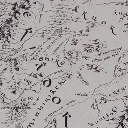
fa un appello
ello
he non esiste. Grazie
), così una volta scaduti…