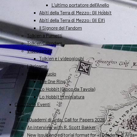
L’ultimo portatore dell’Anello
Abiti della Terra di Mezzo: Gli Hobbit
Abiti della Terra di Mezzo: Gli Elfi
Il Signore del Fandom
Tolkien a Fumetti
Tolkien Calendars
Videogames
Tolkien e i videogiochi
Librigame
Gioco di Ruolo
The One Ring
Lo Hobbit (Gioco da Tavola)
Lo Hobbit in miniatura
Calendario Eventi
ENG
I Quaderni di Arda: Call for Papers 2026
An interview with R. Scott Bakker
New Issue and editorial format for «I Quaderni di Arda