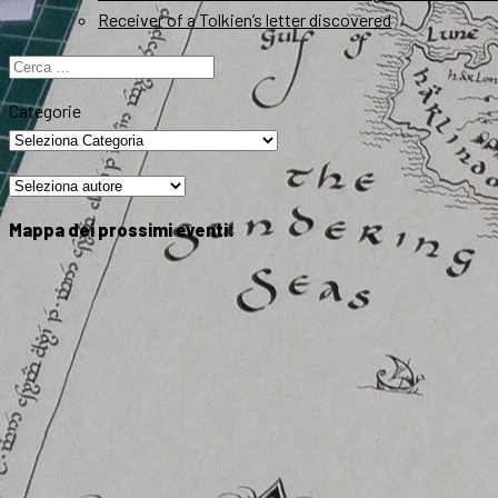
Receiver of a Tolkien’s letter discovered
Ricerca
per:
Categorie
Mappa dei prossimi eventi: