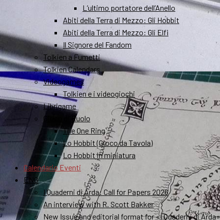
L’ultimo portatore dell’Anello
Abiti della Terra di Mezzo: Gli Hobbit
Abiti della Terra di Mezzo: Gli Elfi
Il Signore del Fandom
Tolkien a Fumetti
Tolkien Calendars
Videogames
Tolkien e i videogiochi
Librigame
Gioco di Ruolo
The One Ring
Lo Hobbit (Gioco da Tavola)
Lo Hobbit in miniatura
Calendario Eventi
ENG
I Quaderni di Arda: Call for Papers 2026
An interview with R. Scott Bakker
New Issue and editorial format for «I Quaderni di Arda