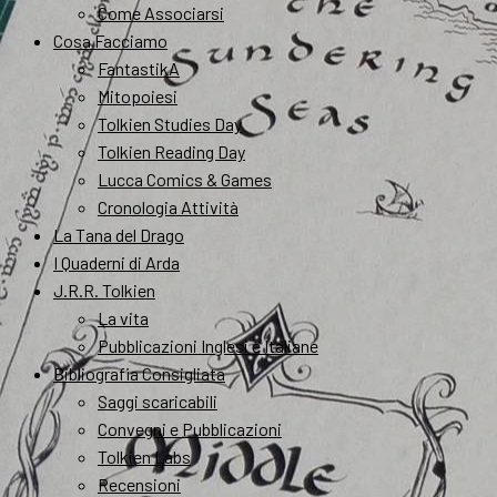
Come Associarsi
Cosa Facciamo
FantastikA
Mitopoiesi
Tolkien Studies Day
Tolkien Reading Day
Lucca Comics & Games
Cronologia Attività
La Tana del Drago
I Quaderni di Arda
J.R.R. Tolkien
La vita
Pubblicazioni Inglesi e Italiane
Bibliografia Consigliata
Saggi scaricabili
Convegni e Pubblicazioni
Tolkien Labs
Recensioni