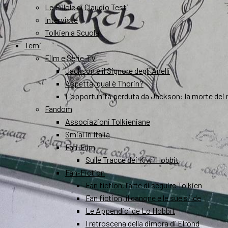
Le Pillole di Claudio Testi
Interviste
Tolkien a Scuola
Temi
Film e Serie-TV
Jackson e il Signore degli Anelli
Aspetta, qual è Thorin?
L’opportunità perduta da Jackson: la morte dei 
Fandom
Associazioni Tolkieniane
Smial in Italia
Fan-Film
Sulle Tracce dei Kiwi Hobbit
Fan-Fiction
Fan fiction, l’arte di seguire Tolkien
Fan fiction, il canone e le sue sfide
Le Appendici de Lo Hobbit
I retroscena della dimora di Elrond