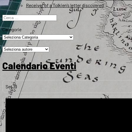
Receiver of a Tolkien’s letter discovered
Ricerca
per:
Categorie
Calendario Eventi
Set
19