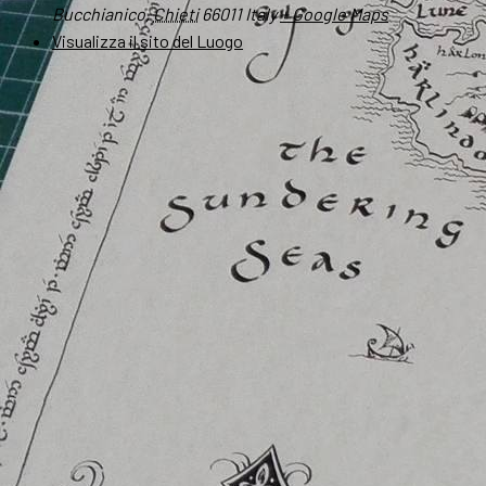
Bucchianico
,
Chieti
66011
Italy
+ Google Maps
Visualizza il sito del Luogo