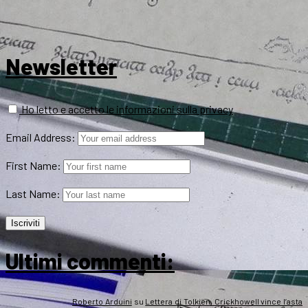
Newsletter
Ho letto e accetto le informazioni sulla privacy
Email Address:
First Name:
Last Name:
Ultimi commenti:
Roberto Arduini
su
Lettera di Tolkien, Crickhowell vince l’asta