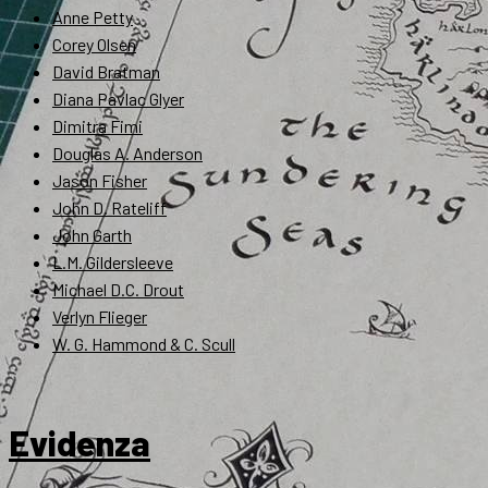
Anne Petty
Corey Olsen
David Bratman
Diana Pavlac Glyer
Dimitra Fimi
Douglas A. Anderson
Jason Fisher
John D. Rateliff
John Garth
L.M. Gildersleeve
Michael D.C. Drout
Verlyn Flieger
W. G. Hammond & C. Scull
Evidenza