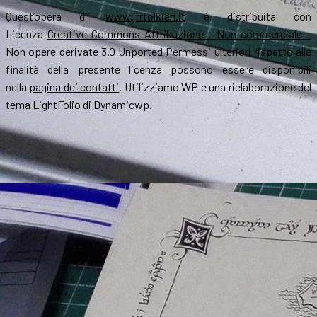
Quest’opera di
www.jrrtolkien.it
è distribuita con
Licenza
Creative Commons Attribuzione – Non commerciale –
Non opere derivate 3.0 Unported
Permessi ulteriori rispetto alle
finalità della presente licenza possono essere disponibili
nella
pagina dei contatti
. Utilizziamo WP e una rielaborazione del
tema LightFolio di Dynamicwp.