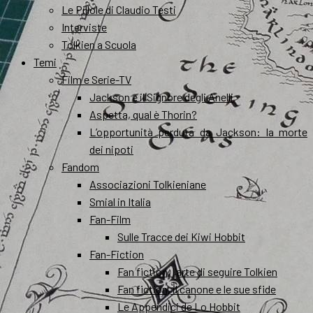
Le Pillole di Claudio Testi
Interviste
Tolkien a Scuola
Temi
Film e Serie-TV
Jackson e il Signore degli Anelli
Aspetta, qual è Thorin?
L’opportunità perduta da Jackson: la morte
dei nipoti
Fandom
Associazioni Tolkieniane
Smial in Italia
Fan-Film
Sulle Tracce dei Kiwi Hobbit
Fan-Fiction
Fan fiction, l’arte di seguire Tolkien
Fan fiction, il canone e le sue sfide
Le Appendici de Lo Hobbit