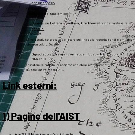
e fa un appello
2026-07-20
Ora è sistemato. Grazie mille!
Daniela
su
Lettera di Tolkien, Crickhowell vince l’asta e fa un
appello
2026-07-20
Salve a tutti, ho provato a cliccare sul link della raccolta fondi ma mi dice
che non esiste. Grazie
Gipsoteco
su
Tre anni con Fatica… Lost in translation
2026-07-10
Passatemi la battuta: e lasciamo che chi si lamenta aspetti il 2043 (o giù di
lì), così una volta scaduti…
Link esterni
:
1) Pagine dell'AIST
ArsT – Il blog (non più attivo)