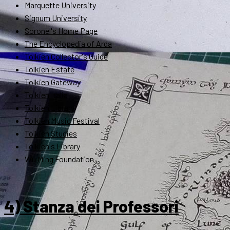
Marquette University
Signum University
Soronel's Home Page
The Encyclopedia of Arda
Tolkien Collector's Guide
Tolkien Estate
Tolkien Gateway
Tolkien Italia
Tolkien Library
Tolkien Music Festival
Tolkien Studies
Tolkien's Library
Wu Ming Foundation
4) Stanza dei Professori