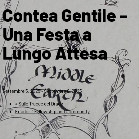
Contea Gentile –
Una Festa a
Lungo Attesa
Settembre 5, 2025
-
Settembre 6, 2025
«
Sulle Tracce del Drago
Eriador – Fellowship and Community
»