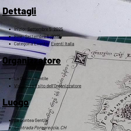
Dettagli
Inizio:
Settembre 5, 2025
Fine:
Settembre 6, 2025
Categoria Evento:
Eventi Italia
Organizzatore
La Contea Gentile
Visualizza il sito dell'Organizzatore
Luogo
La Contea Gentile
Contrada Porcareccia, CH