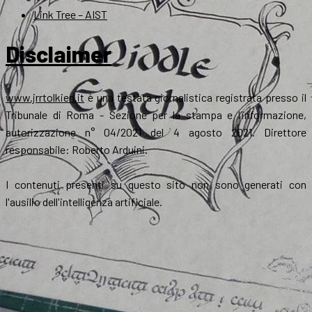
Link Tree – AIST
Disclaimer
www.jrrtolkien.it
è una testata giornalistica registrata presso il
Tribunale di Roma - Sezione per la stampa e l’informazione,
autorizzazione n° 04/2021 del 4 agosto 2021. Direttore
responsabile: Roberto Arduini.
I contenuti presenti su questo sito non sono generati con
l'ausilio dell'intelligenza artificiale.