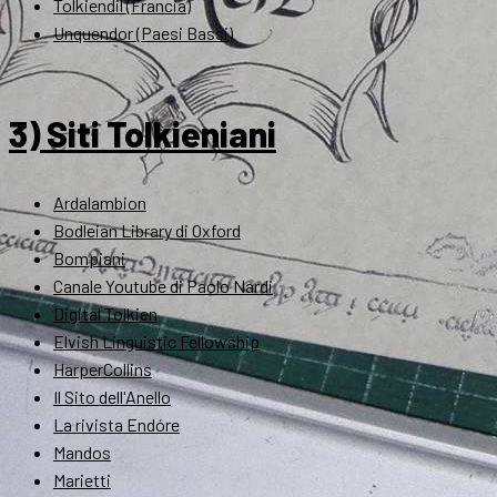
Tolkiendil (Francia)
Unquendor (Paesi Bassi)
3) Siti Tolkieniani
Ardalambion
Bodleian Library di Oxford
Bompiani
Canale Youtube di Paolo Nardi
Digital Tolkien
Elvish Linguistic Fellowship
HarperCollins
Il Sito dell'Anello
La rivista Endóre
Mandos
Marietti