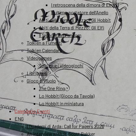
I retroscena della dimora di Elrond
L’ultimo portatore dell’Anello
Abiti della Terra di Mezzo: Gli Hobbit
Abiti della Terra di Mezzo: Gli Elfi
Il Signore del Fandom
Tolkien a Fumetti
Tolkien Calendars
Videogames
Tolkien e i videogiochi
Librigame
Gioco di Ruolo
The One Ring
Lo Hobbit (Gioco da Tavola)
Lo Hobbit in miniatura
Calendario Eventi
ENG
I Quaderni di Arda: Call for Papers 2026
An interview with R. Scott Bakker