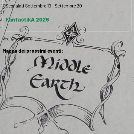
Segnalati
Settembre 19
-
Settembre 20
FantastikA 2026
Vedi Calendario
Mappa dei prossimi eventi: