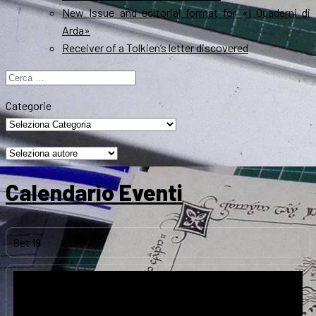
New Issue and editorial format for «I Quaderni di
Arda»
Receiver of a Tolkien’s letter discovered
Ricerca
per:
Categorie
Calendario Eventi
Set
19