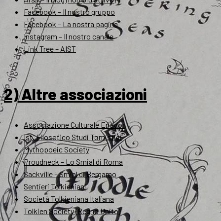
Facebook – Il nostro gruppo
Facebook – La nostra pagina
Instagram – Il nostro canale
Link Tree – AIST
2) Altre associazioni
Associazione Culturale Eriador
Ist. Filosofico Studi Tomistici
Mythopoeic Society
Proudneck – Lo Smial di Roma
Sackville – Smial di Bergamo
Sentieri Tolkieniani
Società Tolkieniana Italiana
Tolkien Society (Regno Unito)