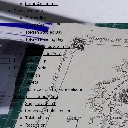
Come Associarsi
Cosa Facciamo
FantastikA
Mitopoiesi
Tolkien Studies Day
Tolkien Reading Day
Lucca Comics & Games
Cronologia Attività
La Tana del Drago
I Quaderni di Arda
J.R.R. Tolkien
La vita
Pubblicazioni Inglesi e Italiane
Bibliografia Consigliata
Saggi scaricabili
Convegni e Pubblicazioni
Tolkien Labs
Recensioni