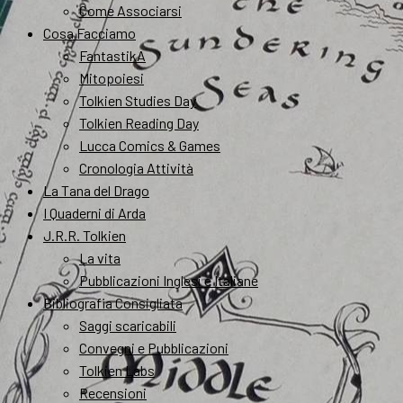
Come Associarsi
Cosa Facciamo
FantastikA
Mitopoiesi
Tolkien Studies Day
Tolkien Reading Day
Lucca Comics & Games
Cronologia Attività
La Tana del Drago
I Quaderni di Arda
J.R.R. Tolkien
La vita
Pubblicazioni Inglesi e Italiane
Bibliografia Consigliata
Saggi scaricabili
Convegni e Pubblicazioni
Tolkien Labs
Recensioni