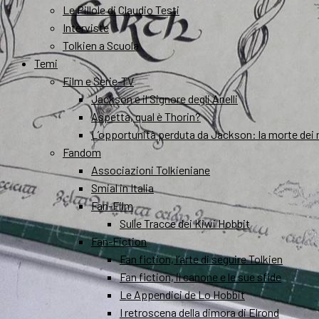
Le Pillole di Claudio Testi
Interviste
Tolkien a Scuola
Temi
Film e Serie-TV
Jackson e il Signore degli Anelli
Aspetta, qual è Thorin?
L’opportunità perduta da Jackson: la morte dei 
Fandom
Associazioni Tolkieniane
Smial in Italia
Fan-Film
Sulle Tracce dei Kiwi Hobbit
Fan-Fiction
Fan fiction, l’arte di seguire Tolkien
Fan fiction, il canone e le sue sfide
Le Appendici de Lo Hobbit
I retroscena della dimora di Elrond