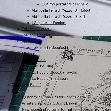
L’ultimo portatore dell’Anello
Abiti della Terra di Mezzo: Gli Hobbit
Abiti della Terra di Mezzo: Gli Elfi
Il Signore del Fandom
Tolkien a Fumetti
Tolkien Calendars
Videogames
Tolkien e i videogiochi
Librigame
Gioco di Ruolo
The One Ring
Lo Hobbit (Gioco da Tavola)
Lo Hobbit in miniatura
Calendario Eventi
ENG
I Quaderni di Arda: Call for Papers 2026
An interview with R. Scott Bakker
New Issue and editorial format for «I Quaderni di Arda