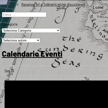
Receiver of a Tolkien’s letter discovered
Ricerca
per:
Categorie
Calendario Eventi
Set
19