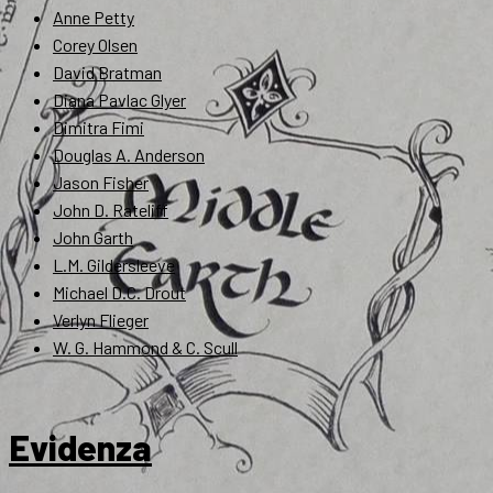
Anne Petty
Corey Olsen
David Bratman
Diana Pavlac Glyer
Dimitra Fimi
Douglas A. Anderson
Jason Fisher
John D. Rateliff
John Garth
L.M. Gildersleeve
Michael D.C. Drout
Verlyn Flieger
W. G. Hammond & C. Scull
Evidenza