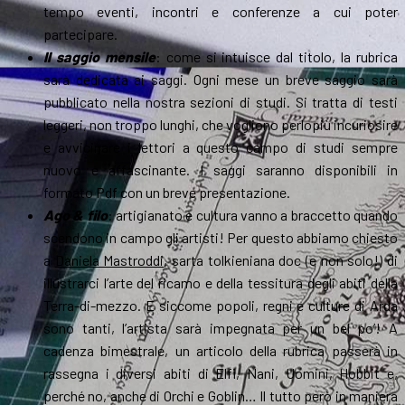
tempo eventi, incontri e conferenze a cui poter
partecipare.
Il saggio mensile
: come si intuisce dal titolo, la rubrica
sarà dedicata ai saggi. Ogni mese un breve saggio sarà
pubblicato nella nostra sezioni di studi. Si tratta di testi
leggeri, non troppo lunghi, che vogliono perlopiù incuriosire
e avvicinare i lettori a questo campo di studi sempre
nuovo e affascinante. I saggi saranno disponibili in
formato Pdf con un breve presentazione.
Ago & filo
: artigianato e cultura vanno a braccetto quando
scendono in campo gli artisti! Per questo abbiamo chiesto
a
Daniela Mastroddi
, sarta tolkieniana doc (e non solo!) di
illustrarci l’arte del ricamo e della tessitura degli abiti della
Terra-di-mezzo. E siccome popoli, regni e culture di Arda
sono tanti, l’artista sarà impegnata per un bel po’! A
cadenza bimestrale, un articolo della rubrica passerà in
rassegna i diversi abiti di Elfi, Nani, Uomini, Hobbit e,
perché no, anche di Orchi e Goblin… Il tutto però in maniera