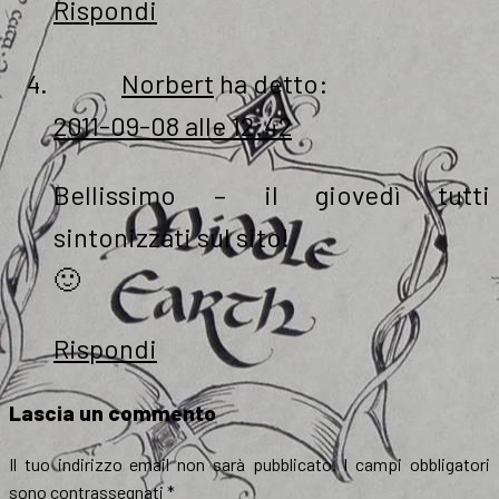
Rispondi
Norbert
ha detto:
2011-09-08 alle 12:42
Bellissimo – il giovedì tutti
sintonizzati sul sito!
🙂
Rispondi
Lascia un commento
Il tuo indirizzo email non sarà pubblicato.
I campi obbligatori
sono contrassegnati
*