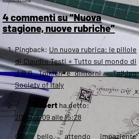
4 commenti su “Nuova
stagione, nuove rubriche”
Pingback:
Un nuova rubrica: le pillole
di Claudio Testi « Tutto sul mondo di
J.R.R. Tolkien e dintorni – Tolkien
Society of Italy
Robert
ha detto:
2011-09-09 alle 15:28
Che bello, attendo impaziente