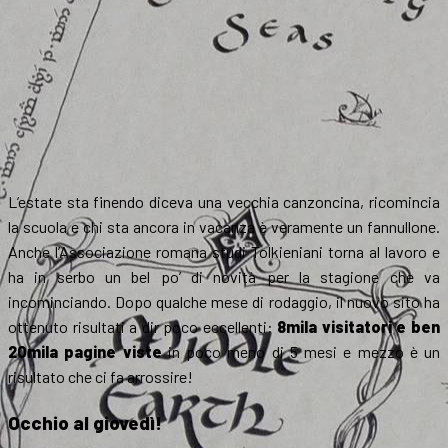
L’estate sta finendo diceva una vecchia canzoncina, ricomincia
la scuola e chi sta ancora in vacanza è veramente un fannullone.
Anche l’Associazione romana studi Tolkieniani torna al lavoro e
ha in serbo un bel po’ di novità per la stagione che va
incominciando. Dopo qualche mese di rodaggio, il nuovo sito ha
ottenuto risultati a dir poco eccellenti:
8mila visitatori e ben
20mila pagine viste
in poco meno di 5 mesi e mezzo è un
risultato che ci fa arrossire!
Occhio al giovedì!