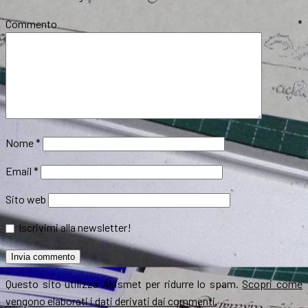
Commento
*
Nome
*
Email
*
Sito web
Iscrivimi alla newsletter!
Questo sito utilizza Akismet per ridurre lo spam.
Scopri come
vengono elaborati i dati derivati dai commenti
.