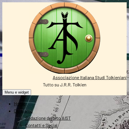
Vai
al
contenuto
Associazione Italiana Studi Tolkieniani
Tutto su J.R.R. Tolkien
Menu e widget
Home
Chi siamo
Redazione del sito AIST
Contatti e Social