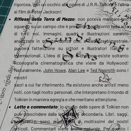
rigorosa, con un occhio alle opere di J.R.R. Tolkien e l’altro
ai film di Peter Jackson!
Riflessi della Terra di Mezzo
: non poteva mancare uno
sguardo su un campo che è presente ogni giorno nella vita
di tutti noi. Immagini, quadri e illustrazioni saranno
analizzate in questa rubrica che, a cadenza bimestrale,
punterà l’attenzione su pittori e illustratori italiani e
internazionali. L’idea di fondo è che non esiste soltanto
l’iconografia cinematografica che viene da Hollywood!
Naturalmente,
John Howe
,
Alan Lee
e
Ted Nasmith
sono i
mostri
sacri a cui far riferimento. Ma esistono anche artisti meno
noti, con tagli molto personali, che interpretano il mondo di
Tolkien in maniera egregia e che meritano attenzione.
Letto e commentato
: lo studio delle opere di Tolkien non
può prescindere dalla letteratura secondaria. Libri, saggi,
conferenze, sono argomento di moltissimi dei nostri
articoli. Commentarli viene anche naturale. Per questo i