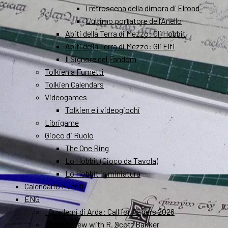
I retroscena della dimora di Elrond
L’ultimo portatore dell’Anello
Abiti della Terra di Mezzo: Gli Hobbit
Abiti della Terra di Mezzo: Gli Elfi
Il Signore del Fandom
Tolkien a Fumetti
Tolkien Calendars
Videogames
Tolkien e i videogiochi
Librigame
Gioco di Ruolo
The One Ring
Lo Hobbit (Gioco da Tavola)
Lo Hobbit in miniatura
Calendario Eventi
ENG
I Quaderni di Arda: Call for Papers 2026
An interview with R. Scott Bakker