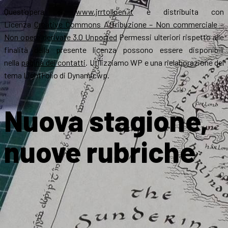
Quest’opera di
www.jrrtolkien.it
è distribuita con
Licenza
Creative Commons Attribuzione – Non commerciale –
Non opere derivate 3.0 Unported
Permessi ulteriori rispetto alle
finalità della presente licenza possono essere disponibili
nella
pagina dei contatti
. Utilizziamo WP e una rielaborazione del
tema LightFolio di Dynamicwp.
Nuova stagione,
nuove rubriche