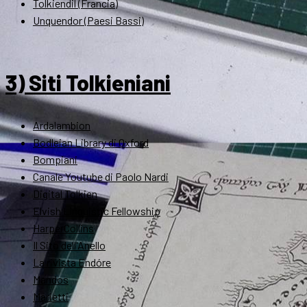
Tolkiendil (Francia)
Unquendor (Paesi Bassi)
3) Siti Tolkieniani
Ardalambion
Bodleian Library di Oxford
Bompiani
Canale Youtube di Paolo Nardi
Digital Tolkien
Elvish Linguistic Fellowship
HarperCollins
Il Sito dell'Anello
La rivista Endóre
Mandos
Marietti