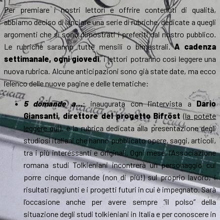
Per premiare i nostri lettori e offrire contenuti di qualità,
abbiamo deciso di lanciare una serie di rubriche, dedicate a quegli
argomenti che si sono dimostrati i preferiti dal nostro pubblico.
Le rubriche saranno tutte mensili o bimestrali.
A cadenza
settimanale, ogni giovedì
, i lettori potranno così leggere una
nuova rubrica. Alcune anticipazioni sono già state date, ma ecco
l’elenco delle nuove pagine e delle tematiche:
5 domande a…
: inaugurata con l’intervista a
Dario
Giansanti, direttore del progetto Bifröst
(
la potete
leggere qui
), è la rubrica dedicata alla presentazione degli
studiosi italiani che hanno pubblicato opere, saggi, articoli,
tra i più interessanti e originali. Ogni mese, l’Associazione
romana studi Tolkieniani incontrerà un personaggio cui
porre cinque domande (non di più!) sul proprio lavoro, i
risultati raggiunti e i progetti futuri in cui è impegnato. Sarà
l’occasione anche per avere sempre “il polso” della
situazione degli studi tolkieniani in Italia e per conoscere in