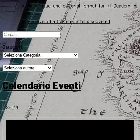
New Issue and editorial format for «I Quaderni di
Arda»
Receiver of a Tolkien’s letter discovered
Ricerca
per:
Categorie
Calendario Eventi
Set
19