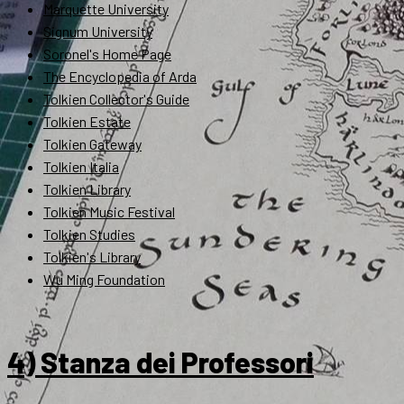
Marquette University
Signum University
Soronel's Home Page
The Encyclopedia of Arda
Tolkien Collector's Guide
Tolkien Estate
Tolkien Gateway
Tolkien Italia
Tolkien Library
Tolkien Music Festival
Tolkien Studies
Tolkien's Library
Wu Ming Foundation
4) Stanza dei Professori