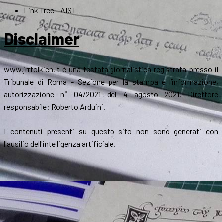
Link Tree – AIST
Disclaimer
www.jrrtolkien.it
è una testata giornalistica registrata presso il
Tribunale di Roma - Sezione per la stampa e l’informazione,
autorizzazione n° 04/2021 del 4 agosto 2021. Direttore
responsabile: Roberto Arduini.
I contenuti presenti su questo sito non sono generati con
l'ausilio dell'intelligenza artificiale.