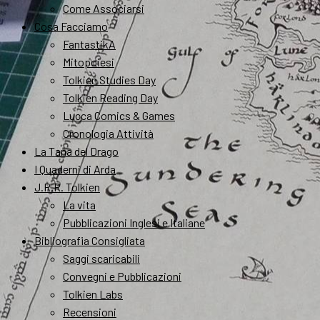
Come Associarsi
Cosa Facciamo
FantastikA
Mitopoiesi
Tolkien Studies Day
Tolkien Reading Day
Lucca Comics & Games
Cronologia Attività
La Tana del Drago
I Quaderni di Arda
J.R.R. Tolkien
La vita
Pubblicazioni Inglesi e Italiane
Bibliografia Consigliata
Saggi scaricabili
Convegni e Pubblicazioni
Tolkien Labs
Recensioni