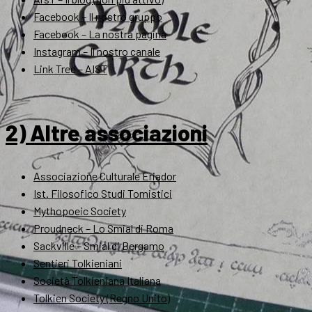
Facebook – Il nostro gruppo
Facebook – La nostra pagina
Instagram – Il nostro canale
Link Tree – AIST
2) Altre associazioni
Associazione Culturale Eriador
Ist. Filosofico Studi Tomistici
Mythopoeic Society
Proudneck – Lo Smial di Roma
Sackville – Smial di Bergamo
Sentieri Tolkieniani
Società Tolkieniana Italiana
Tolkien Society (Regno Unito)