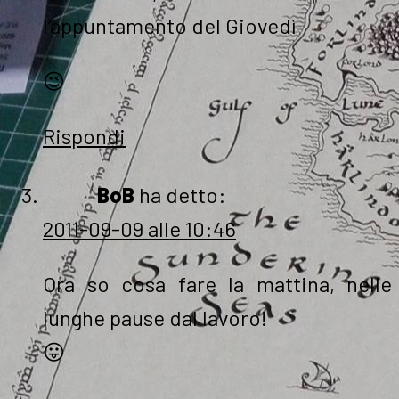
l’appuntamento del Giovedì
😉
Rispondi
BoB
ha detto:
2011-09-09 alle 10:46
Ora so cosa fare la mattina, nelle
lunghe pause dal lavoro!
😛