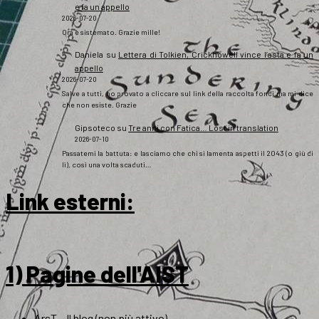
e fa un appello
2026-07-20
Ora è sistemato. Grazie mille!
Daniela
su
Lettera di Tolkien, Crickhowell vince l’asta e fa un
appello
2026-07-20
Salve a tutti, ho provato a cliccare sul link della raccolta fondi ma mi dice
che non esiste. Grazie
Gipsoteco
su
Tre anni con Fatica… Lost in translation
2026-07-10
Passatemi la battuta: e lasciamo che chi si lamenta aspetti il 2043 (o giù di
lì), così una volta scaduti…
Link esterni
:
1) Pagine dell'AIST
ArsT – Il blog (non più attivo)