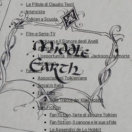
Le Pillole di Claudio Testi
Interviste
Tolkien a Scuola
Temi
Film e Serie-TV
Jackson e il Signore degli Anelli
Aspetta, qual è Thorin?
L’opportunità perduta da Jackson: la morte
dei nipoti
Fandom
Associazioni Tolkieniane
Smial in Italia
Fan-Film
Sulle Tracce dei Kiwi Hobbit
Fan-Fiction
Fan fiction, l’arte di seguire Tolkien
Fan fiction, il canone e le sue sfide
Le Appendici de Lo Hobbit