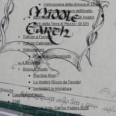
I retroscena della dimora di Elrond
L’ultimo portatore dell’Anello
Abiti della Terra di Mezzo: Gli Hobbit
Abiti della Terra di Mezzo: Gli Elfi
Il Signore del Fandom
Tolkien a Fumetti
Tolkien Calendars
Videogames
Tolkien e i videogiochi
Librigame
Gioco di Ruolo
The One Ring
Lo Hobbit (Gioco da Tavola)
Lo Hobbit in miniatura
Calendario Eventi
ENG
I Quaderni di Arda: Call for Papers 2026
An interview with R. Scott Bakker