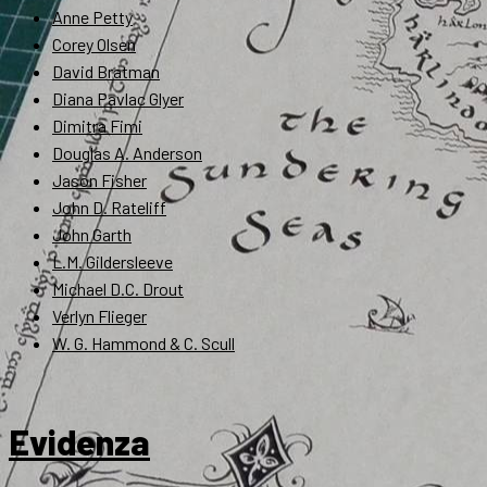
Anne Petty
Corey Olsen
David Bratman
Diana Pavlac Glyer
Dimitra Fimi
Douglas A. Anderson
Jason Fisher
John D. Rateliff
John Garth
L.M. Gildersleeve
Michael D.C. Drout
Verlyn Flieger
W. G. Hammond & C. Scull
Evidenza