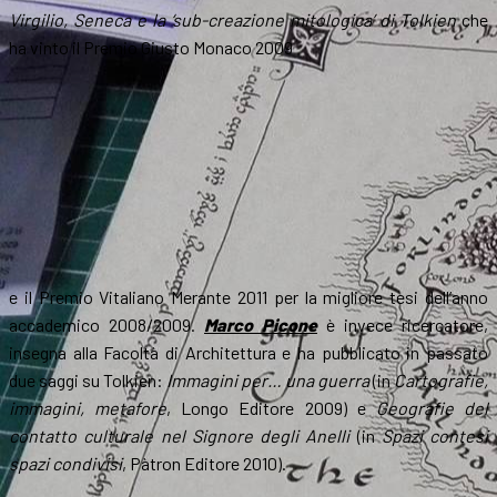
Virgilio, Seneca e la ‘sub-creazione mitologica’ di Tolkien
che
ha vinto il Premio Giusto Monaco 2009
e il Premio Vitaliano Merante 2011 per la migliore tesi dell’anno
accademico 2008/2009.
Marco Picone
è invece ricercatore,
insegna alla Facoltà di Architettura e ha pubblicato in passato
due saggi su Tolkien:
Immagini per… una guerra
(in
Cartografie,
immagini, metafore
, Longo Editore 2009) e
Geografie del
contatto culturale nel Signore degli Anelli
(in
Spazi contesi
spazi condivisi
, Pàtron Editore 2010).