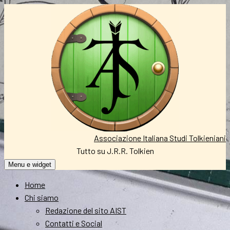
Vai
al
contenuto
Associazione Italiana Studi Tolkieniani
Tutto su J.R.R. Tolkien
Menu e widget
Home
Chi siamo
Redazione del sito AIST
Contatti e Social