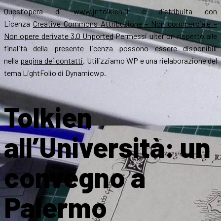
Quest’opera di
www.jrrtolkien.it
è distribuita con
Licenza
Creative Commons Attribuzione – Non commerciale –
Non opere derivate 3.0 Unported
Permessi ulteriori rispetto alle
finalità della presente licenza possono essere disponibili
nella
pagina dei contatti
. Utilizziamo WP e una rielaborazione del
tema LightFolio di Dynamicwp.
Tolkien
all’Università: un
convegno a
Palermo