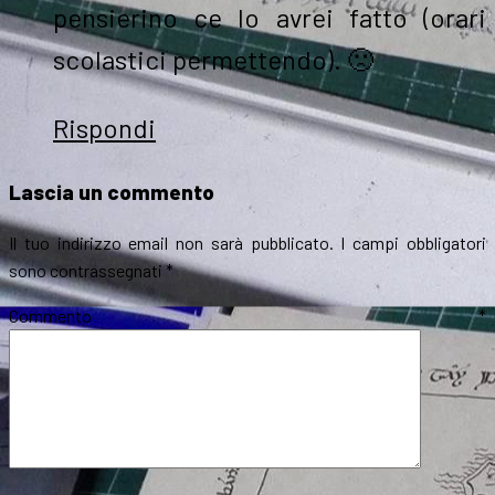
pensierino ce lo avrei fatto (orari
scolastici permettendo). 🙁
Rispondi
Lascia un commento
Il tuo indirizzo email non sarà pubblicato.
I campi obbligatori
sono contrassegnati
*
Commento
*