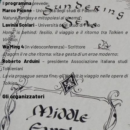
Il
programma
prevede:
Marco Picone
– Università degli studi di Palermo
Natura, fantasy e mitopoiesi al cinema
“;
Lavinia Scolari
– Università degli studi di Palermo
Home is behind: l’esilio, il viaggio e il ritorno tra Tolkien e
Virgilio
;
Wu Ming 4
(in videoconferenza) – Scrittore
Aragorn il re che ritorna: vita e gesta di un eroe moderno
;
Roberto Arduini
– presidente Associazione italiana studi
Tolkieniani
La via prosegue senza fine: gli Hobbit in viaggio nelle opere di
Tolkien
.
Gli organizzatori