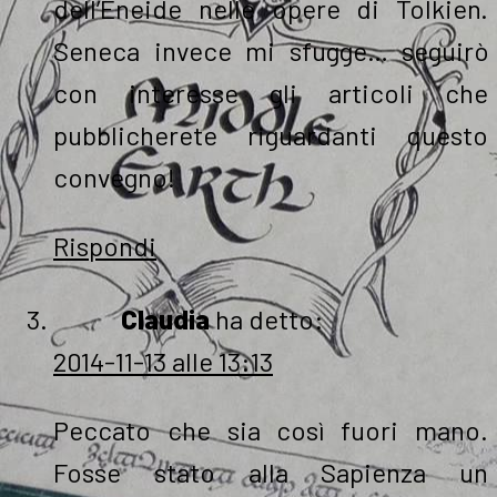
dell’Eneide nelle opere di Tolkien.
Seneca invece mi sfugge… seguirò
con interesse gli articoli che
pubblicherete riguardanti questo
convegno!
Rispondi
Claudia
ha detto:
2014-11-13 alle 13:13
Peccato che sia così fuori mano.
Fosse stato alla Sapienza un