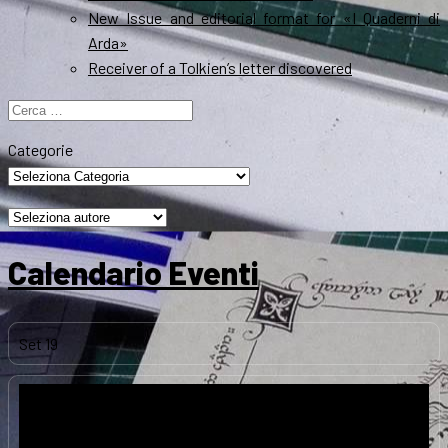
New Issue and editorial format for «I Quaderni di
Arda»
Receiver of a Tolkien’s letter discovered
Ricerca
per:
Categorie
Calendario Eventi
Set
19