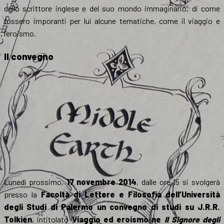
dello scrittore inglese e del suo mondo immaginario, di come
fossero imporanti per lui alcune tematiche, come il viaggio e
l’eroismo.
Il convegno
Lunedì prossimo,
17 novembre 2014
, dalle ore 15 si svolgerà
presso la
Facoltà di Lettere e Filosofia dell’Università
degli Studi di Palermo un convegno di studi su J.R.R.
Tolkien
, intitolato
Viaggio ed eroismo ne
Il Signore degli