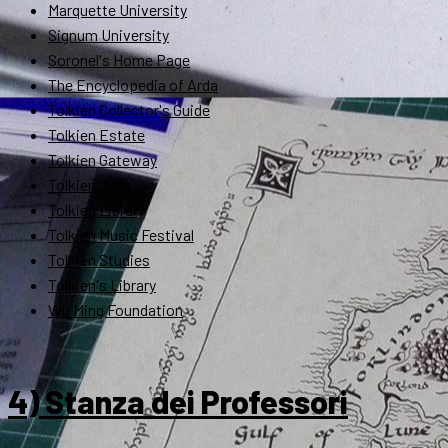
Marquette University
Signum University
Soronel's Home Page
The Encyclopedia of Arda
Tolkien Collector's Guide
Tolkien Estate
Tolkien Gateway
Tolkien Italia
Tolkien Library
Tolkien Music Festival
Tolkien Studies
Tolkien's Library
Wu Ming Foundation
4) Stanza dei Professori