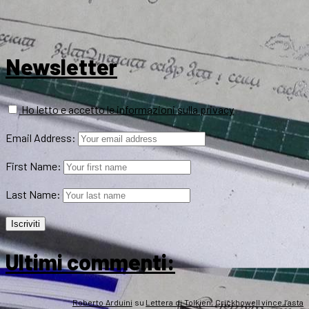
Newsletter
Ho letto e accetto le informazioni sulla privacy
Email Address:
First Name:
Last Name:
Ultimi commenti:
Roberto Arduini
su
Lettera di Tolkien, Crickhowell vince l’asta