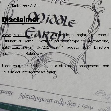
Link Tree – AIST
Disclaimer
www.jrrtolkien.it
è una testata giornalistica registrata presso il
Tribunale di Roma - Sezione per la stampa e l’informazione,
autorizzazione n° 04/2021 del 4 agosto 2021. Direttore
responsabile: Roberto Arduini.
I contenuti presenti su questo sito non sono generati con
l'ausilio dell'intelligenza artificiale.