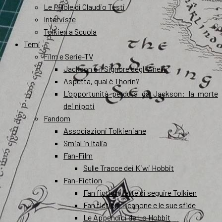
Le Pillole di Claudio Testi
Interviste
Tolkien a Scuola
Temi
Film e Serie-TV
Jackson e il Signore degli Anelli
Aspetta, qual è Thorin?
L’opportunità perduta da Jackson: la morte
dei nipoti
Fandom
Associazioni Tolkieniane
Smial in Italia
Fan-Film
Sulle Tracce dei Kiwi Hobbit
Fan-Fiction
Fan fiction, l’arte di seguire Tolkien
Fan fiction, il canone e le sue sfide
Le Appendici de Lo Hobbit