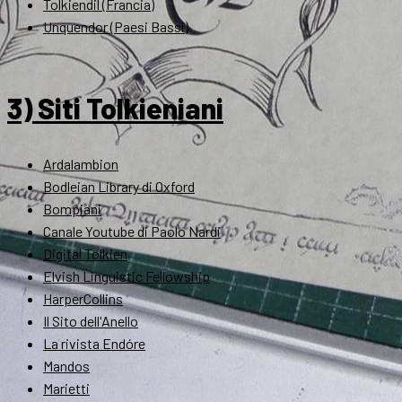
Tolkiendil (Francia)
Unquendor (Paesi Bassi)
3) Siti Tolkieniani
Ardalambion
Bodleian Library di Oxford
Bompiani
Canale Youtube di Paolo Nardi
Digital Tolkien
Elvish Linguistic Fellowship
HarperCollins
Il Sito dell'Anello
La rivista Endóre
Mandos
Marietti