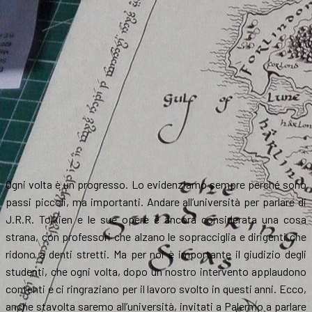
Ogni volta è un progresso. Lo evidenziamo sempre perché sono
passi piccoli, ma importanti. Andare all’università per parlare di
J.R.R. Tolkien e le sue opere è ancora considerata una cosa
strana, con professori che alzano le sopracciglia e dirigenti che
ridono a denti stretti. Ma per noi è importante il giudizio degli
studenti, che ogni volta, dopo un nostro intervento applaudono
contenti e ci ringraziano per il lavoro svolto in questi anni. Ecco,
anche stavolta saremo all’università, invitati a Palermo a parlare