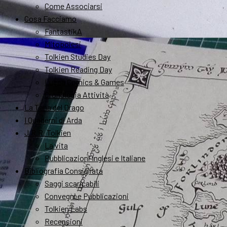
Come Associarsi
Cosa Facciamo
FantastikA
Mitopoiesi
Tolkien Studies Day
Tolkien Reading Day
Lucca Comics & Games
Cronologia Attività
La Tana del Drago
I Quaderni di Arda
J.R.R. Tolkien
La vita
Pubblicazioni Inglesi e Italiane
Bibliografia Consigliata
Saggi scaricabili
Convegni e Pubblicazioni
Tolkien Labs
Recensioni