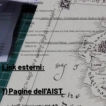
e fa un appello
2026-07-20
Ora è sistemato. Grazie mille!
Daniela
su
Lettera di Tolkien, Crickhowell vince l’asta e fa un
appello
2026-07-20
Salve a tutti, ho provato a cliccare sul link della raccolta fondi ma mi dice
che non esiste. Grazie
Gipsoteco
su
Tre anni con Fatica… Lost in translation
2026-07-10
Passatemi la battuta: e lasciamo che chi si lamenta aspetti il 2043 (o giù di
lì), così una volta scaduti…
Link esterni
:
1) Pagine dell'AIST
ArsT – Il blog (non più attivo)