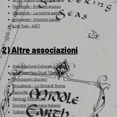
Facebook – Il nostro gruppo
Facebook – La nostra pagina
Instagram – Il nostro canale
Link Tree – AIST
2) Altre associazioni
Associazione Culturale Eriador
Ist. Filosofico Studi Tomistici
Mythopoeic Society
Proudneck – Lo Smial di Roma
Sackville – Smial di Bergamo
Sentieri Tolkieniani
Società Tolkieniana Italiana
Tolkien Society (Regno Unito)