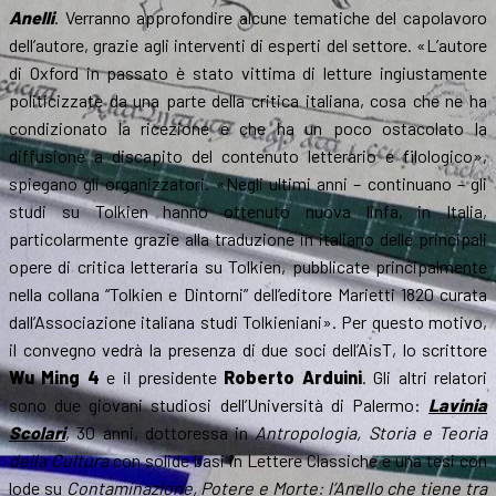
Anelli
. Verranno approfondire alcune tematiche del capolavoro
dell’autore, grazie agli interventi di esperti del settore. «L’autore
di Oxford in passato è stato vittima di letture ingiustamente
politicizzate da una parte della critica italiana, cosa che ne ha
condizionato la ricezione e che ha un poco ostacolato la
diffusione a discapito del contenuto letterario e filologico»,
spiegano gli organizzatori. «Negli ultimi anni – continuano – gli
studi su Tolkien hanno ottenuto nuova linfa, in Italia,
particolarmente grazie alla traduzione in italiano delle principali
opere di critica letteraria su Tolkien, pubblicate principalmente
nella collana “Tolkien e Dintorni” dell’editore Marietti 1820 curata
dall’Associazione italiana studi Tolkieniani». Per questo motivo,
il convegno vedrà la presenza di due soci dell’AisT, lo scrittore
Wu Ming 4
e il presidente
Roberto Arduini
. Gli altri relatori
sono due giovani studiosi dell’Università di Palermo:
Lavinia
Scolari
, 30 anni, dottoressa in
Antropologia, Storia e Teoria
della Cultura
con solide basi in Lettere Classiche e una tesi con
lode su
Contaminazione, Potere e Morte: l’Anello che tiene tra