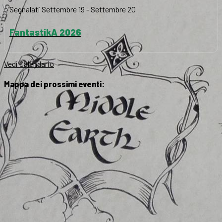
Segnalati
Settembre 19
-
Settembre 20
FantastikA 2026
Vedi Calendario
Mappa dei prossimi eventi: