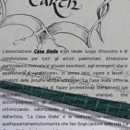
L’associazione
Casa Gialla
è un ideale
luogo
d’incontro e di
condivisione per tutti gli artisti palermitani. Attenzione
particolare è riservata ai giovani esordienti, agli emergenti che si
apprestano a «pubblicare», in senso lato, opere e lavori, i
prodotti delle proprie abilità artistiche. La Casa Gialla offre la
collaborazione gratuita di figure professionali competenti (un
avvocato e un giornalista/addetto stampa), che
accompagneranno gli associati nell’iter della pubblicazione,
ottimizzando, valorizzando e tutelando quanto proposto
dall’artista. “La Casa Gialla” è la realizzazione concreta di
quell’appartamento/comunità che Van Gogh (autore della tela
La