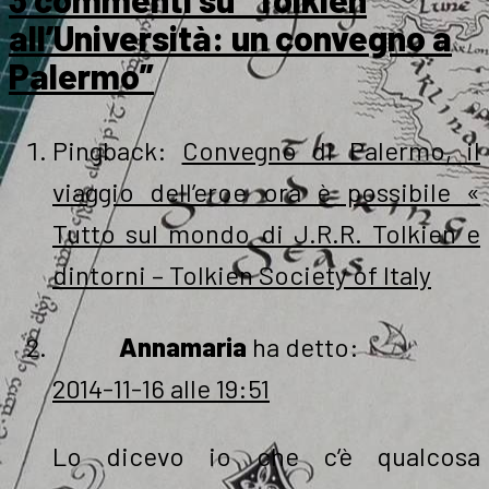
all’Università: un convegno a
Palermo”
Pingback:
Convegno di Palermo, il
viaggio dell’eroe ora è possibile «
Tutto sul mondo di J.R.R. Tolkien e
dintorni – Tolkien Society of Italy
Annamaria
ha detto:
2014-11-16 alle 19:51
Lo dicevo io che c’è qualcosa