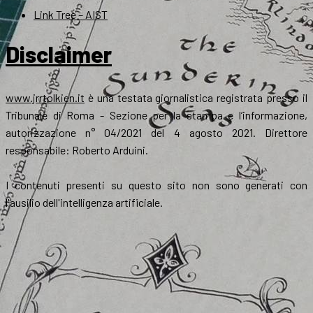
Link Tree – AIST
Disclaimer
www.jrrtolkien.it
è una testata giornalistica registrata presso il
Tribunale di Roma - Sezione per la stampa e l’informazione,
autorizzazione n° 04/2021 del 4 agosto 2021. Direttore
responsabile: Roberto Arduini.
I contenuti presenti su questo sito non sono generati con
l'ausilio dell'intelligenza artificiale.