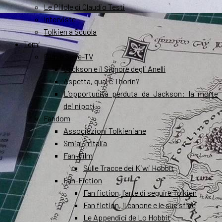
Le Pillole di Claudio Testi
Interviste
Tolkien a Scuola
Temi
Film e Serie-TV
Jackson e il Signore degli Anelli
Aspetta, qual è Thorin?
L’opportunità perduta da Jackson: la morte
dei nipoti
Fandom
Associazioni Tolkieniane
Smial in Italia
Fan-Film
Sulle Tracce dei Kiwi Hobbit
Fan-Fiction
Fan fiction, l’arte di seguire Tolkien
Fan fiction, il canone e le sue sfide
Le Appendici de Lo Hobbit