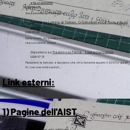
e fa un appello
2026-07-20
Ora è sistemato. Grazie mille!
Daniela
su
Lettera di Tolkien, Crickhowell vince l’asta e fa un
appello
2026-07-20
Salve a tutti, ho provato a cliccare sul link della raccolta fondi ma mi dice
che non esiste. Grazie
Gipsoteco
su
Tre anni con Fatica… Lost in translation
2026-07-10
Passatemi la battuta: e lasciamo che chi si lamenta aspetti il 2043 (o giù di
lì), così una volta scaduti…
Link esterni
:
1) Pagine dell'AIST
ArsT – Il blog (non più attivo)