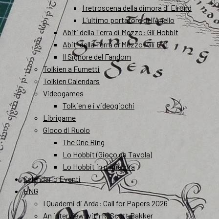
I retroscena della dimora di Elrond
L’ultimo portatore dell’Anello
Abiti della Terra di Mezzo: Gli Hobbit
Abiti della Terra di Mezzo: Gli Elfi
Il Signore del Fandom
Tolkien a Fumetti
Tolkien Calendars
Videogames
Tolkien e i videogiochi
Librigame
Gioco di Ruolo
The One Ring
Lo Hobbit (Gioco da Tavola)
Lo Hobbit in miniatura
Calendario Eventi
ENG
I Quaderni di Arda: Call for Papers 2026
An interview with R. Scott Bakker