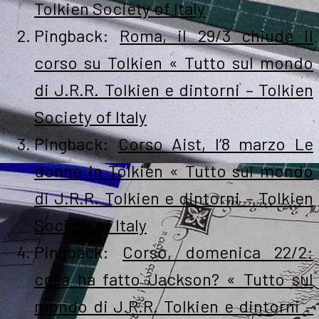
Tolkien Society of Italy
Pingback:
Roma, il 29/3 chiude il
corso su Tolkien « Tutto sul mondo
di J.R.R. Tolkien e dintorni – Tolkien
Society of Italy
Pingback:
Corso Aist, l’8 marzo Le
donne in Tolkien « Tutto sul mondo
di J.R.R. Tolkien e dintorni – Tolkien
Society of Italy
Pingback:
Corso, domenica 22/2:
cosa ha fatto Jackson? « Tutto sul
mondo di J.R.R. Tolkien e dintorni –