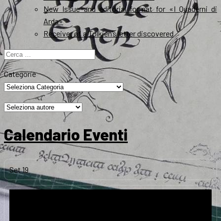
New Issue and editorial format for «I Quaderni di
Arda»
Receiver of a Tolkien’s letter discovered
Ricerca
per:
Categorie
Calendario Eventi
Set
19