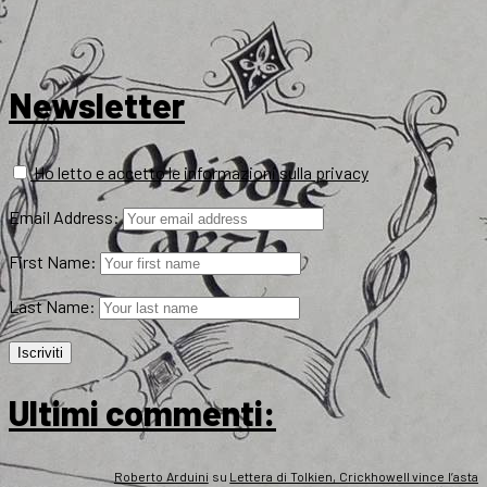
Newsletter
Ho letto e accetto le informazioni sulla privacy
Email Address:
First Name:
Last Name:
Ultimi commenti:
Roberto Arduini
su
Lettera di Tolkien, Crickhowell vince l’asta