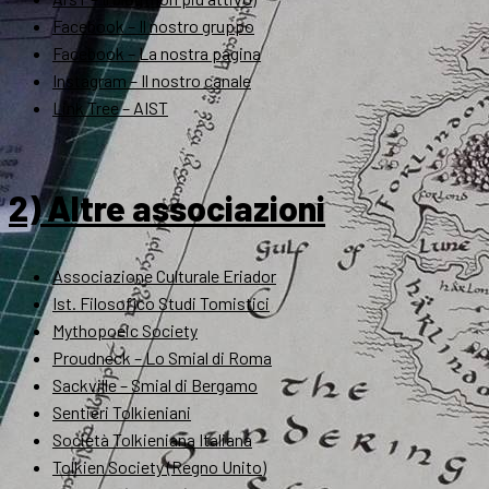
Facebook – Il nostro gruppo
Facebook – La nostra pagina
Instagram – Il nostro canale
Link Tree – AIST
2) Altre associazioni
Associazione Culturale Eriador
Ist. Filosofico Studi Tomistici
Mythopoeic Society
Proudneck – Lo Smial di Roma
Sackville – Smial di Bergamo
Sentieri Tolkieniani
Società Tolkieniana Italiana
Tolkien Society (Regno Unito)