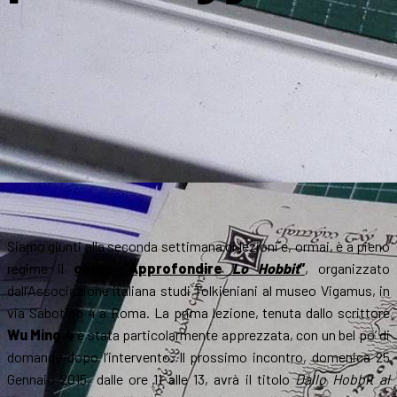
Siamo giunti alla seconda settimana di lezioni e, ormai, è a pieno
regime il
corso “Approfondire
Lo Hobbit
”
, organizzato
dall’Associazione italiana studi Tolkieniani al museo Vigamus, in
via Sabotino 4 a Roma. La prima lezione, tenuta dallo scrittore
Wu Ming 4
è stata particolarmente apprezzata, con un bel po’ di
domande dopo l’intervento. Il prossimo incontro, domenica 25
Gennaio 2015, dalle ore 11 alle 13, avrà il titolo
Dallo Hobbit al