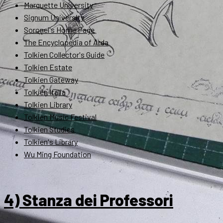
Marquette University
Signum University
Soronel's Home Page
The Encyclopedia of Arda
Tolkien Collector's Guide
Tolkien Estate
Tolkien Gateway
Tolkien Italia
Tolkien Library
Tolkien Music Festival
Tolkien Studies
Tolkien's Library
Wu Ming Foundation
4) Stanza dei Professori