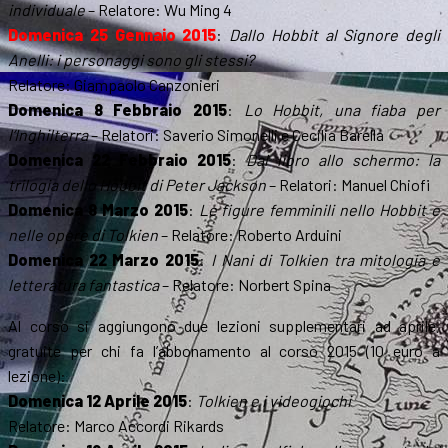
individuale
– Relatore: Wu Ming 4
Domenica 25 Gennaio 2015
:
Dallo Hobbit al Signore degli
Anelli: i personaggi sono gli stessi?
Relatore: Giampaolo Canzonieri
Domenica 8 Febbraio 2015
:
Lo Hobbit, una fiaba per
l’Inghilterra
– Relatori: Saverio Simonelli e Cecilia Barella
Domenica 22 Febbraio 2015
:
Dal libro allo schermo: la
trilogia dello Hobbit di Peter Jackson
– Relatori: Manuel Chiofi
Domenica 8 Marzo 2015
:
Le figure femminili nello Hobbit e
nelle opere di Tolkien
– Relatore: Roberto Arduini
Domenica 22 Marzo 2015
:
I Nani di Tolkien tra mitologia e
letteratura fantastica
– Relatore: Norbert Spina
Al corso si aggiungono due lezioni supplementari ad aprile,
gratuite per chi fa l’abbonamento al corso 2015 (10 euro a
lezione):
Domenica 12 Aprile 2015
:
Tolkien e i videogiochi
Relatore: Marco Accordi Rikards