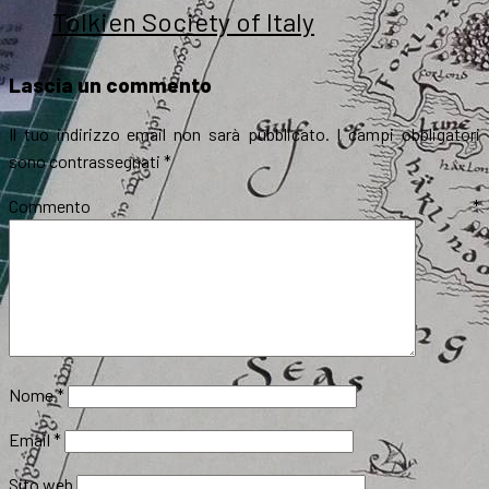
Tolkien Society of Italy
Lascia un commento
Il tuo indirizzo email non sarà pubblicato.
I campi obbligatori
sono contrassegnati
*
Commento
*
Nome
*
Email
*
Sito web