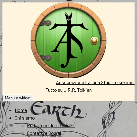
Vai
al
contenuto
Associazione Italiana Studi Tolkieniani
Tutto su J.R.R. Tolkien
Menu e widget
Home
Chi siamo
Redazione del sito AIST
Contatti e Social