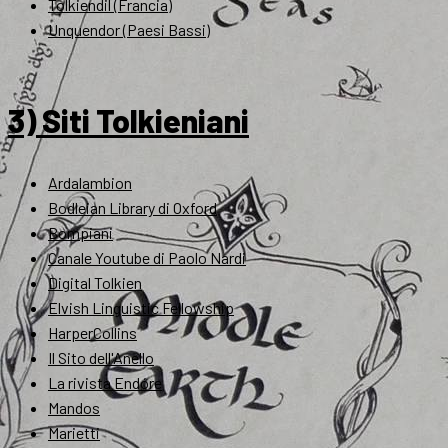
Tolkiendil (Francia)
Unquendor (Paesi Bassi)
3) Siti Tolkieniani
Ardalambion
Bodleian Library di Oxford
Bompiani
Canale Youtube di Paolo Nardi
Digital Tolkien
Elvish Linguistic Fellowship
HarperCollins
Il Sito dell'Anello
La rivista Endóre
Mandos
Marietti