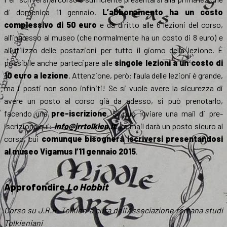
di domenica 11 gennaio.
L’abbonamento ha un costo
complessivo di 50 euro
e dà diritto alle 6 lezioni del corso,
all’ingresso al museo (che normalmente ha un costo di 8 euro) e
all’utilizzo delle postazioni per tutto il giorno della lezione. È
possibile anche partecipare alle
singole lezioni a un costo di
10 euro a lezione
. Attenzione, però: l’aula delle lezioni è grande,
ma i posti non sono infiniti! Se si vuole avere la sicurezza di
avere un posto al corso già da adesso, si può prenotarlo,
facendo una
pre-iscrizione
. Si può inviare una mail di pre-
iscrizione qui:
info@jrrtolkien.it
. La mail darà un posto sicuro al
corso, cui
comunque bisognerà iscriversi presentandosi
al museo Vigamus l’11 gennaio 2015
.
Approfondire
Lo Hobbit
Corso su J.R.R. Tolkien a cura dell’Associazione romana studi
Tolkieniani