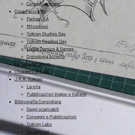
Come Associarsi
Cosa Facciamo
FantastikA
Mitopoiesi
Tolkien Studies Day
Tolkien Reading Day
Lucca Comics & Games
Cronologia Attività
La Tana del Drago
I Quaderni di Arda
J.R.R. Tolkien
La vita
Pubblicazioni Inglesi e Italiane
Bibliografia Consigliata
Saggi scaricabili
Convegni e Pubblicazioni
Tolkien Labs
Recensioni