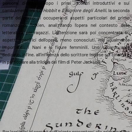
percorsi didattici. Dopo i primi incontri introduttivi e sui
cambiamenti tra
Lo Hobbit
e
Il Signore degli Anelli
, la seconda
parte del corso si occuperà di aspetti particolari del primo
romanzo di Tolkien, analizzando l’opera nel contesto della
letteratura per ragazzi. L’attenzione sarà poi concentrata su
aspetti specifici dell’opera, meno conosciuti, ma ugualmente
importanti: i Nani e le figure femminili. Uno sguardo sarà
dedicato, infine, all’influenza dello scrittore inglese sul cinema e
in particolare alla trilogia dei film di Peter Jackson.
Per iscriversi al corso è sufficiente presentarsi alla prima lezione