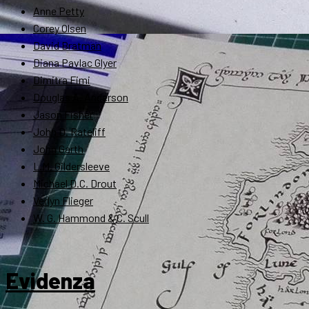
Anne Petty
Corey Olsen
David Bratman
Diana Pavlac Glyer
Dimitra Fimi
Douglas A. Anderson
Jason Fisher
John D. Rateliff
John Garth
L.M. Gildersleeve
Michael D.C. Drout
Verlyn Flieger
W. G. Hammond & C. Scull
Evidenza