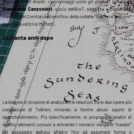
Signore degli Anelli: i personaggi sono gli stessi?
, tenuta da
Giampaolo Canzonieri
, socio dell’AisT, saggista e traduttore,
membro del Comitato scientifico della collana “Tolkien e Dintorni”
della casa editrice Marietti.
Settanta anni dopo
La lezione si propone di analizzare le relazioni tra le due opere più
conosciute di Tolkien, mirando a fornire alcuni spunti di
approfondimento. Più specificamente, si proporrà un’analisi di
quanto elementi comuni a entrambi i romanzi vengano “traslati”
nel passaggio dall’uno all’altro fino ad assumere forme o