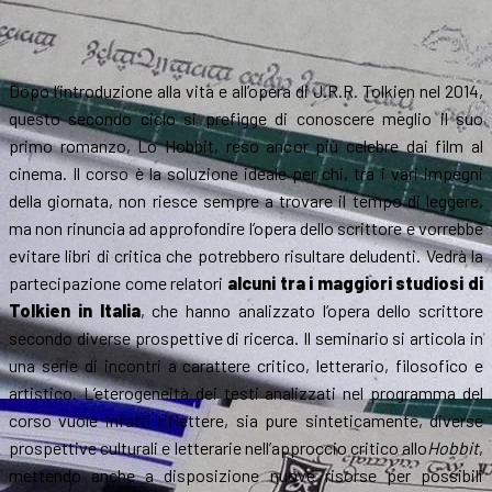
Dopo l’introduzione alla vita e all’opera di J.R.R. Tolkien nel 2014,
questo secondo ciclo si prefigge di conoscere meglio il suo
primo romanzo, Lo Hobbit, reso ancor più celebre dai film al
cinema. Il corso è la soluzione ideale per chi, tra i vari impegni
della giornata, non riesce sempre a trovare il tempo di leggere,
ma non rinuncia ad approfondire l’opera dello scrittore e vorrebbe
evitare libri di critica che potrebbero risultare deludenti. Vedrà la
partecipazione come relatori
alcuni tra i maggiori studiosi di
Tolkien in Italia
, che hanno analizzato l’opera dello scrittore
secondo diverse prospettive di ricerca. Il seminario si articola in
una serie di incontri a carattere critico, letterario, filosofico e
artistico. L’eterogeneità dei testi analizzati nel programma del
corso vuole infatti riflettere, sia pure sinteticamente, diverse
prospettive culturali e letterarie nell’approccio critico allo
Hobbit
,
mettendo anche a disposizione nuove risorse per possibili