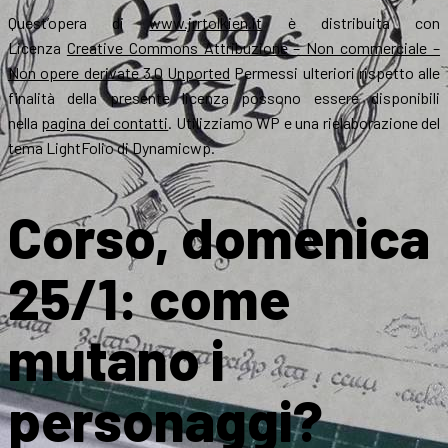
Quest’opera di
www.jrrtolkien.it
è distribuita con
Licenza
Creative Commons Attribuzione – Non commerciale –
Non opere derivate 3.0 Unported
Permessi ulteriori rispetto alle
finalità della presente licenza possono essere disponibili
nella
pagina dei contatti
. Utilizziamo WP e una rielaborazione del
tema LightFolio di Dynamicwp.
Corso, domenica
25/1: come
mutano i
personaggi?