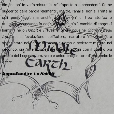
dimensioni in varia misura “altre” rispetto alle precedenti. Come
suggerito dalla parola “elementi”, inoltre, l’analisi non si limita ai
soli personaggi, ma anche a traslazioni di tipo storico o
stilistico, prendendo in considerazione sia il cambio di target, i
bambini nello
Hobbit
e virtualmente chiunque nel
Signore degli
Anelli
, sia l’evoluzione dell’Autore, narratore relativamente
spensierato nel primo romanzo e uomo e scrittore maturo nel
secondo, sia l’interazione delle due narrazioni con il quadro più
ampio del Legendarium, vero e unico progenitore di entrambe le
opere.
Approfondire
Lo Hobbit