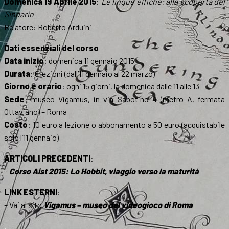
Domenica 19 Aprile 2015
:
Le lingue elfiche: alla scoperta del
Sindarin
Relatore: Roberto Arduini
Dati essenziali del corso
Data inizio
: domenica 11 gennaio 2015
Durata
: 6 lezioni (dall’11 gennaio al 22 marzo)
Giorno e orario
: ogni 15 giorni, la domenica dalle 11 alle 13
Sede
: museo Vigamus, in via Sabotino 4 (metro A, fermata
Ottaviano) – Roma
Costo
: 10 euro a lezione o abbonamento a 50 euro (acquistabile
solo l’11 gennaio)
ARTICOLI PRECEDENTI
:
–
Corso Aist 2015: Lo Hobbit, viaggio verso la maturità
LINK ESTERNI
:
– Vai al sito
Vigamus – museo del videogioco di Roma
.