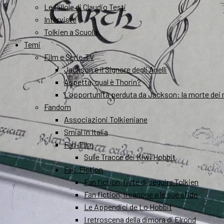
Le Pillole di Claudio Testi
Interviste
Tolkien a Scuola
Temi
Film e Serie-TV
Jackson e il Signore degli Anelli
Aspetta, qual è Thorin?
L’opportunità perduta da Jackson: la morte dei 
Fandom
Associazioni Tolkieniane
Smial in Italia
Fan-Film
Sulle Tracce dei Kiwi Hobbit
Fan-Fiction
Fan fiction, l’arte di seguire Tolkien
Fan fiction, il canone e le sue sfide
Le Appendici de Lo Hobbit
I retroscena della dimora di Elrond