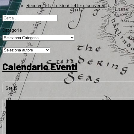
Receiver of a Tolkien’s letter discovered
Ricerca
per:
Categorie
Calendario Eventi
Set
19