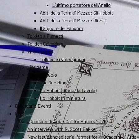
L’ultimo portatore dell’Anello
Abiti della Terra di Mezzo: Gli Hobbit
Abiti della Terra di Mezzo: Gli Elfi
Il Signore del Fandom
Tolkien a Fumetti
Tolkien Calendars
Videogames
Tolkien e i videogiochi
Librigame
Gioco di Ruolo
The One Ring
Lo Hobbit (Gioco da Tavola)
Lo Hobbit in miniatura
Calendario Eventi
ENG
I Quaderni di Arda: Call for Papers 2026
An interview with R. Scott Bakker
New Issue and editorial format for «I Quaderni di Arda