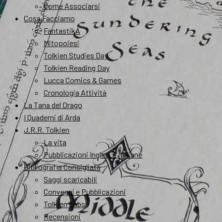
Come Associarsi
Cosa Facciamo
FantastikA
Mitopoiesi
Tolkien Studies Day
Tolkien Reading Day
Lucca Comics & Games
Cronologia Attività
La Tana del Drago
I Quaderni di Arda
J.R.R. Tolkien
La vita
Pubblicazioni Inglesi e Italiane
Bibliografia Consigliata
Saggi scaricabili
Convegni e Pubblicazioni
Tolkien Labs
Recensioni