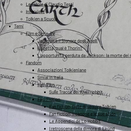
Le Pillole di Claudio Testi
Interviste
Tolkien a Scuola
Temi
Film e Serie-TV
Jackson e il Signore degli Anelli
Aspetta, qual è Thorin?
L’opportunità perduta da Jackson: la morte dei 
Fandom
Associazioni Tolkieniane
Smial in Italia
Fan-Film
Sulle Tracce dei Kiwi Hobbit
Fan-Fiction
Fan fiction, l’arte di seguire Tolkien
Fan fiction, il canone e le sue sfide
Le Appendici de Lo Hobbit
I retroscena della dimora di Elrond