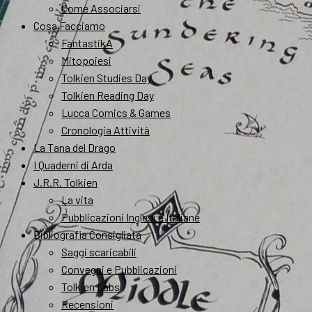
Come Associarsi
Cosa Facciamo
FantastikA
Mitopoiesi
Tolkien Studies Day
Tolkien Reading Day
Lucca Comics & Games
Cronologia Attività
La Tana del Drago
I Quaderni di Arda
J.R.R. Tolkien
La vita
Pubblicazioni Inglesi e Italiane
Bibliografia Consigliata
Saggi scaricabili
Convegni e Pubblicazioni
Tolkien Labs
Recensioni