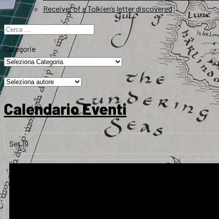
Receiver of a Tolkien’s letter discovered
Ricerca
per:
Categorie
Calendario Eventi
Set
19