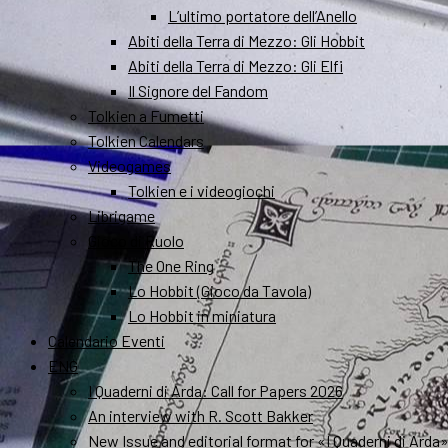
L’ultimo portatore dell’Anello
Abiti della Terra di Mezzo: Gli Hobbit
Abiti della Terra di Mezzo: Gli Elfi
Il Signore del Fandom
Tolkien a Fumetti
Tolkien Calendars
Videogames
Tolkien e i videogiochi
Librigame
Gioco di Ruolo
The One Ring
Lo Hobbit (Gioco da Tavola)
Lo Hobbit in miniatura
Calendario Eventi
ENG
I Quaderni di Arda: Call for Papers 2026
An interview with R. Scott Bakker
New Issue and editorial format for «I Quaderni di Arda