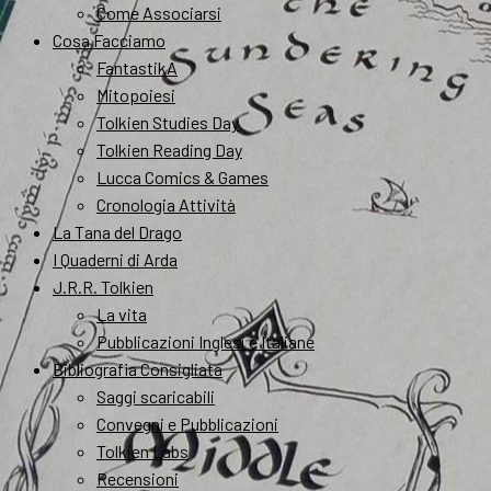
Come Associarsi
Cosa Facciamo
FantastikA
Mitopoiesi
Tolkien Studies Day
Tolkien Reading Day
Lucca Comics & Games
Cronologia Attività
La Tana del Drago
I Quaderni di Arda
J.R.R. Tolkien
La vita
Pubblicazioni Inglesi e Italiane
Bibliografia Consigliata
Saggi scaricabili
Convegni e Pubblicazioni
Tolkien Labs
Recensioni