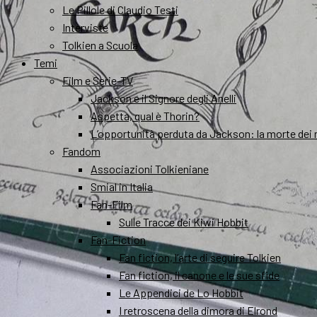
Le Pillole di Claudio Testi
Interviste
Tolkien a Scuola
Temi
Film e Serie-TV
Jackson e il Signore degli Anelli
Aspetta, qual è Thorin?
L’opportunità perduta da Jackson: la morte dei 
Fandom
Associazioni Tolkieniane
Smial in Italia
Fan-Film
Sulle Tracce dei Kiwi Hobbit
Fan-Fiction
Fan fiction, l’arte di seguire Tolkien
Fan fiction, il canone e le sue sfide
Le Appendici de Lo Hobbit
I retroscena della dimora di Elrond