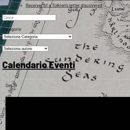
Receiver of a Tolkien’s letter discovered
Ricerca
per:
Categorie
Calendario Eventi
Set
19