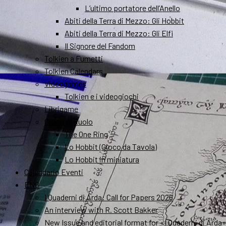
L’ultimo portatore dell’Anello
Abiti della Terra di Mezzo: Gli Hobbit
Abiti della Terra di Mezzo: Gli Elfi
Il Signore del Fandom
Tolkien a Fumetti
Tolkien Calendars
Videogames
Tolkien e i videogiochi
Librigame
Gioco di Ruolo
The One Ring
Lo Hobbit (Gioco da Tavola)
Lo Hobbit in miniatura
Calendario Eventi
ENG
I Quaderni di Arda: Call for Papers 2026
An interview with R. Scott Bakker
New Issue and editorial format for «I Quaderni di Arda