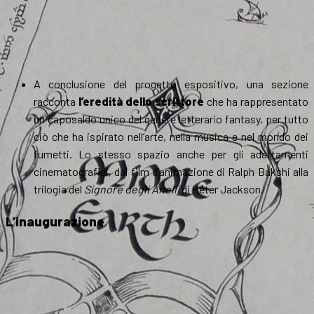
A conclusione del progetto espositivo, una sezione
racconta
l’eredità dello scrittore
che ha rappresentato
un caposaldo unico del genere letterario fantasy, per tutto
ciò che ha ispirato nell’arte, nella musica e nel mondo dei
fumetti. Lo stesso spazio anche per gli adattamenti
cinematografici, dal film d’animazione di Ralph Bakshi alla
trilogia del
Signore degli Anelli
di Peter Jackson.
L’inaugurazione