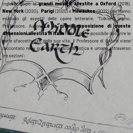
inglese. Dopo le
grandi mostre allestite a Oxford
(2018),
New York
(2020),
Parigi
(2020) e
Milwaukee
(2022) che hanno
esaltato gli aspetti delle opere letterarie, “Tolkien. Uomo,
Professore, Autore”
è la prima esposizione di queste
dimensioni allestita in Italia
nella quale è possibile scoprire le
varie sfaccettature della sua vita. Il Professore di Oxford viene
raccontato nella sua complessità artistica e umana attraverso
tre sezioni: