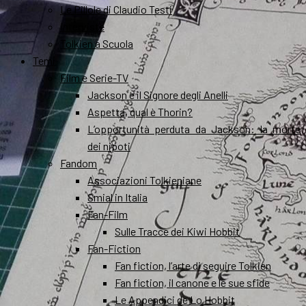
Le Pillole di Claudio Testi
Interviste
Tolkien a Scuola
Temi
Film e Serie-TV
Jackson e il Signore degli Anelli
Aspetta, qual è Thorin?
L’opportunità perduta da Jackson: la morte
dei nipoti
Fandom
Associazioni Tolkieniane
Smial in Italia
Fan-Film
Sulle Tracce dei Kiwi Hobbit
Fan-Fiction
Fan fiction, l’arte di seguire Tolkien
Fan fiction, il canone e le sue sfide
Le Appendici de Lo Hobbit