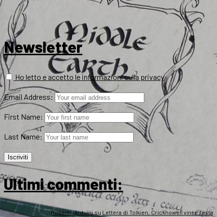
Newsletter
Ho letto e accetto le informazioni sulla privacy
Email Address:
First Name:
Last Name:
Ultimi commenti:
Roberto Arduini
su
Lettera di Tolkien, Crickhowell vince l’asta