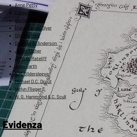
Anne Petty
Corey Olsen
David Bratman
Diana Pavlac Glyer
Dimitra Fimi
Douglas A. Anderson
Jason Fisher
John D. Rateliff
John Garth
L.M. Gildersleeve
Michael D.C. Drout
Verlyn Flieger
W. G. Hammond & C. Scull
Evidenza