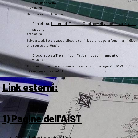
e fa un appello
2026-07-20
Ora è sistemato. Grazie mille!
Daniela
su
Lettera di Tolkien, Crickhowell vince l’asta e fa un
appello
2026-07-20
Salve a tutti, ho provato a cliccare sul link della raccolta fondi ma mi dice
che non esiste. Grazie
Gipsoteco
su
Tre anni con Fatica… Lost in translation
2026-07-10
Passatemi la battuta: e lasciamo che chi si lamenta aspetti il 2043 (o giù di
lì), così una volta scaduti…
Link esterni
:
1) Pagine dell'AIST
ArsT – Il blog (non più attivo)