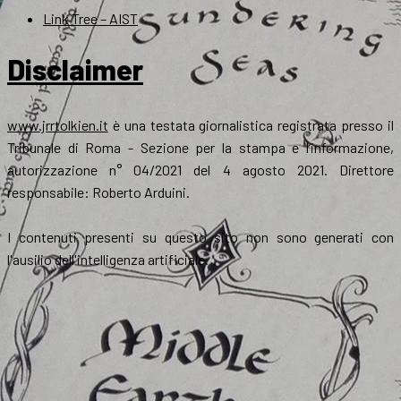
Link Tree – AIST
Disclaimer
www.jrrtolkien.it
è una testata giornalistica registrata presso il
Tribunale di Roma - Sezione per la stampa e l’informazione,
autorizzazione n° 04/2021 del 4 agosto 2021. Direttore
responsabile: Roberto Arduini.
I contenuti presenti su questo sito non sono generati con
l'ausilio dell'intelligenza artificiale.