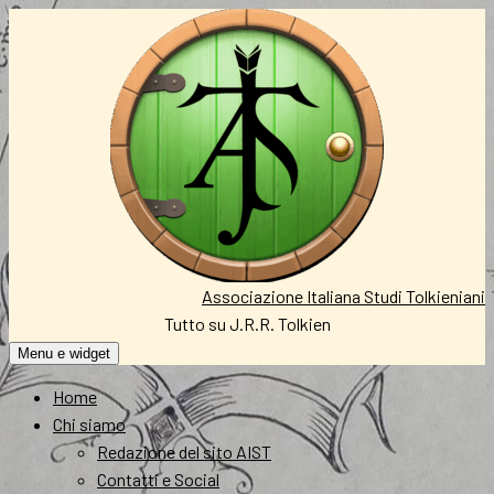
Vai
al
contenuto
Associazione Italiana Studi Tolkieniani
Tutto su J.R.R. Tolkien
Menu e widget
Home
Chi siamo
Redazione del sito AIST
Contatti e Social