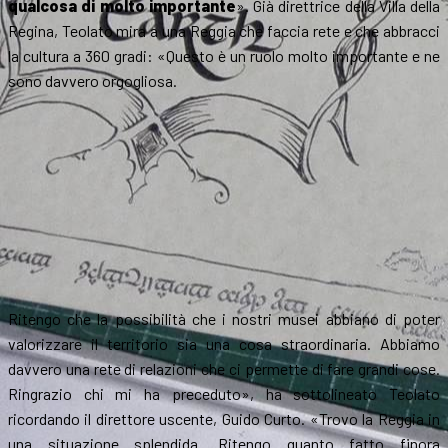
qualcosa di molto importante
». Già direttrice della Villa della
Regina, Teolato mira a una Reggia che faccia rete e che abbracci
la cultura a 360 gradi: «Questo è un ruolo molto importante e ne
sono davvero orgogliosa.
Ritengo che la possibilità che i nostri musei abbiano di poter
valorizzare il territorio sia una cosa straordinaria. Abbiamo
davvero una rete di relazioni che ci permette di fare grandi cose.
Ringrazio chi mi ha preceduto», ha sottolineato Teolato
ricordando il direttore uscente, Guido Curto. «Trovo la Reggia in
una situazione splendida. Ritengo quanto fatto finora