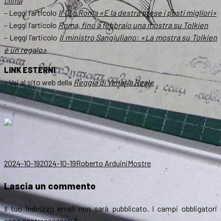
clima
– Leggi l’articolo
Il 12 a Roma «E la destra prese i posti migliori»
– Leggi l’articolo
Roma, fino a febbraio una mostra su Tolkien
– Leggi l’articolo
Il ministro Sangiuliano: «La mostra su Tolkien
è un regalo»
LINK ESTERNI
– Vai al sito web della
Reggia di Venaria Reale
.
Scritto
Autore
Categorie
2024-10-19
2024-10-19
Roberto Arduini
Mostre
il
Lascia un commento
Il tuo indirizzo email non sarà pubblicato.
I campi obbligatori
sono contrassegnati
*