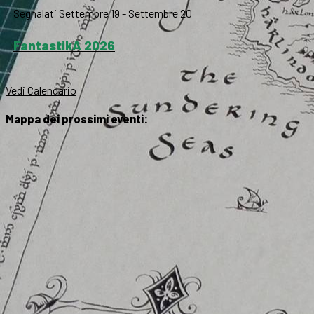
Segnalati
Settembre 19
-
Settembre 20
FantastikA 2026
Vedi Calendario
Mappa dei prossimi eventi: