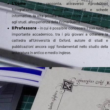
L’Uomo
– che racconta, attraverso riproduzioni
fotografiche, lettere autografe, oggetti e schede
informative, la vita privata dello scrittore, dai suoi affetti
agli studi, all’esperienza della Prima Guerra mondiale;
Il Professore
– in cui è possibile conoscere il suo ruolo di
importante accademico, tra i più giovani a ottenere la
cattedra all’Università di Oxford, autore di studi e
pubblicazioni ancora oggi fondamentali nello studio della
letteratura in antico e medio inglese.