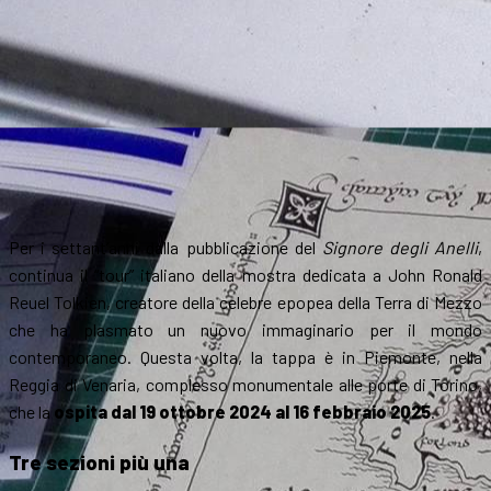
Per i settant’anni dalla pubblicazione del
Signore degli Anelli
,
continua il “tour” italiano della mostra dedicata a John Ronald
Reuel Tolkien, creatore della celebre epopea della Terra di Mezzo
che ha plasmato un nuovo immaginario per il mondo
contemporaneo. Questa volta, la tappa è in Piemonte, nella
Reggia di Venaria, complesso monumentale alle porte di Torino,
che la
ospita dal 19 ottobre 2024 al 16 febbraio 2025
.
Tre sezioni più una