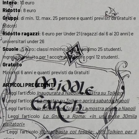
Intero
: 10 euro
Ridotto
: 8 euro
Gruppi
: di min. 12, max. 25 persone e quanti previsti da Gratuiti e
Ridotti
Ridotto ragazzi
: 6 euro per Under 21 (ragazzi dai 6 ai 20 anni) e
universitari under 26
Scuole
: 3 euro; classi minimo di 12, massimo 25 studenti,
ingresso gratuito per 1 accompagnatore ogni 12 studenti.
Gratuito
Minori di 6 anni e quanti previsti da Gratuiti
ARTICOLI PRECEDENTI
– Leggi l’articolo
Inaugurata a Napoli la mostra su Tolkien
– Leggi l’articolo
La mostra su Tolkien aprirà sabato a Napoli
– Leggi l’articolo
In 80mila per Tolkien La mostra andrà a Napoli
– Leggi l’articolo
Lo Gnam a Roma: «In un mese 30mila
visitatori»
– Leggi l’articolo
Roma, basta col fossile: JRR Tolkien per il