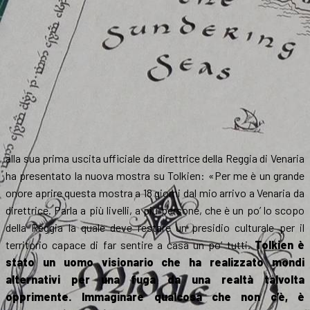
alla sua prima uscita ufficiale da direttrice della Reggia di Venaria
ha presentato la nuova mostra su Tolkien: «Per me è un grande
onore aprire questa mostra a 18 giorni dal mio arrivo a Venaria da
direttrice. Parla a più livelli, a più persone, che è un po’ lo scopo
della Reggia la quale deve restare un presidio culturale per il
territorio capace di far sentire a casa un po’ tutti.
Tolkien è
stato un uomo visionario che ha realizzato mondi
alternativi per una fuga da una realtà talvolta
opprimente. Immaginare qualcosa che non c’è, è