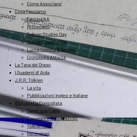
Come Associarsi
Cosa Facciamo
FantastikA
Mitopoiesi
Tolkien Studies Day
Tolkien Reading Day
Lucca Comics & Games
Cronologia Attività
La Tana del Drago
I Quaderni di Arda
J.R.R. Tolkien
La vita
Pubblicazioni Inglesi e Italiane
Bibliografia Consigliata
Saggi scaricabili
Convegni e Pubblicazioni
Tolkien Labs
Recensioni