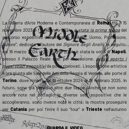
La Galleria d’Arte Moderna e Contemporanea di
Roma
, tra il 15
novembre 2023 e l’11 febbraio 2024,
è stata la prima tappa
del
percorso espositivo della mostra “Tolkien. Uomo, Professore,
Autore”, dedicata all’autore del
Signore degli Anelli
. In seguito,
dal 16 marzo 2024 al 30 giugno 2024, è stata la volta di
Napoli
,
presso il Palazzo Reale che, per l’occasione,
aveva aperto i
nuovi spazi espositivi
da poco rinnovati. L’esposizione artistica
è ora giunta alle Sale delle Arti della Reggia di Venaria, alle porte di
Torino
, dove rimarrà dal 19 ottobre 2024 al 16 febbraio 2025. In
futuro, sono già previste altre due tappe. Anche se non sono
ancora note nel dettaglio le diverse sedi espositive che le
accoglieranno, sono invece note le città: la mostra proseguirà
per
Catania
per poi finire il suo “tour” a
Trieste
nell’autunno
2025.
GUARDA IL VIDEO