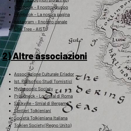
Facebook – Il nostro gruppo
Facebook – La nostra pagina
Instagram – Il nostro canale
Link Tree – AIST
2) Altre associazioni
Associazione Culturale Eriador
Ist. Filosofico Studi Tomistici
Mythopoeic Society
Proudneck – Lo Smial di Roma
Sackville – Smial di Bergamo
Sentieri Tolkieniani
Società Tolkieniana Italiana
Tolkien Society (Regno Unito)