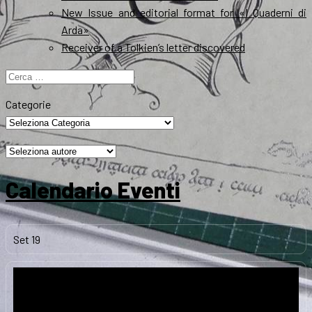
New Issue and editorial format for «I Quaderni di
Arda»
Receiver of a Tolkien’s letter discovered
Ricerca
per:
Categorie
Calendario Eventi
Set
19