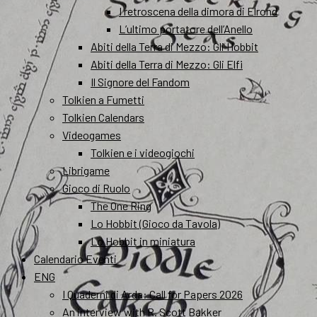
I retroscena della dimora di Elrond
L’ultimo portatore dell’Anello
Abiti della Terra di Mezzo: Gli Hobbit
Abiti della Terra di Mezzo: Gli Elfi
Il Signore del Fandom
Tolkien a Fumetti
Tolkien Calendars
Videogames
Tolkien e i videogiochi
Librigame
Gioco di Ruolo
The One Ring
Lo Hobbit (Gioco da Tavola)
Lo Hobbit in miniatura
Calendario Eventi
ENG
I Quaderni di Arda: Call for Papers 2026
An interview with R. Scott Bakker