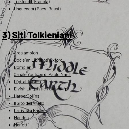
Tolkiendil (Francia)
Unquendor (Paesi Bassi)
3) Siti Tolkieniani
Ardalambion
Bodleian Library di Oxford
Bompiani
Canale Youtube di Paolo Nardi
Digital Tolkien
Elvish Linguistic Fellowship
HarperCollins
Il Sito dell'Anello
La rivista Endóre
Mandos
Marietti