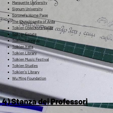
Marquette University
Signum University
Soronel's Home Page
The Encyclopedia of Arda
Tolkien Collector's Guide
Tolkien Estate
Tolkien Gateway
Tolkien Italia
Tolkien Library
Tolkien Music Festival
Tolkien Studies
Tolkien's Library
Wu Ming Foundation
4) Stanza dei Professori