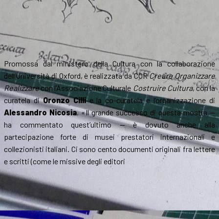
Promossa dal ministero della Cultura con la collaborazione
dell’Università di Oxford, è realizzata da COR
Creare Organizzare
Realizzare
con l’Associazione Culturale
Costruire Cultura
, con la
curatela di
Oronzo Cilli
e la co-curatela e l’organizzazione di
Alessandro Nicosia
. «Il grande successo di questa mostra —
ha commentato quest’ultimo — è dovuto anche alla
partecipazione forte di musei prestatori internazionali e
collezionisti italiani. Ci sono cento documenti originali fra lettere
e scritti (come le missive degli editori