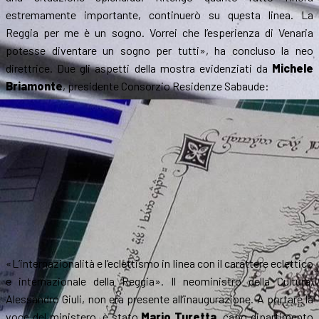
estremamente importante, continuerò su questa linea. La
Reggia per me è un sogno. Vorrei che l’esperienza di Venaria
potesse diventare un sogno per tutti», ha concluso la neo
direttrice. Due gli aspetti della mostra evidenziati da
Michele
Briamonte
, presidente Consorzio Residenze Sabaude:
«L’internazionalità e l’eclettismo in linea con il carattere eclettico
e internazionale della Reggia». Il neoministro della Cultura,
Alessandro Giuli, non era presente all’inaugurazione. A portare la
voce del ministero, è stato
Mario Turetta
, capo dipartimento