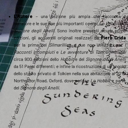
L’Autore
– una sezione più ampia che racconta il
narratore e le sue due più importanti opere:
Lo Hobbit
e
Il
Signore degli Anelli
. Sono inoltre presenti alcune prime
edizioni, gli acquerelli originali realizzati da
Piero Crida
per la prima del
Silmarillion
e due non utilizzati per
I
Racconti Incompiuti
e
Le avventure di Tom Bombadil
;
circa 900 edizioni dello
Hobbit
e del
Signore degli Anelli
da 51 Paesi differenti; e infine la ricostruzione di un angolo
dello studio privato di Tolkien nella sua abitazione al 20 di
Northmoor Road, Oxford, dove scrisse
Lo Hobbit
e parte
del
Signore degli Anelli
.