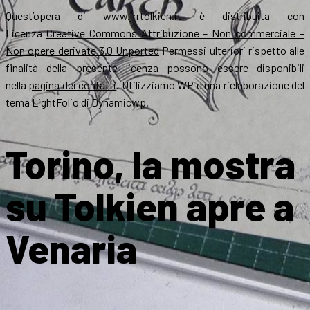
Quest’opera di
www.jrrtolkien.it
è distribuita con
Licenza
Creative Commons Attribuzione – Non commerciale –
Non opere derivate 3.0 Unported
Permessi ulteriori rispetto alle
finalità della presente licenza possono essere disponibili
nella
pagina dei contatti
. Utilizziamo WP e una rielaborazione del
tema LightFolio di Dynamicwp.
Torino, la mostra
su Tolkien apre a
Venaria