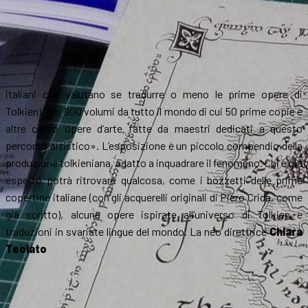
italiani che valutano se tradurre o meno le prime opere di
Tolkien), poi 900 volumi da tutto il mondo di cui 50 prime copie e
altre cento opere d’arte fatte da maestri dedicati a questo
percorso artistico». L’esposizione è un piccolo compendio della
produzione tolkieniana, adatto a inquadrare il fenomeno. Chi è già
esperto potrà ritrovare qualcosa, come i bozzetti delle prime
copertine italiane (con gli acquerelli originali di Piero Crida, come
già scritto), alcune opere ispirate all’universo di Tolkien e
traduzioni in svariate lingue del mondo. La neo direttrice
Chiara
Teolato