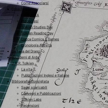
Come Associarsi
Cosa Facciamo
FantastikA
Mitopoiesi
Tolkien Studies Day
Tolkien Reading Day
Lucca Comics & Games
Cronologia Attività
La Tana del Drago
I Quaderni di Arda
J.R.R. Tolkien
La vita
Pubblicazioni Inglesi e Italiane
Bibliografia Consigliata
Saggi scaricabili
Convegni e Pubblicazioni
Tolkien Labs
Recensioni