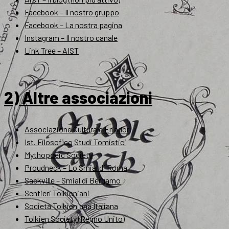
Facebook – Il nostro gruppo
Facebook – La nostra pagina
Instagram – Il nostro canale
Link Tree – AIST
2) Altre associazioni
Associazione Culturale Eriador
Ist. Filosofico Studi Tomistici
Mythopoeic Society
Proudneck – Lo Smial di Roma
Sackville – Smial di Bergamo
Sentieri Tolkieniani
Società Tolkieniana Italiana
Tolkien Society (Regno Unito)