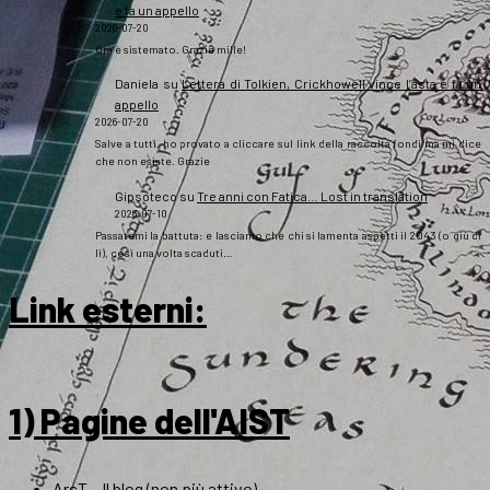
e fa un appello
2026-07-20
Ora è sistemato. Grazie mille!
Daniela
su
Lettera di Tolkien, Crickhowell vince l’asta e fa un
appello
2026-07-20
Salve a tutti, ho provato a cliccare sul link della raccolta fondi ma mi dice
che non esiste. Grazie
Gipsoteco
su
Tre anni con Fatica… Lost in translation
2026-07-10
Passatemi la battuta: e lasciamo che chi si lamenta aspetti il 2043 (o giù di
lì), così una volta scaduti…
Link esterni
:
1) Pagine dell'AIST
ArsT – Il blog (non più attivo)