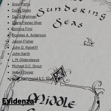
Anne Petty
Corey Olsen
David Bratman
Diana Pavlac Glyer
Dimitra Fimi
Douglas A. Anderson
Jason Fisher
John D. Rateliff
John Garth
L.M. Gildersleeve
Michael D.C. Drout
Verlyn Flieger
W. G. Hammond & C. Scull
Evidenza