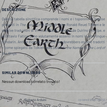
DESCRIZIONE
Questa tabella sinottica comprende i nomi e i toponimi in inglese
presenti in
The Lord of the Rings
di John Ronald Reuel Tolkien e le
relative traduzioni di Vittoria Alliata, riveduta da Quirino Principe, e
di Ottavio Fatica. Sono volutamente assenti in nomi in altre lingue
(Sindarin, Antico Inglese ...) perché non dovrebbero essere tradotti
– come spiegato da Tolkien nella
Guide to the Names in The Lord of
the Rings
.
SIMILAR DOWNLOADS
Nessun download correlato trovato!
Roberto Arduini
Updated 2022-09-07