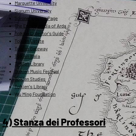
Marquette University
Signum University
Soronel's Home Page
The Encyclopedia of Arda
Tolkien Collector's Guide
Tolkien Estate
Tolkien Gateway
Tolkien Italia
Tolkien Library
Tolkien Music Festival
Tolkien Studies
Tolkien's Library
Wu Ming Foundation
4) Stanza dei Professori