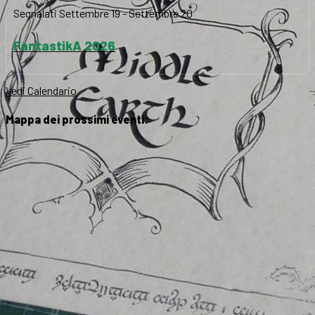
Segnalati
Settembre 19
-
Settembre 20
FantastikA 2026
Vedi Calendario
Mappa dei prossimi eventi: