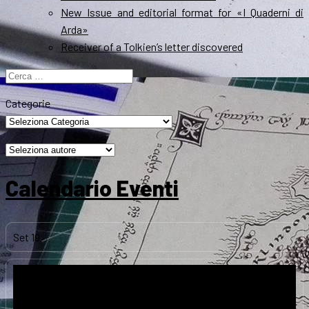
New Issue and editorial format for «I Quaderni di
Arda»
Receiver of a Tolkien’s letter discovered
Ricerca
per:
Categorie
Calendario Eventi
Set
19