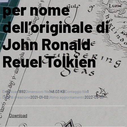
per nome
dell’originale di
John Ronald
Reuel Tolkien
Download
1892
Dimensioni file
148.03 KB
Conteggio file
1
Data di creazione
2021-01-02
Ultimo aggiornamento
2022-09-07
Download