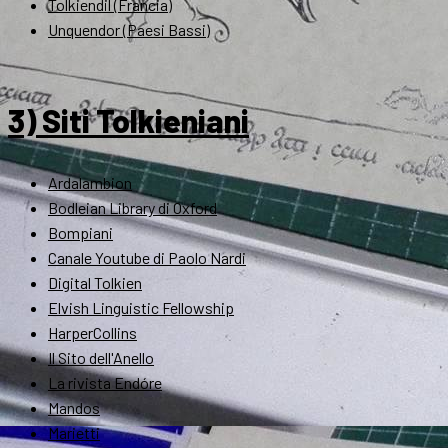
Tolkiendil (Francia)
Unquendor (Paesi Bassi)
3) Siti Tolkieniani
Ardalambion
Bodleian Library di Oxford
Bompiani
Canale Youtube di Paolo Nardi
Digital Tolkien
Elvish Linguistic Fellowship
HarperCollins
Il Sito dell'Anello
La rivista Endóre
Mandos
Marietti