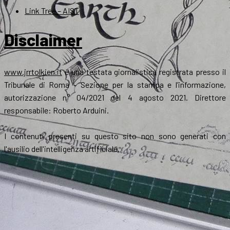
Link Tree – AIST
Disclaimer
www.jrrtolkien.it
è una testata giornalistica registrata presso il
Tribunale di Roma - Sezione per la stampa e l’informazione,
autorizzazione n° 04/2021 del 4 agosto 2021. Direttore
responsabile: Roberto Arduini.
I contenuti presenti su questo sito non sono generati con
l'ausilio dell'intelligenza artificiale.