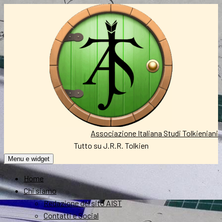
Vai
al
contenuto
Associazione Italiana Studi Tolkieniani
Tutto su J.R.R. Tolkien
Menu e widget
Home
Chi siamo
Redazione del sito AIST
Contatti e Social