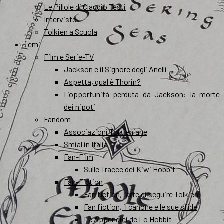
Le Pillole di Claudio Testi
Interviste
Tolkien a Scuola
Temi
Film e Serie-TV
Jackson e il Signore degli Anelli
Aspetta, qual è Thorin?
L’opportunità perduta da Jackson: la morte
dei nipoti
Fandom
Associazioni Tolkieniane
Smial in Italia
Fan-Film
Sulle Tracce dei Kiwi Hobbit
Fan-Fiction
Fan fiction, l’arte di seguire Tolkien
Fan fiction, il canone e le sue sfide
Le Appendici de Lo Hobbit