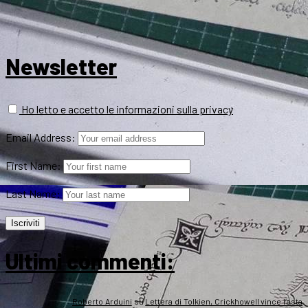
Newsletter
Ho letto e accetto le informazioni sulla privacy
Email Address:
First Name:
Last Name:
Ultimi commenti:
Roberto Arduini
su
Lettera di Tolkien, Crickhowell vince l’asta