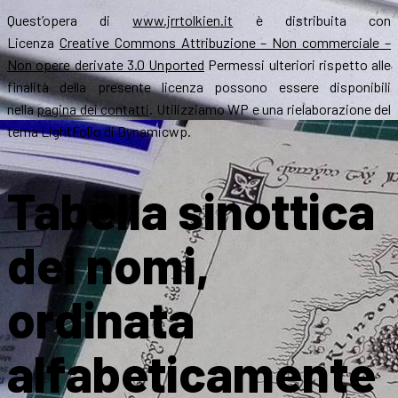
Quest’opera di
www.jrrtolkien.it
è distribuita con
Licenza
Creative Commons Attribuzione – Non commerciale –
Non opere derivate 3.0 Unported
Permessi ulteriori rispetto alle
finalità della presente licenza possono essere disponibili
nella
pagina dei contatti
. Utilizziamo WP e una rielaborazione del
tema LightFolio di Dynamicwp.
Tabella sinottica
dei nomi,
ordinata
alfabeticamente