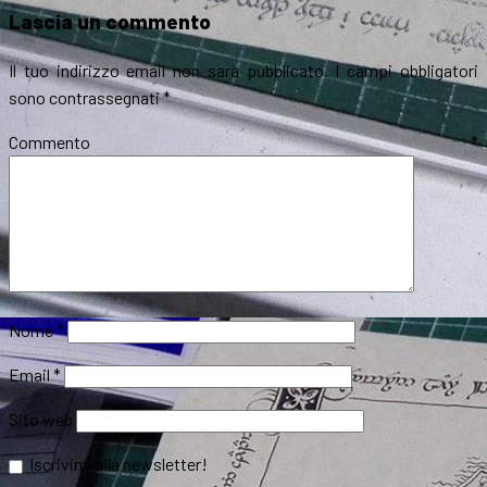
Lascia un commento
Il tuo indirizzo email non sarà pubblicato.
I campi obbligatori
sono contrassegnati
*
Commento
*
Nome
*
Email
*
Sito web
Iscrivimi alla newsletter!