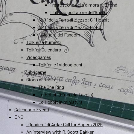
I retroscena della dimora di Elrond
L’ultimo portatore dell’Anello
Abiti della Terra di Mezzo: Gli Hobbit
Abiti della Terra di Mezzo: Gli Elfi
Il Signore del Fandom
Tolkien a Fumetti
Tolkien Calendars
Videogames
Tolkien e i videogiochi
Librigame
Gioco di Ruolo
The One Ring
Lo Hobbit (Gioco da Tavola)
Lo Hobbit in miniatura
Calendario Eventi
ENG
I Quaderni di Arda: Call for Papers 2026
An interview with R. Scott Bakker