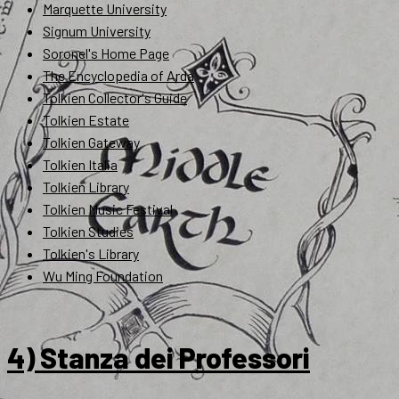
Marquette University
Signum University
Soronel's Home Page
The Encyclopedia of Arda
Tolkien Collector's Guide
Tolkien Estate
Tolkien Gateway
Tolkien Italia
Tolkien Library
Tolkien Music Festival
Tolkien Studies
Tolkien's Library
Wu Ming Foundation
4) Stanza dei Professori