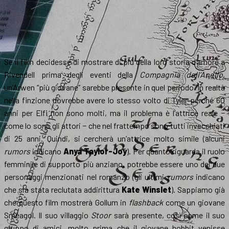
Se il film decidesse di mostrare di più della loro storia d’amore a
Rivendell prima degli eventi della
Compagnia dell’Anello
,
un’Arwen “più giovane” sarebbe presente in quel periodo. In realtà
nella finzione dovrebbe avere lo stesso volto di Tyler perché 60
anni per Elfi non sono molti, ma il problema è l’attrice reale −
come lo sono gli attori − che nel frattempo sono tutti invecchiati
di 25 anni. Quindi, si cercherà un’attrice molto simile (alcuni
rumors
indicano
Anya Taylor-Joy
). Per quanto riguarda il ruolo
femminile di supporto più anziano, potrebbe essere uno dei due
personaggi menzionati nel romanzo (gli ultimi
rumors
indicano
che sia stata reclutata addirittura
Kate Winslet
). Sappiamo già
che questo film mostrerà Gollum in
flashback
come un giovane
Sméagol. Il suo villaggio
Stoor
sarà presente, così come il suo
gruppo di amici, molto prima che il giovane hobbit venisse