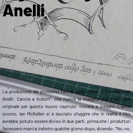
Anelli
La produzione del prossimo film di Andy Serkis “Il Signore degli
Anelli: Caccia a Gollum”, che riunirà la maggior parte del cast
originale per questo nuovo capitolo, inizierà a maggio. L’anno
scorso, Ian McKellen si è lasciato sfuggire che in realtà il film
avrebbe potuto essere diviso in due parti, prima che i produttori
facessero marcia indietro qualche giorno dopo, dicendo: “No, no,