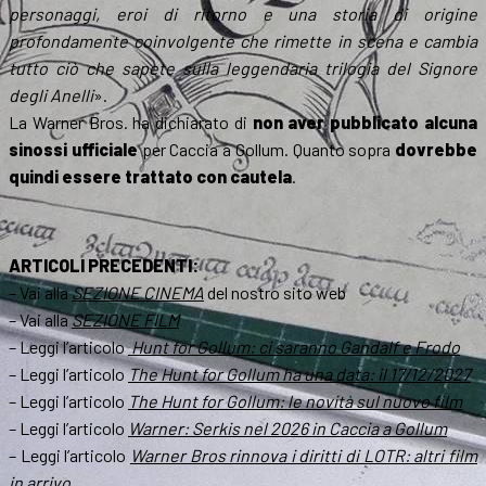
personaggi, eroi di ritorno e una storia di origine
profondamente coinvolgente che rimette in scena e cambia
tutto ciò che sapete sulla leggendaria trilogia del Signore
degli Anelli
».
La Warner Bros. ha dichiarato di
non aver pubblicato alcuna
sinossi ufficiale
per Caccia a Gollum. Quanto sopra
dovrebbe
quindi essere trattato con cautela
.
ARTICOLI PRECEDENTI:
– Vai alla
SEZIONE CINEMA
del nostro sito web
– Vai alla
SEZIONE FILM
– Leggi l’articolo
Hunt for Gollum: ci saranno Gandalf e Frodo
– Leggi l’articolo
The Hunt for Gollum ha una data: il 17/12/2027
– Leggi l’articolo
The Hunt for Gollum: le novità sul nuovo film
– Leggi l’articolo
Warner: Serkis nel 2026 in Caccia a Gollum
– Leggi l’articolo
Warner Bros rinnova i diritti di LOTR: altri film
in arrivo