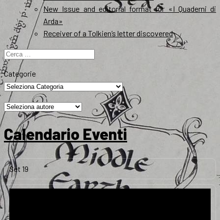
New Issue and editorial format for «I Quaderni di
Arda»
Receiver of a Tolkien’s letter discovered
Ricerca
per:
Categorie
Calendario Eventi
Set
19