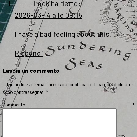
Lock
ha detto:
2026-03-14 alle 09:15
I have a bad feeling about this. :\
Rispondi
Lascia un commento
Il tuo indirizzo email non sarà pubblicato.
I campi obbligatori
sono contrassegnati
*
Commento
*