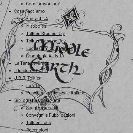
Come Associarsi
Cosa Facciamo
FantastikA
Mitopoiesi
Tolkien Studies Day
Tolkien Reading Day
Lucca Comics & Games
Cronologia Attività
La Tana del Drago
I Quaderni di Arda
J.R.R. Tolkien
La vita
Pubblicazioni Inglesi e Italiane
Bibliografia Consigliata
Saggi scaricabili
Convegni e Pubblicazioni
Tolkien Labs
Recensioni