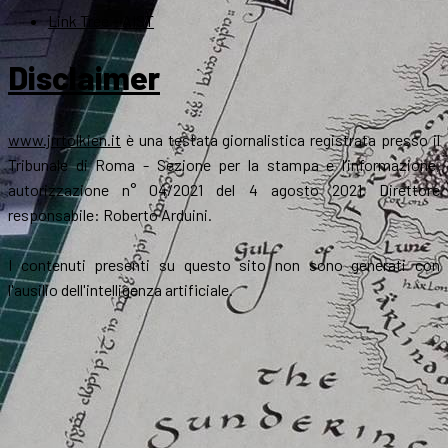
Link Tree – AIST
Disclaimer
www.jrrtolkien.it
è una testata giornalistica registrata presso il
Tribunale di Roma - Sezione per la stampa e l’informazione,
autorizzazione n° 04/2021 del 4 agosto 2021. Direttore
responsabile: Roberto Arduini.
I contenuti presenti su questo sito non sono generati con
l'ausilio dell'intelligenza artificiale.