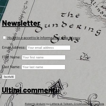
Newsletter
Ho letto e accetto le informazioni sulla privacy
Email Address:
First Name:
Last Name:
Ultimi commenti:
Roberto Arduini
su
Lettera di Tolkien, Crickhowell vince l’asta