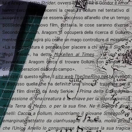
lui e Aragorn, detto
Strider
, ovvero il futuro Re di Gondor e Arnor,
hanno cercato per decenni la creatura Gollum nel tentativo di
scoprire cosa potesse essere successo all’anello che un tempo
possedeva. Nel nuovo film, tuttavia, le cose saranno diverse.
Secondo McKellen, Aragorn si occuperà della ricerca di Gollum,
mentre Gandalf agirà più come un mago controllore di missione.
«La sceneggiatura è pensata per piacere a chi ama
Il Signore
degli Anelli
», ha detto
McKellen al Times
. «È una storia
d’avventura; Aragorn cerca di trovare Gollum con Gandalf che
dirige le operazioni da bordo campo».
All’inizio di questo mese, il
sito web TheOneRing.net
ha rivelato
e discusso quella che ha definito una “sinossi” trapelata per il
nuovo film diretto da Andy Serkis: «
Prima della Compagnia,
l’ossessione di una creatura è la chiave per la sopravvivenza
della Terra di Mezzo, o per la sua fine. Ne Il Signore degli
Anelli: Caccia a Gollum, incontriamo il giovane Sméagol,
un
emarginato attratto
da cianfrusaglie e malizia, molto prima
che l’Unico Anello lo consumasse e iniziasse la sua tragica