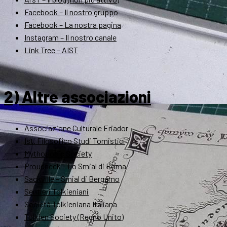
Facebook – Il nostro gruppo
Facebook – La nostra pagina
Instagram – Il nostro canale
Link Tree – AIST
2) Altre associazioni
Associazione Culturale Eriador
Ist. Filosofico Studi Tomistici
Mythopoeic Society
Proudneck – Lo Smial di Roma
Sackville – Smial di Bergamo
Sentieri Tolkieniani
Società Tolkieniana Italiana
Tolkien Society (Regno Unito)