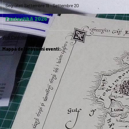
Segnalati
Settembre 19
-
Settembre 20
FantastikA 2026
Vedi Calendario
Mappa dei prossimi eventi: