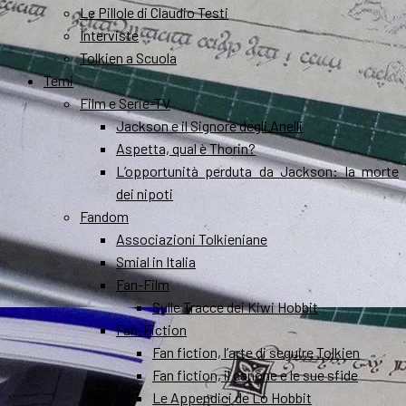
Le Pillole di Claudio Testi
Interviste
Tolkien a Scuola
Temi
Film e Serie-TV
Jackson e il Signore degli Anelli
Aspetta, qual è Thorin?
L’opportunità perduta da Jackson: la morte
dei nipoti
Fandom
Associazioni Tolkieniane
Smial in Italia
Fan-Film
Sulle Tracce dei Kiwi Hobbit
Fan-Fiction
Fan fiction, l’arte di seguire Tolkien
Fan fiction, il canone e le sue sfide
Le Appendici de Lo Hobbit