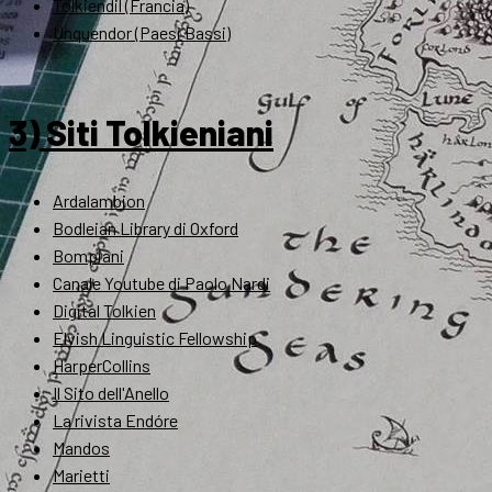
Tolkiendil (Francia)
Unquendor (Paesi Bassi)
3) Siti Tolkieniani
Ardalambion
Bodleian Library di Oxford
Bompiani
Canale Youtube di Paolo Nardi
Digital Tolkien
Elvish Linguistic Fellowship
HarperCollins
Il Sito dell'Anello
La rivista Endóre
Mandos
Marietti