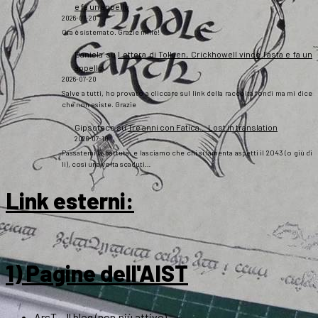
e fa un appello
2026-07-20
Ora è sistemato. Grazie mille!
Daniela
su
Lettera di Tolkien, Crickhowell vince l’asta e fa un
appello
2026-07-20
Salve a tutti, ho provato a cliccare sul link della raccolta fondi ma mi dice
che non esiste. Grazie
Gipsoteco
su
Tre anni con Fatica… Lost in translation
2026-07-10
Passatemi la battuta: e lasciamo che chi si lamenta aspetti il 2043 (o giù di
lì), così una volta scaduti…
Link esterni
:
1) Pagine dell'AIST
ArsT – Il blog (non più attivo)