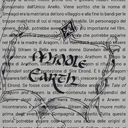
consumato dall’Unico Anello. Viene scritto che la nonna di
Sméagol era la matriarca del loro villaggio e alla fine lo bandì per le
troppe malefatte di cui si rese responsabile. Un personaggio del
genere, quindi, potrebbe avere un ruolo più importante nel film.
Un altro possibile personaggio femminile che potrebbe apparire
nel film è la madre di Aragorn, i cui
flashback
potrebbero essere
inclusi. Gilraen la Bella era una donna Dúnedain del nord di
discendenza reale che avrebbe sposato Arathorn II. Dopo la
morte di Arathorn, Gilraen e il piccolo Aragorn si rifugiarono a
Rivendell
sotto la protezione di Sire Elrond. È lì che Aragorn
imparerà l’elfico, sarà educato tra gli Elfi, crescerà insieme ai figli
di Elrond. Se fosse così il film adatterebbe anche
The Tale of
Aragorn and Arwen
, la storia contenuta nelle appendici del
Signore degli Anelli
che narra come Aragorn e Arwen si
incontrarono e si innamorarono. Gilraen alla fine muore molto
prima degli eventi della
Compagnia dell’Anello
. Tutta questa
storia potrebbe essere così tanto una storia delle origini di
Aragorn quanto una storia delle origini di Gollum, anche se, al