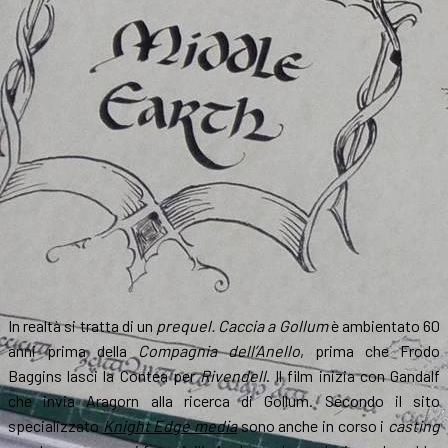
In realtà si tratta di un
prequel.
Caccia a Gollum
è ambientato 60
anni prima della
Compagnia dell’Anello
, prima che Frodo
Baggins lasci la Contea per
Rivendell
. Il film inizia con Gandalf
che invia Aragorn alla ricerca di Gollum. Secondo il sito
specializzato
Knight Edge media
sono anche in corso i
casting