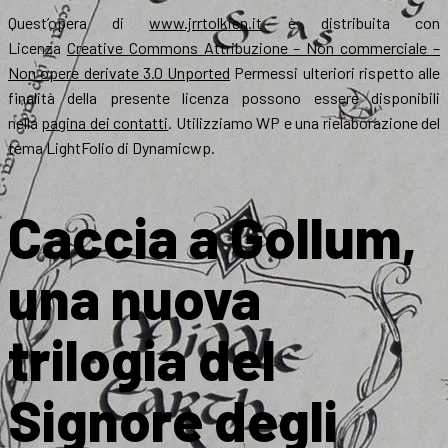
Quest’opera di
www.jrrtolkien.it
è distribuita con
Licenza
Creative Commons Attribuzione – Non commerciale –
Non opere derivate 3.0 Unported
Permessi ulteriori rispetto alle
finalità della presente licenza possono essere disponibili
nella
pagina dei contatti
. Utilizziamo WP e una rielaborazione del
tema LightFolio di Dynamicwp.
Caccia a Gollum,
una nuova
trilogia del
Signore degli