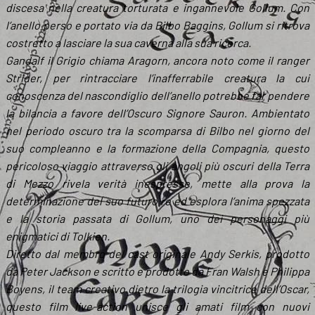
discesa nella creatura torturata e ingannevole Gollum. Con
l’anello perso e portato via da Bilbo Baggins, Gollum si ritrova
costretto a lasciare la sua caverna alla sua ricerca.
Gandalf il Grigio chiama Aragorn, ancora noto come il ranger
Strider, per rintracciare l’inafferrabile creatura la cui
conoscenza del nascondiglio dell’anello potrebbe far pendere
la bilancia a favore dell’Oscuro Signore Sauron. Ambientato
nel periodo oscuro tra la scomparsa di Bilbo nel giorno del
suo compleanno e la formazione della Compagnia, questo
pericoloso viaggio attraverso gli angoli più oscuri della Terra
di Mezzo rivela verità inespresse, mette alla prova la
determinazione del suo futuro re ed esplora l’anima spezzata
e la storia passata di Gollum, uno dei personaggi più
enigmatici di Tolkien.
Diretto dal membro del cast originale Andy Serkis, prodotto
da Peter Jackson e scritto e prodotto da Fran Walsh e Philippa
Boyens, il team creativo dietro la trilogia vincitrice dell’Oscar,
questo film live-action unisce gli amati film con nuovi