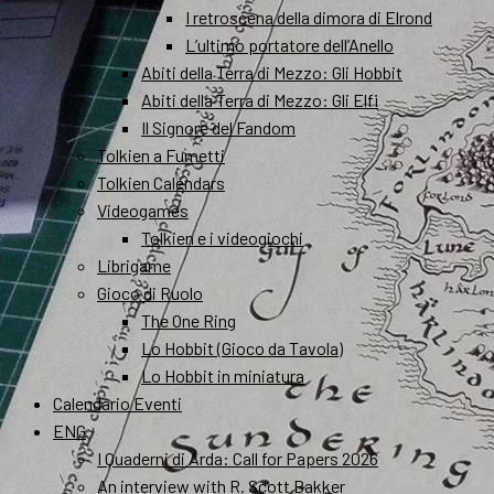
I retroscena della dimora di Elrond
L’ultimo portatore dell’Anello
Abiti della Terra di Mezzo: Gli Hobbit
Abiti della Terra di Mezzo: Gli Elfi
Il Signore del Fandom
Tolkien a Fumetti
Tolkien Calendars
Videogames
Tolkien e i videogiochi
Librigame
Gioco di Ruolo
The One Ring
Lo Hobbit (Gioco da Tavola)
Lo Hobbit in miniatura
Calendario Eventi
ENG
I Quaderni di Arda: Call for Papers 2026
An interview with R. Scott Bakker