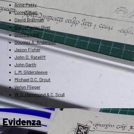
Anne Petty
Corey Olsen
David Bratman
Diana Pavlac Glyer
Dimitra Fimi
Douglas A. Anderson
Jason Fisher
John D. Rateliff
John Garth
L.M. Gildersleeve
Michael D.C. Drout
Verlyn Flieger
W. G. Hammond & C. Scull
Evidenza