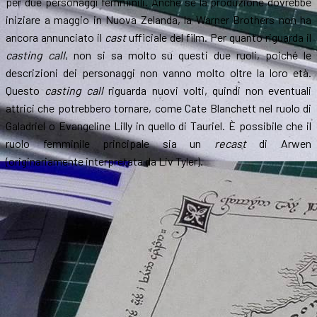
per due personaggi femminili. Anche se la produzione dovrebbe
iniziare a maggio in Nuova Zelanda, la Warner Brothers non ha
ancora annunciato il
cast
ufficiale del film. Per quanto riguarda il
casting call
, non si sa molto su questi due ruoli, poiché le
descrizioni dei personaggi non vanno molto oltre la loro età.
Questo
casting call
riguarda nuovi volti, quindi non eventuali
attrici che potrebbero tornare, come Cate Blanchett nel ruolo di
Galadriel o Evangeline Lilly in quello di Tauriel. È possibile che il
ruolo femminile principale sia un
recast
di Arwen
(originariamente interpretata da Liv Tyler).