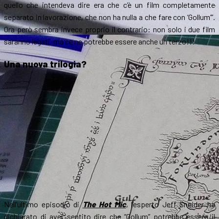
quello che intendeva dire era che c’è un film completamente
separato in lavorazione, che non ha nulla a che fare con ‘Gollum’”.
Ora però sembra invece proprio il contrario: non solo i due film
saranno legati, ma ce ne potrebbe essere anche un terzo!!!
Una nuova trilogia?
Nell’ultimo episodio di
The Hot Mic
, l’esperto Jeff Sneider ha
dichiarato di aver sentito dire che “Gollum” potrebbe essere il