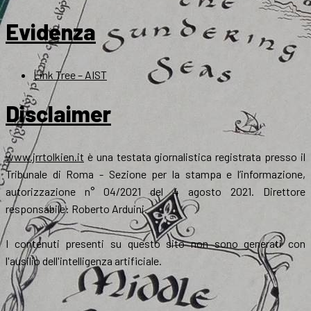
Evidenza
Link Tree – AIST
Disclaimer
www.jrrtolkien.it
è una testata giornalistica registrata presso il
Tribunale di Roma - Sezione per la stampa e l’informazione,
autorizzazione n° 04/2021 del 4 agosto 2021. Direttore
responsabile: Roberto Arduini.
I contenuti presenti su questo sito non sono generati con
l'ausilio dell'intelligenza artificiale.