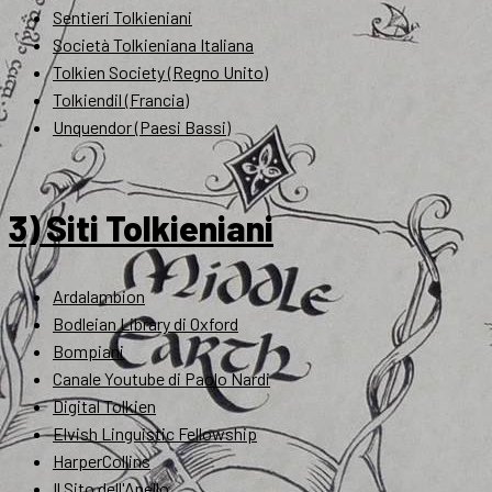
Sentieri Tolkieniani
Società Tolkieniana Italiana
Tolkien Society (Regno Unito)
Tolkiendil (Francia)
Unquendor (Paesi Bassi)
3) Siti Tolkieniani
Ardalambion
Bodleian Library di Oxford
Bompiani
Canale Youtube di Paolo Nardi
Digital Tolkien
Elvish Linguistic Fellowship
HarperCollins
Il Sito dell'Anello