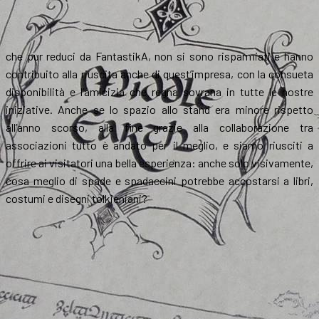
che pur reduci da FantastikA, non si sono risparmiati e hanno
contribuito alla riuscita anche di quest’impresa, con la consueta
disponibilità e l’amicizia che regna sovrana in tutte le nostre
iniziative. Anche se lo spazio allo stand era minore rispetto
all’anno scorso, alla fine grazie alla collaborazione tra
associazioni tutto è andato per il meglio, e siamo riusciti a
offrire ai visitatori una bella esperienza: anche solo visivamente,
cosa meglio di spade e spadaccini potrebbe accostarsi a libri,
costumi e disegni tolkieniani?