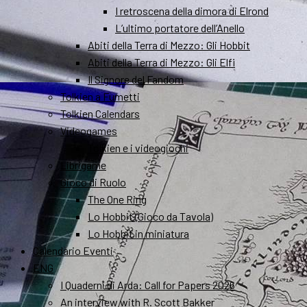
I retroscena della dimora di Elrond
L’ultimo portatore dell’Anello
Abiti della Terra di Mezzo: Gli Hobbit
Abiti della Terra di Mezzo: Gli Elfi
Il Signore del Fandom
Tolkien a Fumetti
Tolkien Calendars
Videogames
Tolkien e i videogiochi
Librigame
Gioco di Ruolo
The One Ring
Lo Hobbit (Gioco da Tavola)
Lo Hobbit in miniatura
Calendario Eventi
ENG
I Quaderni di Arda: Call for Papers 2026
An interview with R. Scott Bakker