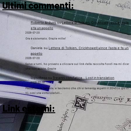
Ultimi commenti:
Roberto Arduini
su
Lettera di Tolkien, Crickhowell vince l’asta
e fa un appello
2026-07-20
Ora è sistemato. Grazie mille!
Daniela
su
Lettera di Tolkien, Crickhowell vince l’asta e fa un
appello
2026-07-20
Salve a tutti, ho provato a cliccare sul link della raccolta fondi ma mi dice
che non esiste. Grazie
Gipsoteco
su
Tre anni con Fatica… Lost in translation
2026-07-10
Passatemi la battuta: e lasciamo che chi si lamenta aspetti il 2043 (o giù di
lì), così una volta scaduti…
Link esterni
: