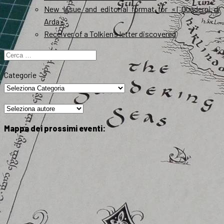
New Issue and editorial format for «I Quaderni di
Arda»
Receiver of a Tolkien’s letter discovered
Ricerca
per:
Categorie
Mappa dei prossimi eventi: