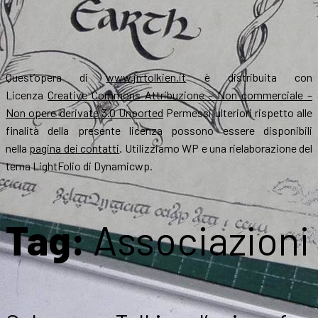
Quest’opera di
www.jrrtolkien.it
è distribuita con
Licenza
Creative Commons Attribuzione – Non commerciale –
Non opere derivate 3.0 Unported
Permessi ulteriori rispetto alle
finalità della presente licenza possono essere disponibili
nella
pagina dei contatti
. Utilizziamo WP e una rielaborazione del
tema LightFolio di Dynamicwp.
Tag:
Associazioni