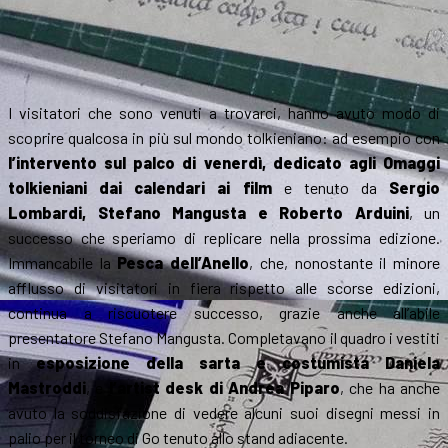
I visitatori che sono venuti a trovarci, hanno avuto modo di
scoprire qualcosa in più sul mondo tolkieniano: ad esempio con
l’intervento sul palco di venerdì, dedicato agli Omaggi
tolkieniani dai calendari ai film
e tenuto da
Sergio
Lombardi, Stefano Mangusta e Roberto Arduini
, un
successo che speriamo di replicare nella prossima edizione.
Immancabile la
Pesca dell’Anello
, che, nonostante il minore
afflusso di visitatori in fiera rispetto alle scorse edizioni,
continua a riscuotere successo, grazie anche all’abile
presentatore Stefano Mangusta. Completavano il quadro i vestiti
in
esposizione della sarta e costumista Daniela
Mastroddi
, e
l’artist desk di Andrea Piparo
, che ha anche
avuto la soddisfazione di vedere alcuni suoi disegni messi in
palio per il torneo di Go tenuto allo stand adiacente.