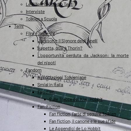
Le Pillole di Claudio Testi
Interviste
Tolkien a Scuola
Temi
Film e Serie-TV
Jackson e il Signore degli Anelli
Aspetta, qual è Thorin?
L’opportunità perduta da Jackson: la morte
dei nipoti
Fandom
Associazioni Tolkieniane
Smial in Italia
Fan-Film
Sulle Tracce dei Kiwi Hobbit
Fan-Fiction
Fan fiction, l’arte di seguire Tolkien
Fan fiction, il canone e le sue sfide
Le Appendici de Lo Hobbit