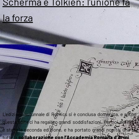
Scherma e Tolkien: l’unione fa
la forza
L’edizione autunnale di Romics si è conclusa domenica, e anche
questa volta ci ha regalato grandi soddisfazioni. Per noi dell’AIST
è stata la seconda edizione, e ha portato grandi novità, una su
tutte la
collaborazione con l’Accademia Romana d’Armi
.