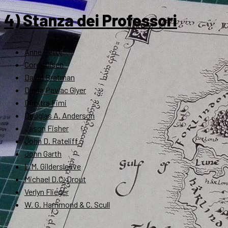
4) Stanza dei Professori
Anne Petty
Corey Olsen
David Bratman
Diana Pavlac Glyer
Dimitra Fimi
Douglas A. Anderson
Jason Fisher
John D. Rateliff
John Garth
L.M. Gildersleeve
Michael D.C. Drout
Verlyn Flieger
W. G. Hammond & C. Scull