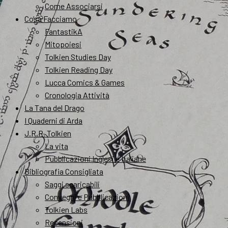
Come Associarsi
Cosa Facciamo
FantastikA
Mitopoiesi
Tolkien Studies Day
Tolkien Reading Day
Lucca Comics & Games
Cronologia Attività
La Tana del Drago
I Quaderni di Arda
J.R.R. Tolkien
La vita
Pubblicazioni Inglesi e Italiane
Bibliografia Consigliata
Saggi scaricabili
Convegni e Pubblicazioni
Tolkien Labs
Recensioni