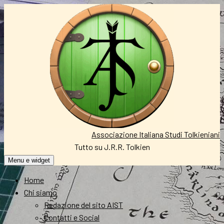
Vai
al
contenuto
Associazione Italiana Studi Tolkieniani
Tutto su J.R.R. Tolkien
Menu e widget
Home
Chi siamo
Redazione del sito AIST
Contatti e Social