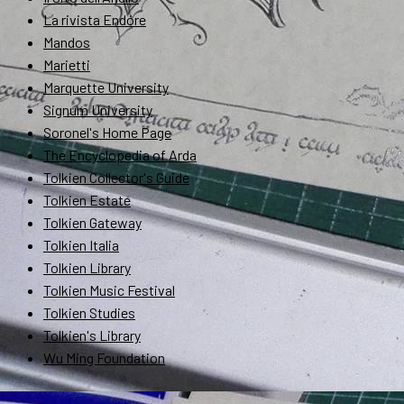
La rivista Endóre
Mandos
Marietti
Marquette University
Signum University
Soronel's Home Page
The Encyclopedia of Arda
Tolkien Collector's Guide
Tolkien Estate
Tolkien Gateway
Tolkien Italia
Tolkien Library
Tolkien Music Festival
Tolkien Studies
Tolkien's Library
Wu Ming Foundation