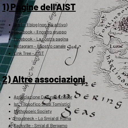
1) Pagine dell'AIST
ArsT – Il blog (non più attivo)
Facebook – Il nostro gruppo
Facebook – La nostra pagina
Instagram – Il nostro canale
Link Tree – AIST
2) Altre associazioni
Associazione Culturale Eriador
Ist. Filosofico Studi Tomistici
Mythopoeic Society
Proudneck – Lo Smial di Roma
Sackville – Smial di Bergamo