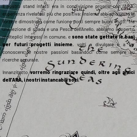
Il nostro stand infatti era in condivisione proprio con l’ARA,
esperienza rivelatasi più che positiva: insieme abbiamo unito le
forze e dimostrato come l’unione porti sempre buoni frutti. Tra
una lezione di spada e una Pesca dell’Anello, abbiamo scoperto
molteplici interessi in comune, e
sono state gettate le basi
per futuri progetti insieme
, volti a divulgare e a far
conoscere le nostre passioni basandoci come sempre su
ricerche accurate.
Innanzitutto
vorremo ringraziare quindi, oltre agli amici
dell’ARA, i nostri instancabili soci
,