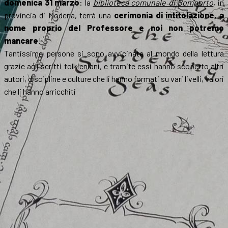
domenica 31 marzo
: la
biblioteca comunale di Bomporto
, in
provincia di Modena, terrà una
cerimonia di intitolazione, a
nome proprio del Professore e noi non potremo
mancare
!
Tantissime persone si sono avvicinate al mondo della lettura
grazie agli scritti tolkieniani, e tramite essi hanno scoperto altri
autori, discipline e culture che li hanno formati su vari livelli, valori
che li hanno arricchiti