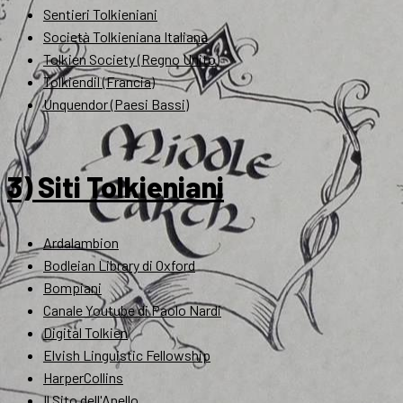
Sentieri Tolkieniani
Società Tolkieniana Italiana
Tolkien Society (Regno Unito)
Tolkiendil (Francia)
Unquendor (Paesi Bassi)
3) Siti Tolkieniani
Ardalambion
Bodleian Library di Oxford
Bompiani
Canale Youtube di Paolo Nardi
Digital Tolkien
Elvish Linguistic Fellowship
HarperCollins
Il Sito dell'Anello