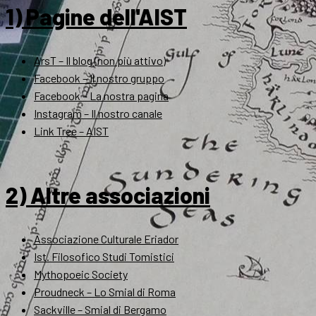
1) Pagine dell'AIST
ArsT – Il blog (non più attivo)
Facebook – Il nostro gruppo
Facebook – La nostra pagina
Instagram – Il nostro canale
Link Tree – AIST
2) Altre associazioni
Associazione Culturale Eriador
Ist. Filosofico Studi Tomistici
Mythopoeic Society
Proudneck – Lo Smial di Roma
Sackville – Smial di Bergamo