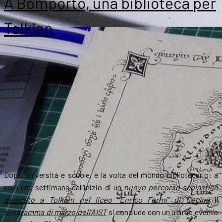
A Bomporto, una biblioteca per
Tolkien
Dopo università e scuole, è la volta del mondo bibliotecario: a
solo una settimana dall’inizio di un
nuovo percorso scolastico
dedicato a Tolkien nel liceo “Enrico Fermi” di Cecina
il
programma di marzo dell’AIST
si conclude con un ultimo evento