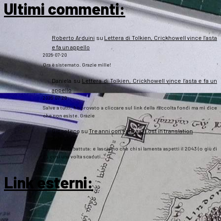
Ultimi commenti:
Roberto Arduini
su
Lettera di Tolkien, Crickhowell vince l’asta
e fa un appello
2026-07-20
Ora è sistemato. Grazie mille!
Daniela
su
Lettera di Tolkien, Crickhowell vince l’asta e fa un
appello
2026-07-20
Salve a tutti, ho provato a cliccare sul link della raccolta fondi ma mi dice
che non esiste. Grazie
Gipsoteco
su
Tre anni con Fatica… Lost in translation
2026-07-10
Passatemi la battuta: e lasciamo che chi si lamenta aspetti il 2043 (o giù di
lì), così una volta scaduti…
Link esterni
: