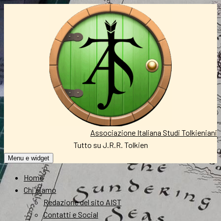
Vai
al
contenuto
Associazione Italiana Studi Tolkieniani
Tutto su J.R.R. Tolkien
Menu e widget
Home
Chi siamo
Redazione del sito AIST
Contatti e Social