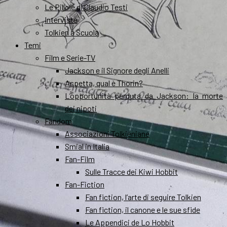
Le Pillole di Claudio Testi
Interviste
Tolkien a Scuola
Temi
Film e Serie-TV
Jackson e il Signore degli Anelli
Aspetta, qual è Thorin?
L’opportunità perduta da Jackson: la morte
dei nipoti
Fandom
Associazioni Tolkieniane
Smial in Italia
Fan-Film
Sulle Tracce dei Kiwi Hobbit
Fan-Fiction
Fan fiction, l’arte di seguire Tolkien
Fan fiction, il canone e le sue sfide
Le Appendici de Lo Hobbit