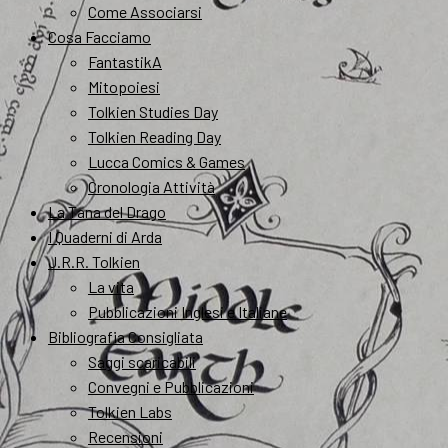
Come Associarsi
Cosa Facciamo
FantastikA
Mitopoiesi
Tolkien Studies Day
Tolkien Reading Day
Lucca Comics & Games
Cronologia Attività
La Tana del Drago
I Quaderni di Arda
J.R.R. Tolkien
La vita
Pubblicazioni Inglesi e Italiane
Bibliografia Consigliata
Saggi scaricabili
Convegni e Pubblicazioni
Tolkien Labs
Recensioni