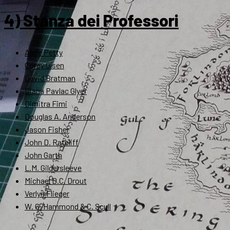
4) Stanza dei Professori
Anne Petty
Corey Olsen
David Bratman
Diana Pavlac Glyer
Dimitra Fimi
Douglas A. Anderson
Jason Fisher
John D. Rateliff
John Garth
L.M. Gildersleeve
Michael D.C. Drout
Verlyn Flieger
W. G. Hammond & C. Scull