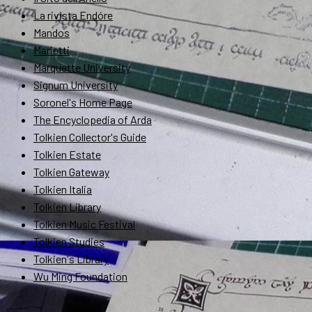
La rivista Endóre
Mandos
Marietti
Marquette University
Signum University
Soronel's Home Page
The Encyclopedia of Arda
Tolkien Collector's Guide
Tolkien Estate
Tolkien Gateway
Tolkien Italia
Tolkien Library
Tolkien Music Festival
Tolkien Studies
Tolkien's Library
Wu Ming Foundation