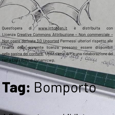
Quest’opera di
www.jrrtolkien.it
è distribuita con
Licenza
Creative Commons Attribuzione – Non commerciale –
Non opere derivate 3.0 Unported
Permessi ulteriori rispetto alle
finalità della presente licenza possono essere disponibili
nella
pagina dei contatti
. Utilizziamo WP e una rielaborazione del
tema LightFolio di Dynamicwp.
Tag:
Bomporto