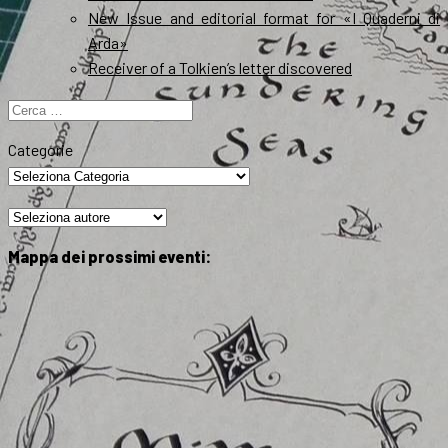
New Issue and editorial format for «I Quaderni di
Arda»
Receiver of a Tolkien’s letter discovered
Ricerca
per:
Categorie
Mappa dei prossimi eventi: