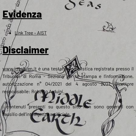
Evidenza
Link Tree – AIST
Disclaimer
www.jrrtolkien.it
è una testata giornalistica registrata presso il
Tribunale di Roma - Sezione per la stampa e l’informazione,
autorizzazione n° 04/2021 del 4 agosto 2021. Direttore
responsabile: Roberto Arduini.
I contenuti presenti su questo sito non sono generati con
l'ausilio dell'intelligenza artificiale.