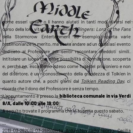
come esseri umani o li hanno aiutati in tanti modi diversi nel
corso della loro vita. Il documentario
Ringers: Lord of the Fans
della Stormcrow Entertainment ad esempio riporta varie
testimonianze in merito, ma basta andare ad un qualsiasi evento
dedicato al Professore per sentir raccontare aneddoti simili.
Intitolare un luogo che offre possibilità di formazione, scoperta
e, perché no, escapismo inteso come fuga del prigioniero e non
del disertore, è un riconoscimento della grandezza di Tolkien in
quanto autore che, a pochi giorni dal
Tolkien Reading Day
, ci
ricorda che il dono del Professore è senza tempo.
L’appuntamento è presso la
biblioteca comunale in via Verdi
8/A, dalle 10:00 alle 19:00
!
A seguito trovate il programma che vi aspetta questo sabato.
…
Scritto
Autore
Categorie
Tag
2019-03-26
2019-03-26
Roberto Arduini
Novità
Bomporto
,
Cecilia