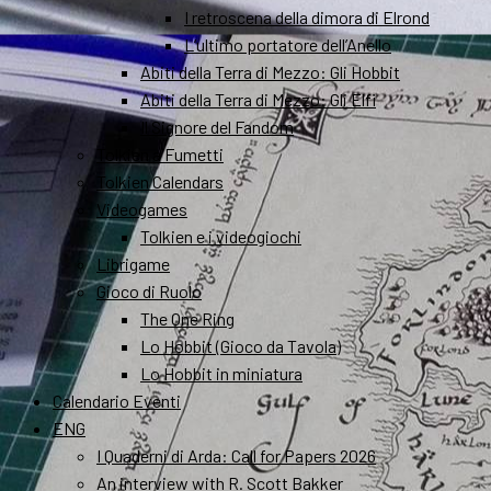
I retroscena della dimora di Elrond
L’ultimo portatore dell’Anello
Abiti della Terra di Mezzo: Gli Hobbit
Abiti della Terra di Mezzo: Gli Elfi
Il Signore del Fandom
Tolkien a Fumetti
Tolkien Calendars
Videogames
Tolkien e i videogiochi
Librigame
Gioco di Ruolo
The One Ring
Lo Hobbit (Gioco da Tavola)
Lo Hobbit in miniatura
Calendario Eventi
ENG
I Quaderni di Arda: Call for Papers 2026
An interview with R. Scott Bakker