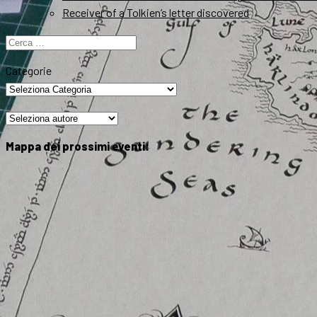
Receiver of a Tolkien’s letter discovered
Ricerca
per:
Categorie
Mappa dei prossimi eventi: