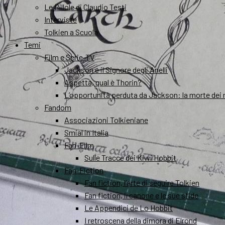
Le Pillole di Claudio Testi
Interviste
Tolkien a Scuola
Temi
Film e Serie-TV
Jackson e il Signore degli Anelli
Aspetta, qual è Thorin?
L’opportunità perduta da Jackson: la morte dei 
Fandom
Associazioni Tolkieniane
Smial in Italia
Fan-Film
Sulle Tracce dei Kiwi Hobbit
Fan-Fiction
Fan fiction, l’arte di seguire Tolkien
Fan fiction, il canone e le sue sfide
Le Appendici de Lo Hobbit
I retroscena della dimora di Elrond