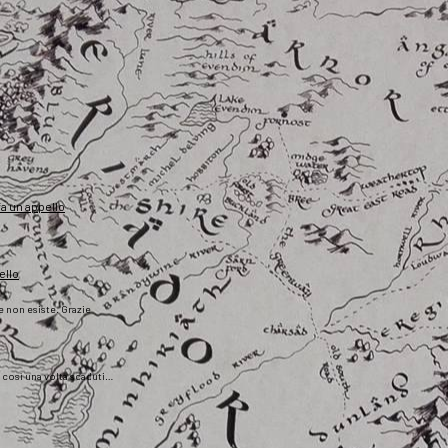
fa un appello
ello
he non esiste. Grazie
), così una volta scaduti…