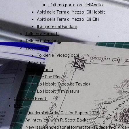
L’ultimo portatore dell’Anello
Abiti della Terra di Mezzo: Gli Hobbit
Abiti della Terra di Mezzo: Gli Elfi
Il Signore del Fandom
Tolkien a Fumetti
Tolkien Calendars
Videogames
Tolkien e i videogiochi
Librigame
Gioco di Ruolo
The One Ring
Lo Hobbit (Gioco da Tavola)
Lo Hobbit in miniatura
Calendario Eventi
ENG
I Quaderni di Arda: Call for Papers 2026
An interview with R. Scott Bakker
New Issue and editorial format for «I Quaderni di Arda