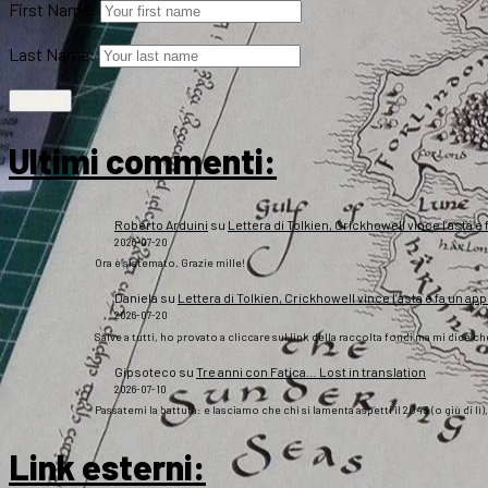
First Name:
Last Name:
Ultimi commenti:
Roberto Arduini
su
Lettera di Tolkien, Crickhowell vince l’asta e 
2026-07-20
Ora è sistemato. Grazie mille!
Daniela
su
Lettera di Tolkien, Crickhowell vince l’asta e fa un app
2026-07-20
Salve a tutti, ho provato a cliccare sul link della raccolta fondi ma mi dice c
Gipsoteco
su
Tre anni con Fatica… Lost in translation
2026-07-10
Passatemi la battuta: e lasciamo che chi si lamenta aspetti il 2043 (o giù di lì
Link esterni
: