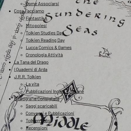
Come Associarsi
Cosa Facciamo
FantastikA
Mitopoiesi
Tolkien Studies Day
Tolkien Reading Day
Lucca Comics & Games
Cronologia Attività
La Tana del Drago
I Quaderni di Arda
J.R.R. Tolkien
La vita
Pubblicazioni Inglesi e Italiane
Bibliografia Consigliata
Saggi scaricabili
Convegni e Pubblicazioni
Tolkien Labs
Recensioni