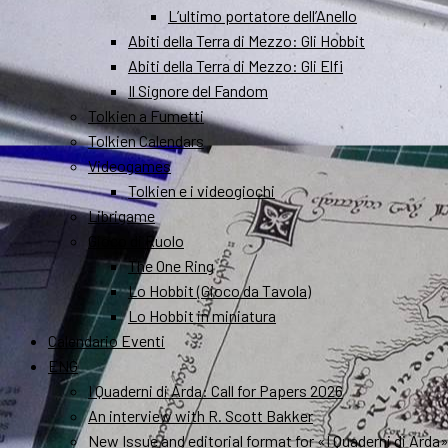
L’ultimo portatore dell’Anello
Abiti della Terra di Mezzo: Gli Hobbit
Abiti della Terra di Mezzo: Gli Elfi
Il Signore del Fandom
Tolkien a Fumetti
Tolkien Calendars
Videogames
Tolkien e i videogiochi
Librigame
Gioco di Ruolo
The One Ring
Lo Hobbit (Gioco da Tavola)
Lo Hobbit in miniatura
Calendario Eventi
ENG
I Quaderni di Arda: Call for Papers 2026
An interview with R. Scott Bakker
New Issue and editorial format for «I Quaderni di Arda