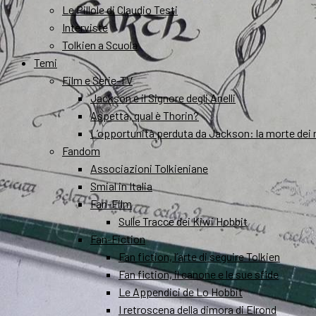
Le Pillole di Claudio Testi
Interviste
Tolkien a Scuola
Temi
Film e Serie-TV
Jackson e il Signore degli Anelli
Aspetta, qual è Thorin?
L’opportunità perduta da Jackson: la morte dei 
Fandom
Associazioni Tolkieniane
Smial in Italia
Fan-Film
Sulle Tracce dei Kiwi Hobbit
Fan-Fiction
Fan fiction, l’arte di seguire Tolkien
Fan fiction, il canone e le sue sfide
Le Appendici de Lo Hobbit
I retroscena della dimora di Elrond