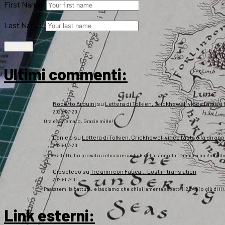
First Name:
Last Name:
Ultimi commenti:
Roberto Arduini
su
Lettera di Tolkien, Crickhowell vince l’asta e 
2026-07-20
Ora è sistemato. Grazie mille!
Daniela
su
Lettera di Tolkien, Crickhowell vince l’asta e fa un app
2026-07-20
Salve a tutti, ho provato a cliccare sul link della raccolta fondi ma mi dice c
Gipsoteco
su
Tre anni con Fatica… Lost in translation
2026-07-10
Passatemi la battuta: e lasciamo che chi si lamenta aspetti il 2043 (o giù di lì
Link esterni
: