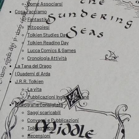
Come Associarsi
Cosa Facciamo
FantastikA
Mitopoiesi
Tolkien Studies Day
Tolkien Reading Day
Lucca Comics & Games
Cronologia Attività
La Tana del Drago
I Quaderni di Arda
J.R.R. Tolkien
La vita
Pubblicazioni Inglesi e Italiane
Bibliografia Consigliata
Saggi scaricabili
Convegni e Pubblicazioni
Tolkien Labs
Recensioni