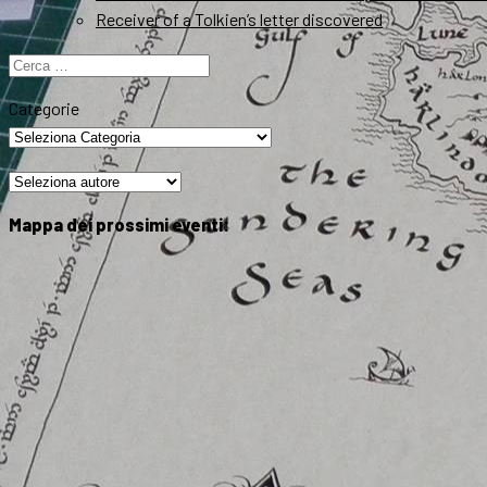
Receiver of a Tolkien’s letter discovered
Ricerca
per:
Categorie
Mappa dei prossimi eventi: