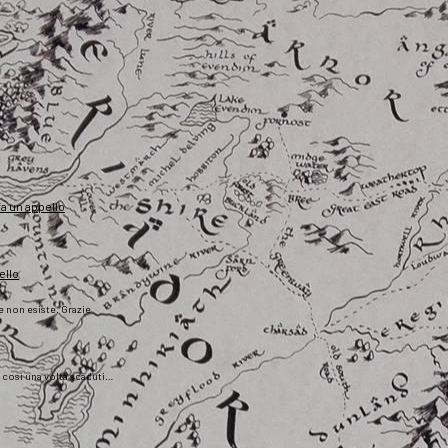
fa un appello
ello
he non esiste. Grazie
), così una volta scaduti…