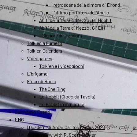
I retroscena della dimora di Elrond
L’ultimo portatore dell’Anello
Abiti della Terra di Mezzo: Gli Hobbit
Abiti della Terra di Mezzo: Gli Elfi
Il Signore del Fandom
Tolkien a Fumetti
Tolkien Calendars
Videogames
Tolkien e i videogiochi
Librigame
Gioco di Ruolo
The One Ring
Lo Hobbit (Gioco da Tavola)
Lo Hobbit in miniatura
Calendario Eventi
ENG
I Quaderni di Arda: Call for Papers 2026
An interview with R. Scott Bakker