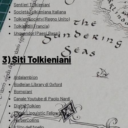
Sentieri Tolkieniani
Società Tolkieniana Italiana
Tolkien Society (Regno Unito)
Tolkiendil (Francia)
Unquendor (Paesi Bassi)
3) Siti Tolkieniani
Ardalambion
Bodleian Library di Oxford
Bompiani
Canale Youtube di Paolo Nardi
Digital Tolkien
Elvish Linguistic Fellowship
HarperCollins
Il Sito dell'Anello