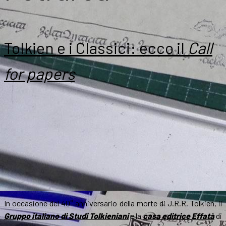
Tolkien e i Classici: ecco il
Call
for papers
In occasione del 40° anniversario della morte di J.R.R. Tolkien, il
Gruppo italiano di Studi Tolkieniani
e la
casa editrice Effatà
di