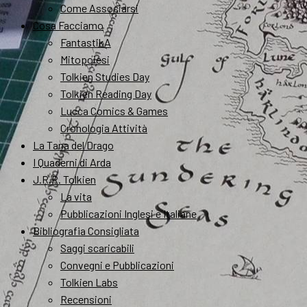
Come Associarsi
Cosa Facciamo
FantastikA
Mitopoiesi
Tolkien Studies Day
Tolkien Reading Day
Lucca Comics & Games
Cronologia Attività
La Tana del Drago
I Quaderni di Arda
J.R.R. Tolkien
La vita
Pubblicazioni Inglesi e Italiane
Bibliografia Consigliata
Saggi scaricabili
Convegni e Pubblicazioni
Tolkien Labs
Recensioni