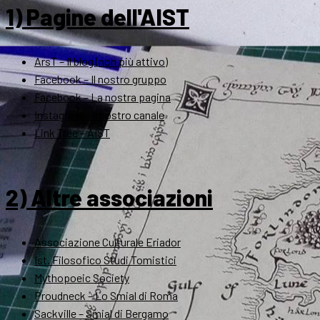
1) Pagine dell'AIST
ArsT – Il blog (non più attivo)
Facebook – Il nostro gruppo
Facebook – La nostra pagina
Instagram – Il nostro canale
Link Tree – AIST
2) Altre associazioni
Associazione Culturale Eriador
Ist. Filosofico Studi Tomistici
Mythopoeic Society
Proudneck – Lo Smial di Roma
Sackville – Smial di Bergamo