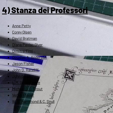
4) Stanza dei Professori
Anne Petty
Corey Olsen
David Bratman
Diana Pavlac Glyer
Dimitra Fimi
Douglas A. Anderson
Jason Fisher
John D. Rateliff
John Garth
L.M. Gildersleeve
Michael D.C. Drout
Verlyn Flieger
W. G. Hammond & C. Scull