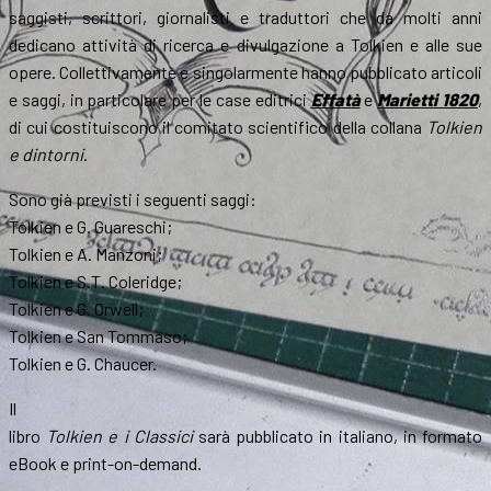
saggisti, scrittori, giornalisti e traduttori che da molti anni
dedicano attività di ricerca e divulgazione a Tolkien e alle sue
opere. Collettivamente e singolarmente hanno pubblicato articoli
e saggi, in particolare per le case editrici
Effatà
e
Marietti 1820
,
di cui costituiscono il comitato scientifico della collana
Tolkien
e dintorni
.
Sono già previsti i seguenti saggi:
Tolkien e G. Guareschi;
Tolkien e A. Manzoni;
Tolkien e S.T. Coleridge;
Tolkien e G. Orwell;
Tolkien e San Tommaso;
Tolkien e G. Chaucer.
Il
libro
Tolkien e i Classici
sarà pubblicato in italiano, in formato
eBook e print-on-demand.