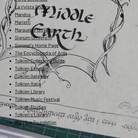
La rivista Endóre
Mandos
Marietti
Marquette University
Signum University
Soronel's Home Page
The Encyclopedia of Arda
Tolkien Collector's Guide
Tolkien Estate
Tolkien Gateway
Tolkien Italia
Tolkien Library
Tolkien Music Festival
Tolkien Studies
Tolkien's Library
Wu Ming Foundation