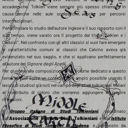
accademiche, Tolkien viene sempre più spesso chiamato in
causa anche nelle aule scolastiche, anche per percorsi
interdisciplinari.
Per stimolare lo studio dell’autore inglese e il suo rapporto con il
suo tempo, viene varato ora il progetto dal titolo “Tolkien e i
Classici”. Nel confronto con gli altri classici si vuol fare emergere
le caratteristiche comuni ai classici che Calvino aveva già
evidenziato nel suo saggio, e che si applicano perfettamente
all’autore del
Signore degli Anelli
.
Per giungere alla composizione di un volume dedicato a questo
tema, si vuol aprire un confronto più ampio possibile unendo il
lavoro di studiosi già noti nel campo degli studi tolkieniani italiani
al contributo di coloro che vorranno aggiungere le proprie
riflessioni.
Il
Gruppo italiano di Studi Tolkieniani
, coordinato
dall’
Associazione Romana Studi Tolkieniani
e dall’
Istituto
filosofico di studi Tomistici di Modena
, è composto da