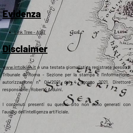
Evidenza
Link Tree – AIST
Disclaimer
www.jrrtolkien.it
è una testata giornalistica registrata presso il
Tribunale di Roma - Sezione per la stampa e l’informazione,
autorizzazione n° 04/2021 del 4 agosto 2021. Direttore
responsabile: Roberto Arduini.
I contenuti presenti su questo sito non sono generati con
l'ausilio dell'intelligenza artificiale.