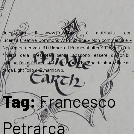
Quest’opera di
www.jrrtolkien.it
è distribuita con
Licenza
Creative Commons Attribuzione – Non commerciale –
Non opere derivate 3.0 Unported
Permessi ulteriori rispetto alle
finalità della presente licenza possono essere disponibili
nella
pagina dei contatti
. Utilizziamo WP e una rielaborazione del
tema LightFolio di Dynamicwp.
Tag:
Francesco
Petrarca