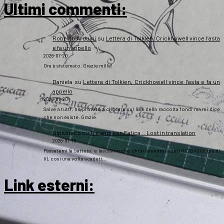
Ultimi commenti:
Roberto Arduini
su
Lettera di Tolkien, Crickhowell vince l’asta
e fa un appello
2026-07-20
Ora è sistemato. Grazie mille!
Daniela
su
Lettera di Tolkien, Crickhowell vince l’asta e fa un
appello
2026-07-20
Salve a tutti, ho provato a cliccare sul link della raccolta fondi ma mi dice
che non esiste. Grazie
Gipsoteco
su
Tre anni con Fatica… Lost in translation
2026-07-10
Passatemi la battuta: e lasciamo che chi si lamenta aspetti il 2043 (o giù di
lì), così una volta scaduti…
Link esterni
: