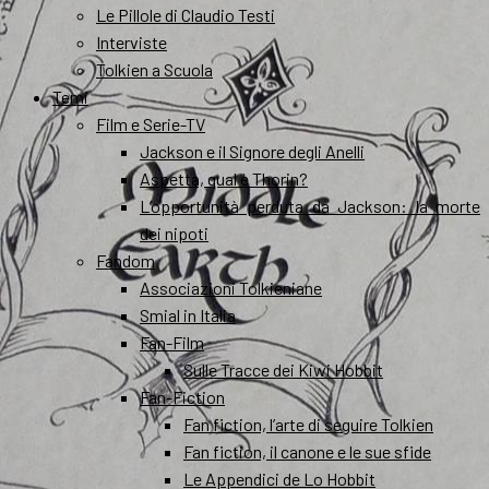
Le Pillole di Claudio Testi
Interviste
Tolkien a Scuola
Temi
Film e Serie-TV
Jackson e il Signore degli Anelli
Aspetta, qual è Thorin?
L’opportunità perduta da Jackson: la morte
dei nipoti
Fandom
Associazioni Tolkieniane
Smial in Italia
Fan-Film
Sulle Tracce dei Kiwi Hobbit
Fan-Fiction
Fan fiction, l’arte di seguire Tolkien
Fan fiction, il canone e le sue sfide
Le Appendici de Lo Hobbit