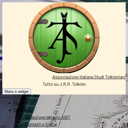
Vai
al
contenuto
Associazione Italiana Studi Tolkieniani
Tutto su J.R.R. Tolkien
Menu e widget
Home
Chi siamo
Redazione del sito AIST
Contatti e Social