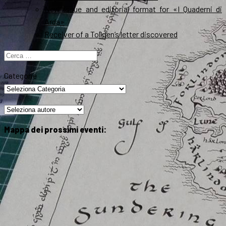
New Issue and editorial format for «I Quaderni di
Arda»
Receiver of a Tolkien’s letter discovered
Ricerca
per:
Categorie
Mappa dei prossimi eventi: