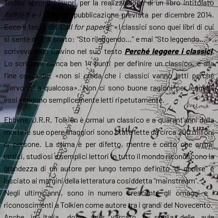
Torino aprono i lavori per la realizzazione di un libro intitolato
Tolkien e i Classici
, pubblicazione prevista per dicembre 2014.
Ecco il testo del
Call for papers
: «I classici sono quei libri di cui
si sente dire di solito: “Sto rileggendo…” e mai “Sto leggendo…”»,
scriveva Italo Calvino nel suo testo
Perché leggere i classici
.
Lo scrittore elenca ben 14 punti per definire un classico, e alla
fine conclude: «non si creda che i classici vanno letti perché
“servono” a qualcosa». Non ci sono buone ragioni per leggerli,
essi vengono semplicemente letti ripetutamente.
Ebbene, J.R.R. Tolkien è ormai un classico e a quarant’anni dalla
morte le sue opere maggiori sono state lette da circa 200 milioni
di persone. La stima è per difetto, mentre è certo che ormai
critici, studiosi e semplici lettori in tutto il mondo riconoscono la
grandezza di un autore per lungo tempo definito “di genere” e
lasciato ai margini della letteratura cosiddetta “mainstream”.
Negli ultimi anni, sono in numero crescente gli omaggi e i
riconoscimenti a Tolkien come autore tra i grandi del Novecento.
Anche in Italia, dopo aver varcato la soglia delle aule