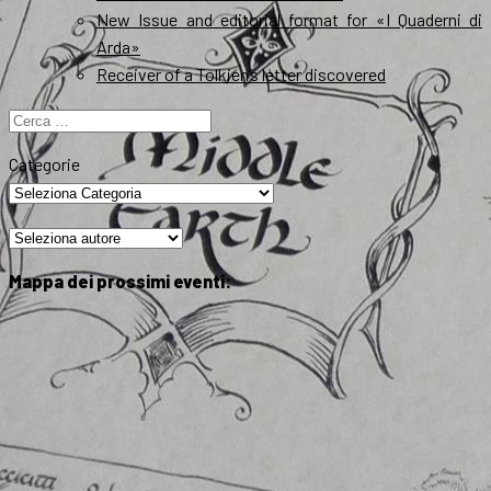
New Issue and editorial format for «I Quaderni di
Arda»
Receiver of a Tolkien’s letter discovered
Ricerca
per:
Categorie
Mappa dei prossimi eventi: