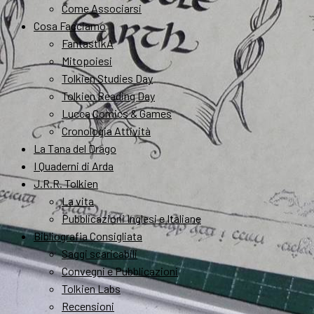
Come Associarsi
Cosa Facciamo
FantastikA
Mitopoiesi
Tolkien Studies Day
Tolkien Reading Day
Lucca Comics & Games
Cronologia Attività
La Tana del Drago
I Quaderni di Arda
J.R.R. Tolkien
La vita
Pubblicazioni Inglesi e Italiane
Bibliografia Consigliata
Saggi scaricabili
Convegni e Pubblicazioni
Tolkien Labs
Recensioni