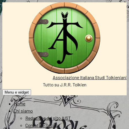
Vai
al
contenuto
Associazione Italiana Studi Tolkieniani
Tutto su J.R.R. Tolkien
Menu e widget
Home
Chi siamo
Redazione del sito AIST
Contatti e Social