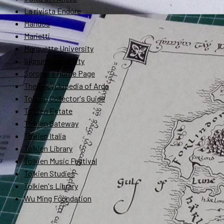
La rivista Endóre
Mandos
Marietti
Marquette University
Signum University
Soronel's Home Page
The Encyclopedia of Arda
Tolkien Collector's Guide
Tolkien Estate
Tolkien Gateway
Tolkien Italia
Tolkien Library
Tolkien Music Festival
Tolkien Studies
Tolkien's Library
Wu Ming Foundation