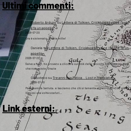
Ultimi commenti:
Roberto Arduini
su
Lettera di Tolkien, Crickhowell vince l’asta
e fa un appello
2026-07-20
Ora è sistemato. Grazie mille!
Daniela
su
Lettera di Tolkien, Crickhowell vince l’asta e fa un
appello
2026-07-20
Salve a tutti, ho provato a cliccare sul link della raccolta fondi ma mi dice
che non esiste. Grazie
Gipsoteco
su
Tre anni con Fatica… Lost in translation
2026-07-10
Passatemi la battuta: e lasciamo che chi si lamenta aspetti il 2043 (o giù di
lì), così una volta scaduti…
Link esterni
: