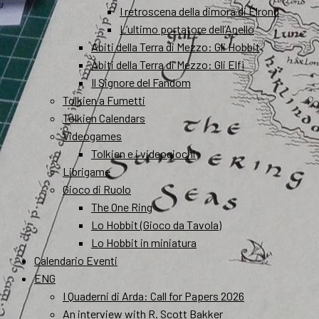
I retroscena della dimora di Elrond
L’ultimo portatore dell’Anello
Abiti della Terra di Mezzo: Gli Hobbit
Abiti della Terra di Mezzo: Gli Elfi
Il Signore del Fandom
Tolkien a Fumetti
Tolkien Calendars
Videogames
Tolkien e i videogiochi
Librigame
Gioco di Ruolo
The One Ring
Lo Hobbit (Gioco da Tavola)
Lo Hobbit in miniatura
Calendario Eventi
ENG
I Quaderni di Arda: Call for Papers 2026
An interview with R. Scott Bakker