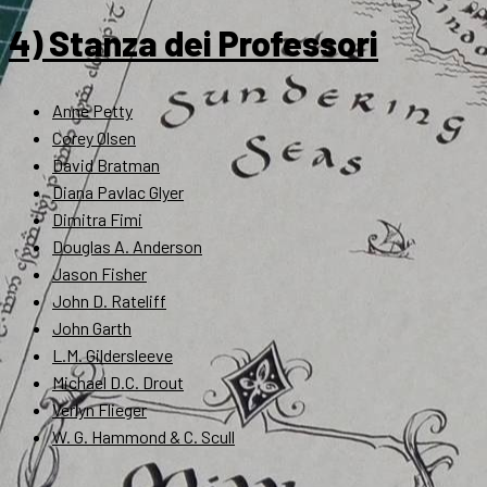
4) Stanza dei Professori
Anne Petty
Corey Olsen
David Bratman
Diana Pavlac Glyer
Dimitra Fimi
Douglas A. Anderson
Jason Fisher
John D. Rateliff
John Garth
L.M. Gildersleeve
Michael D.C. Drout
Verlyn Flieger
W. G. Hammond & C. Scull