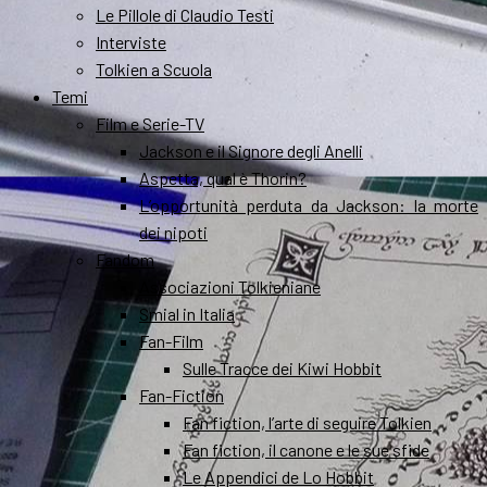
Le Pillole di Claudio Testi
Interviste
Tolkien a Scuola
Temi
Film e Serie-TV
Jackson e il Signore degli Anelli
Aspetta, qual è Thorin?
L’opportunità perduta da Jackson: la morte
dei nipoti
Fandom
Associazioni Tolkieniane
Smial in Italia
Fan-Film
Sulle Tracce dei Kiwi Hobbit
Fan-Fiction
Fan fiction, l’arte di seguire Tolkien
Fan fiction, il canone e le sue sfide
Le Appendici de Lo Hobbit