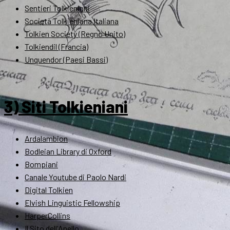
Sentieri Tolkieniani
Società Tolkieniana Italiana
Tolkien Society (Regno Unito)
Tolkiendil (Francia)
Unquendor (Paesi Bassi)
3) Siti Tolkieniani
Ardalambion
Bodleian Library di Oxford
Bompiani
Canale Youtube di Paolo Nardi
Digital Tolkien
Elvish Linguistic Fellowship
HarperCollins
Il Sito dell'Anello