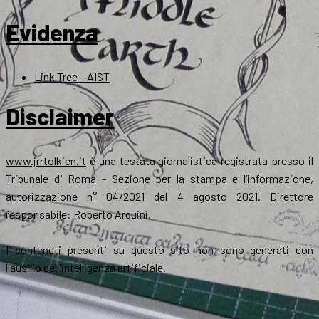
Evidenza
Link Tree – AIST
Disclaimer
www.jrrtolkien.it
è una testata giornalistica registrata presso il
Tribunale di Roma - Sezione per la stampa e l’informazione,
autorizzazione n° 04/2021 del 4 agosto 2021. Direttore
responsabile: Roberto Arduini.
I contenuti presenti su questo sito non sono generati con
l'ausilio dell'intelligenza artificiale.