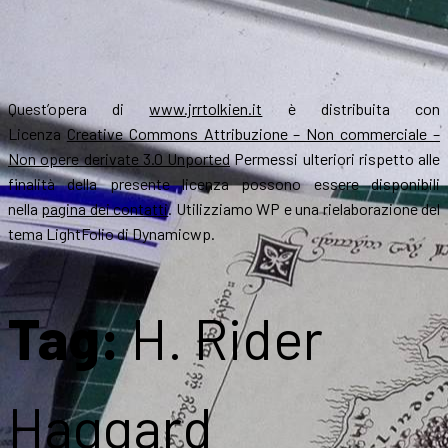
Quest’opera di
www.jrrtolkien.it
è distribuita con
Licenza
Creative Commons Attribuzione – Non commerciale –
Non opere derivate 3.0 Unported
Permessi ulteriori rispetto alle
finalità della presente licenza possono essere disponibili
nella
pagina dei contatti
. Utilizziamo WP e una rielaborazione del
tema LightFolio di Dynamicwp.
Tag:
H. Rider
Haggard