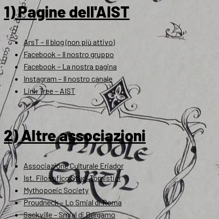
1) Pagine dell'AIST
ArsT – Il blog (non più attivo)
Facebook – Il nostro gruppo
Facebook – La nostra pagina
Instagram – Il nostro canale
Link Tree – AIST
2) Altre associazioni
Associazione Culturale Eriador
Ist. Filosofico Studi Tomistici
Mythopoeic Society
Proudneck – Lo Smial di Roma
Sackville – Smial di Bergamo