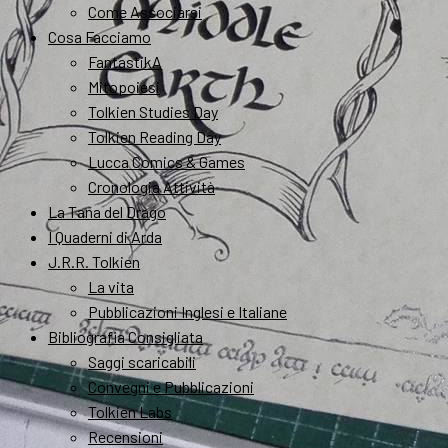
Come Associarsi
Cosa Facciamo
FantastikA
Mitopoiesi
Tolkien Studies Day
Tolkien Reading Day
Lucca Comics & Games
Cronologia Attività
La Tana del Drago
I Quaderni di Arda
J.R.R. Tolkien
La vita
Pubblicazioni Inglesi e Italiane
Bibliografia Consigliata
Saggi scaricabili
Convegni e Pubblicazioni
Tolkien Labs
Recensioni