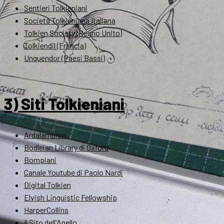
Sentieri Tolkieniani
Società Tolkieniana Italiana
Tolkien Society (Regno Unito)
Tolkiendil (Francia)
Unquendor (Paesi Bassi)
3) Siti Tolkieniani
Ardalambion
Bodleian Library di Oxford
Bompiani
Canale Youtube di Paolo Nardi
Digital Tolkien
Elvish Linguistic Fellowship
HarperCollins
Il Sito dell'Anello