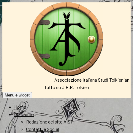
Vai
al
contenuto
Associazione Italiana Studi Tolkieniani
Tutto su J.R.R. Tolkien
Menu e widget
Home
Chi siamo
Redazione del sito AIST
Contatti e Social