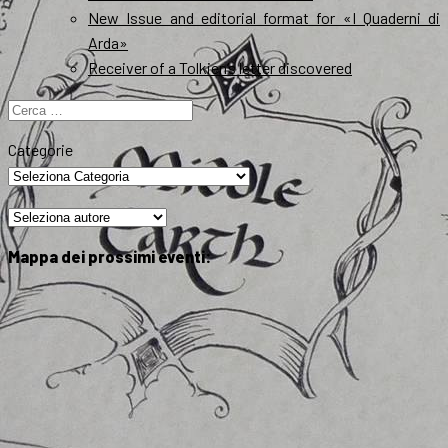
New Issue and editorial format for «I Quaderni di
Arda»
Receiver of a Tolkien’s letter discovered
Ricerca
per:
Categorie
Mappa dei prossimi eventi: