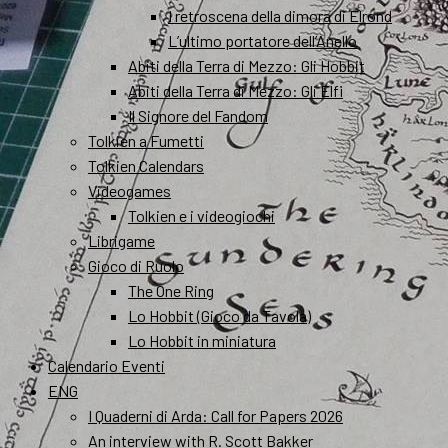
I retroscena della dimora di Elrond
L’ultimo portatore dell’Anello
Abiti della Terra di Mezzo: Gli Hobbit
Abiti della Terra di Mezzo: Gli Elfi
Il Signore del Fandom
Tolkien a Fumetti
Tolkien Calendars
Videogames
Tolkien e i videogiochi
Librigame
Gioco di Ruolo
The One Ring
Lo Hobbit (Gioco da Tavola)
Lo Hobbit in miniatura
Calendario Eventi
ENG
I Quaderni di Arda: Call for Papers 2026
An interview with R. Scott Bakker