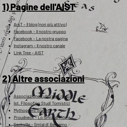
1) Pagine dell'AIST
ArsT – Il blog (non più attivo)
Facebook – Il nostro gruppo
Facebook – La nostra pagina
Instagram – Il nostro canale
Link Tree – AIST
2) Altre associazioni
Associazione Culturale Eriador
Ist. Filosofico Studi Tomistici
Mythopoeic Society
Proudneck – Lo Smial di Roma
Sackville – Smial di Bergamo