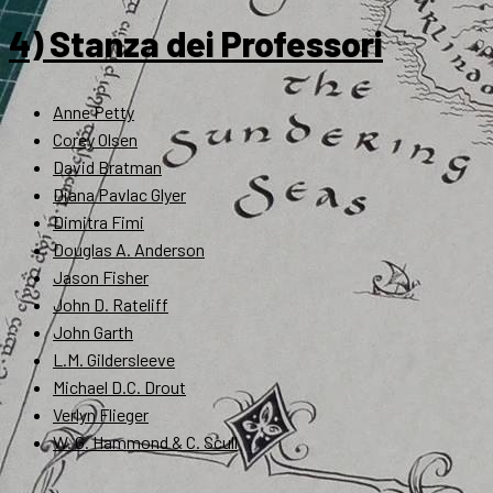
4) Stanza dei Professori
Anne Petty
Corey Olsen
David Bratman
Diana Pavlac Glyer
Dimitra Fimi
Douglas A. Anderson
Jason Fisher
John D. Rateliff
John Garth
L.M. Gildersleeve
Michael D.C. Drout
Verlyn Flieger
W. G. Hammond & C. Scull