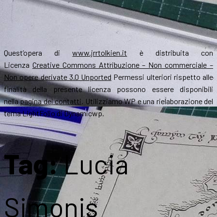
Quest’opera di
www.jrrtolkien.it
è distribuita con
Licenza
Creative Commons Attribuzione – Non commerciale –
Non opere derivate 3.0 Unported
Permessi ulteriori rispetto alle
finalità della presente licenza possono essere disponibili
nella
pagina dei contatti
. Utilizziamo WP e una rielaborazione del
tema LightFolio di Dynamicwp.
Tag:
Lucia
Simonis