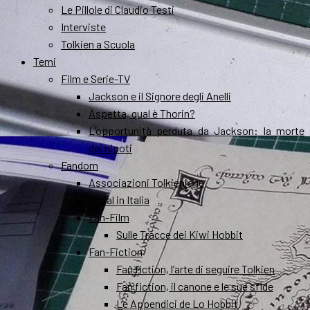
Le Pillole di Claudio Testi
Interviste
Tolkien a Scuola
Temi
Film e Serie-TV
Jackson e il Signore degli Anelli
Aspetta, qual è Thorin?
L’opportunità perduta da Jackson: la morte
dei nipoti
Fandom
Associazioni Tolkieniane
Smial in Italia
Fan-Film
Sulle Tracce dei Kiwi Hobbit
Fan-Fiction
Fan fiction, l’arte di seguire Tolkien
Fan fiction, il canone e le sue sfide
Le Appendici de Lo Hobbit