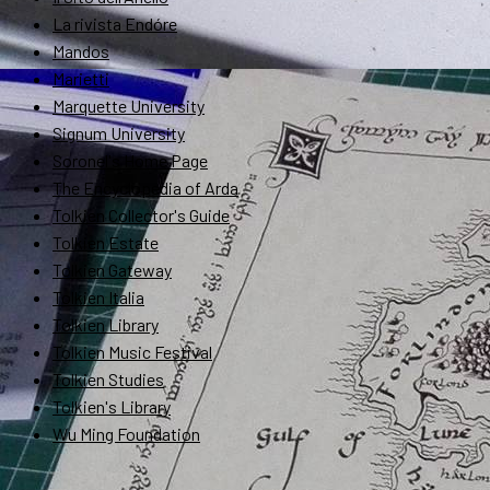
La rivista Endóre
Mandos
Marietti
Marquette University
Signum University
Soronel's Home Page
The Encyclopedia of Arda
Tolkien Collector's Guide
Tolkien Estate
Tolkien Gateway
Tolkien Italia
Tolkien Library
Tolkien Music Festival
Tolkien Studies
Tolkien's Library
Wu Ming Foundation