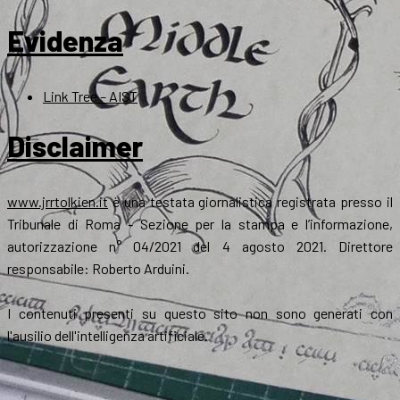
Evidenza
Link Tree – AIST
Disclaimer
www.jrrtolkien.it
è una testata giornalistica registrata presso il
Tribunale di Roma - Sezione per la stampa e l’informazione,
autorizzazione n° 04/2021 del 4 agosto 2021. Direttore
responsabile: Roberto Arduini.
I contenuti presenti su questo sito non sono generati con
l'ausilio dell'intelligenza artificiale.