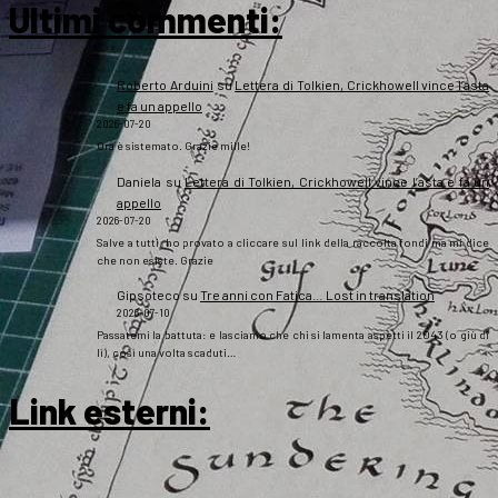
Ultimi commenti:
Roberto Arduini
su
Lettera di Tolkien, Crickhowell vince l’asta
e fa un appello
2026-07-20
Ora è sistemato. Grazie mille!
Daniela
su
Lettera di Tolkien, Crickhowell vince l’asta e fa un
appello
2026-07-20
Salve a tutti, ho provato a cliccare sul link della raccolta fondi ma mi dice
che non esiste. Grazie
Gipsoteco
su
Tre anni con Fatica… Lost in translation
2026-07-10
Passatemi la battuta: e lasciamo che chi si lamenta aspetti il 2043 (o giù di
lì), così una volta scaduti…
Link esterni
: