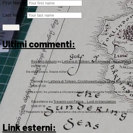
First Name:
Last Name:
Ultimi commenti:
Roberto Arduini
su
Lettera di Tolkien, Crickhowell vince l’asta e 
2026-07-20
Ora è sistemato. Grazie mille!
Daniela
su
Lettera di Tolkien, Crickhowell vince l’asta e fa un app
2026-07-20
Salve a tutti, ho provato a cliccare sul link della raccolta fondi ma mi dice c
Gipsoteco
su
Tre anni con Fatica… Lost in translation
2026-07-10
Passatemi la battuta: e lasciamo che chi si lamenta aspetti il 2043 (o giù di lì
Link esterni
: