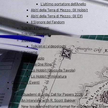
L’ultimo portatore dell’Anello
Abiti della Terra di Mezzo: Gli Hobbit
Abiti della Terra di Mezzo: Gli Elfi
Il Signore del Fandom
Tolkien a Fumetti
Tolkien Calendars
Videogames
Tolkien e i videogiochi
Librigame
Gioco di Ruolo
The One Ring
Lo Hobbit (Gioco da Tavola)
Lo Hobbit in miniatura
Calendario Eventi
ENG
I Quaderni di Arda: Call for Papers 2026
An interview with R. Scott Bakker
New Issue and editorial format for «I Quaderni di Arda