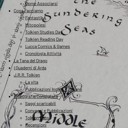
Come Associarsi
Cosa Facciamo
FantastikA
Mitopoiesi
Tolkien Studies Day
Tolkien Reading Day
Lucca Comics & Games
Cronologia Attività
La Tana del Drago
I Quaderni di Arda
J.R.R. Tolkien
La vita
Pubblicazioni Inglesi e Italiane
Bibliografia Consigliata
Saggi scaricabili
Convegni e Pubblicazioni
Tolkien Labs
Recensioni