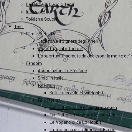
Le Pillole di Claudio Testi
Interviste
Tolkien a Scuola
Temi
Film e Serie-TV
Jackson e il Signore degli Anelli
Aspetta, qual è Thorin?
L’opportunità perduta da Jackson: la morte dei 
Fandom
Associazioni Tolkieniane
Smial in Italia
Fan-Film
Sulle Tracce dei Kiwi Hobbit
Fan-Fiction
Fan fiction, l’arte di seguire Tolkien
Fan fiction, il canone e le sue sfide
Le Appendici de Lo Hobbit
I retroscena della dimora di Elrond