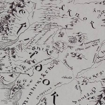
fa un appello
ello
he non esiste. Grazie
), così una volta scaduti…