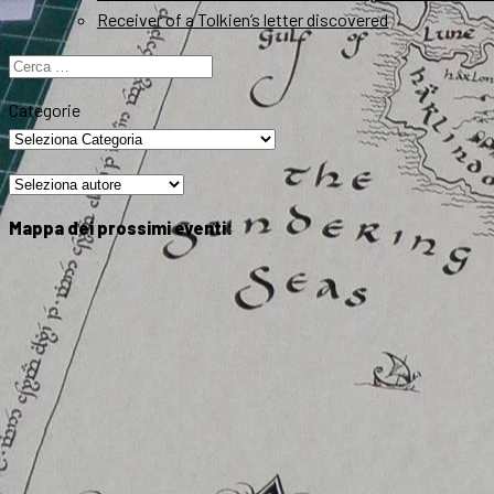
Receiver of a Tolkien’s letter discovered
Ricerca
per:
Categorie
Mappa dei prossimi eventi: