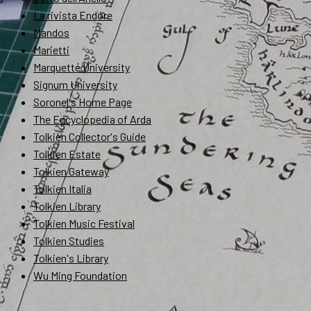
La rivista Endóre
Mandos
Marietti
Marquette University
Signum University
Soronel's Home Page
The Encyclopedia of Arda
Tolkien Collector's Guide
Tolkien Estate
Tolkien Gateway
Tolkien Italia
Tolkien Library
Tolkien Music Festival
Tolkien Studies
Tolkien's Library
Wu Ming Foundation