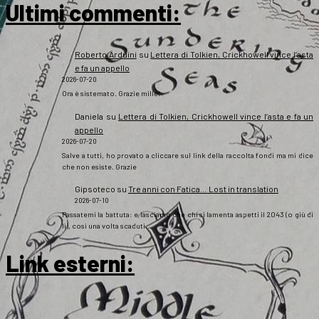
Ultimi commenti:
Roberto Arduini
su
Lettera di Tolkien, Crickhowell vince l’asta
e fa un appello
2026-07-20
Ora è sistemato. Grazie mille!
Daniela
su
Lettera di Tolkien, Crickhowell vince l’asta e fa un
appello
2026-07-20
Salve a tutti, ho provato a cliccare sul link della raccolta fondi ma mi dice
che non esiste. Grazie
Gipsoteco
su
Tre anni con Fatica… Lost in translation
2026-07-10
Passatemi la battuta: e lasciamo che chi si lamenta aspetti il 2043 (o giù di
lì), così una volta scaduti…
Link esterni
: