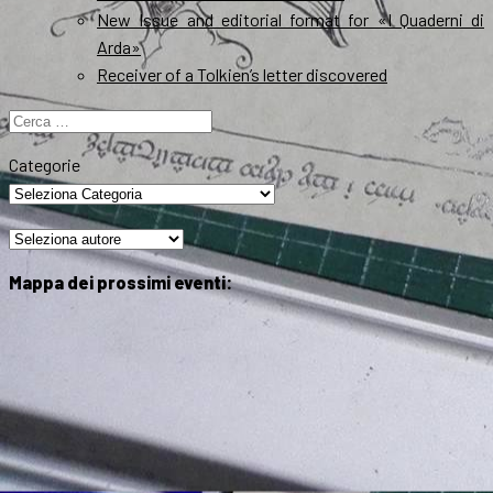
New Issue and editorial format for «I Quaderni di
Arda»
Receiver of a Tolkien’s letter discovered
Ricerca
per:
Categorie
Mappa dei prossimi eventi: