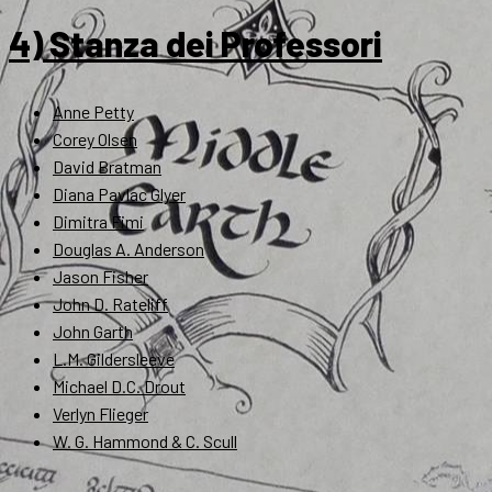
4) Stanza dei Professori
Anne Petty
Corey Olsen
David Bratman
Diana Pavlac Glyer
Dimitra Fimi
Douglas A. Anderson
Jason Fisher
John D. Rateliff
John Garth
L.M. Gildersleeve
Michael D.C. Drout
Verlyn Flieger
W. G. Hammond & C. Scull