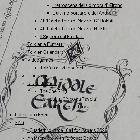
I retroscena della dimora di Elrond
L’ultimo portatore dell’Anello
Abiti della Terra di Mezzo: Gli Hobbit
Abiti della Terra di Mezzo: Gli Elfi
Il Signore del Fandom
Tolkien a Fumetti
Tolkien Calendars
Videogames
Tolkien e i videogiochi
Librigame
Gioco di Ruolo
The One Ring
Lo Hobbit (Gioco da Tavola)
Lo Hobbit in miniatura
Calendario Eventi
ENG
I Quaderni di Arda: Call for Papers 2026
An interview with R. Scott Bakker