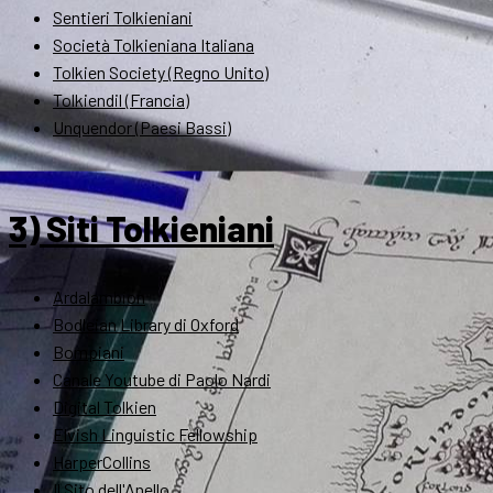
Sentieri Tolkieniani
Società Tolkieniana Italiana
Tolkien Society (Regno Unito)
Tolkiendil (Francia)
Unquendor (Paesi Bassi)
3) Siti Tolkieniani
Ardalambion
Bodleian Library di Oxford
Bompiani
Canale Youtube di Paolo Nardi
Digital Tolkien
Elvish Linguistic Fellowship
HarperCollins
Il Sito dell'Anello