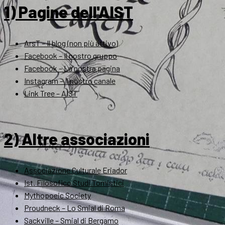
1) Pagine dell'AIST
ArsT – Il blog (non più attivo)
Facebook – Il nostro gruppo
Facebook – La nostra pagina
Instagram – Il nostro canale
Link Tree – AIST
2) Altre associazioni
Associazione Culturale Eriador
Ist. Filosofico Studi Tomistici
Mythopoeic Society
Proudneck – Lo Smial di Roma
Sackville – Smial di Bergamo