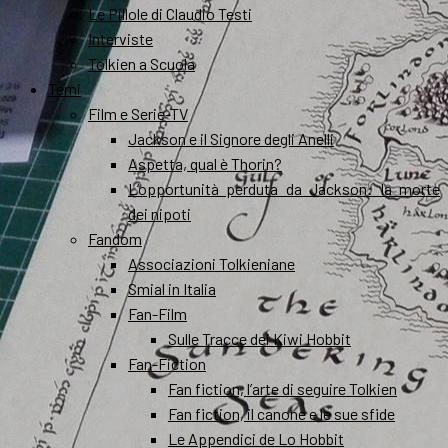
Le Pillole di Claudio Testi
Interviste
Tolkien a Scuola
Temi
Film e Serie-TV
Jackson e il Signore degli Anelli
Aspetta, qual è Thorin?
L’opportunità perduta da Jackson: la morte
dei nipoti
Fandom
Associazioni Tolkieniane
Smial in Italia
Fan-Film
Sulle Tracce dei Kiwi Hobbit
Fan-Fiction
Fan fiction, l’arte di seguire Tolkien
Fan fiction, il canone e le sue sfide
Le Appendici de Lo Hobbit