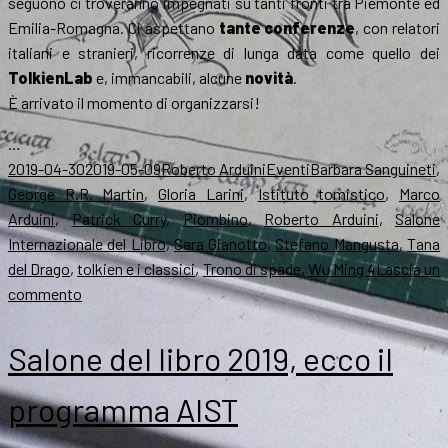
seguono ci troveranno impegnati su tanti fronti tra Piemonte ed
Emilia-Romagna. Ci aspettano
tante conferenze
, con relatori
italiani e stranieri, ricorrenze di lunga data come quello dei
TolkienLab
e, immancabili, alcune
novità
.
È arrivato il momento di organizzarsi!
…
Scritto
Autore
Categorie
Tag
2019-04-30
2019-05-09
Roberto Arduini
Eventi
Barbara Sanguineti
,
il
George R.R. Martin
,
Gloria Larini
,
Istituto tomistico
,
Marco
Arduini
,
Patrick Curry
,
Piombino
,
Roberto Arduini
,
Salone
Internazionale del Libro
,
Sara Gianotto
,
Stefano Mangusta
,
Tana
del Drago
,
tolkien e i classici
,
Trono di spade
,
Wu Ming 4
Lascia un
su
commento
Ecco
gli
Salone del libro 2019, ecco il
appuntamenti
AIST
programma AIST
del
maggio