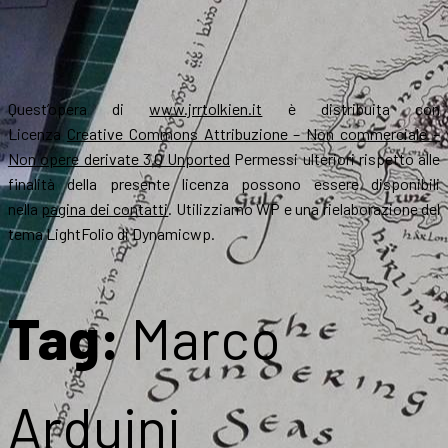
Quest’opera di
www.jrrtolkien.it
è distribuita con
Licenza
Creative Commons Attribuzione – Non commerciale –
Non opere derivate 3.0 Unported
Permessi ulteriori rispetto alle
finalità della presente licenza possono essere disponibili
nella
pagina dei contatti
. Utilizziamo WP e una rielaborazione del
tema LightFolio di Dynamicwp.
Tag:
Marco
Arduini