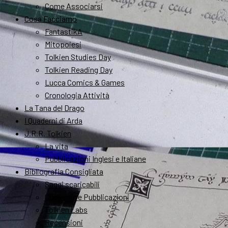
Come Associarsi
Cosa Facciamo
FantastikA
Mitopoiesi
Tolkien Studies Day
Tolkien Reading Day
Lucca Comics & Games
Cronologia Attività
La Tana del Drago
I Quaderni di Arda
J.R.R. Tolkien
La vita
Pubblicazioni Inglesi e Italiane
Bibliografia Consigliata
Saggi scaricabili
Convegni e Pubblicazioni
Tolkien Labs
Recensioni