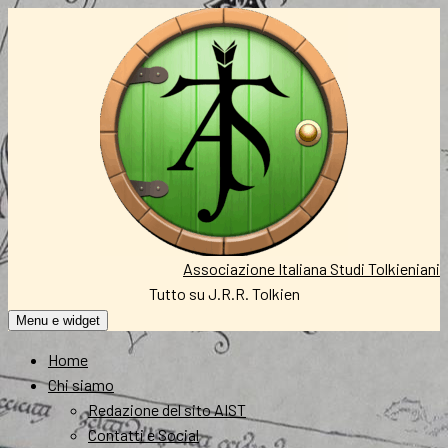
Vai
al
contenuto
Associazione Italiana Studi Tolkieniani
Tutto su J.R.R. Tolkien
Menu e widget
Home
Chi siamo
Redazione del sito AIST
Contatti e Social