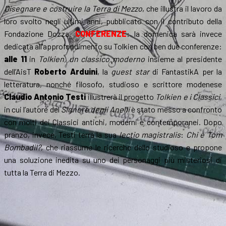
Disegnare e costruire la Terra di Mezzo
, che illustra il lavoro da
loro svolto negli ultimi anni, pubblicato con il contributo della
Fondazione Dozza.
CONFERENZE
: la domenica sarà invece
dedicata all’approfondimento su Tolkien con ben due conferenze:
alle 11
in
Tolkien, un classico moderno
insieme al presidente
dell’AisT
Roberto Arduini
, la
guest star
di FantastikA per la
letteratura, nonché filosofo, studioso e scrittore modenese
Claudio Antonio Testi
illustrerà il progetto
Tolkien e i Classici
,
in cui l’autore del
Signore degli Anelli
è stato messo a confronto
con molti dei Classici antichi, moderni e contemporanei. Dopo
pranzo, invece, Testi terra la sua
lectio magistralis
:
Chi è Tom
Bombadil?
, che riassume le ricerche dello studioso e propone
una soluzione inedita su uno dei personaggi più misteriosi di
tutta la Terra di Mezzo.