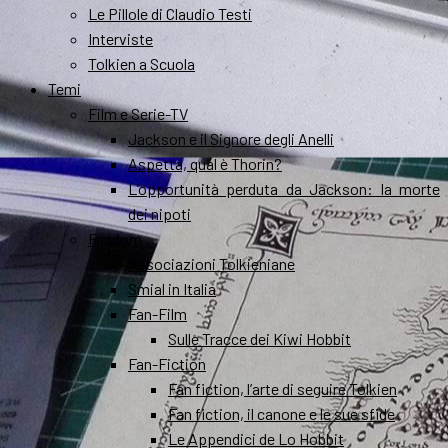
Le Pillole di Claudio Testi
Interviste
Tolkien a Scuola
Temi
Film e Serie-TV
Jackson e il Signore degli Anelli
Aspetta, qual è Thorin?
L’opportunità perduta da Jackson: la morte
dei nipoti
Fandom
Associazioni Tolkieniane
Smial in Italia
Fan-Film
Sulle Tracce dei Kiwi Hobbit
Fan-Fiction
Fan fiction, l’arte di seguire Tolkien
Fan fiction, il canone e le sue sfide
Le Appendici de Lo Hobbit