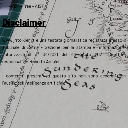
Link Tree – AIST
Disclaimer
www.jrrtolkien.it
è una testata giornalistica registrata presso il
Tribunale di Roma - Sezione per la stampa e l’informazione,
autorizzazione n° 04/2021 del 4 agosto 2021. Direttore
responsabile: Roberto Arduini.
I contenuti presenti su questo sito non sono generati con
l'ausilio dell'intelligenza artificiale.