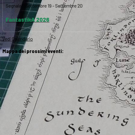
Segnalati
Settembre 19
-
Settembre 20
FantastikA 2026
Vedi Calendario
Mappa dei prossimi eventi: