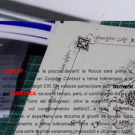
COSPLAY
: anche la piazza davanti la Rocca sarà piena di
attività, tra cui un
Cosplay Contest
a tema tolkieniano e la
mitica
Sfilata degli Elfi
. Chi volesse partecipare può
iscriversi
qui
.
LUDOTECA
: se avete tempo, però, vi consigliamo di fare un
salto sulla Torre dei Bolognesi: oltre la magnifica vista del
paesaggio, col coordinamento dell’AisT e della
Ludoteca
Itinerante
, vi aspettano una dozzina di giochi da tavolo, tutti
rigorosamente a tema tolkieniano, oltre al torneo di
Hobbit
Tales
, una serie di sfide veramente impossibili e un premio finale