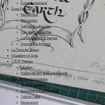
Come Associarsi
Cosa Facciamo
FantastikA
Mitopoiesi
Tolkien Studies Day
Tolkien Reading Day
Lucca Comics & Games
Cronologia Attività
La Tana del Drago
I Quaderni di Arda
J.R.R. Tolkien
La vita
Pubblicazioni Inglesi e Italiane
Bibliografia Consigliata
Saggi scaricabili
Convegni e Pubblicazioni
Tolkien Labs
Recensioni