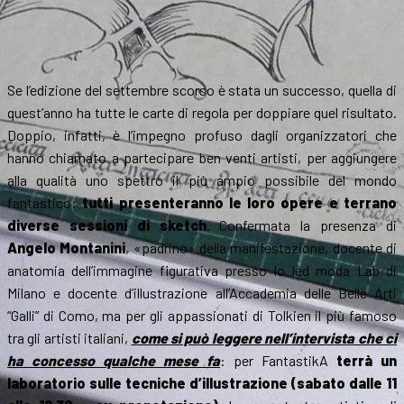
Se l’edizione del settembre scorso è stata un successo, quella di
quest’anno ha tutte le carte di regola per doppiare quel risultato.
Doppio, infatti, è l’impegno profuso dagli organizzatori che
hanno chiamato a partecipare ben venti artisti, per aggiungere
alla qualità uno spettro il più ampio possibile del mondo
fantastico:
tutti presenteranno le loro opere e terrano
diverse sessioni di sketch
. Confermata la presenza di
Angelo Montanini
, «padrino» della manifestazione, docente di
anatomia dell’immagine figurativa presso lo Ied moda Lab di
Milano e docente d’illustrazione all’Accademia delle Belle Arti
“Galli” di Como, ma per gli appassionati di Tolkien il più famoso
tra gli artisti italiani,
come si può leggere nell’intervista che ci
ha concesso qualche mese fa
: per FantastikA
terrà un
laboratorio sulle tecniche d’illustrazione (sabato dalle 11