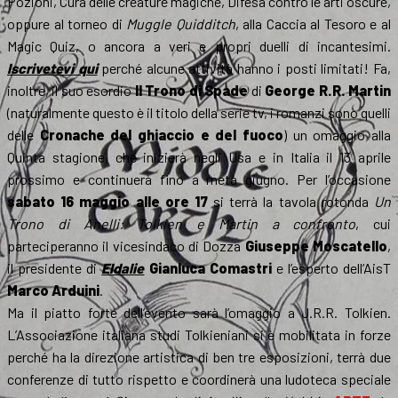
Pozioni, Cura delle creature magiche, Difesa contro le arti oscure,
oppure al torneo di
Muggle Quidditch
, alla Caccia al Tesoro e al
Magic Quiz, o ancora a veri e propri duelli di incantesimi.
Iscrivetevi qui
perché alcune attività hanno i posti limitati! Fa,
inoltre, il suo esordio
Il Trono di Spade
di
George R.R. Martin
(naturalmente questo è il titolo della serie tv, i romanzi sono quelli
delle
Cronache del ghiaccio e del fuoco
) un omaggio alla
Quinta stagione, che inizierà negli Usa e in Italia il 13 aprile
prossimo e continuerà fino a metà giugno. Per l’occasione
sabato 16 maggio alle ore 17
si terrà la tavola rotonda
Un
Trono di Anelli: Tolkien e Martin a confronto
, cui
parteciperanno il vicesindaco di Dozza
Giuseppe Moscatello
,
il presidente di
Eldalie
Gianluca Comastri
e l’esperto dell’AisT
Marco Arduini
.
Ma il piatto forte dell’evento sarà l’omaggio a J.R.R. Tolkien.
L’Associazione italiana studi Tolkieniani si è mobilitata in forze
perché ha la direzione artistica di ben tre esposizioni, terrà due
conferenze di tutto rispetto e coordinerà una ludoteca speciale