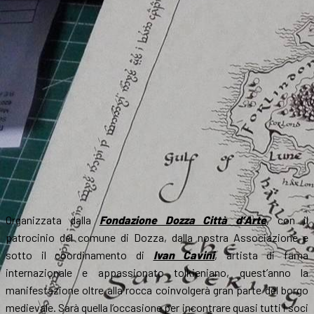
Organizzata dalla
Fondazione Dozza Città d’Arte
, con il
patrocinio del comune di Dozza, dalla nostra Associazione e
sotto il coordinamento di
Ivan Cavini
, artista di fama
internazionale e appassionato tolkieniano, quest’anno la
manifestazione oltre alla rocca coinvolgerà gran parte del borgo
medievale. Sarà quella l’occasione per incontrare quasi tutti i soci