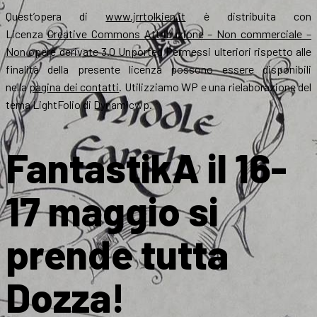
Quest’opera di
www.jrrtolkien.it
è distribuita con
Licenza
Creative Commons Attribuzione – Non commerciale –
Non opere derivate 3.0 Unported
Permessi ulteriori rispetto alle
finalità della presente licenza possono essere disponibili
nella
pagina dei contatti
. Utilizziamo WP e una rielaborazione del
tema LightFolio di Dynamicwp.
FantastikA il 16-
17 maggio si
prende tutta
Dozza!