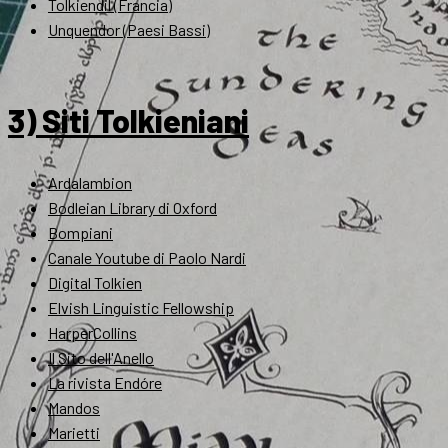
Tolkiendil (Francia)
Unquendor (Paesi Bassi)
3) Siti Tolkieniani
Ardalambion
Bodleian Library di Oxford
Bompiani
Canale Youtube di Paolo Nardi
Digital Tolkien
Elvish Linguistic Fellowship
HarperCollins
Il Sito dell'Anello
La rivista Endóre
Mandos
Marietti