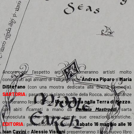
Ancora per l’aspetto artistico torneranno artisti molto
conosciuti agli amanti di Tolkien come
Andrea Piparo
e
Maria
DiStefano
(con una mostra dedicata alla Divina Comedia).
SARTORIA
: passando al piano nobile della Rocca, alcune stanze
ospiteranno l’esposizione
Una sartoria nella Terra di Mezzo
,
con abiti ricamati a mano da
Daniela Mastroddi
, sarta
conosciuta anche all’estero per le sue creazioni artistiche.
EDITORIA
: per l’editoria tolkieniana,
sabato 16 maggio alle 16
Ivan Cavini
e
Alessio Vissani
presenteranno il loro nuovo libro