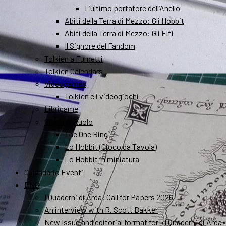
L’ultimo portatore dell’Anello
Abiti della Terra di Mezzo: Gli Hobbit
Abiti della Terra di Mezzo: Gli Elfi
Il Signore del Fandom
Tolkien a Fumetti
Tolkien Calendars
Videogames
Tolkien e i videogiochi
Librigame
Gioco di Ruolo
The One Ring
Lo Hobbit (Gioco da Tavola)
Lo Hobbit in miniatura
Calendario Eventi
ENG
I Quaderni di Arda: Call for Papers 2026
An interview with R. Scott Bakker
New Issue and editorial format for «I Quaderni di Arda