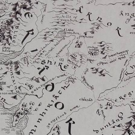
fa un appello
ello
he non esiste. Grazie
), così una volta scaduti…