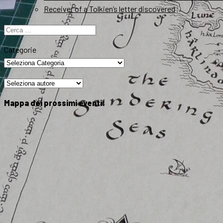
Receiver of a Tolkien’s letter discovered
Ricerca
per:
Categorie
Mappa dei prossimi eventi: