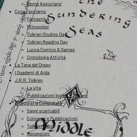
Come Associarsi
Cosa Facciamo
FantastikA
Mitopoiesi
Tolkien Studies Day
Tolkien Reading Day
Lucca Comics & Games
Cronologia Attività
La Tana del Drago
I Quaderni di Arda
J.R.R. Tolkien
La vita
Pubblicazioni Inglesi e Italiane
Bibliografia Consigliata
Saggi scaricabili
Convegni e Pubblicazioni
Tolkien Labs
Recensioni