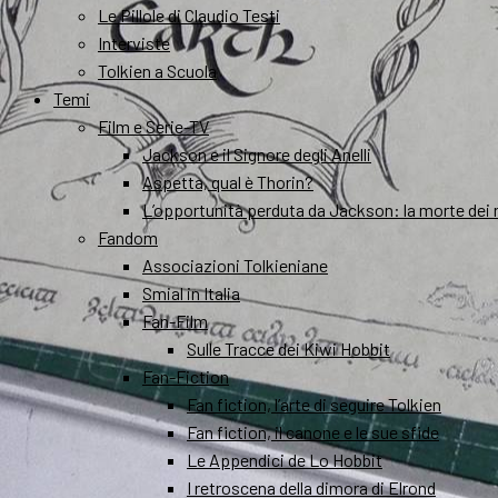
Le Pillole di Claudio Testi
Interviste
Tolkien a Scuola
Temi
Film e Serie-TV
Jackson e il Signore degli Anelli
Aspetta, qual è Thorin?
L’opportunità perduta da Jackson: la morte dei 
Fandom
Associazioni Tolkieniane
Smial in Italia
Fan-Film
Sulle Tracce dei Kiwi Hobbit
Fan-Fiction
Fan fiction, l’arte di seguire Tolkien
Fan fiction, il canone e le sue sfide
Le Appendici de Lo Hobbit
I retroscena della dimora di Elrond