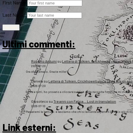
First Name:
Last Name:
Ultimi commenti:
Roberto Arduini
su
Lettera di Tolkien, Crickhowell vince l’asta e 
2026-07-20
Ora è sistemato. Grazie mille!
Daniela
su
Lettera di Tolkien, Crickhowell vince l’asta e fa un app
2026-07-20
Salve a tutti, ho provato a cliccare sul link della raccolta fondi ma mi dice c
Gipsoteco
su
Tre anni con Fatica… Lost in translation
2026-07-10
Passatemi la battuta: e lasciamo che chi si lamenta aspetti il 2043 (o giù di lì
Link esterni
: