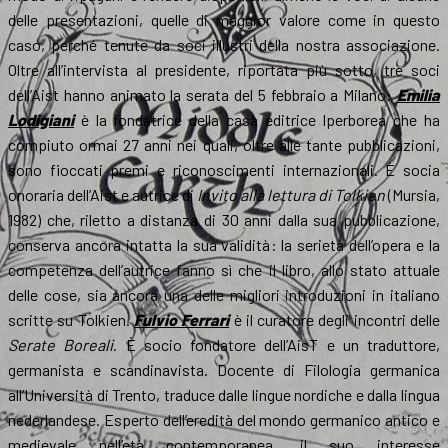
delle presentazioni, quelle di maggior valore come in questo
caso, perché tenute da soci illustri della nostra associazione.
Oltre all’intervista al presidente, riportata più sotto, tre soci
dell’Aist hanno animato la serata del 5 febbraio a Milano:
Emilia
Lodigiani
è la fondatrice della casa editrice Iperborea che ha
compiuto ormai 27 anni nei quali, oltre alle tante pubblicazioni,
sono fioccati premi e riconoscimenti internazionali. È socia
onoraria dell’Aist e autrice di
Invito alla lettura di Tolkien
(Mursia,
1982) che, riletto a distanza di 30 anni dalla sua pubblicazione,
conserva ancora intatta la sua validità: la serietà dell’opera e la
competenza dell’autrice fanno sì che il libro, allo stato attuale
delle cose, sia ancora una delle migliori introduzioni in italiano
scritte su Tolkien.
Fulvio Ferrari
è il curatore degli incontri delle
Serate Boreali
. È socio fondatore dell’AisT e un traduttore,
germanista e scandinavista. Docente di Filologia germanica
all’Università di Trento, traduce dalle lingue nordiche e dalla lingua
nederlandese. Esperto dell’eredità del mondo germanico antico e
medievale nell’età contemporanea, il suo interesse