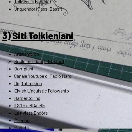
Tolkiendil (Francia)
Unquendor (Paesi Bassi)
3) Siti Tolkieniani
Ardalambion
Bodleian Library di Oxford
Bompiani
Canale Youtube di Paolo Nardi
Digital Tolkien
Elvish Linguistic Fellowship
HarperCollins
Il Sito dell'Anello
La rivista Endóre
Mandos
Marietti