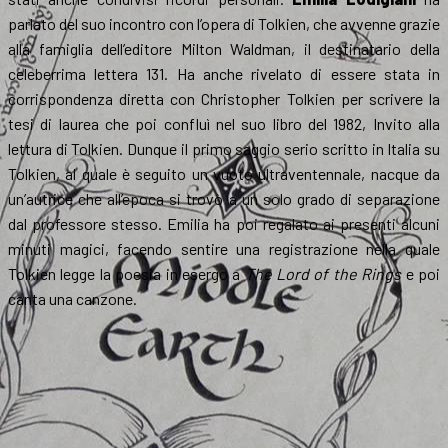
parlato del suo incontro con l’opera di Tolkien, che avvenne grazie
alla famiglia dell’editore Milton Waldman, il destinatario della
celeberrima lettera 131. Ha anche rivelato di essere stata in
corrispondenza diretta con Christopher Tolkien per scrivere la
tesi di laurea che poi confluì nel suo libro del 1982, Invito alla
lettura di Tolkien. Dunque il primo saggio serio scritto in Italia su
Tolkien, al quale è seguito un vuoto ultraventennale, nacque da
un’autrice che all’epoca si trovò a un solo grado di separazione
dal professore stesso. Emilia ha poi regalato ai presenti alcuni
minuti magici, facendo sentire una registrazione nella quale
Tolkien legge la poesia in esergo a
The Lord of the Rings
e poi
canta una canzone.