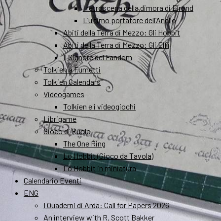
I retroscena della dimora di Elrond
L’ultimo portatore dell’Anello
Abiti della Terra di Mezzo: Gli Hobbit
Abiti della Terra di Mezzo: Gli Elfi
Il Signore del Fandom
Tolkien a Fumetti
Tolkien Calendars
Videogames
Tolkien e i videogiochi
Librigame
Gioco di Ruolo
The One Ring
Lo Hobbit (Gioco da Tavola)
Lo Hobbit in miniatura
Calendario Eventi
ENG
I Quaderni di Arda: Call for Papers 2026
An interview with R. Scott Bakker