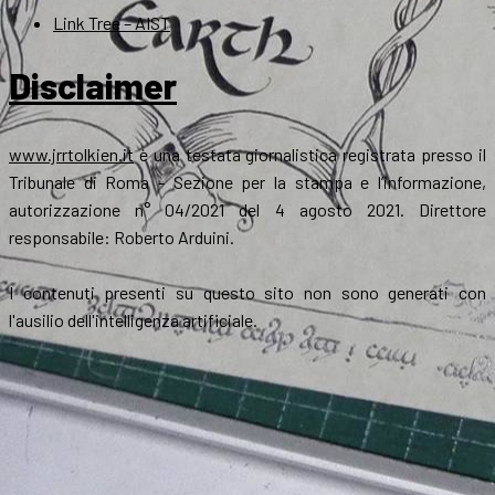
Link Tree – AIST
Disclaimer
www.jrrtolkien.it
è una testata giornalistica registrata presso il
Tribunale di Roma - Sezione per la stampa e l’informazione,
autorizzazione n° 04/2021 del 4 agosto 2021. Direttore
responsabile: Roberto Arduini.
I contenuti presenti su questo sito non sono generati con
l'ausilio dell'intelligenza artificiale.