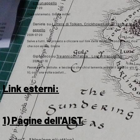
e fa un appello
2026-07-20
Ora è sistemato. Grazie mille!
Daniela
su
Lettera di Tolkien, Crickhowell vince l’asta e fa un
appello
2026-07-20
Salve a tutti, ho provato a cliccare sul link della raccolta fondi ma mi dice
che non esiste. Grazie
Gipsoteco
su
Tre anni con Fatica… Lost in translation
2026-07-10
Passatemi la battuta: e lasciamo che chi si lamenta aspetti il 2043 (o giù di
lì), così una volta scaduti…
Link esterni
:
1) Pagine dell'AIST
ArsT – Il blog (non più attivo)