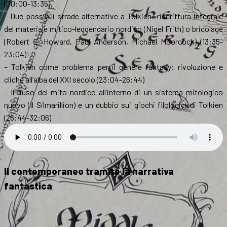
(00:00-13:35)
– Due possibili strade alternative a Tolkien: riscrittura integrale
del materiale mitico-leggendario nordico (Nigel Frith) o bricolage
(Robert E. Howard, Paul Anderson, Michael Moorcock) (13:35-
23:04)
– Tolkien come problema per il genere fantasy: rivoluzione e
cliché all’alba del XXI secolo (23:04-26:44)
– Il riuso del mito nordico all’interno di un sistema mitologico
nuovo (Il Silmarillion) e un dubbio sui giochi filologici di Tolkien
(26:44-32:06)
Il contemporaneo tramite la narrativa
fantastica