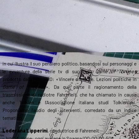
in cui illustra il suo pensiero politico, basandosi sui personaggi e
le avventure della serie tv di successo
Game of Thrones
prodotto dalla rete HBO: «Vincere o morire. Lezioni politiche in
Game of Thrones
». Da qui parte il ragionamento della
trasmissione di radiotre Fahreneit, che ha chiamato in causa
anche Tolkien e l’Associazione italiana studi Tolkieniani.
Proponiamo l’audio degli interventi, corredato da un indice
tematico.
Loderana Lipperini
, conduttrice di Fahreneit
– Introduzione: oggi avviene in Spagna (00:00-02:50)