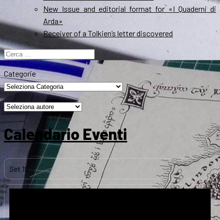
New Issue and editorial format for «I Quaderni di
Arda»
Receiver of a Tolkien’s letter discovered
Ricerca
per:
Categorie
Calendario Eventi
Set
19