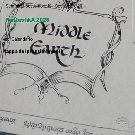
Segnalati
Settembre 19
-
Settembre 20
FantastikA 2026
Vedi Calendario
Mappa dei prossimi eventi: