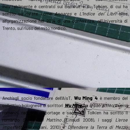
inevitabilmente è centrato sul Beowulf e su Tolkien, di cui ha
scritto su riviste come
Annares
e
L’Indice dei Libri
oltre
all’organizzazione nel 2014 di una conferenza, all’Università di
Trento, sul riuso del mito nordico.
Anch’egli socio fondatore dell’AisT,
Wu Ming 4
è membro del
collettivo bolognese di scrittori
Wu Ming
, ha al suo attivo diversi
romanzi, racconti, reportage e saggi. Su Tolkien ha scritto il
romanzo
Stella del Mattino
(Einaudi 2008), i saggi
L’eroe
imperfetto
(Bompiani, 2010) e
Difendere la Terra di Mezzo