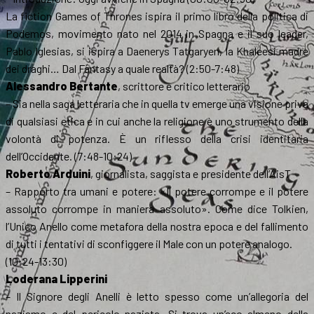
La fiction Games of Thrones ispira il primo libro della politica di
Podemos, movimento nato nel 2014 in Spagna e il suo leader,
Pablo Iglesias, si ispira a Daenerys Tatgaryen, la Khaleesi madre
dei draghi… Dal Fantasy a quale realtà? (2:50-7:48)
Alessandro Bertante
, scrittore e critico letterario
– Sia nella saga letteraria che in quella tv emerge una visione priva
di qualsiasi etica e in cui anche la religione è uno strumento della
volontà di potenza. È un riflesso della crisi identitaria
dell’Occidente. (7:48-10:24)
Roberto Arduini
, giornalista, saggista e presidente dell’AisT
– Rapporto tra umani e potere: «Il potere corrompe e il potere
assoluto corrompe in maniera assoluto». Come dice Tolkien,
l’Unico Anello come metafora della nostra epoca e del fallimento
di tutti i tentativi di sconfiggere il Male con un potere analogo.
(10:24-13:30)
Loderana Lipperini
– Il Signore degli Anelli è letto spesso come un’allegoria del
nazismo e del pericolo nazista. Si trova un’eco almeno della