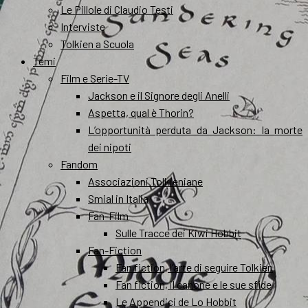
Le Pillole di Claudio Testi
Interviste
Tolkien a Scuola
Temi
Film e Serie-TV
Jackson e il Signore degli Anelli
Aspetta, qual è Thorin?
L’opportunità perduta da Jackson: la morte
dei nipoti
Fandom
Associazioni Tolkieniane
Smial in Italia
Fan-Film
Sulle Tracce dei Kiwi Hobbit
Fan-Fiction
Fan fiction, l’arte di seguire Tolkien
Fan fiction, il canone e le sue sfide
Le Appendici de Lo Hobbit