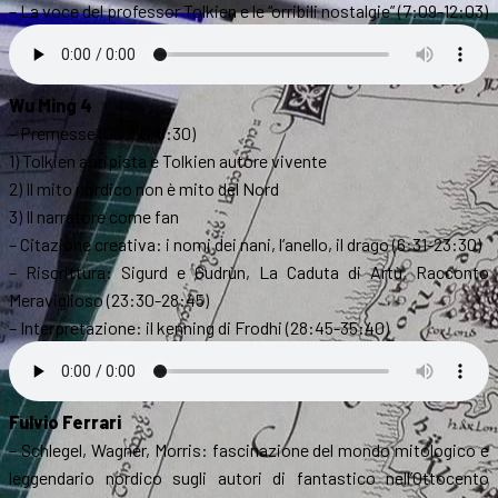
– La voce del professor Tolkien e le “orribili nostalgie” (7:09-12:03)
Wu Ming 4
– Premesse (00:00-6:30)
1) Tolkien apripista e Tolkien autore vivente
2) Il mito nordico non è mito del Nord
3) Il narratore come fan
– Citazione creativa: i nomi dei nani, l’anello, il drago (6:31-23:30)
– Riscrittura: Sigurd e Gudrùn, La Caduta di Artù, Racconto
Meraviglioso (23:30-28:45)
– Interpretazione: il kenning di Frodhi (28:45-35:40)
Fulvio Ferrari
– Schlegel, Wagner, Morris: fascinazione del mondo mitologico e
leggendario nordico sugli autori di fantastico nell’Ottocento