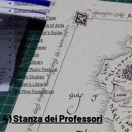
Marquette University
Signum University
Soronel's Home Page
The Encyclopedia of Arda
Tolkien Collector's Guide
Tolkien Estate
Tolkien Gateway
Tolkien Italia
Tolkien Library
Tolkien Music Festival
Tolkien Studies
Tolkien's Library
Wu Ming Foundation
4) Stanza dei Professori