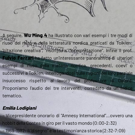
A seguire,
Wu Ming 4
ha illustrato con vari esempi i tre modi di
riuso del mito e della letteratura nordica praticati da Tolkien:
“citazione creativa”, “riscrittura, “interpretazione”. Infine il prof.
Fulvio Ferrari
ha fatto un’interessante panoramica di ulteriori
esempi di riuso della materia nordica, precedenti, coevi o
successivi a Tolkien, interrogandosi sulle ragioni del loro parziale
insuccesso rispetto al lavoro del professore di Oxford.
Proponiamo l’audio dei tre interventi, corredato da un indice
tematico.
Emilia Lodigiani
– Vicepresidente onorario di “Amnesy International”…ovvero una
hobbit della Contea in giro per il vasto mondo (0:00-2:32)
– 1969-1982: il “disegno” e la testimonianza storica (2:32-7:09)