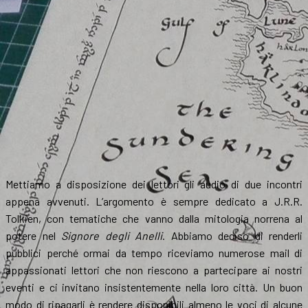
Mettiamo a disposizione dei lettori gli audio di due incontri
appena avvenuti. L’argomento è sempre dedicato a J.R.R.
Tolkien, con tematiche che vanno dalla mitologia norrena al
potere nel
Signore degli Anelli
. Abbiamo deciso di renderli
pubblici perché ormai da tempo riceviamo numerose mail di
appassionati lettori che non riescono a partecipare ai nostri
eventi e ci invitano insistentemente nella loro città. Un buon
modo di ripagarli è rendere disponibili almeno le voci di alcune