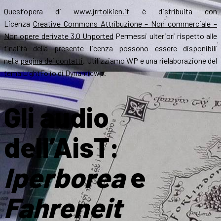
Quest’opera di
www.jrrtolkien.it
è distribuita con
Licenza
Creative Commons Attribuzione – Non commerciale –
Non opere derivate 3.0 Unported
Permessi ulteriori rispetto alle
finalità della presente licenza possono essere disponibili
nella
pagina dei contatti
. Utilizziamo WP e una rielaborazione del
tema LightFolio di Dynamicwp.
Gli audio
dell’AisT:
Iperborea
e
Fahreneit