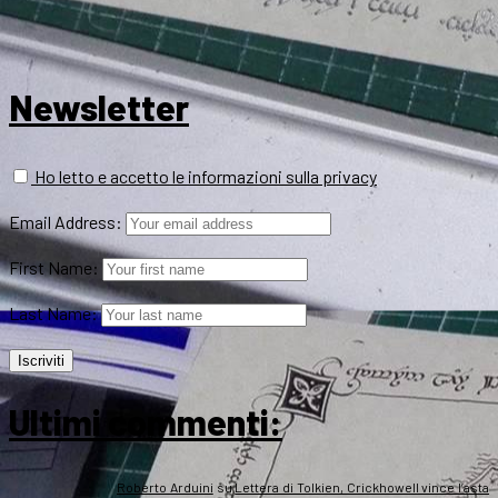
Newsletter
Ho letto e accetto le informazioni sulla privacy
Email Address:
First Name:
Last Name:
Ultimi commenti:
Roberto Arduini
su
Lettera di Tolkien, Crickhowell vince l’asta