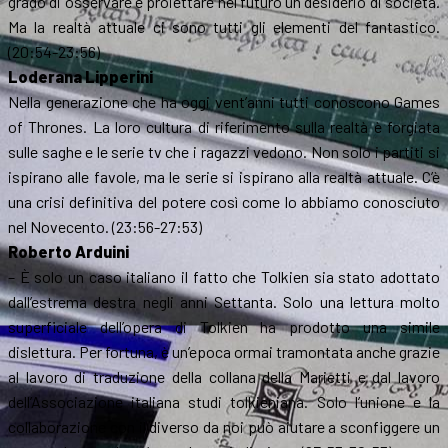
grado di osservare e proiettare nel futuro un desiderio di società.
Ma la realtà attuale ci sono tutti gli elementi del fantastico.
(20:54-23:56)
Loderana Lipperini
Nella generazione che ha oggi vent’anni tutti conoscono Games
of Thrones. La loro cultura di riferimento sulla realtà è forgiata
sulle saghe e le serie tv che i ragazzi vedono. Non solo i partiti si
ispirano alle favole, ma le serie si ispirano alla realtà attuale. C’è
una crisi definitiva del potere così come lo abbiamo conosciuto
nel Novecento. (23:56-27:53)
Roberto Arduini
– È solo un caso italiano il fatto che Tolkien sia stato adottato
dall’estrema destra negli anni Settanta. Solo una lettura molto
superficiale dell’opera di Tolkien ha prodotto una simile
dislettura. Per fortuna, è un’epoca ormai tramontata anche grazie
al lavoro di traduzione della collana della Marietti e dal lavoro
dell’Associazione italiana studi tolkieniana. Solo l’unione e la
collaborazione con il diverso da noi può aiutare a sconfiggere un