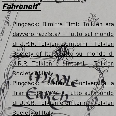
Fahreneit
”
Pingback:
Dimitra Fimi: Tolkien era
davvero razzista? - Tutto sul mondo
di J.R.R. Tolkien e dintorni - Tolkien
Society of Italy Tutto sul mondo di
J.R.R. Tolkien e dintorni – Tolkien
Society of Italy
Pingback:
Tolkien in università a
Trento con WM4 « Tutto sul mondo
di J.R.R. Tolkien e dintorni – Tolkien
Society of Italy