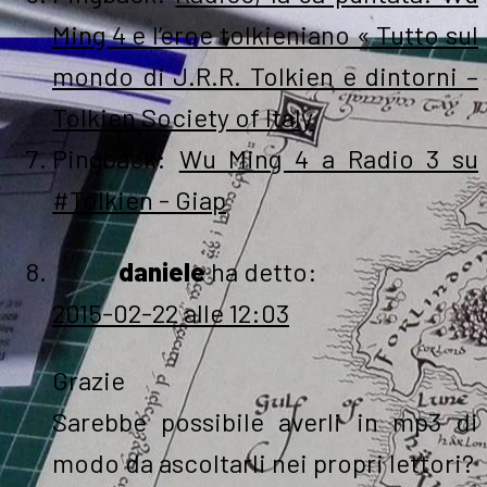
Ming 4 e l’eroe tolkieniano « Tutto sul
mondo di J.R.R. Tolkien e dintorni –
Tolkien Society of Italy
Pingback:
Wu Ming 4 a Radio 3 su
#Tolkien - Giap
daniele
ha detto:
2015-02-22 alle 12:03
Grazie
Sarebbe possibile averli in mp3 di
modo da ascoltarli nei propri lettori?