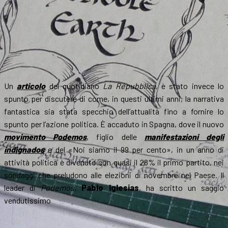
Un
articolo
del quotidiano
La Repubblica
, è stato invece lo
spunto per discutere di come, in questi ultimi anni, la narrativa
fantastica sia stata specchio dell’attualità fino a fornire lo
spunto per l’azione politica. È accaduto in Spagna, dove il nuovo
movimento Podemos
, figlio delle
manifestazioni degli
indignados
e del «Noi siamo il 99 per cento», in un anno di
attività politica è divenuto con quasi il 28% il primo partito, nei
sondaggi che preludono alle elezioni di novembre nel Paese. Il
leader di
Podemos
,
Pablo Iglesias
, ha scritto un saggio
vendutissimo