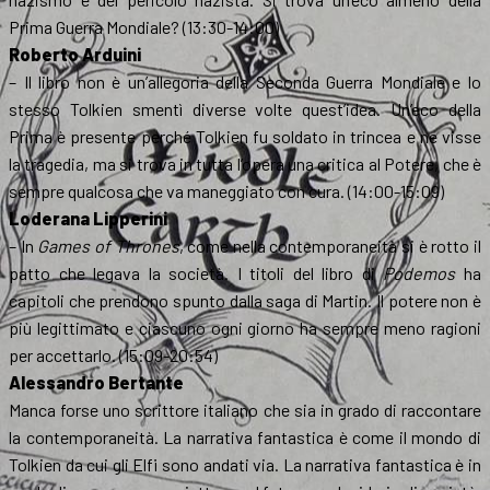
Prima Guerra Mondiale? (13:30-14:00)
Roberto Arduini
– Il libro non è un’allegoria della Seconda Guerra Mondiale e lo
stesso Tolkien smentì diverse volte quest’idea. Un’eco della
Prima è presente perché Tolkien fu soldato in trincea e ne visse
la tragedia, ma si trova in tutta l’opera una critica al Potere, che è
sempre qualcosa che va maneggiato con cura. (14:00-15:09)
Loderana Lipperini
– In
Games of Thrones
, come nella contemporaneità si è rotto il
patto che legava la società. I titoli del libro di
Podemos
ha
capitoli che prendono spunto dalla saga di Martin. Il potere non è
più legittimato e ciascuno ogni giorno ha sempre meno ragioni
per accettarlo. (15:09-20:54)
Alessandro Bertante
Manca forse uno scrittore italiano che sia in grado di raccontare
la contemporaneità. La narrativa fantastica è come il mondo di
Tolkien da cui gli Elfi sono andati via. La narrativa fantastica è in