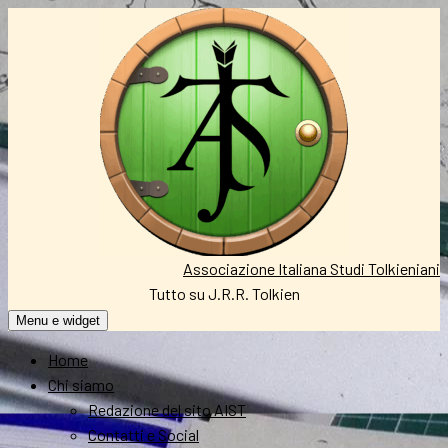
Vai
al
contenuto
Associazione Italiana Studi Tolkieniani
Tutto su J.R.R. Tolkien
Menu e widget
Home
Chi siamo
Redazione del sito AIST
Contatti e Social