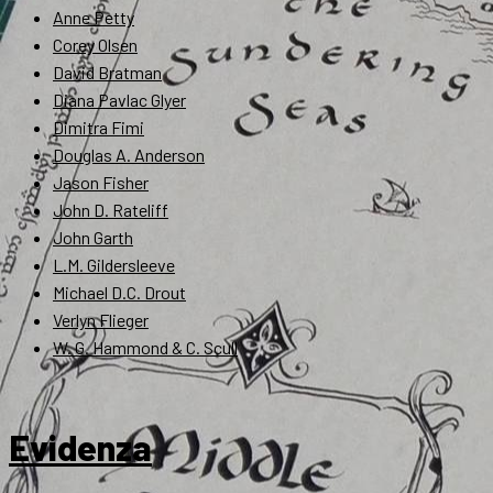
Anne Petty
Corey Olsen
David Bratman
Diana Pavlac Glyer
Dimitra Fimi
Douglas A. Anderson
Jason Fisher
John D. Rateliff
John Garth
L.M. Gildersleeve
Michael D.C. Drout
Verlyn Flieger
W. G. Hammond & C. Scull
Evidenza