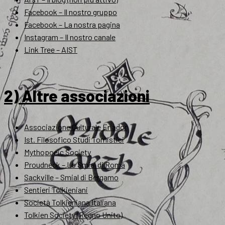
Facebook – Il nostro gruppo
Facebook – La nostra pagina
Instagram – Il nostro canale
Link Tree – AIST
2) Altre associazioni
Associazione Culturale Eriador
Ist. Filosofico Studi Tomistici
Mythopoeic Society
Proudneck – Lo Smial di Roma
Sackville – Smial di Bergamo
Sentieri Tolkieniani
Società Tolkieniana Italiana
Tolkien Society (Regno Unito)