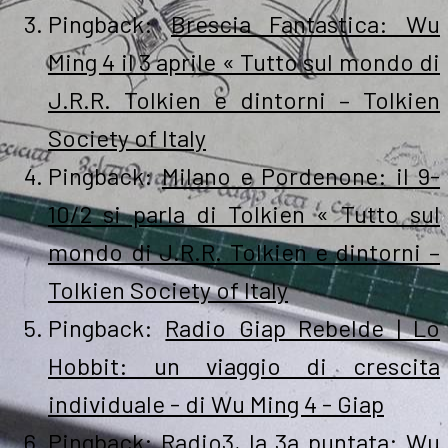
Pingback:
Brescia Fantastica: Wu
Ming 4 il 3 aprile « Tutto sul mondo di
J.R.R. Tolkien e dintorni – Tolkien
Society of Italy
Pingback:
Milano e Pordenone: il 9-
10/2 si parla di Tolkien « Tutto sul
mondo di J.R.R. Tolkien e dintorni –
Tolkien Society of Italy
Pingback:
Radio Giap Rebelde | Lo
Hobbit: un viaggio di crescita
individuale - di Wu Ming 4 - Giap
Pingback:
Radio3, la 3a puntata: Wu