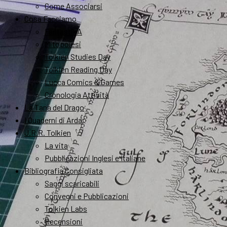
Come Associarsi
Cosa Facciamo
FantastikA
Mitopoiesi
Tolkien Studies Day
Tolkien Reading Day
Lucca Comics & Games
Cronologia Attività
La Tana del Drago
I Quaderni di Arda
J.R.R. Tolkien
La vita
Pubblicazioni Inglesi e Italiane
Bibliografia Consigliata
Saggi scaricabili
Convegni e Pubblicazioni
Tolkien Labs
Recensioni