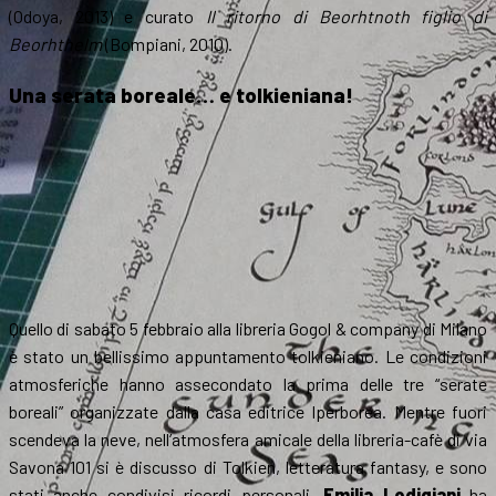
(Odoya, 2013) e curato
Il ritorno di Beorhtnoth figlio di
Beorhthelm
(Bompiani, 2010).
Una serata boreale… e tolkieniana!
Quello di sabato 5 febbraio alla libreria Gogol & company di Milano
è stato un bellissimo appuntamento tolkieniano. Le condizioni
atmosferiche hanno assecondato la prima delle tre “serate
boreali” organizzate dalla casa editrice Iperborea. Mentre fuori
scendeva la neve, nell’atmosfera amicale della libreria-cafè di via
Savona 101 si è discusso di Tolkien, letteratura fantasy, e sono
stati anche condivisi ricordi personali.
Emilia Lodigiani
ha