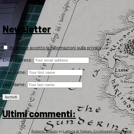
Newsletter
Ho letto e accetto le informazioni sulla privacy
Email Address:
First Name:
Last Name:
Ultimi commenti:
Roberto Arduini
su
Lettera di Tolkien, Crickhowell vince l’asta