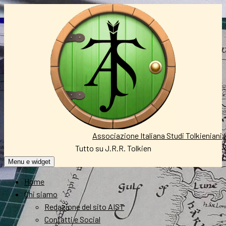
Vai
al
contenuto
Associazione Italiana Studi Tolkieniani
Tutto su J.R.R. Tolkien
Menu e widget
Home
Chi siamo
Redazione del sito AIST
Contatti e Social