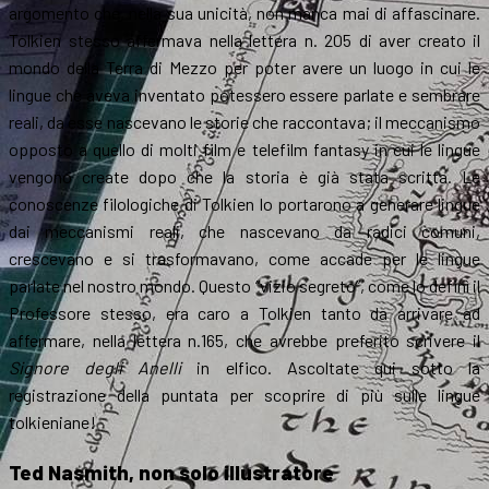
argomento che, nella sua unicità, non manca mai di affascinare.
Tolkien stesso affermava nella lettera n. 205 di aver creato il
mondo della Terra di Mezzo per poter avere un luogo in cui le
lingue che aveva inventato potessero essere parlate e sembrare
reali, da esse nascevano le storie che raccontava; il meccanismo
opposto a quello di molti film e telefilm fantasy in cui le lingue
vengono create dopo che la storia è già stata scritta. Le
conoscenze filologiche di Tolkien lo portarono a generare lingue
dai meccanismi reali, che nascevano da radici comuni,
crescevano e si trasformavano, come accade per le lingue
parlate nel nostro mondo. Questo “vizio segreto”, come lo definì il
Professore stesso, era caro a Tolkien tanto da arrivare ad
affermare, nella lettera n.165, che avrebbe preferito scrivere il
Signore degli Anelli
in elfico. Ascoltate qui sotto la
registrazione della puntata per scoprire di più sulle lingue
tolkieniane!
Ted Nasmith, non solo illustratore