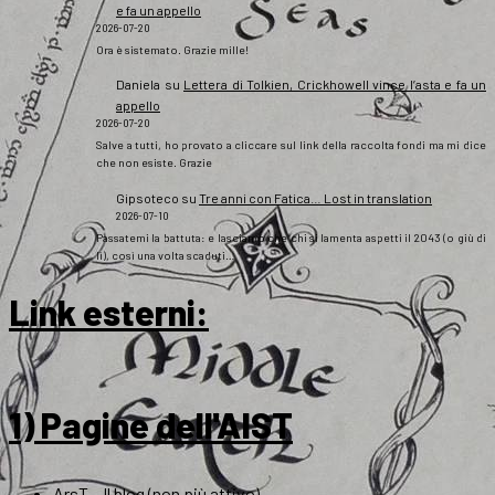
e fa un appello
2026-07-20
Ora è sistemato. Grazie mille!
Daniela
su
Lettera di Tolkien, Crickhowell vince l’asta e fa un
appello
2026-07-20
Salve a tutti, ho provato a cliccare sul link della raccolta fondi ma mi dice
che non esiste. Grazie
Gipsoteco
su
Tre anni con Fatica… Lost in translation
2026-07-10
Passatemi la battuta: e lasciamo che chi si lamenta aspetti il 2043 (o giù di
lì), così una volta scaduti…
Link esterni
:
1) Pagine dell'AIST
ArsT – Il blog (non più attivo)