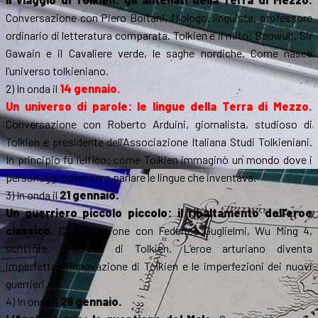
Conversazione con Piero Boitani, filologo, linguista, professore
ordinario di letteratura comparata. Tolkien e il mito: Beowulf, Sir
Gawain e il Cavaliere verde, le saghe nordiche. Come nasce
l’universo tolkieniano.
2) In onda il
14 gennaio.
Un universo di parole: le lingue della Terra di Mezzo.
Conversazione con Roberto Arduini, giornalista, studioso di
Tolkien e presidente dell’Associazione Italiana Studi Tolkieniani.
In principio fu l’elfico: come Tolkien immaginò un mondo dove i
personaggi potessero parlare le lingue che inventava.
3) In onda il
21 gennaio.
Un guerriero piccolo piccolo: il ribaltamento dell’eroe
classico.
Conversazione con Federico Guglielmi, Wu Ming 4,
scrittore, studioso di Tolkien. L’eroe arturiano diventa
imperfetto: l’innovazione di Tolkien e le imperfezioni dei nuovi
guerrieri.
4) In onda il
28 gennaio.