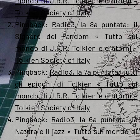
mondo di J.R.R. Tolkien e dintorni –
Tolkien Society of Italy
Pingback:
Radio3, la 8a puntata: il
Signore del Fandom « Tutto sul
mondo di J.R.R. Tolkien e dintorni –
Tolkien Society of Italy
Pingback:
Radio3, la 7a puntata: tutti
gli epigoni di Tolkien « Tutto sul
mondo di J.R.R. Tolkien e dintorni –
Tolkien Society of Italy
Pingback:
Radio3, la 6a puntata: la
Natura e il jazz « Tutto sul mondo di