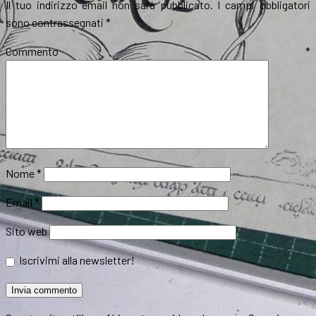
Il tuo indirizzo email non sarà pubblicato.
I campi obbligatori
sono contrassegnati
*
Commento
*
Nome
*
Email
*
Sito web
Iscrivimi alla newsletter!