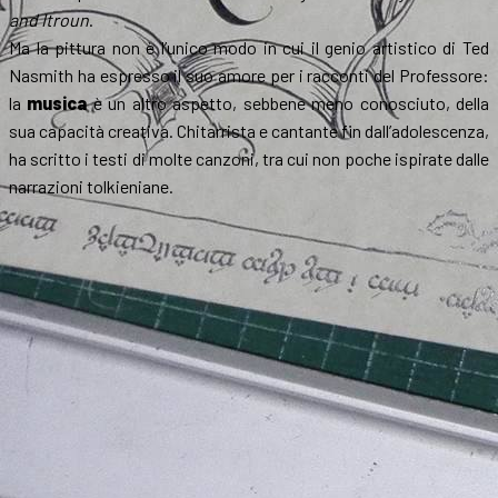
and Itroun
.
Ma la pittura non è l’unico modo in cui il genio artistico di Ted
Nasmith ha espresso il suo amore per i racconti del Professore:
la
musica
è un altro aspetto, sebbene meno conosciuto, della
sua capacità creativa. Chitarrista e cantante fin dall’adolescenza,
ha scritto i testi di molte canzoni, tra cui non poche ispirate dalle
narrazioni tolkieniane.