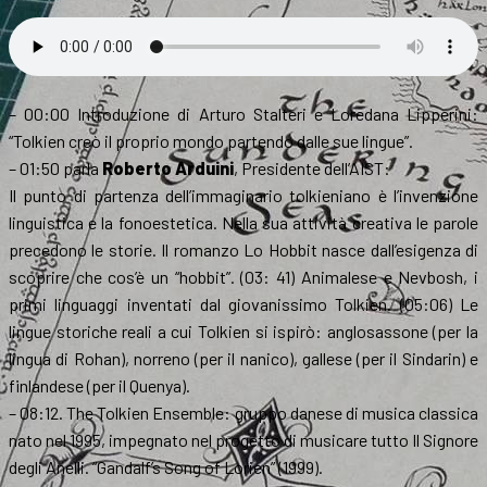
– 00:00 Introduzione di Arturo Stalteri e Loredana Lipperini:
“Tolkien creò il proprio mondo partendo dalle sue lingue”.
– 01:50 parla
Roberto Arduini
, Presidente dell’AIST:
Il punto di partenza dell’immaginario tolkieniano è l’invenzione
linguistica e la fonoestetica. Nella sua attività creativa le parole
precedono le storie. Il romanzo Lo Hobbit nasce dall’esigenza di
scoprire che cos’è un “hobbit”. (03: 41) Animalese e Nevbosh, i
primi linguaggi inventati dal giovanissimo Tolkien. (05:06) Le
lingue storiche reali a cui Tolkien si ispirò: anglosassone (per la
lingua di Rohan), norreno (per il nanico), gallese (per il Sindarin) e
finlandese (per il Quenya).
– 08:12. The Tolkien Ensemble: gruppo danese di musica classica
nato nel 1995, impegnato nel progetto di musicare tutto Il Signore
degli Anelli. “Gandalf’s Song of Lorien” (1999).