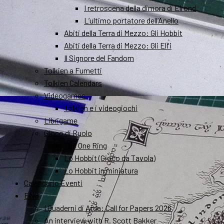
I retroscena della dimora di Elrond
L’ultimo portatore dell’Anello
Abiti della Terra di Mezzo: Gli Hobbit
Abiti della Terra di Mezzo: Gli Elfi
Il Signore del Fandom
Tolkien a Fumetti
Tolkien Calendars
Videogames
Tolkien e i videogiochi
Librigame
Gioco di Ruolo
The One Ring
Lo Hobbit (Gioco da Tavola)
Lo Hobbit in miniatura
Calendario Eventi
ENG
I Quaderni di Arda: Call for Papers 2026
An interview with R. Scott Bakker