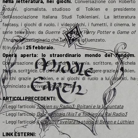
nella letteratura, nei giochi.
Conversazione con Roberto
Arduini, giornalista, studioso di Tolkien e presidente
dell’Associazione Italiana Studi Tolkieniani. La letteratura
fantasy, i giochi di ruolo, i videogiochi, i fumetti, il cinema, le
serie televisive: da
Guerre Stellari
a
Harry Potter
e
Game of
Thrones
, l’immaginario che Tolkien ha influenzato.
8) In onda il
25 febbraio.
Opera aperta: lo straordinario mondo del fandom.
Conversazione con Alessandro D’Avenia, scrittore, e Michela
Murgia, scrittrice. C’è chi ha cominciato a leggere grazie a Tolkien,
c’è chi grazie a Tolkien, e ai giochi di ruolo a lui ispirati, ha
cominciato a scrivere. Storie di fan.
ARTICOLI PRECEDENTI:
– Leggi l’articolo
Tolkien su Radio3: Boitani e la 1a puntata
– Leggi l’articolo
Dal 7 gennaio l’AisT e Tolkien su Rai Radio3
– Leggi l’articolo
Il 4/5/2017 svelata la storia di Beren e Lúthien
LINK ESTERNI: