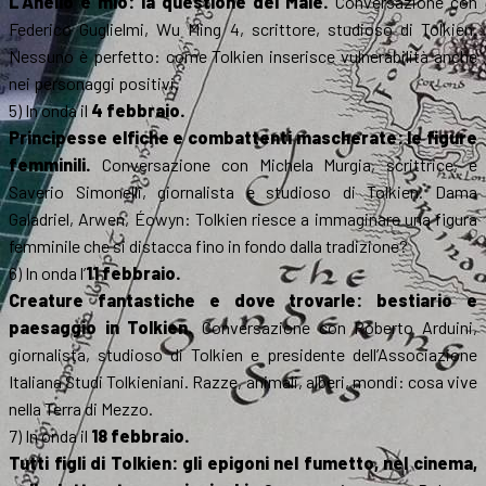
L’Anello è mio: la questione del Male.
Conversazione con
Federico Guglielmi, Wu Ming 4, scrittore, studioso di Tolkien.
Nessuno è perfetto: come Tolkien inserisce vulnerabilità anche
nei personaggi positivi.
5) In onda il
4 febbraio.
Principesse elfiche e combattenti mascherate: le figure
femminili.
Conversazione con Michela Murgia, scrittrice, e
Saverio Simonelli, giornalista e studioso di Tolkien. Dama
Galadriel, Arwen, Éowyn: Tolkien riesce a immaginare una figura
femminile che si distacca fino in fondo dalla tradizione?
6) In onda l’
11 febbraio.
Creature fantastiche e dove trovarle: bestiario e
paesaggio in Tolkien.
Conversazione con Roberto Arduini,
giornalista, studioso di Tolkien e presidente dell’Associazione
Italiana Studi Tolkieniani. Razze, animali, alberi, mondi: cosa vive
nella Terra di Mezzo.
7) In onda il
18 febbraio.
Tutti figli di Tolkien: gli epigoni nel fumetto, nel cinema,