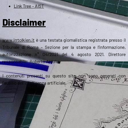
Link Tree – AIST
Disclaimer
www.jrrtolkien.it
è una testata giornalistica registrata presso il
Tribunale di Roma - Sezione per la stampa e l’informazione,
autorizzazione n° 04/2021 del 4 agosto 2021. Direttore
responsabile: Roberto Arduini.
I contenuti presenti su questo sito non sono generati con
l'ausilio dell'intelligenza artificiale.