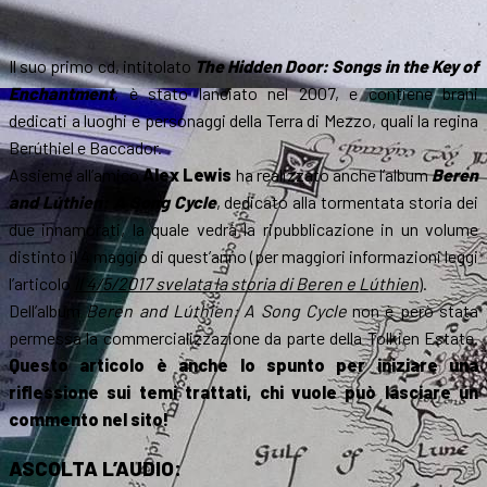
Il suo primo cd, intitolato
The Hidden Door: Songs in the Key of
Enchantment
, è stato lanciato nel 2007, e contiene brani
dedicati a luoghi e personaggi della Terra di Mezzo, quali la regina
Berúthiel e Baccador.
Assieme all’amico
Alex Lewis
ha realizzato anche l’album
Beren
and Lúthien: A Song Cycle
, dedicato alla tormentata storia dei
due innamorati, la quale vedrà la ripubblicazione in un volume
distinto il 4 maggio di quest’anno (per maggiori informazioni leggi
l’articolo
Il 4/5/2017 svelata la storia di Beren e Lúthien
).
Dell’album
Beren and Lúthien: A Song Cycle
non è però stata
permessa la commercializzazione da parte della Tolkien Estate.
Questo articolo è anche lo spunto per iniziare una
riflessione sui temi trattati, chi vuole può lasciare un
commento nel sito!
ASCOLTA L’AUDIO: