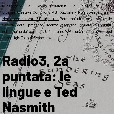
Quest’opera di
www.jrrtolkien.it
è distribuita con
Licenza
Creative Commons Attribuzione – Non commerciale –
Non opere derivate 3.0 Unported
Permessi ulteriori rispetto alle
finalità della presente licenza possono essere disponibili
nella
pagina dei contatti
. Utilizziamo WP e una rielaborazione del
tema LightFolio di Dynamicwp.
Radio3, 2a
puntata: le
lingue e Ted
Nasmith