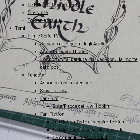
Le Pillole di Claudio Testi
Interviste
Tolkien a Scuola
Temi
Film e Serie-TV
Jackson e il Signore degli Anelli
Aspetta, qual è Thorin?
L’opportunità perduta da Jackson: la morte
dei nipoti
Fandom
Associazioni Tolkieniane
Smial in Italia
Fan-Film
Sulle Tracce dei Kiwi Hobbit
Fan-Fiction
Fan fiction, l’arte di seguire Tolkien
Fan fiction, il canone e le sue sfide
Le Appendici de Lo Hobbit