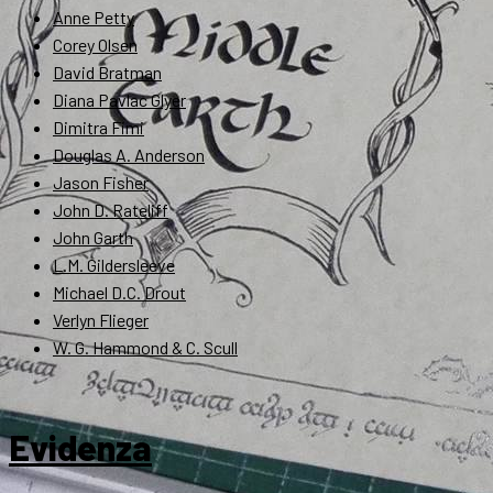
Anne Petty
Corey Olsen
David Bratman
Diana Pavlac Glyer
Dimitra Fimi
Douglas A. Anderson
Jason Fisher
John D. Rateliff
John Garth
L.M. Gildersleeve
Michael D.C. Drout
Verlyn Flieger
W. G. Hammond & C. Scull
Evidenza