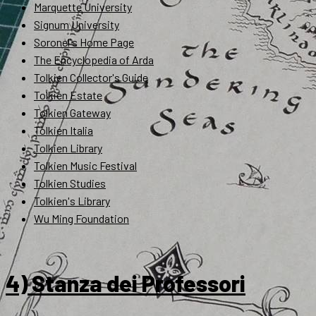
Marquette University
Signum University
Soronel's Home Page
The Encyclopedia of Arda
Tolkien Collector's Guide
Tolkien Estate
Tolkien Gateway
Tolkien Italia
Tolkien Library
Tolkien Music Festival
Tolkien Studies
Tolkien's Library
Wu Ming Foundation
4) Stanza dei Professori