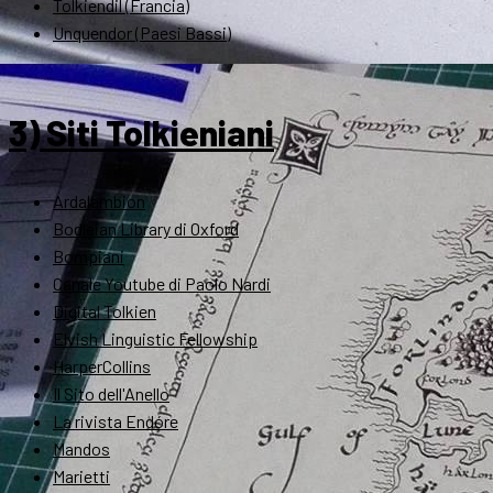
Tolkiendil (Francia)
Unquendor (Paesi Bassi)
3) Siti Tolkieniani
Ardalambion
Bodleian Library di Oxford
Bompiani
Canale Youtube di Paolo Nardi
Digital Tolkien
Elvish Linguistic Fellowship
HarperCollins
Il Sito dell'Anello
La rivista Endóre
Mandos
Marietti