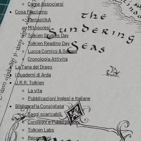
Come Associarsi
Cosa Facciamo
FantastikA
Mitopoiesi
Tolkien Studies Day
Tolkien Reading Day
Lucca Comics & Games
Cronologia Attività
La Tana del Drago
I Quaderni di Arda
J.R.R. Tolkien
La vita
Pubblicazioni Inglesi e Italiane
Bibliografia Consigliata
Saggi scaricabili
Convegni e Pubblicazioni
Tolkien Labs
Recensioni