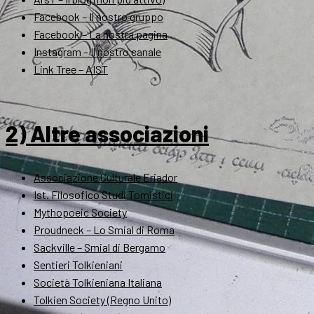
Facebook – Il nostro gruppo
Facebook – La nostra pagina
Instagram – Il nostro canale
Link Tree – AIST
2) Altre associazioni
Associazione Culturale Eriador
Ist. Filosofico Studi Tomistici
Mythopoeic Society
Proudneck – Lo Smial di Roma
Sackville – Smial di Bergamo
Sentieri Tolkieniani
Società Tolkieniana Italiana
Tolkien Society (Regno Unito)