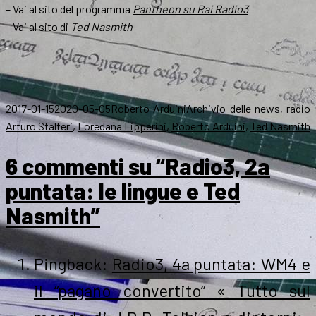
– Vai al sito del programma
Pantheon su Rai Radio3
– Vai al sito di
Ted Nasmith
.
Scritto
Autore
Categorie
T
2017-01-15
2020-05-05
Roberto Arduini
Archivio delle news
,
radio
il
Arturo Stalteri
,
Loredana Lipperini
,
Roberto Arduini
,
Ted Nasmith
6 commenti su “Radio3, 2a
puntata: le lingue e Ted
Nasmith”
Pingback:
Radio3, 4a puntata: WM4 e
il “pagano convertito” « Tutto sul