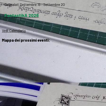
Segnalati
Settembre 19
-
Settembre 20
FantastikA 2026
Vedi Calendario
Mappa dei prossimi eventi: