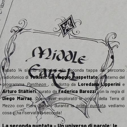
Sabato 14 siamo approdati alla seconda tappa del percorso
radiofonico di
Tolkien: un viaggio inaspettato
, all’interno del
programma
Pantheon
, condotto da
Loredana Lipperini
e
Arturo Stàltieri
, curato da
Federica Barozzi
con la regia di
Diego Marras
. Dopo aver esplorato le origini della Terra di
Mezzo con Piero Boitani durante la
prima puntata
, vediamo
cosa ci ha riservato la seconda!
La seconda puntata – Un universo di parole: le