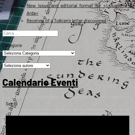
New Issue and editorial format for «I Quaderni di
Arda»
Receiver of a Tolkien’s letter discovered
Ricerca
per:
Categorie
Calendario Eventi
Set
19