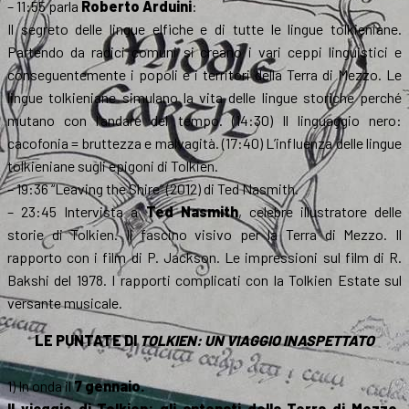
– 11:55 parla
Roberto Arduini
:
Il segreto delle lingue elfiche e di tutte le lingue tolkieniane.
Partendo da radici comuni si creano i vari ceppi linguistici e
conseguentemente i popoli e i territori della Terra di Mezzo. Le
lingue tolkieniane simulano la vita delle lingue storiche perché
mutano con l’andare del tempo. (14:30) Il linguaggio nero:
cacofonia = bruttezza e malvagità. (17:40) L’influenza delle lingue
tolkieniane sugli epigoni di Tolkien.
– 19:36 “Leaving the Shire” (2012) di Ted Nasmith.
– 23:45 Intervista a
Ted Nasmith
, celebre illustratore delle
storie di Tolkien. Il fascino visivo per la Terra di Mezzo. Il
rapporto con i film di P. Jackson. Le impressioni sul film di R.
Bakshi del 1978. I rapporti complicati con la Tolkien Estate sul
versante musicale.
LE PUNTATE DI
TOLKIEN: UN VIAGGIO INASPETTATO
1) In onda il
7 gennaio.
Il viaggio di Tolkien: gli antenati della Terra di Mezzo.