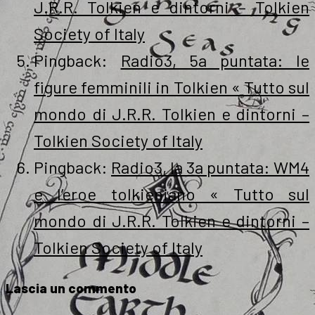
J.R.R. Tolkien e dintorni – Tolkien
Society of Italy
Pingback:
Radio3, 5a puntata: le
figure femminili in Tolkien « Tutto sul
mondo di J.R.R. Tolkien e dintorni –
Tolkien Society of Italy
Pingback:
Radio3, la 3a puntata: WM4
e l’eroe tolkieniano « Tutto sul
mondo di J.R.R. Tolkien e dintorni –
Tolkien Society of Italy
Lascia un commento