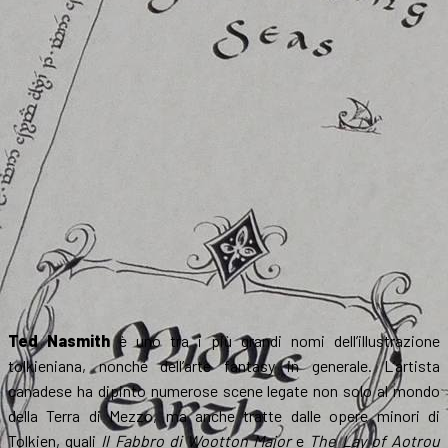
Ted Nasmith
è uno tra i più grandi nomi dell’illustrazione
tolkieniana, nonché dell’arte fantasy in generale. L’artista
canadese ha dipinto numerose scene legate non solo al mondo
della Terra di Mezzo, ma anche tratte dalle opere minori di
Tolkien, quali
Il Fabbro di Wootton Major
e
The Lay of Aotrou