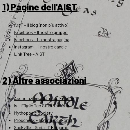
1) Pagine dell'AIST
ArsT – Il blog (non più attivo)
Facebook – Il nostro gruppo
Facebook – La nostra pagina
Instagram – Il nostro canale
Link Tree – AIST
2) Altre associazioni
Associazione Culturale Eriador
Ist. Filosofico Studi Tomistici
Mythopoeic Society
Proudneck – Lo Smial di Roma
Sackville – Smial di Bergamo