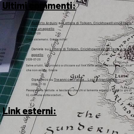
Ultimi commenti:
Roberto Arduini
su
Lettera di Tolkien, Crickhowell vince l’asta
e fa un appello
2026-07-20
Ora è sistemato. Grazie mille!
Daniela
su
Lettera di Tolkien, Crickhowell vince l’asta e fa un
appello
2026-07-20
Salve a tutti, ho provato a cliccare sul link della raccolta fondi ma mi dice
che non esiste. Grazie
Gipsoteco
su
Tre anni con Fatica… Lost in translation
2026-07-10
Passatemi la battuta: e lasciamo che chi si lamenta aspetti il 2043 (o giù di
lì), così una volta scaduti…
Link esterni
: