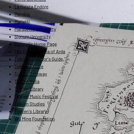
La rivista Endóre
Mandos
Marietti
Marquette University
Signum University
Soronel's Home Page
The Encyclopedia of Arda
Tolkien Collector's Guide
Tolkien Estate
Tolkien Gateway
Tolkien Italia
Tolkien Library
Tolkien Music Festival
Tolkien Studies
Tolkien's Library
Wu Ming Foundation