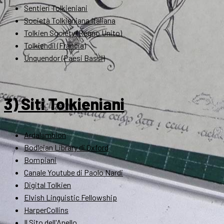
Sentieri Tolkieniani
Società Tolkieniana Italiana
Tolkien Society (Regno Unito)
Tolkiendil (Francia)
Unquendor (Paesi Bassi)
3) Siti Tolkieniani
Ardalambion
Bodleian Library di Oxford
Bompiani
Canale Youtube di Paolo Nardi
Digital Tolkien
Elvish Linguistic Fellowship
HarperCollins
Il Sito dell'Anello