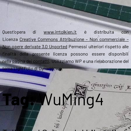
Quest’opera di
www.jrrtolkien.it
è distribuita con
Licenza
Creative Commons Attribuzione – Non commerciale –
Non opere derivate 3.0 Unported
Permessi ulteriori rispetto alle
finalità della presente licenza possono essere disponibili
nella
pagina dei contatti
. Utilizziamo WP e una rielaborazione del
tema LightFolio di Dynamicwp.
Tag:
WuMing4