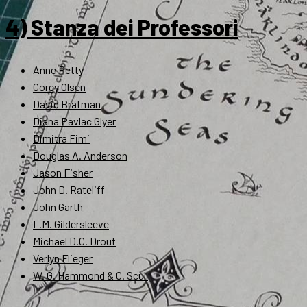
4) Stanza dei Professori
Anne Petty
Corey Olsen
David Bratman
Diana Pavlac Glyer
Dimitra Fimi
Douglas A. Anderson
Jason Fisher
John D. Rateliff
John Garth
L.M. Gildersleeve
Michael D.C. Drout
Verlyn Flieger
W. G. Hammond & C. Scull