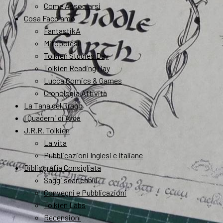
Come Associarsi
Cosa Facciamo
FantastikA
Mitopoiesi
Tolkien Studies Day
Tolkien Reading Day
Lucca Comics & Games
Cronologia Attività
La Tana del Drago
I Quaderni di Arda
J.R.R. Tolkien
La vita
Pubblicazioni Inglesi e Italiane
Bibliografia Consigliata
Saggi scaricabili
Convegni e Pubblicazioni
Tolkien Labs
Recensioni