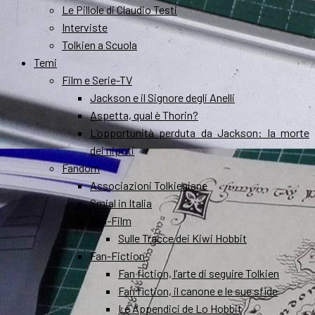
Le Pillole di Claudio Testi
Interviste
Tolkien a Scuola
Temi
Film e Serie-TV
Jackson e il Signore degli Anelli
Aspetta, qual è Thorin?
L’opportunità perduta da Jackson: la morte
dei nipoti
Fandom
Associazioni Tolkieniane
Smial in Italia
Fan-Film
Sulle Tracce dei Kiwi Hobbit
Fan-Fiction
Fan fiction, l’arte di seguire Tolkien
Fan fiction, il canone e le sue sfide
Le Appendici de Lo Hobbit