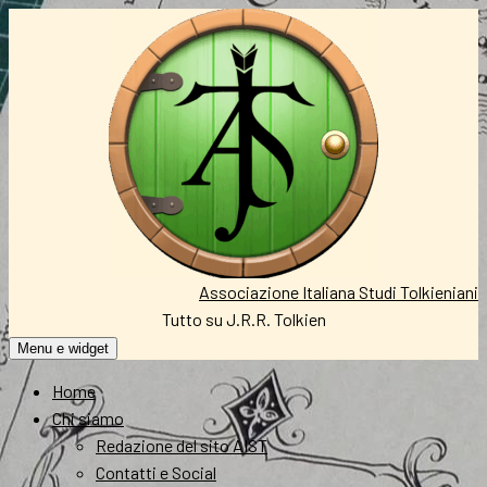
Vai
al
contenuto
Associazione Italiana Studi Tolkieniani
Tutto su J.R.R. Tolkien
Menu e widget
Home
Chi siamo
Redazione del sito AIST
Contatti e Social