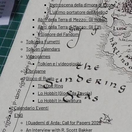
I retroscena della dimora di Elrond
L’ultimo portatore dell’Anello
Abiti della Terra di Mezzo: Gli Hobbit
Abiti della Terra di Mezzo: Gli Elfi
Il Signore del Fandom
Tolkien a Fumetti
Tolkien Calendars
Videogames
Tolkien e i videogiochi
Librigame
Gioco di Ruolo
The One Ring
Lo Hobbit (Gioco da Tavola)
Lo Hobbit in miniatura
Calendario Eventi
ENG
I Quaderni di Arda: Call for Papers 2026
An interview with R. Scott Bakker