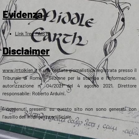
Evidenza
Link Tree – AIST
Disclaimer
www.jrrtolkien.it
è una testata giornalistica registrata presso il
Tribunale di Roma - Sezione per la stampa e l’informazione,
autorizzazione n° 04/2021 del 4 agosto 2021. Direttore
responsabile: Roberto Arduini.
I contenuti presenti su questo sito non sono generati con
l'ausilio dell'intelligenza artificiale.