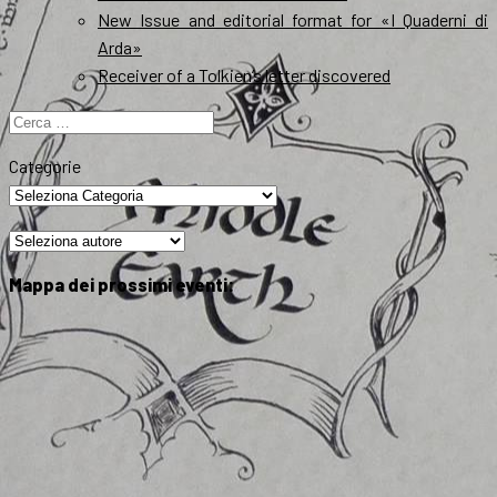
New Issue and editorial format for «I Quaderni di
Arda»
Receiver of a Tolkien’s letter discovered
Ricerca
per:
Categorie
Mappa dei prossimi eventi: