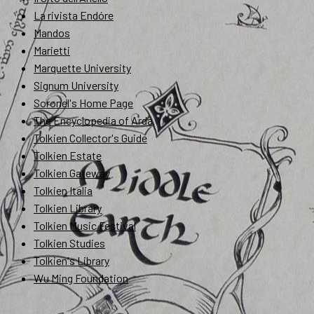
La rivista Endóre
Mandos
Marietti
Marquette University
Signum University
Soronel's Home Page
The Encyclopedia of Arda
Tolkien Collector's Guide
Tolkien Estate
Tolkien Gateway
Tolkien Italia
Tolkien Library
Tolkien Music Festival
Tolkien Studies
Tolkien's Library
Wu Ming Foundation