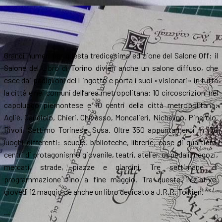
Grandi numeri per questa tredicesima edizione del Salone Off: il
Salone del Libro di Torino divien anche un salone diffuso, che
esce dai padiglioni del Lingotto e porta i suoi «visionari» in tutta
la città e nei comuni dell’area metropolitana: 10 circoscrizioni nel
capoluogo piemontese e 10 centri della città metropolitana:
Agliè, Candiolo, Chieri, Chivasso, Moncalieri, Nichelino, Pinerolo,
Rivoli, Settimo Torinese, Susa. Oltre 350 appuntamenti in 170
luoghi differenti: scuole, biblioteche, librerie, case di quartiere,
centri di protagonismo giovanile, teatri, atelier, ospedali, negozi,
mercati, strade, piazze e giardini. Tre settimane di
programmazione fino a fine maggio. Tra queste iniziative,
giovedì 12 maggio c’è anche un libro dedicato a J.R.R. Tolkien.
…