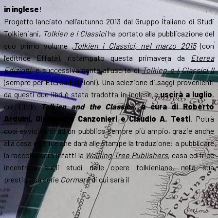
in inglese
!
Progetto lanciato nell’autunno 2013 dal Gruppo italiano di Studi
Tolkieniani,
Tolkien e i Classici
ha portato alla pubblicazione del
suo primo volume
,
Tolkien i Classici
, nel marzo 2015
(con
l’editrice Effatà), ristampato questa primavera da
Eterea
Edizioni
, e successivamente all’uscita di
Tolkien e i Classici II
(sempre per Eterea Edizioni). Una selezione di saggi provenienti
da questi due libri è stata tradotta in inglese e
uscirà a luglio
,
col titolo
Tolkien and the Classics
, a cura di Roberto
Arduini, Giampaolo Canzonieri e Claudio A. Testi
. Potrà
così avvicinarsi ad un pubblico sempre più ampio, grazie anche
alla casa editrice che darà alle stampe la traduzione: a pubblicare
la raccolta sarà infatti la
Walking Tree Publishers
, casa editrice
incentrata sugli studi delle opere tolkieniane, nella sua
prestigiosa serie
Cormarë
di cui sarà il