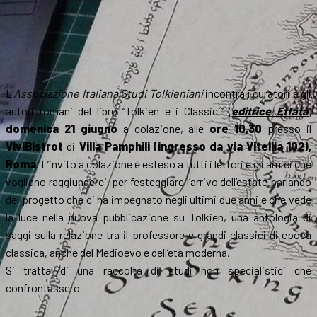
L’
Associazione Italiana Studi Tolkieniani
incontra i curatori e gli
autori romani del libro “Tolkien e i Classici” (
editrice Effatà
)
domenica 21 giugno
a colazione, alle
ore 10,30
presso il
ViviBistrot
di
Villa Pamphili (ingresso da via Vitellia 102),
Roma
. L’invito a colazione è esteso a tutti i lettori e gli amici che
vogliano raggiungerci, per festeggiare l’arrivo dell’estate parlando
del progetto che ci ha impegnato negli ultimi due anni e che vede
la luce nella nuova pubblicazione su Tolkien, una antologia di
saggi sulla relazione tra il professore e grandi classici di epoca
classica, anche del Medioevo e dell’età moderna.
Si tratta di una raccolta di studi non specialistici che
confrontassero