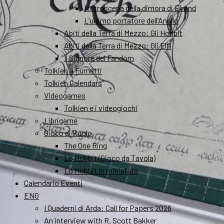
I retroscena della dimora di Elrond
L’ultimo portatore dell’Anello
Abiti della Terra di Mezzo: Gli Hobbit
Abiti della Terra di Mezzo: Gli Elfi
Il Signore del Fandom
Tolkien a Fumetti
Tolkien Calendars
Videogames
Tolkien e i videogiochi
Librigame
Gioco di Ruolo
The One Ring
Lo Hobbit (Gioco da Tavola)
Lo Hobbit in miniatura
Calendario Eventi
ENG
I Quaderni di Arda: Call for Papers 2026
An interview with R. Scott Bakker