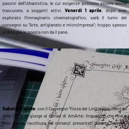
passivi dell’Urbanistica, le cui esigenze possono essere anche
trascurate, a soggetti attivi.
Venerdì 1 aprile
, dopo aver
esplorato l’immaginario cinematografico, sarà il turno del
convegno su “Arte, artigianato e microimpresa”; troppo spesso
si dice che la poesia non da il pane.
Sabato 2 aprile
, con il Convegno “Forza del Linguaggio, identità
della Città” si giunge al climax di AmArte: linguaggio che non è
solo parola, racchiusa nei romanzi presentati durante l’evento,