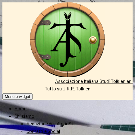
Vai
al
contenuto
Associazione Italiana Studi Tolkieniani
Tutto su J.R.R. Tolkien
Menu e widget
Home
Chi siamo
Redazione del sito AIST
Contatti e Social