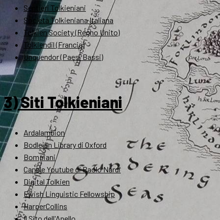
Sentieri Tolkieniani
Società Tolkieniana Italiana
Tolkien Society (Regno Unito)
Tolkiendil (Francia)
Unquendor (Paesi Bassi)
3) Siti Tolkieniani
Ardalambion
Bodleian Library di Oxford
Bompiani
Canale Youtube di Paolo Nardi
Digital Tolkien
Elvish Linguistic Fellowship
HarperCollins
Il Sito dell'Anello