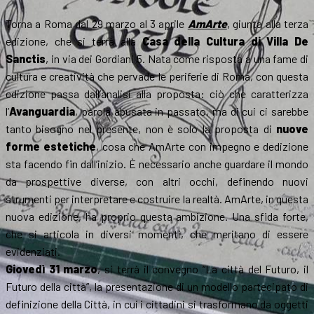
Torna a Roma dal 29 marzo al 3 aprile
AmArte
, giunta alla terza
edizione, che si terrà alla
Casa della Cultura di Villa De
Sanctis
, in via dei Gordiani 5. Nata come risposta a una fame di
cultura e creatività che pervade le periferie di Roma, con questa
edizione passa dall’analisi alla proposta: ciò che caratterizza
l’
Avanguardia
, parola abusata in passato, ma di cui ci sarebbe
tanto bisogno nel presente, non è solo la proposta di
nuove
forme estetiche
, cosa che AmArte con impegno e dedizione
sta facendo fin dall’inizio. È necessario anche guardare il mondo
da prospettive diverse, con altri occhi, definendo nuovi
strumenti per interpretare e costruire la realtà. AmArte, in questa
nuova edizione, ha proprio questa ambizione. Una sfida forte,
che si articola in diversi momenti, che meritano di essere
evidenziati.
Giovedì 31 marzo
, si terrà il convegno “La città del Futuro, il
Futuro della città”, la presentazione di un modello partecipato di
definizione della Città, in cui i cittadini si trasformano da oggetti