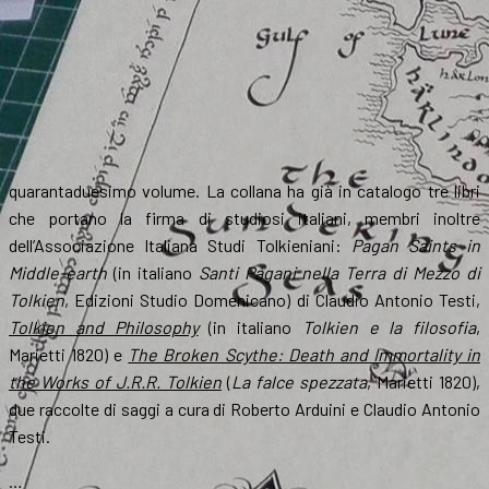
quarantaduesimo volume. La collana ha già in catalogo tre libri
che portano la firma di studiosi italiani, membri inoltre
dell’Associazione Italiana Studi Tolkieniani:
Pagan Saints in
Middle-earth
(in italiano
Santi Pagani nella Terra di Mezzo di
Tolkien
, Edizioni Studio Domenicano) di Claudio Antonio Testi,
Tolkien and Philosophy
(in italiano
Tolkien e la filosofia
,
Marietti 1820) e
The Broken Scythe: Death and Immortality in
the Works of J.R.R. Tolkien
(
La falce spezzata
, Marietti 1820),
due raccolte di saggi a cura di Roberto Arduini e Claudio Antonio
Testi.
…