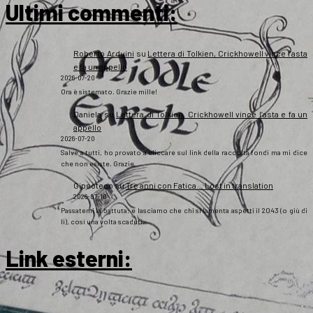
Ultimi commenti:
Roberto Arduini
su
Lettera di Tolkien, Crickhowell vince l’asta
e fa un appello
2026-07-20
Ora è sistemato. Grazie mille!
Daniela
su
Lettera di Tolkien, Crickhowell vince l’asta e fa un
appello
2026-07-20
Salve a tutti, ho provato a cliccare sul link della raccolta fondi ma mi dice
che non esiste. Grazie
Gipsoteco
su
Tre anni con Fatica… Lost in translation
2026-07-10
Passatemi la battuta: e lasciamo che chi si lamenta aspetti il 2043 (o giù di
lì), così una volta scaduti…
Link esterni
: