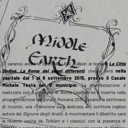
Ci saranno anche le opere di J.R.R. Tolkien al festival
La Città
Dadisé. La Roma dei segni differenti
, che si terrà
nella
capitale dal 1 al 6 settembre 2015, presso il Casale
Michele Testa nel V municipio
. La manifestazione è
realizzata con il sostegno di Roma Capitale ed è inserita nella
programmazione dell’Estate Romana 2015. Durante la settimana
di incontri, una riflessione sarà dedicata allo scrittore inglese
autore del
Signore degli Anelli
. A movimentare il dibattito sarà
la recente uscita de
Tolkien e i classici
, con la presenza di
curatori e autori del volume, coordinate nella serata da Stefano