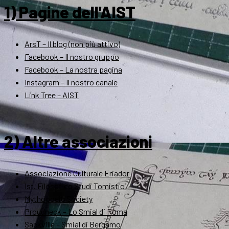
1) Pagine dell'AIST
ArsT – Il blog (non più attivo)
Facebook – Il nostro gruppo
Facebook – La nostra pagina
Instagram – Il nostro canale
Link Tree – AIST
2) Altre associazioni
Associazione Culturale Eriador
Ist. Filosofico Studi Tomistici
Mythopoeic Society
Proudneck – Lo Smial di Roma
Sackville – Smial di Bergamo