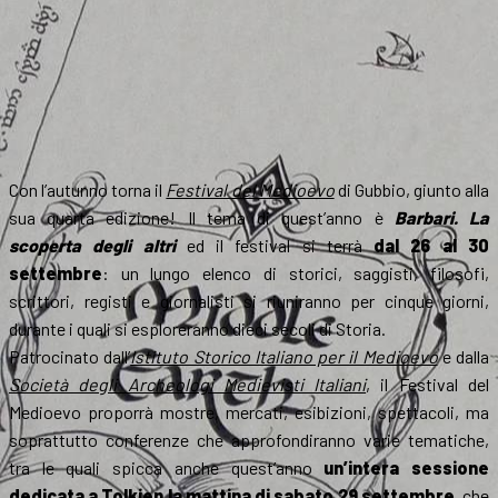
Con l’autunno torna il
Festival del Medioevo
di Gubbio, giunto alla
sua quarta edizione! Il tema di quest’anno è
Barbari. La
scoperta degli altri
ed il festival si terrà
dal 26 al 30
settembre
: un lungo elenco di storici, saggisti, filosofi,
scrittori, registi e giornalisti si riuniranno per cinque giorni,
durante i quali si esploreranno dieci secoli di Storia.
Patrocinato dall’
Istituto Storico Italiano per il Medioevo
e dalla
Società degli Archeologi Medievisti Italiani
, il Festival del
Medioevo proporrà mostre, mercati, esibizioni, spettacoli, ma
soprattutto conferenze che approfondiranno varie tematiche,
tra le quali spicca anche quest’anno
un’intera sessione
dedicata a Tolkien la mattina di sabato 29 settembre
, che