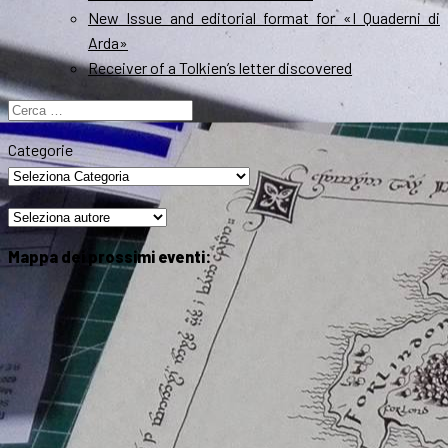
New Issue and editorial format for «I Quaderni di
Arda»
Receiver of a Tolkien’s letter discovered
Ricerca
per:
Categorie
Mappa dei prossimi eventi: