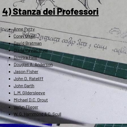
4) Stanza dei Professori
Anne Petty
Corey Olsen
David Bratman
Diana Pavlac Glyer
Dimitra Fimi
Douglas A. Anderson
Jason Fisher
John D. Rateliff
John Garth
L.M. Gildersleeve
Michael D.C. Drout
Verlyn Flieger
W. G. Hammond & C. Scull