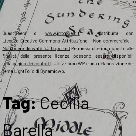
Quest’opera di
www.jrrtolkien.it
è distribuita con
Licenza
Creative Commons Attribuzione – Non commerciale –
Non opere derivate 3.0 Unported
Permessi ulteriori rispetto alle
finalità della presente licenza possono essere disponibili
nella
pagina dei contatti
. Utilizziamo WP e una rielaborazione del
tema LightFolio di Dynamicwp.
Tag:
Cecilia
Barella