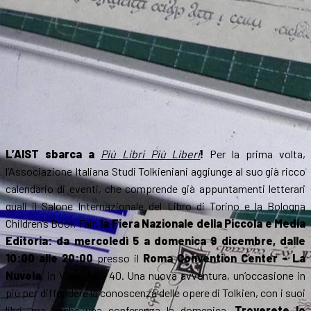
L’AIST sbarca a
Più Libri Più Liberi
!
Per la prima volta,
l’Associazione Italiana Studi Tolkieniani aggiunge al suo già ricco
calendario di eventi, che comprende già appuntamenti letterari
quali il Salone Internazionale del Libro di Torino e la Bologna
Children’s Book Fair,
la Fiera Nazionale della Piccola e Media
Editoria: da mercoledì 5 a domenica 9 dicembre, dalle
10:00 alle 20:00
presso il
Roma Convention Center – La
Nuvola
, in Viale Asia 40. Una nuova avventura, un’occasione in
più per diffondere la conoscenza delle opere di Tolkien, con i suoi
libri, ma anche una conferenza la domenica.
Troverete lo