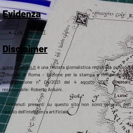
Evidenza
Link Tree – AIST
Disclaimer
www.jrrtolkien.it
è una testata giornalistica registrata presso il
Tribunale di Roma - Sezione per la stampa e l’informazione,
autorizzazione n° 04/2021 del 4 agosto 2021. Direttore
responsabile: Roberto Arduini.
I contenuti presenti su questo sito non sono generati con
l'ausilio dell'intelligenza artificiale.