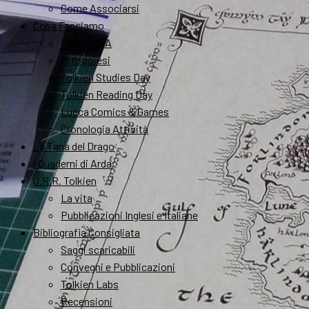
Come Associarsi
Cosa Facciamo
FantastikA
Mitopoiesi
Tolkien Studies Day
Tolkien Reading Day
Lucca Comics & Games
Cronologia Attività
La Tana del Drago
I Quaderni di Arda
J.R.R. Tolkien
La vita
Pubblicazioni Inglesi e Italiane
Bibliografia Consigliata
Saggi scaricabili
Convegni e Pubblicazioni
Tolkien Labs
Recensioni