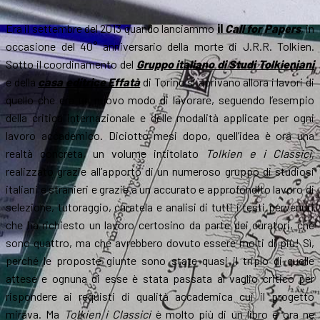
Era il settembre del 2013 quando lanciammo
il
Call for Papers
, in
occasione del 40° anniversario della morte di J.R.R. Tolkien.
Sotto il coordinamento del
Gruppo italiano di Studi Tolkieniani
e della
casa editrice Effatà
di Torino si aprivano allora i lavori di
quello che era un nuovo modo di lavorare, seguendo l’esempio
della critica internazionale e delle modalità applicate per ogni
lavoro accademico. Diciotto mesi dopo, quell’idea è ora una
realtà concreta, un volume intitolato
Tolkien e i Classici
,
realizzato grazie all’apporto di un numeroso gruppo di studiosi
italiani e stranieri e grazie a un accurato e approfondito lavoro di
selezione, tutoraggio, curatela e analisi di tutti i testi pervenuti
che ha richiesto un lavoro certosino da parte dei curatori, che
sono quattro, ma che avrebbero dovuto essere molti di più! Sì,
perché le proposte giunte sono state quasi il triplo di quelle
attese e ognuna di esse è stata passata al vaglio critico per
rispondere ai requisti di qualità accademica cui il progetto
mirava. Ma
Tolkien i Classici
è molto più di un libro e ora ne