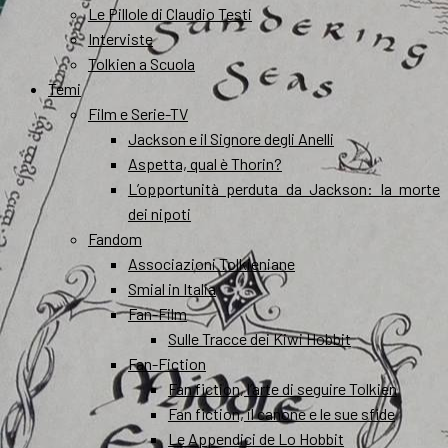
Le Pillole di Claudio Testi
Interviste
Tolkien a Scuola
Temi
Film e Serie-TV
Jackson e il Signore degli Anelli
Aspetta, qual è Thorin?
L’opportunità perduta da Jackson: la morte
dei nipoti
Fandom
Associazioni Tolkieniane
Smial in Italia
Fan-Film
Sulle Tracce dei Kiwi Hobbit
Fan-Fiction
Fan fiction, l’arte di seguire Tolkien
Fan fiction, il canone e le sue sfide
Le Appendici de Lo Hobbit