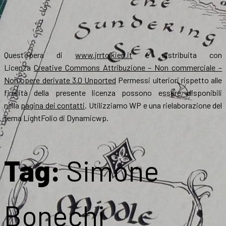
Quest’opera di
www.jrrtolkien.it
è distribuita con
Licenza
Creative Commons Attribuzione – Non commerciale –
Non opere derivate 3.0 Unported
Permessi ulteriori rispetto alle
finalità della presente licenza possono essere disponibili
nella
pagina dei contatti
. Utilizziamo WP e una rielaborazione del
tema LightFolio di Dynamicwp.
Tag:
Simone
Bonechi