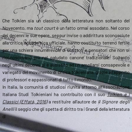
Che Tolkien sia un classico della letteratura non soltanto del
Novecento, ma
tout court
è un fatto ormai assodato. Nel corso
dei decenni le sue opere, seppur invise o addirittura sconosciute
alla critica accademica ufficiale, hanno costituito terreno fertile
per una schiera innumerevole di scrittori e pensatori che non si
riconoscevano più nel paludato canone tradizionale. Soltanto
negli ultimi decenni si è assistito ad un ampliarsi consapevole e
variegato del movimento di critica tolkieniana, grazie all’apporto
di professori e appassionati di tutto il mondo.
In Italia, la comunità di studiosi riunita attorno all’Associazione
Italiana Studi Tolkieniani ha contribuito con il suo
Tolkien e i
Classici
(Effatà, 2016)
a restituire all’autore de
Il Signore degli
Anelli
il seggio che gli spetta di diritto tra i Grandi della letteratura
di