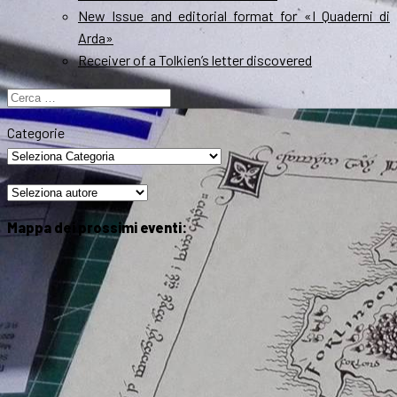
New Issue and editorial format for «I Quaderni di
Arda»
Receiver of a Tolkien’s letter discovered
Ricerca
per:
Categorie
Mappa dei prossimi eventi: