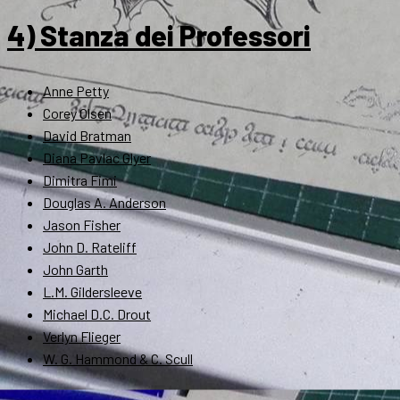
4) Stanza dei Professori
Anne Petty
Corey Olsen
David Bratman
Diana Pavlac Glyer
Dimitra Fimi
Douglas A. Anderson
Jason Fisher
John D. Rateliff
John Garth
L.M. Gildersleeve
Michael D.C. Drout
Verlyn Flieger
W. G. Hammond & C. Scull