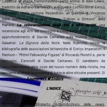
Laddove le stelle tramontavano
(parte prima) di Alex Lewis,
tradotto da Adriano Bernasconi, e la poesia
Lothlorien
di Enrico
Imperatori. Nella sezione Recensioni, un giudizio di Vincenzo
Gatti sull’ultimo libro della collana “Tolkien e Dintorni” della
Marietti
La reincarnazione degli Elfi e altri scritti
, una
recensione agli Atti del convegno a Loughborough del 2012, e un
approfondimento di Davide Cattaneo sulla musica ispirata a
Galadriel:
La Signora delle Note
. Nelle Rubriche, infine, la
bibliografia delle associazioni britanniche di Enrico Imperatori, il
Mathom – “Mithril Fellowship Figures” di Riccardo Moretti e, per le
Immagini,
Earendil
di Davide Cattaneo. Ci sarebbero da
raccontare molte altre cose del nuovo numero della rivista, ma
lasciamo ai lettori la scoperta di tutte le altre chicche presenti. Si
può leggere qui
il numero 19 di Endòre
L’INDICE
…
Scritto
Autore
Categorie
2017-01-09
2017-07-28
Roberto Arduini
Archivio delle news
,