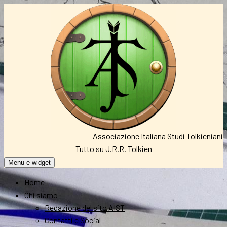
Vai
al
contenuto
Associazione Italiana Studi Tolkieniani
Tutto su J.R.R. Tolkien
Menu e widget
Home
Chi siamo
Redazione del sito AIST
Contatti e Social