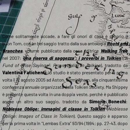
Come solitamente accade, a fare gli onori di casa è proprio il
buon Tom, con un bel saggio tratto dalla sua antologia
Roots and
Branches
, volume pubblicato dalla casa editrice
Walking Tree
nel 2007:
Una riserva di saggezza’: i proverbi in Tolkien
(
“A
Fund of Wise Sayings”: Proverbiality in Tolkien
), tradotto da
Valentina Fatichenti
; lo studio è stato presentato per la prima
volta il 12 agosto 2005 ad Aston, Birmingham, alla cinquantesima
conferenza annuale organizzata dalla Tolkien Society. Ma Shippey
è presente questa volta in una doppia veste, perché è pubblicato
anche un altro suo saggio, tradotto da
Simone Bonechi
:
Noblesse Oblige: immagini di classe in Tolkien
(
Noblesse
Oblige: Images of Class in Tolkien
). Questo saggio è apparso
per la prima volta in “Lembas Extra” 93/94 (1994; pp. 27-43, dopo