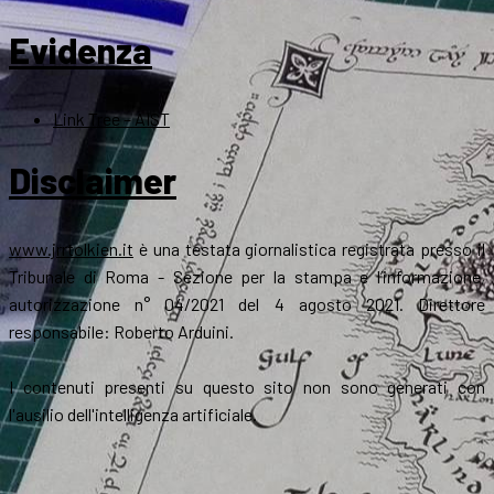
Evidenza
Link Tree – AIST
Disclaimer
www.jrrtolkien.it
è una testata giornalistica registrata presso il
Tribunale di Roma - Sezione per la stampa e l’informazione,
autorizzazione n° 04/2021 del 4 agosto 2021. Direttore
responsabile: Roberto Arduini.
I contenuti presenti su questo sito non sono generati con
l'ausilio dell'intelligenza artificiale.