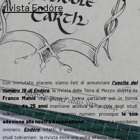
Tolkien
rivista Endóre
e
i
Classici
II
Con immutato piacere, siamo lieti di annunciare
l’uscita del
numero 19 di Endòre
, la rivista della Terra di Mezzo diretta da
Franco Manni
che, prima in forma cartacea poi in forma
digitale,
da 25 anni
mantiene accesa la fiaccola degli studi
tolkieniani in Italia. Con questo numero prosegue
la sua
adesione alla nostra Associazione
, di cui Manni è presidente
onorario.
Endòre
, infatti, è associata all’Associazione italiana
studi tolkieniani: la rivista esce una volta all’anno dal 1992 (in un