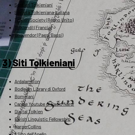
Sentieri Tolkieniani
Società Tolkieniana Italiana
Tolkien Society (Regno Unito)
Tolkiendil (Francia)
Unquendor (Paesi Bassi)
3) Siti Tolkieniani
Ardalambion
Bodleian Library di Oxford
Bompiani
Canale Youtube di Paolo Nardi
Digital Tolkien
Elvish Linguistic Fellowship
HarperCollins
Il Sito dell'Anello