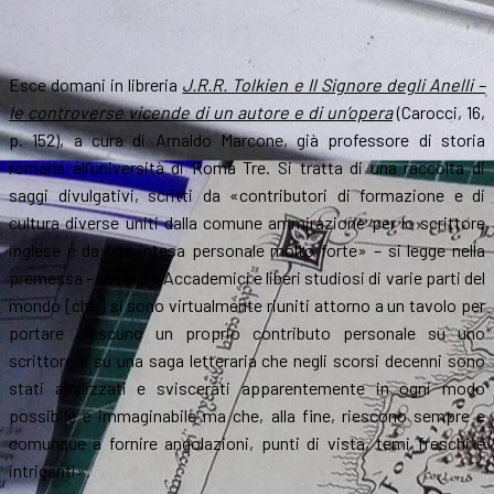
Esce domani in libreria
J.R.R. Tolkien e Il Signore degli Anelli –
le controverse vicende di un autore e di un’opera
(Carocci, 16,
p. 152), a cura di Arnaldo Marcone, già professore di storia
romana all’università di Roma Tre. Si tratta di una raccolta di
saggi divulgativi, scritti da «contributori di formazione e di
cultura diverse uniti dalla comune ammirazione per lo scrittore
inglese e da una intesa personale molto forte» – si legge nella
premessa – ovvero «Accademici e liberi studiosi di varie parti del
mondo [che] si sono virtualmente riuniti attorno a un tavolo per
portare ciascuno un proprio contributo personale su uno
scrittore e su una saga letteraria che negli scorsi decenni sono
stati analizzati e sviscerati apparentemente in ogni modo
possibile e immaginabile ma che, alla fine, riescono sempre e
comunque a fornire angolazioni, punti di vista, temi freschi e
intriganti».