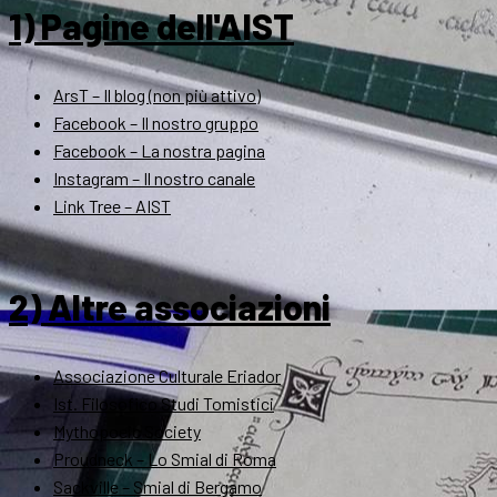
1) Pagine dell'AIST
ArsT – Il blog (non più attivo)
Facebook – Il nostro gruppo
Facebook – La nostra pagina
Instagram – Il nostro canale
Link Tree – AIST
2) Altre associazioni
Associazione Culturale Eriador
Ist. Filosofico Studi Tomistici
Mythopoeic Society
Proudneck – Lo Smial di Roma
Sackville – Smial di Bergamo