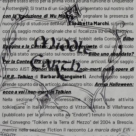
essere stato letto per la prima volta ad una riunione di Unquendor
a Rotterdam. Si tratta di un saggio già presentato sul nostro sito
con la traduzione di Wu Ming 4
. Da segnalare la presenza di
nuovi saggi di studiose dell’AIST.
Elisabetta Marchi
, si presenta
con un saggio molto originale che si focalizza su Bilbo Baggins,
guardandolo dal punto di vista degli hobbit della Contea:
Bilbo
Baggins e la Contea: una carriera deviante
, di cui un articolo
era già stato annunciato sul nostro sito:
Bilbo uno sbandato?
Per la Contea era così
. Chiude la sezione
articoli
, l’altro saggio
firmato AIST
Signori della Paura. I non-morti nelle opere di
J.R.R. Tolkien
di
Barbara Sanguineti
. Anche questo saggio
prende spunto da un articolo del nostro sito:
Arriva Halloween:
ecco a voi i non-morti in Tolkien
.
Nella sezione “Forum” interessante il report sulle attività
tolkieniane in Italia, l’intervento di Vittoria Alliata di Villafranca
(pubblicato per la prima volta su “Endòre”) tenuto in occasione
del Convegno “Tolkien e la Terra di Mezzo” del 2004 a Brescia,
mentre nella sezione Fiction il racconto
La marcia degli Elfi –