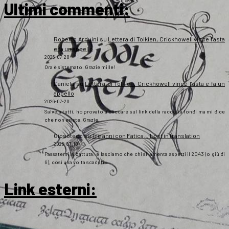
Ultimi commenti:
Roberto Arduini
su
Lettera di Tolkien, Crickhowell vince l’asta
e fa un appello
2026-07-20
Ora è sistemato. Grazie mille!
Daniela
su
Lettera di Tolkien, Crickhowell vince l’asta e fa un
appello
2026-07-20
Salve a tutti, ho provato a cliccare sul link della raccolta fondi ma mi dice
che non esiste. Grazie
Gipsoteco
su
Tre anni con Fatica… Lost in translation
2026-07-10
Passatemi la battuta: e lasciamo che chi si lamenta aspetti il 2043 (o giù di
lì), così una volta scaduti…
Link esterni
: