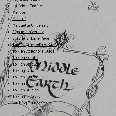
La rivista Endóre
Mandos
Marietti
Marquette University
Signum University
Soronel's Home Page
The Encyclopedia of Arda
Tolkien Collector's Guide
Tolkien Estate
Tolkien Gateway
Tolkien Italia
Tolkien Library
Tolkien Music Festival
Tolkien Studies
Tolkien's Library
Wu Ming Foundation