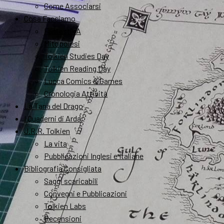
Come Associarsi
Cosa Facciamo
FantastikA
Mitopoiesi
Tolkien Studies Day
Tolkien Reading Day
Lucca Comics & Games
Cronologia Attività
La Tana del Drago
I Quaderni di Arda
J.R.R. Tolkien
La vita
Pubblicazioni Inglesi e Italiane
Bibliografia Consigliata
Saggi scaricabili
Convegni e Pubblicazioni
Tolkien Labs
Recensioni