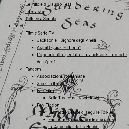
Le Pillole di Claudio Testi
Interviste
Tolkien a Scuola
Temi
Film e Serie-TV
Jackson e il Signore degli Anelli
Aspetta, qual è Thorin?
L’opportunità perduta da Jackson: la morte
dei nipoti
Fandom
Associazioni Tolkieniane
Smial in Italia
Fan-Film
Sulle Tracce dei Kiwi Hobbit
Fan-Fiction
Fan fiction, l’arte di seguire Tolkien
Fan fiction, il canone e le sue sfide
Le Appendici de Lo Hobbit