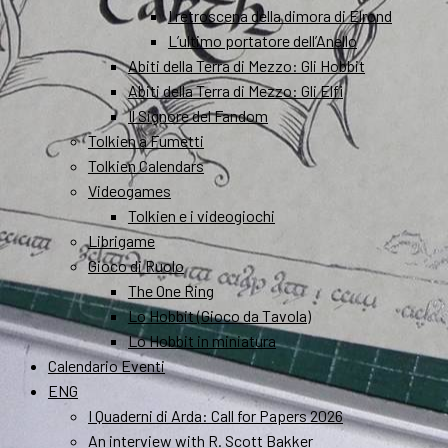
I retroscena della dimora di Elrond
L’ultimo portatore dell’Anello
Abiti della Terra di Mezzo: Gli Hobbit
Abiti della Terra di Mezzo: Gli Elfi
Il Signore del Fandom
Tolkien a Fumetti
Tolkien Calendars
Videogames
Tolkien e i videogiochi
Librigame
Gioco di Ruolo
The One Ring
Lo Hobbit (Gioco da Tavola)
Lo Hobbit in miniatura
Calendario Eventi
ENG
I Quaderni di Arda: Call for Papers 2026
An interview with R. Scott Bakker