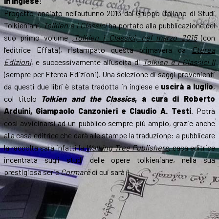
in inglese
!
Progetto lanciato nell’autunno 2013 dal Gruppo italiano di Studi
Tolkieniani,
Tolkien e i Classici
ha portato alla pubblicazione del
suo primo volume
,
Tolkien i Classici
, nel marzo 2015
(con
l’editrice Effatà), ristampato questa primavera da
Eterea
Edizioni
, e successivamente all’uscita di
Tolkien e i Classici II
(sempre per Eterea Edizioni). Una selezione di saggi provenienti
da questi due libri è stata tradotta in inglese e
uscirà a luglio
,
col titolo
Tolkien and the Classics
, a cura di Roberto
Arduini, Giampaolo Canzonieri e Claudio A. Testi
. Potrà
così avvicinarsi ad un pubblico sempre più ampio, grazie anche
alla casa editrice che darà alle stampe la traduzione: a pubblicare
la raccolta sarà infatti la
Walking Tree Publishers
, casa editrice
incentrata sugli studi delle opere tolkieniane, nella sua
prestigiosa serie
Cormarë
di cui sarà il