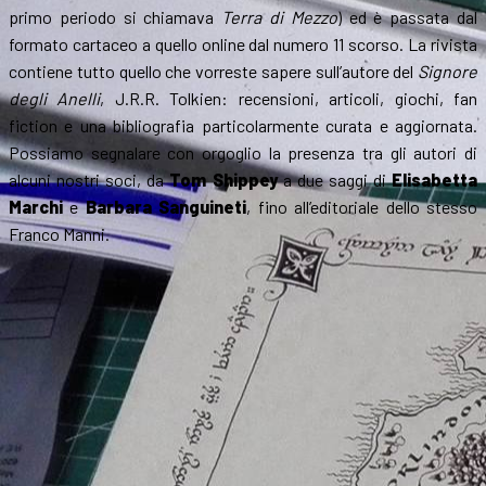
primo periodo si chiamava
Terra di Mezzo
) ed è passata dal
formato cartaceo a quello online dal numero 11 scorso. La rivista
contiene tutto quello che vorreste sapere sull’autore del
Signore
degli Anelli
, J.R.R. Tolkien: recensioni, articoli, giochi, fan
fiction e una bibliografia particolarmente curata e aggiornata.
Possiamo segnalare con orgoglio la presenza tra gli autori di
alcuni nostri soci, da
Tom Shippey
a due saggi di
Elisabetta
Marchi
e
Barbara Sanguineti
, fino all’editoriale dello stesso
Franco Manni.