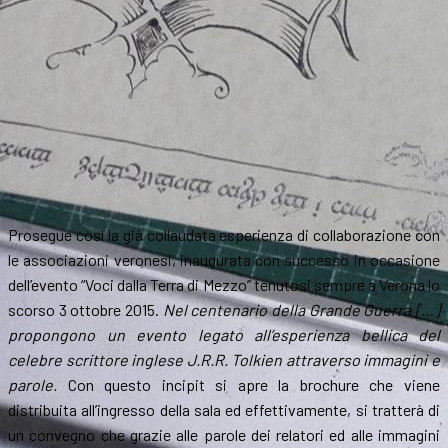
Prosegue così la già collaudata esperienza di collaborazione con
le associazioni veronesi, inaugurata con successo in occasione
dell’evento “Voci dalla Terra di Mezzo” tenutosi sempre a Verona lo
scorso 3 ottobre 2015.
Nel centenario della Grande Guerra […]
propongono un evento legato all’esperienza bellica del
celebre scrittore inglese J.R.R. Tolkien attraverso immagini e
parole.
Con questo incipit si apre la brochure che viene
distribuita all’ingresso della sala ed effettivamente, si tratterà di
un convegno che grazie alle parole dei relatori ed alle immagini