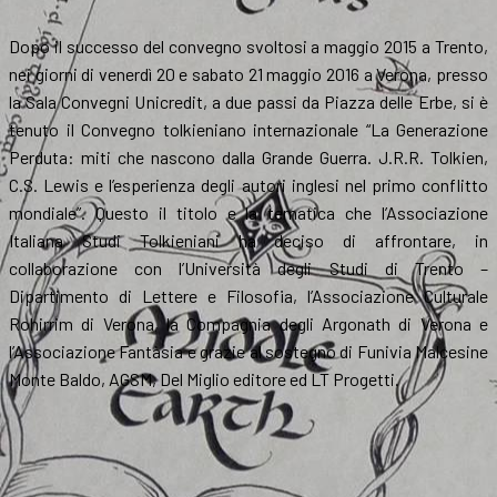
Dopo il successo del convegno svoltosi a maggio 2015 a Trento,
nei giorni di venerdì 20 e sabato 21 maggio 2016 a Verona, presso
la Sala Convegni Unicredit, a due passi da Piazza delle Erbe, si è
tenuto il Convegno tolkieniano internazionale “La Generazione
Perduta: miti che nascono dalla Grande Guerra. J.R.R. Tolkien,
C.S. Lewis e l’esperienza degli autori inglesi nel primo conflitto
mondiale”. Questo il titolo e la tematica che l’Associazione
Italiana Studi Tolkieniani ha deciso di affrontare, in
collaborazione con l’Università degli Studi di Trento –
Dipartimento di Lettere e Filosofia, l’Associazione Culturale
Rohirrim di Verona, la Compagnia degli Argonath di Verona e
l’Associazione Fantàsia e grazie al sostegno di Funivia Malcesine
Monte Baldo, AGSM, Del Miglio editore ed LT Progetti.