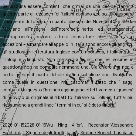
Se bisogna essere contenti che ormai da una decina d’anni a
questa parte gli accademici italiani abbiano deciso di occuparsi
finalmente di Tolkien, in quanto classico del Novecento, e che lo
facciano all’insegna dell’interdisciplinarità ed eterogeneità
nell’approccio, occorre altresì constatare che – con rare
eccezioni – a mancare all’appello in Italia sono ancora gli anglisti,
gli studiosi di letteratura inglese contemporanea, i folkloristi, i
filologi e i linguisti. Non meraviglia quindi che nel volume in
questione non ne compaia nemmeno uno. Sia chiaro che non è
certo questo il punto debole di una pubblicazione divulgativa
come quella in questione, ma casomai il fatto che i saggi
contenuti in questo libro non aggiungono effettivamente granché
di nuovo o di originale al dibattito italiano su Tolkien, tutt’al più
riassumono a grandi linee i termini in cui si è dato finora.
…
Scritto
Autore
Categorie
Tag
2026-01-15
2026-01-15
Wu Ming 4
libri
,
Recensioni
Alessandro
il
Fambrini
,
Il Signore degli Anelli
,
saggi
,
Simone Bonechi
Lascia un